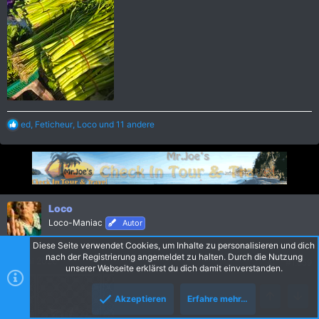
R
ed
,
Feticheur
,
Loco
und 11 andere
e
a
k
t
i
o
n
Loco
e
Loco-Maniac
Autor
n
:
Diese Seite verwendet Cookies, um Inhalte zu personalisieren und dich
nach der Registrierung angemeldet zu halten. Durch die Nutzung
25 Mai 2026
#1.859
unserer Webseite erklärst du dich damit einverstanden.
Akzeptieren
Erfahre mehr…