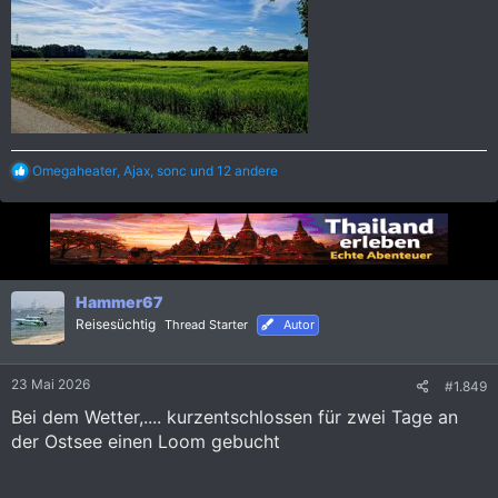
R
Omegaheater
,
Ajax
,
sonc
und 12 andere
e
a
k
t
i
o
n
Hammer67
e
Reisesüchtig
Thread Starter
Autor
n
:
23 Mai 2026
#1.849
Bei dem Wetter,.... kurzentschlossen für zwei Tage an
der Ostsee einen Loom gebucht