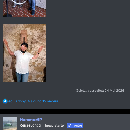
Zuletzt bearbeitet:
24 Mai 2026
R
ed
,
Didony
,
Ajax
und 12 andere
e
a
k
Hammer67
t
i
Reisesüchtig
Thread Starter
Autor
o