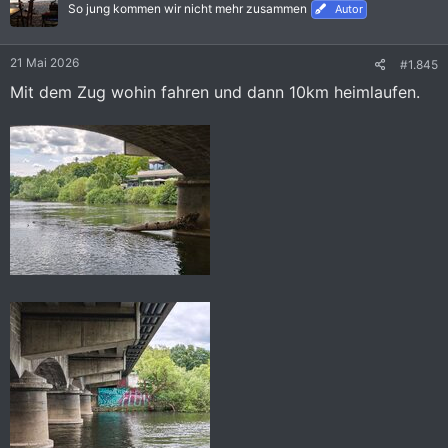
i
So jung kommen wir nicht mehr zusammen
Autor
o
n
e
21 Mai 2026
#1.845
n
:
Mit dem Zug wohin fahren und dann 10km heimlaufen.