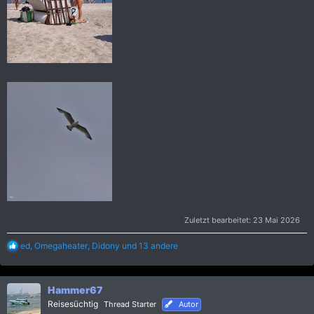
Zuletzt bearbeitet:
23 Mai 2026
R
ed
,
Omegaheater
,
Didony
und 13 andere
e
a
k
Hammer67
t
i
Reisesüchtig
Thread Starter
Autor
o