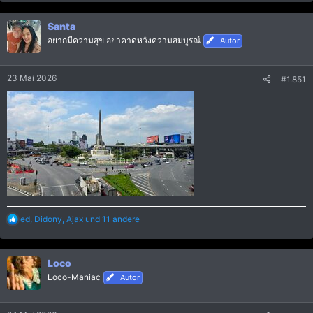
a
k
Santa
t
i
อยากมีความสุข อย่าคาดหวังความสมบูรณ์
Autor
o
n
e
23 Mai 2026
#1.851
n
:
R
ed
,
Didony
,
Ajax
und 11 andere
e
a
k
Loco
t
i
Loco-Maniac
Autor
o
n
e