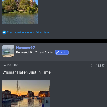
R
Freshy
,
ed
,
ursus
und 16 andere
e
a
k
Hammer67
t
i
Reisesüchtig
Thread Starter
Autor
o
n
e
24 Mai 2026
#1.857
n
:
Wismar Hafen,Just in Time