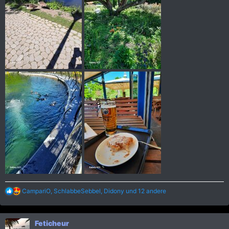
R
CampariO
,
SchlabbeSebbel
,
Didony
und 12 andere
e
a
k
Feticheur
t