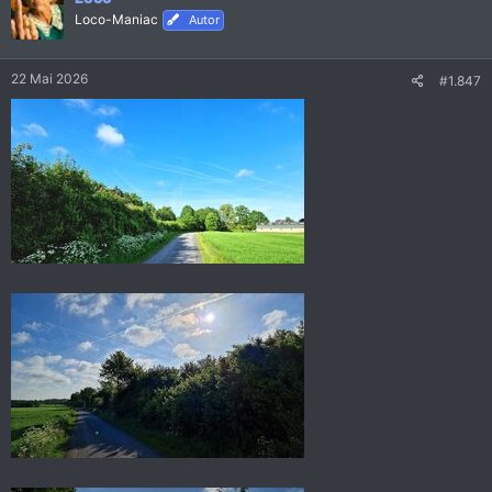
i
Loco-Maniac
Autor
o
n
e
22 Mai 2026
#1.847
n
: