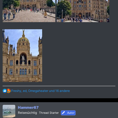
R
Freshy
,
ed
,
Omegaheater
und 16 andere
e
a
k
Hammer67
t
i
Reisesüchtig
Thread Starter
Autor
o