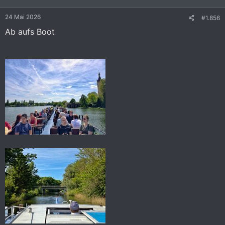
n
e
24 Mai 2026
#1.856
n
:
Ab aufs Boot