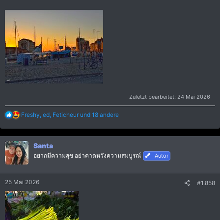
Zuletzt bearbeitet:
24 Mai 2026
R
Freshy
,
ed
,
Feticheur
und 18 andere
e
a
k
Santa
t
i
อยากมีความสุข อย่าคาดหวังความสมบูรณ์
Autor
o
n
e
25 Mai 2026
#1.858
n
: