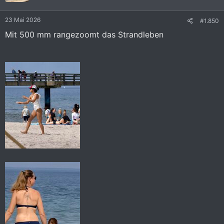
n
e
23 Mai 2026
#1.850
n
:
Mit 500 mm rangezoomt das Strandleben