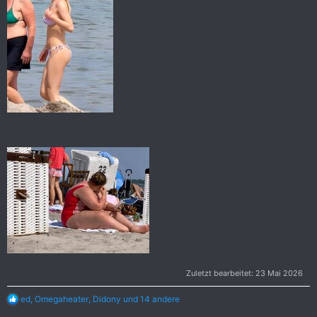
Zuletzt bearbeitet:
23 Mai 2026
R
ed
,
Omegaheater
,
Didony
und 14 andere
e