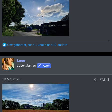
R
Omegaheater
,
sonc
,
Lunatic
und 10 andere
e
a
k
Loco
t
i
Loco-Maniac
Autor
o
n
e
23 Mai 2026
#1.848
n
: