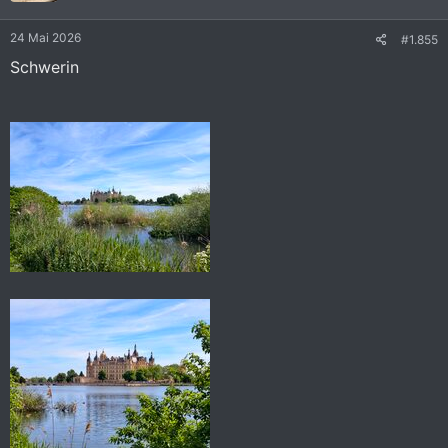
n
e
24 Mai 2026
#1.855
n
:
Schwerin