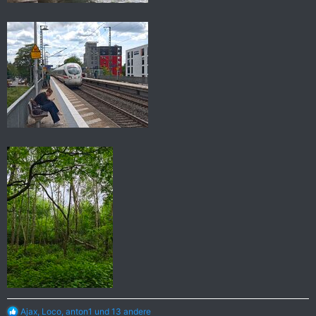
R
Ajax
,
Loco
,
anton1
und 13 andere