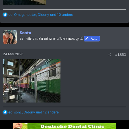
R
ed
,
Omegaheater
,
Didony
und 10 andere
e
a
k
Santa
t
i
อยากมีความสุข อย่าคาดหวังความสมบูรณ์
Autor
o
n
e
24 Mai 2026
#1.853
n
:
R
ed
,
sonc
,
Didony
und 12 andere
e
a
k