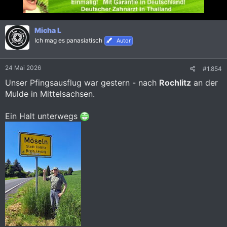
t
i
o
n
Micha L
e
Ich mag es panasiatisch
Autor
n
:
24 Mai 2026
#1.854
Unser Pfingsausflug war gestern - nach
Rochlitz
an der
Mulde in Mittelsachsen.
Ein Halt unterwegs