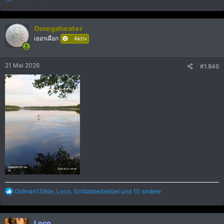
e
a
k
Omegaheater
t
i
เยอรเผือก
Aktiv
o
n
e
21 Mai 2026
#1.846
n
:
R
Oldman139de
,
Loco
,
SchlabbeSebbel
und 10 andere
e
a
k
Loco
t