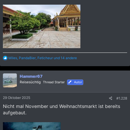
R
Miles
,
PandaBier
,
Feticheur
und 14 andere
e
a
k
Hammer67
t
i
Reisesüchtig
Thread Starter
Autor
o
n
e
29 Oktober 2025
#1.228
n
:
Nicht mal November und Weihnachtsmarkt ist bereits
aufgebaut.