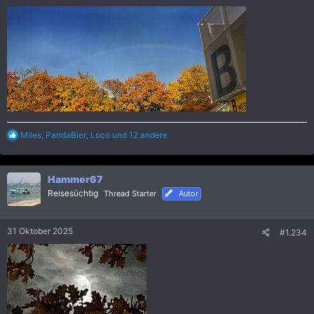
R
Miles
,
PandaBier
,
Loco
und 12 andere
e
a
k
Hammer67
t
i
Reisesüchtig
Thread Starter
Autor
o
n
e
31 Oktober 2025
#1.234
n
: