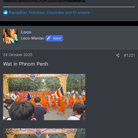
R
PandaBier
,
Feticheur
,
chockdee
und 10 andere
e
a
k
Loco
t
i
Loco-Maniac
Autor
o
n
e
24 Oktober 2025
#1.221
n
:
Wat in Phnom Penh