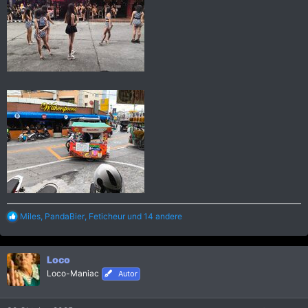
R
Miles
,
PandaBier
,
Feticheur
und 14 andere
e
a
k
Loco
t
i
Loco-Maniac
Autor
o
n
e