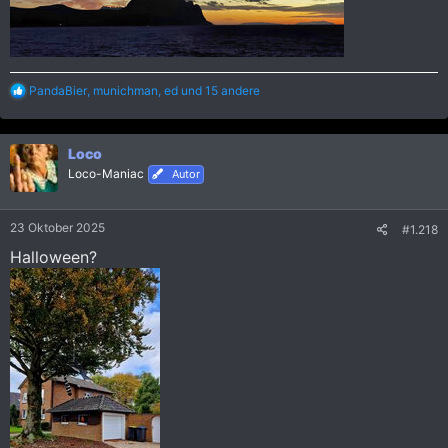
R
PandaBier
,
munichman
,
ed
und 15 andere
e
a
k
Loco
t
i
Loco-Maniac
Autor
o
n
e
23 Oktober 2025
#1.218
n
:
Halloween?