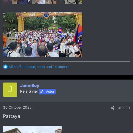
R
Miles
,
Feticheur
,
sonc
und 14 andere
e
a
k
JanniBoy
t
J
i
Reis(t) viel
Autor
o
n
e
30 Oktober 2025
#1.230
n
:
Pattaya