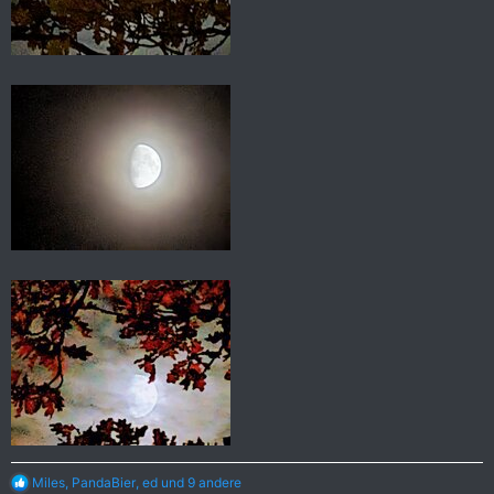
R
Miles
,
PandaBier
,
ed
und 9 andere