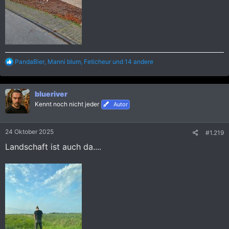
R
PandaBier
,
Manni blum
,
Feticheur
und 14 andere
e
a
k
blueriver
t
i
Kennt noch nicht jeder
Autor
o
n
e
24 Oktober 2025
#1.219
n
:
Landschaft ist auch da....