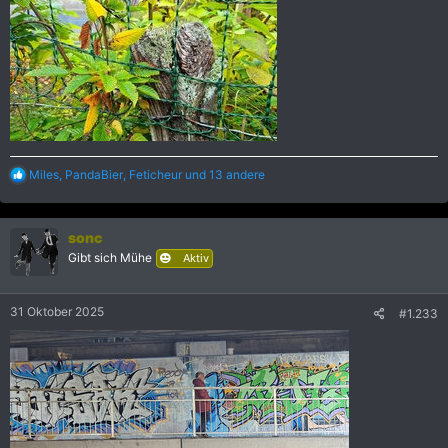
R
Miles
,
PandaBier
,
Feticheur
und 13 andere
e
a
k
sonc
t
i
Gibt sich Mühe
Aktiv
o
n
e
31 Oktober 2025
#1.233
n
: