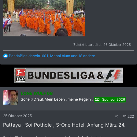
Zuletzt bearbeitet:
26 Oktober 2025
R
PandaBier
,
darwin1601
,
Manni blum
und 18 andere
e
a
k
t
i
o
n
LONE WULF 68
e
Scheiß Drauf. Mein Leben , meine Regeln .
n
Sponsor 2026
:
25 Oktober 2025
#1.222
Pattaya , Soi Pothole , S-One Hotel. Anfang März 24.