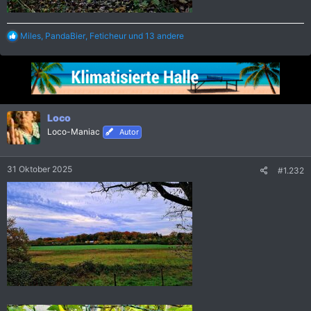
R
Miles
,
PandaBier
,
Feticheur
und 13 andere
e
a
k
t
i
o
n
Loco
e
Loco-Maniac
Autor
n
:
31 Oktober 2025
#1.232