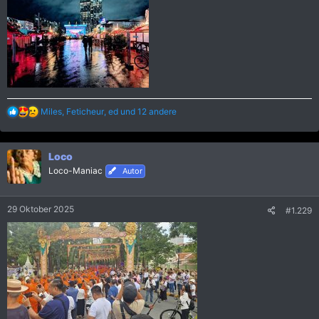
R
Miles
,
Feticheur
,
ed
und 12 andere
e
a
k
Loco
t
i
Loco-Maniac
Autor
o
n
e
29 Oktober 2025
#1.229
n
: