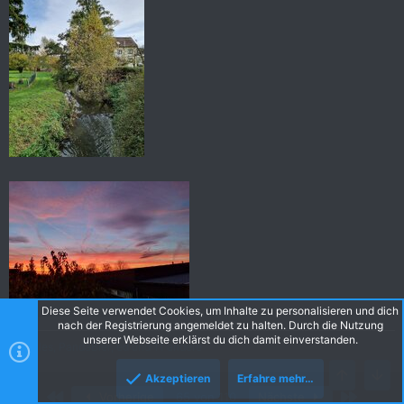
Diese Seite verwendet Cookies, um Inhalte zu personalisieren und dich
nach der Registrierung angemeldet zu halten. Durch die Nutzung
unserer Webseite erklärst du dich damit einverstanden.
R
Miles
,
PandaBier
,
ed
und 11 andere
e
a
Akzeptieren
Erfahre mehr…
k
Erste
Letzte
Vorherige
65 von 110
Nächste
t