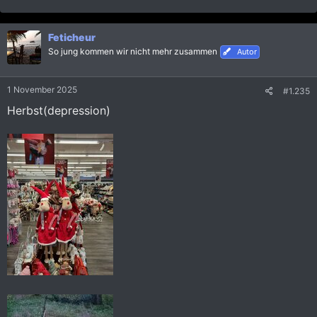
e
a
k
Feticheur
t
i
So jung kommen wir nicht mehr zusammen
Autor
o
n
e
1 November 2025
#1.235
n
:
Herbst(depression)