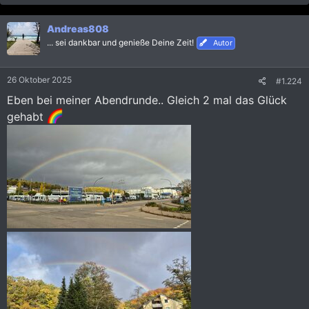
a
k
Andreas808
t
i
... sei dankbar und genieße Deine Zeit!
Autor
o
n
e
26 Oktober 2025
#1.224
n
:
Eben bei meiner Abendrunde.. Gleich 2 mal das Glück
gehabt