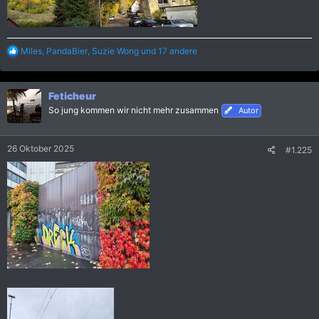
R
Miles
,
PandaBier
,
Suzie Wong
und 17 andere
e
a
k
Feticheur
t
i
So jung kommen wir nicht mehr zusammen
Autor
o
n
e
26 Oktober 2025
#1.225
n
: