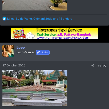
R
Miles
,
Suzie Wong
,
Oldman139de
und 15 andere
e
a
k
t
i
o
n
Loco
e
Loco-Maniac
Autor
n
:
27 Oktober 2025
#1.227