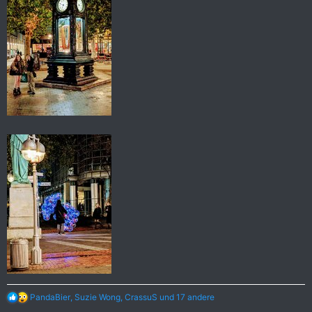
R
PandaBier
,
Suzie Wong
,
CrassuS
und 17 andere
e