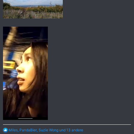
R
Miles
,
PandaBier
,
Suzie Wong
und 13 andere