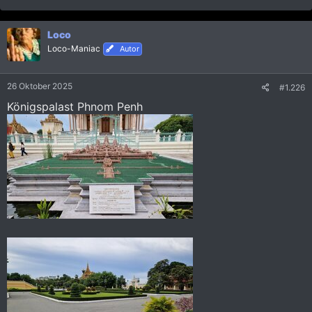
e
a
k
Loco
t
i
Loco-Maniac
Autor
o
n
e
26 Oktober 2025
#1.226
n
:
Königspalast Phnom Penh