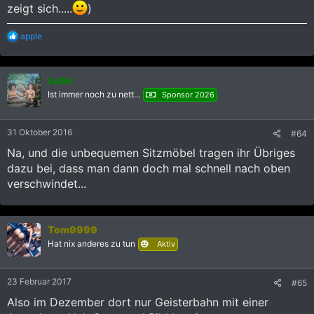
zeigt sich.....
)
R
apple
e
a
k
Lobir
t
i
Ist immer noch zu nett...
Sponsor 2026
o
n
e
31 Oktober 2016
#64
n
:
Na, und die unbequemen Sitzmöbel tragen ihr Übriges
dazu bei, dass man dann doch mal schnell nach oben
verschwindet...
Tom9999
Hat nix anderes zu tun
Aktiv
23 Februar 2017
#65
Also im Dezember dort nur Geisterbahn mit einer