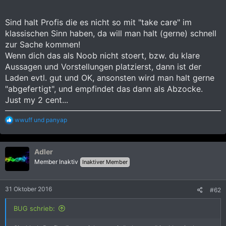
Sind halt Profis die es nicht so mit "take care" im
klassischen Sinn haben, da will man halt (gerne) schnell
zur Sache kommen!
Wenn dich das als Noob nicht stoert, bzw. du klare
Aussagen und Vorstellungen platzierst, dann ist der
Laden evtl. gut und OK, ansonsten wird man halt gerne
"abgefertigt", und empfindet das dann als Abzocke.
Just my 2 cent...
R
wwuff
und
panyap
e
a
k
Adler
t
i
Member Inaktiv
Inaktiver Member
o
n
e
31 Oktober 2016
#62
n
:
BUG schrieb: