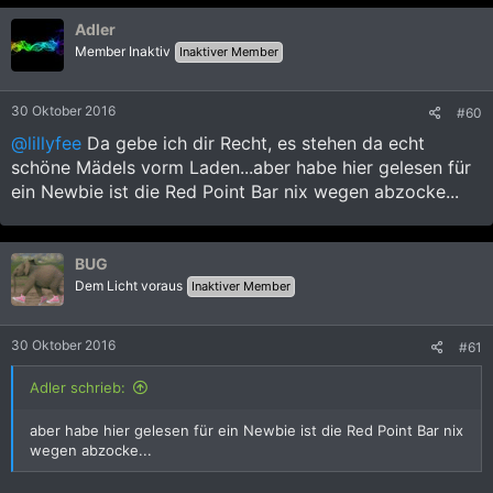
k
Adler
t
i
Member Inaktiv
Inaktiver Member
o
n
e
30 Oktober 2016
#60
n
:
@lillyfee
Da gebe ich dir Recht, es stehen da echt
schöne Mädels vorm Laden...aber habe hier gelesen für
ein Newbie ist die Red Point Bar nix wegen abzocke...
BUG
Dem Licht voraus
Inaktiver Member
30 Oktober 2016
#61
Adler schrieb:
aber habe hier gelesen für ein Newbie ist die Red Point Bar nix
wegen abzocke...