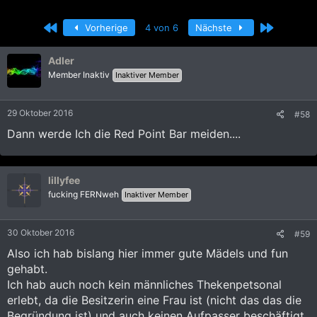
r
r
s
s
Erste
Letzte
Vorherige
4 von 6
Nächste
t
t
e
e
l
l
Adler
l
l
Member Inaktiv
Inaktiver Member
e
t
r
a
m
29 Oktober 2016
#58
Dann werde Ich die Red Point Bar meiden....
lillyfee
fucking FERNweh
Inaktiver Member
30 Oktober 2016
#59
Also ich hab bislang hier immer gute Mädels und fun
gehabt.
Ich hab auch noch kein männliches Thekenpetsonal
erlebt, da die Besitzerin eine Frau ist (nicht das das die
Begründung ist) und auch keinen Aufpasser beschäftigt.