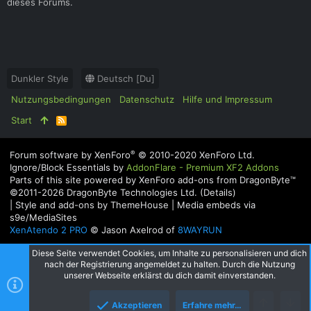
dieses Forums.
Dunkler Style
Deutsch [Du]
Nutzungsbedingungen
Datenschutz
Hilfe und Impressum
Start
R
S
S
®
Forum software by XenForo
© 2010-2020 XenForo Ltd.
Ignore/Block Essentials by
AddonFlare - Premium XF2 Addons
Parts of this site powered by
XenForo add-ons from DragonByte™
©2011-2026
DragonByte Technologies Ltd.
(
Details
)
|
Style and add-ons by ThemeHouse
|
Media embeds via
s9e/MediaSites
XenAtendo 2 PRO
© Jason Axelrod of
8WAYRUN
Diese Seite verwendet Cookies, um Inhalte zu personalisieren und dich
nach der Registrierung angemeldet zu halten. Durch die Nutzung
unserer Webseite erklärst du dich damit einverstanden.
Akzeptieren
Erfahre mehr…
Oben
Unte