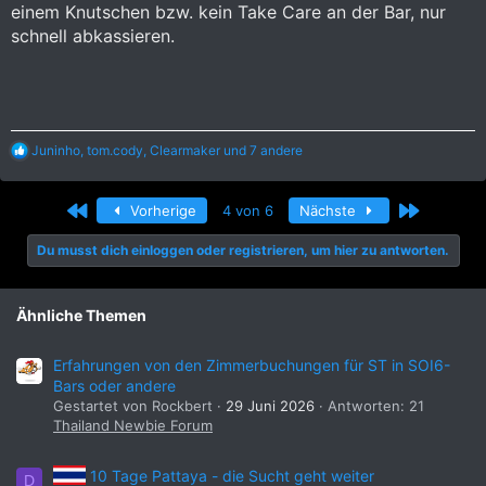
einem Knutschen bzw. kein Take Care an der Bar, nur
schnell abkassieren.
R
Juninho
,
tom.cody
,
Clearmaker
und 7 andere
e
a
k
Erste
Letzte
Vorherige
4 von 6
Nächste
t
i
Du musst dich einloggen oder registrieren, um hier zu antworten.
o
n
e
n
Ähnliche Themen
:
Erfahrungen von den Zimmerbuchungen für ST in SOI6-
Bars oder andere
Gestartet von Rockbert
29 Juni 2026
Antworten: 21
Thailand Newbie Forum
10 Tage Pattaya - die Sucht geht weiter
D