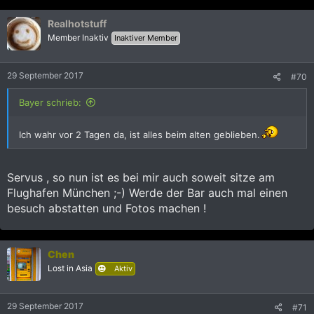
a
k
Realhotstuff
t
i
Member Inaktiv
Inaktiver Member
o
n
e
29 September 2017
#70
n
:
Bayer schrieb:
Ich wahr vor 2 Tagen da, ist alles beim alten geblieben.
Servus , so nun ist es bei mir auch soweit sitze am
Flughafen München ;-) Werde der Bar auch mal einen
besuch abstatten und Fotos machen !
Chen
Lost in Asia
Aktiv
29 September 2017
#71