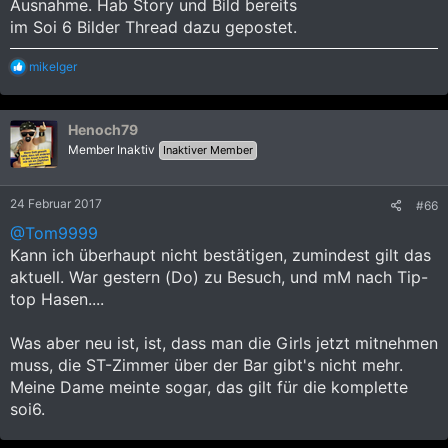
Ausnahme. Hab Story und Bild bereits
im Soi 6 Bilder Thread dazu gepostet.
R
mikelger
e
a
k
Henoch79
t
i
Member Inaktiv
Inaktiver Member
o
n
e
24 Februar 2017
#66
n
:
@Tom9999
Kann ich überhaupt nicht bestätigen, zumindest gilt das
aktuell. War gestern (Do) zu Besuch, und mM nach Tip-
top Hasen....
Was aber neu ist, ist, dass man die Girls jetzt mitnehmen
muss, die ST-Zimmer über der Bar gibt's nicht mehr.
Meine Dame meinte sogar, das gilt für die komplette
soi6.