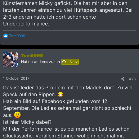
Künstlernamen Micky gefickt. Die hat mir aber in den
letzten Jahren einfach zu viel Hüftspeck angesetzt. Bei
2-3 anderen hatte ich dort schon echte
Underperformance.
R
Tom9999
e
a
k
Tom9999
t
i
Hat nix anderes zu tun
Aktiv
o
n
e
1 Oktober 2017
#76
n
:
Das ist leider das Problem mit den Mädels dort. Zu viel
Speck auf den Rippen.
Hab ein Bild auf Facebook gefunden vom 12.
September. Die Ladies sehen mal gar nicht so schlecht
aus.
Ist hier Micky dabei?
Mit der Performance ist es bei manchen Ladies schon
Glückssache. Vorallem Stunner wollen nicht mal mit