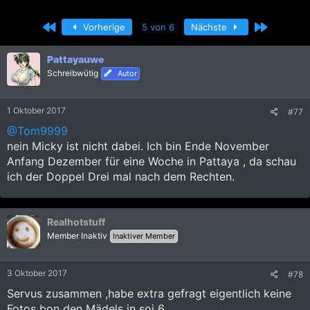
r
r
s
s
Erste
Letzte
Vorherige
5 von 6
Nächste
t
t
e
e
l
l
Pattayauwe
l
l
Schreibwütig
Autor
e
t
r
a
m
1 Oktober 2017
#77
@Tom9999
nein Micky ist nicht dabei. Ich bin Ende November
Anfang Dezember für eine Woche in Pattaya , da schau
ich der Doppel Drei mal nach dem Rechten.
Realhotstuff
Member Inaktiv
Inaktiver Member
3 Oktober 2017
#78
Servus zusammen ,habe extra gefragt eigentlich keine
Fotos bon den Mädels in soi 6