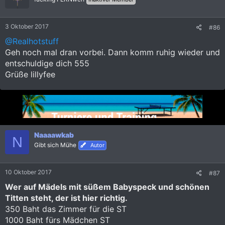
o
n
e
3 Oktober 2017
#86
n
:
@Realhotstuff
Geh noch mal dran vorbei. Dann komm ruhig wieder und
entschuldige dich 555
Grüße lillyfee
Naaaawkab
N
Gibt sich Mühe
Autor
10 Oktober 2017
#87
Wer auf Mädels mit süßem Babyspeck und schönen
Titten steht, der ist hier richtig.
350 Baht das Zimmer für die ST
1000 Baht fürs Mädchen ST