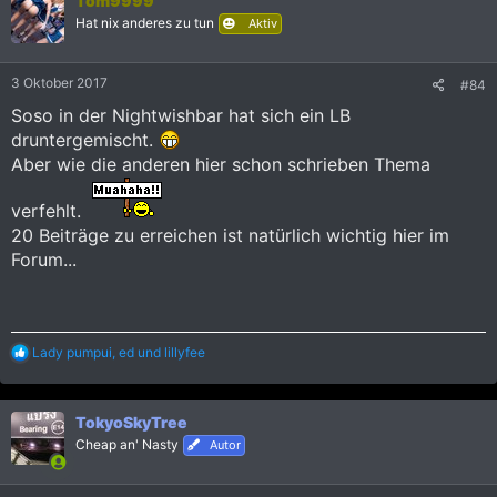
Tom9999
Hat nix anderes zu tun
Aktiv
3 Oktober 2017
#84
Soso in der Nightwishbar hat sich ein LB
druntergemischt.
Aber wie die anderen hier schon schrieben Thema
verfehlt.
20 Beiträge zu erreichen ist natürlich wichtig hier im
Forum...
R
Lady pumpui
,
ed
und
lillyfee
e
a
k
TokyoSkyTree
t
i
Cheap an' Nasty
Autor
o
n
e