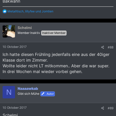
Bakwahn
R
Metalltisch
,
lillyfee
und
Jomtien
e
a
k
Schelmi
t
i
Member Inaktiv
Inaktiver Member
o
n
e
10 Oktober 2017
#88
n
:
Ich hatte diesen Frühling jedenfalls eine aus der 40iger
Klasse dort im Zimmer.
Wollte leider nicht LT mitkommen.. Aber die war super.
In drei Wochen mal wieder vorbei gehen.
Naaaawkab
N
Gibt sich Mühe
Autor
10 Oktober 2017
#89
Schelmi,