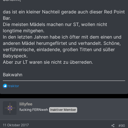
das ist ein kleiner Nachteil gerade auch dieser Red Point
Bar.
Die meisten Mädels machen nur ST, wollen nicht
longtime mitgehen.
In den letzten Jahren habe ich öfter mit dem einen und
anderen Mädel herumgeflirtet und verhandelt. Schöne,
verführerische, einladende, großen Titten und süßer
Babyspeck.
Aber zur LT waren sie nicht zu überreden.
Bakwahn
R
traktor
e
a
k
lillyfee
t
i
fucking FERNweh
Inaktiver Member
o
n
e
11 Oktober 2017
#90
n