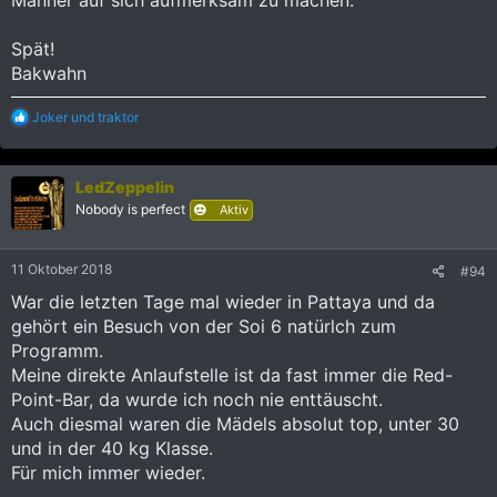
Männer auf sich aufmerksam zu machen.
Spät!
Bakwahn
R
Joker
und
traktor
e
a
k
LedZeppelin
t
i
Nobody is perfect
Aktiv
o
n
e
11 Oktober 2018
#94
n
:
War die letzten Tage mal wieder in Pattaya und da
gehört ein Besuch von der Soi 6 natürlch zum
Programm.
Meine direkte Anlaufstelle ist da fast immer die Red-
Point-Bar, da wurde ich noch nie enttäuscht.
Auch diesmal waren die Mädels absolut top, unter 30
und in der 40 kg Klasse.
Für mich immer wieder.