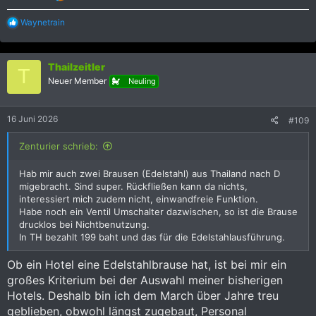
R
Waynetrain
e
a
k
Thailzeitler
t
T
i
Neuer Member
Neuling
o
n
e
16 Juni 2026
#109
n
:
Zenturier schrieb:
Hab mir auch zwei Brausen (Edelstahl) aus Thailand nach D
migebracht. Sind super. Rückfließen kann da nichts,
interessiert mich zudem nicht, einwandfreie Funktion.
Habe noch ein Ventil Umschalter dazwischen, so ist die Brause
drucklos bei Nichtbenutzung.
In TH bezahlt 199 baht und das für die Edelstahlausführung.
Ob ein Hotel eine Edelstahlbrause hat, ist bei mir ein
großes Kriterium bei der Auswahl meiner bisherigen
Hotels. Deshalb bin ich dem March über Jahre treu
geblieben, obwohl längst zugebaut, Personal