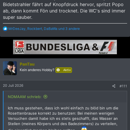
Bidetstrahler fährt auf Knopfdruck hervor, spritzt Popo
ab, dann kommt Fön und trocknet. Die WC's sind immer
super sauber.
R
MrDeeJay
,
Rockbert
,
DaBaWa
und 3 andere
e
a
k
t
i
o
n
PanTau
e
Kein anderes Hobby?
n
Aktiv
:
20 Juli 2026
#111
NOMAAM schrieb:
Ich muss gestehen, dass ich wohl einfach zu blöd bin um die
Rosettenbrause korrekt zu benutzen: Bei meinen wenigen
Versuchen damit habe ich es stets geschafft, das Wasser an
Stellen (meines Körpers und des Badezimmers) zu verteilen,