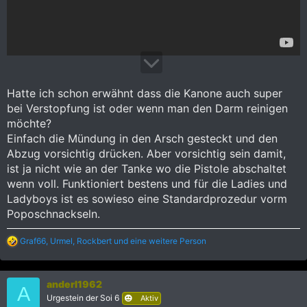
Hatte ich schon erwähnt dass die Kanone auch super
bei Verstopfung ist oder wenn man den Darm reinigen
möchte?
Einfach die Mündung in den Arsch gesteckt und den
Abzug vorsichtig drücken. Aber vorsichtig sein damit,
ist ja nicht wie an der Tanke wo die Pistole abschaltet
wenn voll. Funktioniert bestens und für die Ladies und
Ladyboys ist es sowieso eine Standardprozedur vorm
Poposchnackseln.
R
Graf66
,
Urmel
,
Rockbert
und eine weitere Person
e
a
k
anderl1962
t
A
i
Urgestein der Soi 6
Aktiv
o