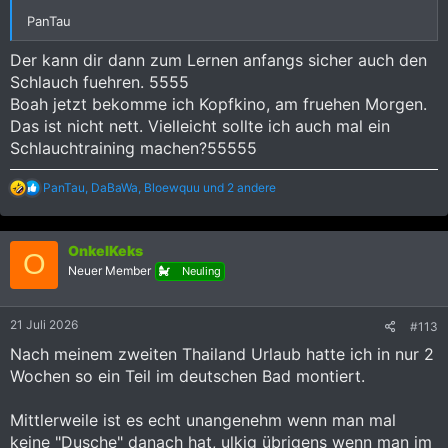
PanTau
Der kann dir dann zum Lernen anfangs sicher auch den
Schlauch fuehren. 5555
Boah jetzt bekomme ich Kopfkino, am fruehen Morgen.
Das ist nicht nett. Vielleicht sollte ich auch mal ein
Schlauchtraining machen?55555
R
PanTau
,
DaBaWa
,
Bloewquu
und 2 andere
e
a
k
OnkelKeks
t
O
i
Neuer Member
Neuling
o
n
e
21 Juli 2026
#113
n
:
Nach meinem zweiten Thailand Urlaub hatte ich in nur 2
Wochen so ein Teil im deutschen Bad montiert.
Mittlerweile ist es echt unangenehm wenn man mal
keine "Dusche" danach hat, ulkig übrigens wenn man im