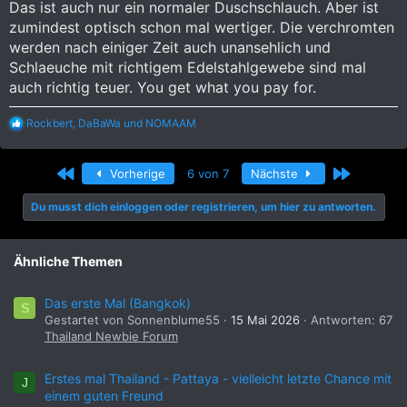
Das ist auch nur ein normaler Duschschlauch. Aber ist
Die billigen für um die 10-25 Euro leckten minimal und waren
zumindest optisch schon mal wertiger. Die verchromten
mir nicht wertig genug. Es ist auch unbedingt auf einen
werden nach einiger Zeit auch unansehlich und
vernünfigen Schlauch zu achten. Je nach montageart steht da
Schlaeuche mit richtigem Edelstahlgewebe sind mal
immer Druck drauf, so Art Gartenbilliggummischlauch kann das
nicht sooo lange mitmachen evtl..
auch richtig teuer. You get what you pay for.
Der Schlauch hier beigeliefert hat so ein Drahtgeflecht und
wirkt wesentlich vertrauenvoller im vergleich zu den billigen
R
Rockbert
,
DaBaWa
und
NOMAAM
Gummischläuchen.
e
a
Anhang anzeigen 2236305
k
Erste
Letzte
Vorherige
6 von 7
Nächste
t
i
Du musst dich einloggen oder registrieren, um hier zu antworten.
o
n
e
n
Ähnliche Themen
:
Das erste Mal (Bangkok)
S
Gestartet von Sonnenblume55
15 Mai 2026
Antworten: 67
Thailand Newbie Forum
Erstes mal Thailand - Pattaya - vielleicht letzte Chance mit
J
einem guten Freund