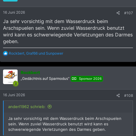
n
e
16 Juni 2026
#107
n
:
Ja sehr vorsichtig mit dem Wasserdruck beim
Arschspuelen sein. Wenn zuviel Wasserdruck benutzt
wird kann es schwerwiegende Verletzungen des Darmes
geben.
R
Rockbert
,
Graf66
und
Sunpower
e
a
k
Rockbert
t
i
„Gedächtnis auf Sparmodus"
Sponsor 2026
o
n
e
16 Juni 2026
#108
n
:
anderl1962 schrieb:
Ja sehr vorsichtig mit dem Wasserdruck beim Arschspuelen
sein. Wenn zuviel Wasserdruck benutzt wird kann es
schwerwiegende Verletzungen des Darmes geben.