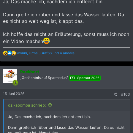
Ja, Das mache ich, nachdem ich entleert bin.
Dann greife ich rüber und lasse das Wasser laufen. Da
es nicht so weit weg ist, klappt das.
Ich hoffe das reicht an Erläuterung, sonst muss ich noch
ein Video machen
R
wönni
,
Urmel
,
Graf66
und 4 andere
e
a
k
Rockbert
t
i
„Gedächtnis auf Sparmodus"
Sponsor 2026
o
n
e
15 Juni 2026
#103
n
:
dzikabomba schrieb:
Ja, Das mache ich, nachdem ich entleert bin.
Dann greife ich rüber und lasse das Wasser laufen. Da es nicht
so weit weg ist, klappt das.