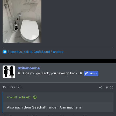
R
Bloewquu
,
kallitx
,
Graf66
und 7 andere
e
a
k
dzikabomba
t
i
🍫 Once you go Black, you never go back...🍫
Autor
o
n
e
15 Juni 2026
#102
n
:
wwuff schrieb:
Also nach dem Geschäft langen Arm machen?