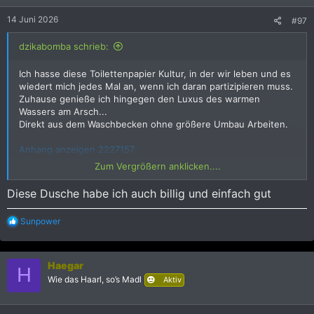
n
e
14 Juni 2026
#97
n
:
dzikabomba schrieb:
Ich hasse diese Toilettenpapier Kultur, in der wir leben und es
wiedert mich jedes Mal an, wenn ich daran partizipieren muss.
Zuhause genieße ich hingegen den Luxus des warmen
Wassers am Arsch...
Direkt aus dem Waschbecken ohne größere Umbau Arbeiten.
Anhang anzeigen 2227157
Zum Vergrößern anklicken....
Anhang anzeigen 2227156
Diese Dusche habe ich auch billig und einfach gut
R
Sunpower
e
a
k
Haegar
t
H
i
Wie das Haarl, so’s Madl
Aktiv
o
n
e