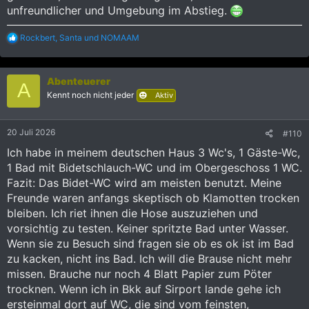
unfreundlicher und Umgebung im Abstieg.
R
Rockbert
,
Santa
und
NOMAAM
e
a
k
Abenteuerer
t
A
i
Kennt noch nicht jeder
Aktiv
o
n
e
20 Juli 2026
#110
n
:
Ich habe in meinem deutschen Haus 3 Wc's, 1 Gäste-Wc,
1 Bad mit Bidetschlauch-WC und im Obergeschoss 1 WC.
Fazit: Das Bidet-WC wird am meisten benutzt. Meine
Freunde waren anfangs skeptisch ob Klamotten trocken
bleiben. Ich riet ihnen die Hose auszuziehen und
vorsichtig zu testen. Keiner spritzte Bad unter Wasser.
Wenn sie zu Besuch sind fragen sie ob es ok ist im Bad
zu kacken, nicht ins Bad. Ich will die Brause nicht mehr
missen. Brauche nur noch 4 Blatt Papier zum Pöter
trocknen. Wenn ich in Bkk auf Sirport lande gehe ich
ersteinmal dort auf WC, die sind vom feinsten,