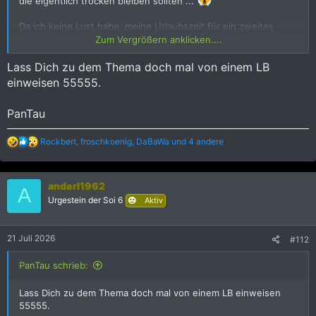
die eigentlich trocken bleiben sollten ...
Da ich keine Lust habe, meine Urlaubszeit für ein zweites
Toilettentraining zu verschwenden (das letzte dürfte so 47-48
Zum Vergrößern anklicken....
Jahre her sein; ich erinnere mich zwar nicht daran, aber
vermutlich hatte ich - im Gegensatz zu meiner Mutter - viel
Lass Dich zu dem Thema doch mal von einem LB
Spaß dabei), aber auch das Klo nicht verstopfen möchte,
einweisen 55555.
springe ich lieber kurz unter die Dusche.
PanTau
R
Rockbert
,
froschkoenig
,
DaBaWa
und 4 andere
e
a
k
anderl1962
t
A
i
Urgestein der Soi 6
Aktiv
o
n
e
21 Juli 2026
#112
n
:
PanTau schrieb:
Lass Dich zu dem Thema doch mal von einem LB einweisen
55555.