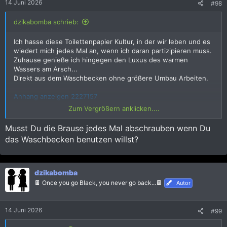
14 Juni 2026
#98
n
:
dzikabomba schrieb:
Ich hasse diese Toilettenpapier Kultur, in der wir leben und es
wiedert mich jedes Mal an, wenn ich daran partizipieren muss.
Zuhause genieße ich hingegen den Luxus des warmen
Wassers am Arsch...
Direkt aus dem Waschbecken ohne größere Umbau Arbeiten.
Anhang anzeigen 2227157
Zum Vergrößern anklicken....
Anhang anzeigen 2227156
Musst Du die Brause jedes Mal abschrauben wenn Du
das Waschbecken benutzen willst?
dzikabomba
🍫 Once you go Black, you never go back...🍫
Autor
14 Juni 2026
#99