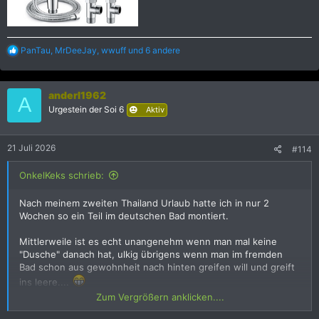
R
PanTau
,
MrDeeJay
,
wwuff
und 6 andere
e
a
k
anderl1962
t
A
i
Urgestein der Soi 6
Aktiv
o
n
e
21 Juli 2026
#114
n
:
OnkelKeks schrieb:
Nach meinem zweiten Thailand Urlaub hatte ich in nur 2
Wochen so ein Teil im deutschen Bad montiert.
Mittlerweile ist es echt unangenehm wenn man mal keine
"Dusche" danach hat, ulkig übrigens wenn man im fremden
Bad schon aus gewohnheit nach hinten greifen will und greift
ins leere....
Zum Vergrößern anklicken....
Hab übrigens diese montiert im Bild.