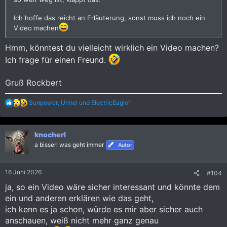
Ich hoffe das reicht an Erläuterung, sonst muss ich noch ein
Video machen
Hmm, könntest du vielleicht wirklich ein Video machen?
Ich frage für einen Freund.
Gruß Rockbert
R
Sunpower
,
Urmel
und
ElectricEagle1
e
a
k
knocherl
t
i
a bisserl was geht immer
Autor
o
n
e
16 Juni 2026
#104
n
:
ja, so ein Video wäre sicher interessant und könnte dem
ein und anderen erklären wie das geht,
ich kenn es ja schon, würde es mir aber sicher auch
anschauen, weiß nicht mehr ganz genau