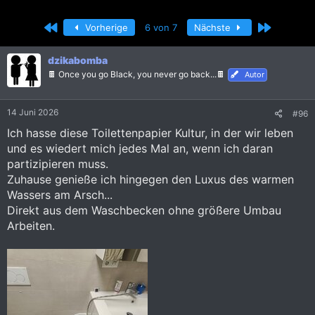
r
r
s
s
Erste
Letzte
Vorherige
6 von 7
Nächste
t
t
e
e
l
l
dzikabomba
l
l
🍫 Once you go Black, you never go back...🍫
Autor
e
t
r
a
m
14 Juni 2026
#96
Ich hasse diese Toilettenpapier Kultur, in der wir leben
und es wiedert mich jedes Mal an, wenn ich daran
partizipieren muss.
Zuhause genieße ich hingegen den Luxus des warmen
Wassers am Arsch...
Direkt aus dem Waschbecken ohne größere Umbau
Arbeiten.