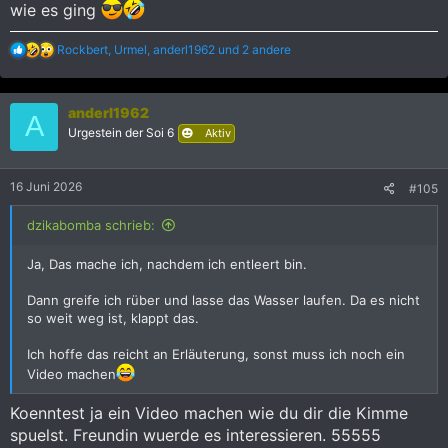
wie es ging
R
Rockbert
,
Urmel
,
anderl1962
und 2 andere
e
a
k
anderl1962
t
A
i
Urgestein der Soi 6
Aktiv
o
n
e
16 Juni 2026
#105
n
:
dzikabomba schrieb:
Ja, Das mache ich, nachdem ich entleert bin.
Dann greife ich rüber und lasse das Wasser laufen. Da es nicht
so weit weg ist, klappt das.
Ich hoffe das reicht an Erläuterung, sonst muss ich noch ein
Video machen
Koenntest ja ein Video machen wie du dir die Kimme
spuelst. Freundin wuerde es interessieren. 55555