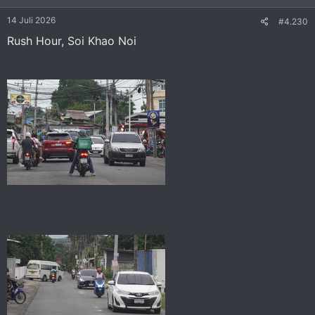
n
e
14 Juli 2026
#4.230
n
:
Rush Hour, Soi Khao Noi