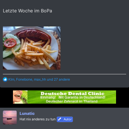
Letzte Woche im BoPa
R
KIm
,
Fonebone
,
max_hh
und 27 andere
e
a
k
t
i
o
n
Lunatic
e
Hat nix anderes zu tun
Autor
n
: