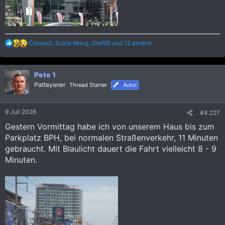
R
CrassuS
,
Suzie Wong
,
Graf66
und 12 andere
e
a
k
Pete 1
t
i
Pattayaner
Thread Starter
Autor
o
n
e
9 Juli 2026
#4.227
n
:
Gestern Vormittag habe ich von unserem Haus bis zum
Parkplatz BPH, bei normalen Straßenverkehr, 11 Minuten
gebraucht. Mit Blaulicht dauert die Fahrt vielleicht 8 - 9
Minuten.