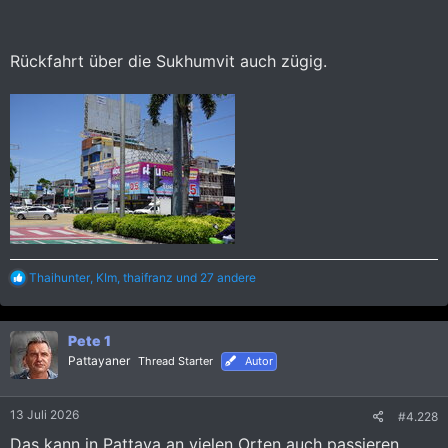
Rückfahrt über die Sukhumvit auch zügig.
R
Thaihunter
,
KIm
,
thaifranz
und 27 andere
e
a
k
Pete 1
t
i
Pattayaner
Thread Starter
Autor
o
n
e
13 Juli 2026
#4.228
n
:
Das kann in Pattaya an vielen Orten auch passieren.