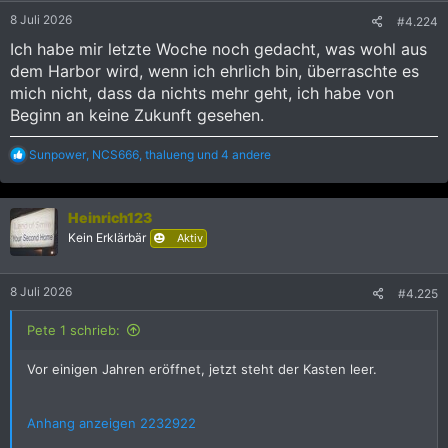
8 Juli 2026
#4.224
Ich habe mir letzte Woche noch gedacht, was wohl aus
dem Harbor wird, wenn ich ehrlich bin, überraschte es
mich nicht, dass da nichts mehr geht, ich habe von
Beginn an keine Zukunft gesehen.
R
Sunpower
,
NCS666
,
thalueng
und 4 andere
e
a
k
Heinrich123
t
i
Kein Erklärbär
Aktiv
o
n
e
8 Juli 2026
#4.225
n
:
Pete 1 schrieb:
Vor einigen Jahren eröffnet, jetzt steht der Kasten leer.
Anhang anzeigen 2232922