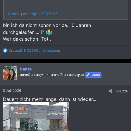
Anhang anzeigen 2232923
bin ich da nicht schon vor ca. 10 Jahren
durchgelaufen.... !?
War daxs schon "Tot".
R
CrassuS
,
NCS666
und
thalueng
e
a
k
Santa
t
i
อยากมีความสุข อย่าคาดหวังความสมบูรณ์
Autor
o
n
e
8 Juli 2026
#4.226
n
:
Dauert nicht mehr lange, dann ist wieder...