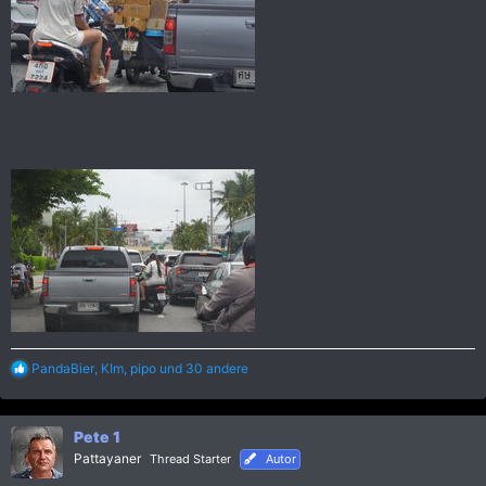
R
PandaBier
,
KIm
,
pipo
und 30 andere
e
a
k
Pete 1
t
i
Pattayaner
Thread Starter
Autor
o