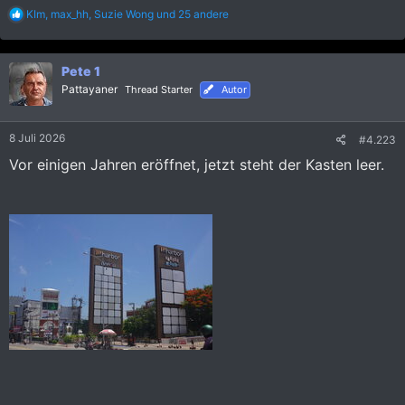
R
KIm
,
max_hh
,
Suzie Wong
und 25 andere
e
a
k
Pete 1
t
i
Pattayaner
Thread Starter
Autor
o
n
e
8 Juli 2026
#4.223
n
:
Vor einigen Jahren eröffnet, jetzt steht der Kasten leer.