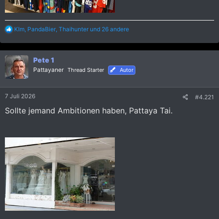
R
KIm
,
PandaBier
,
Thaihunter
und 26 andere
e
a
k
Pete 1
t
i
Pattayaner
Thread Starter
Autor
o
n
e
7 Juli 2026
#4.221
n
:
Sollte jemand Ambitionen haben, Pattaya Tai.