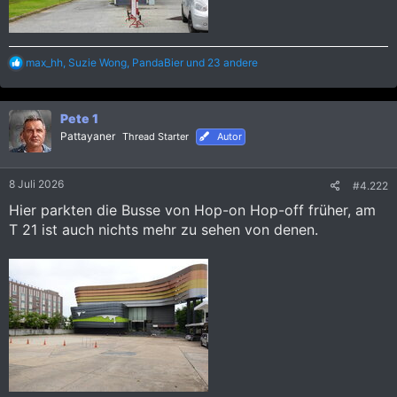
R
max_hh
,
Suzie Wong
,
PandaBier
und 23 andere
e
a
k
Pete 1
t
i
Pattayaner
Thread Starter
Autor
o
n
e
8 Juli 2026
#4.222
n
:
Hier parkten die Busse von Hop-on Hop-off früher, am
T 21 ist auch nichts mehr zu sehen von denen.