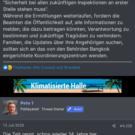
"Sicherheit bei allen zukünftigen Inspektionen an erster
Stelle stehen muss".
Während die Ermittlungen weiterlaufen, fordern die
Beamten die Öffentlichkeit auf, alle Informationen zu
melden, die dazu beitragen könnten, Verantwortung zu
bestimmen und zukünftige Tragödien zu verhindern.
Familien, die Updates über ihre Angehörigen suchen,
sollten sich an das von den Behörden Bangkok
eingerichtete Koordinierungszentrum wenden.
R
Thaihunter
,
KIm
,
CrassuS
und 18 andere
e
a
k
t
i
o
n
Pete 1
e
Pattayaner
Thread Starter
Autor
n
:
13 Juli 2026
#4.229
Die Zeit rennt, schon wieder 14 Jahre her.