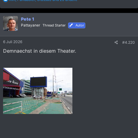
e
a
k
Pete 1
t
i
Pattayaner
Thread Starter
Autor
o
n
e
6 Juli 2026
#4.220
n
:
Demnaechst in diesem Theater.