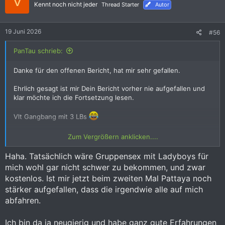
V
i
Kennt noch nicht jeder
Thread Starter
Autor
o
n
e
19 Juni 2026
#56
n
:
PanTau schrieb:
Danke für den offenen Bericht, hat mir sehr gefallen.
Ehrlich gesagt ist mir Dein Bericht vorher nie aufgefallen und
klar möchte ich die Fortsetzung lesen.
Vlt Gangbang mit 3 LBs
Also hau in die Tasten !
Zum Vergrößern anklicken....
PanTau
Haha. Tatsächlich wäre Gruppensex mit Ladyboys für
mich wohl gar nicht schwer zu bekommen, und zwar
kostenlos. Ist mir jetzt beim zweiten Mal Pattaya noch
stärker aufgefallen, dass die irgendwie alle auf mich
abfahren.
Ich bin da ja neugierig und habe ganz gute Erfahrungen