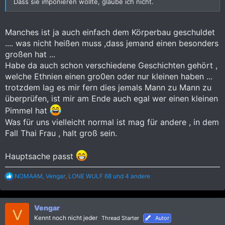
Dass sie imponieren wollte, glaube ich nicht.
Manches ist ja auch einfach dem Körperbau geschuldet
.... was nicht heißen muss ,dass jemand einen besonders
großen hat ...
Habe da auch schon verschiedene Geschichten gehört ,
welche Ethnien einen gro0en oder nur kleinen haben ...
trotzdem lag es mir fern dies jemals Mann zu Mann zu
überprüfen, ist mir am Ende auch egal wer einen kleinen
Pimmel hat
Was für uns vielleicht normal ist mag für andere , in dem
Fall Thai Frau , halt groß sein.
Hauptsache passt
R
NOMAAM
,
Vengar
,
LONE WULF 68
und 4 andere
e
a
k
Vengar
t
V
i
Kennt noch nicht jeder
Thread Starter
Autor
o