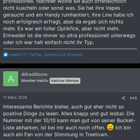
professionell. Nachher wollte sie auch offensichtlich
nicht kuscheln oder sonst was. Sie hat ihre Vapes
geraucht und am Handy rumhantiert. Ihre Line habe ich
noch erfolgreich erfragt, aber da ergab sich nichts
mehr. Es war ein toller Optikfick, aber nicht mehr.
Entweder ist die immer so ultra professionell unterwegs
oder ich war halt einfach nicht ihr Typ.
R
newbi1111
,
PanTau
,
sterntat
und 19 andere
e
a
k
AlfredSturm
t
A
i
Member Inaktiv
Inaktiver Member
o
n
e
11 März 2026
#48
n
:
Interessante Berichte bisher, auch gut eher nicht so
positive Dinge zu lesen. Alles knapp und gut lesbar. Die
Nummer mit der 10/10 kann man gut von seiner Bucket-
Liste abharken, ist bei mir auch noch offen.
Ich bin
auch ein Fan von der Stimmung in Treetown.