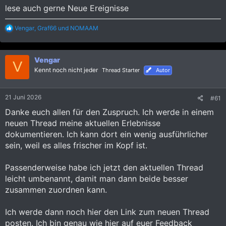
:
lese auch gerne Neue Ereignisse
R
Vengar
,
Graf66
und
NOMAAM
e
a
k
Vengar
t
V
i
Kennt noch nicht jeder
Thread Starter
Autor
o
n
e
21 Juni 2026
#61
n
:
Danke euch allen für den Zuspruch. Ich werde in einem
neuen Thread meine aktuellen Erlebnisse
dokumentieren. Ich kann dort ein wenig ausführlicher
sein, weil es alles frischer im Kopf ist.
Passenderweise habe ich jetzt den aktuellen Thread
leicht umbenannt, damit man dann beide besser
zusammen zuordnen kann.
Ich werde dann noch hier den Link zum neuen Thread
posten. Ich bin genau wie hier auf euer Feedback