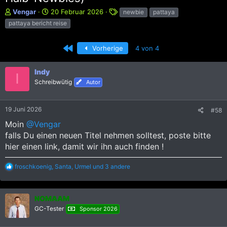
E
E
S
Vengar
20 Februar 2026
newbie
pattaya
r
r
c
pattaya bericht reise
s
s
h
t
t
l
e
e
Erste
a
Vorherige
4 von 4
l
l
g
l
l
w
Indy
I
e
t
o
Schreibwütig
Autor
r
a
r
m
t
e
19 Juni 2026
#58
Moin
@Vengar
falls Du einen neuen Titel nehmen solltest, poste bitte
hier einen link, damit wir ihn auch finden !
R
froschkoenig
,
Santa
,
Urmel
und 3 andere
e
a
k
NOMAAM
t
i
GC-Tester
Sponsor 2026
o
n