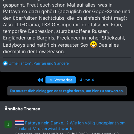
gespannt. Freut euch schon Mal auf alles, was in
Pattaya so dazu gehört (abzüglich der Gogo-Szene und
den überfüllten Nachtclubs, die ich einfach nicht mag):
Also LLT-Drama, LKS Gesimpe mit der falschen Frau,
temporäre Depression, sturzbesoffene Russen,
Engländer und Bargirls, Freelancer in hoher Stückzahl,
Ladyboys und natürlich versauter Sex
Das alles
diesmal in der Low Season.
R
Urmel
,
anton1
,
PanTau
und 9 andere
e
a
k
Erste
Vorherige
4 von 4
t
i
Du musst dich einloggen oder registrieren, um hier zu antworten.
o
n
e
n
Ähnliche Themen
:
Pattaya nein Danke…? Wie ich völlig ungeplant vom
J
Thailand-Virus erwischt wurde
Gestartet von JoseyWales
8 Juli 2026
Antworten: 92