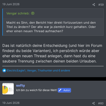
e
19 Juni 2026
#59
n
:
Vengar schrieb:
Macht es Sinn, den Bericht hier direkt fortzusetzen und den
Titel zu ändern? Der alte war ja ziemlich kurz gehalten. Oder
eher einen neuen Thread aufmachen?
Das ist natürlich deine Entscheidung (und hier im Forum
findest du beide Varianten), ich persönlich würde aber
eher einen neuen Thread anlegen, dann hast du eine
saubere Trennung zwischen deinen beiden Urlauben.
R
ElectricEagle1
,
Vengar
,
Thaihunter
und 6 andere
e
a
k
softy
t
i
Ich bin zu weich für diese Welt!
Autor
o
n
e
19 Juni 2026
#60
n