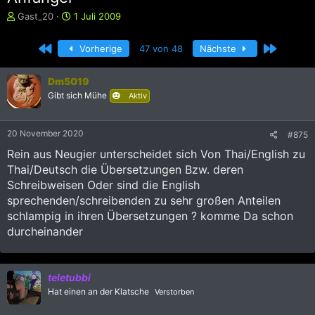
E
E
Gast_20
1 Juli 2009
r
r
s
s
Erste
Letzte
Vorherige
47 von 48
Nächste
t
t
e
e
l
l
Dm5019
l
l
Gibt sich Mühe
Aktiv
e
t
r
a
m
20 November 2020
#875
Rein aus Neugier unterscheidet sich Von Thai/English zu
Thai/Deutsch die Übersetzungen Bzw. deren
Schreibweisen Oder sind die English
sprechenden/schreibenden zu sehr großen Anteilen
schlampig in ihren Übersetzungen ? komme Da schon
durcheinander
teletubbi
Hat einen an der Klatsche
Verstorben