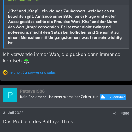
„Kha“ und „Krap“ - ein kleines Zauberwort, welches es zu
beachten gilt. Am Ende einer Bitte, einer Frage und vieler
Aussagesätze sollte die Frau das Wort „Kha“ und der Mann
das Wort „Krap“ verwenden. Es ist zwar nicht zwingend
notwendig, macht den Satz aber höflicher und Sie somit zu
einem Menschen mit Umgangsformen, was hier sehr wichtig
ist.
Ich verwende immer Waa, die gucken dann immer so
komisch.
R
neitmoj
,
Sunpower
und
salas
e
a
k
Pattaya1988
t
P
i
Kein Bock mehr... bessers mit meiner Zeit zu tun
Ex Member
o
n
e
31 Juli 2022
#886
n
:
Das Problem des Pattaya Thais.