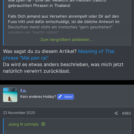
gebrauchten Phrasen in Thailand:
Falls Dich jemand aus Versehen anrempelt oder Dir auf den
Fuss tritt und dafür entschuldigt, ist die übliche Antwort im
Deutschen meist nicht ein ironisches "gern geschehen"
sondern ein "macht nichts".
Dies ist auch genau die Situation in Thai, "nicht ist was" = mai
Zum Vergrößern anklicken....
/\ bpen – rai –
Was sagst du zu diesem Artikel?
Meaning of Thai
Wenn Du aber jemand die Türe aufhältst, jemandem ein
phrase "Mai pen rai"
Geschenk gibst und der andere sich bedankt, ist die Antwort
Da wird es etwas anders beschrieben, was mich jetzt
meist nicht ein Trump-mässiges, herablassendes "macht
nichts" , sondern "gern geschehen".
natürlich verwirrt zurücklässt.
Das Gleiche gilt in Thai, also KEIN mai bpen rai, sondern auch
hier ist ein "erfreut sein angenehm" angebracht: "jin – dii –".
f.c.
Falls man z.B. jemand die Türe aufhält oder einen Platz
Kein anderes Hobby?
anbietet, sollte man anstatt des im Deutschen üblichen "bitte"
Autor
als Aufforderung übrigens sagen: "tschöön – ".
22 November 2020
#883
(Alles natürlich, wie immer, gefolgt von der Höflichkeitsfloskel
khrap / ).
Joerg N schrieb: