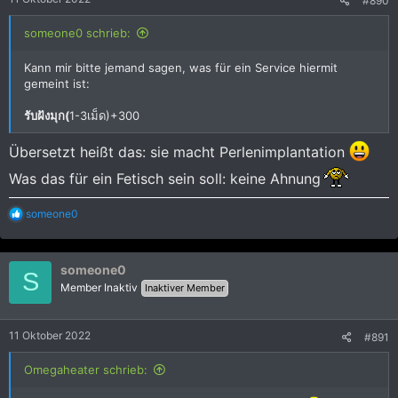
#890
someone0 schrieb:
Kann mir bitte jemand sagen, was für ein Service hiermit
gemeint ist:
รับฝังมุก(
1-3เม็ด)+300
Übersetzt heißt das: sie macht Perlenimplantation
Was das für ein Fetisch sein soll: keine Ahnung
R
someone0
e
a
k
someone0
t
S
i
Member Inaktiv
Inaktiver Member
o
n
e
11 Oktober 2022
#891
n
:
Omegaheater schrieb: