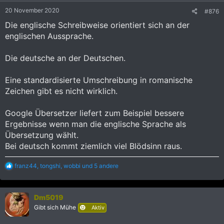
20 November 2020
#876
Die englische Schreibweise orientiert sich an der
englischen Aussprache.
Die deutsche an der Deutschen.
Eine standardisierte Umschreibung in romanische
Zeichen gibt es nicht wirklich.
Google Übersetzer liefert zum Beispiel bessere
Ergebnisse wenn man die englische Sprache als
Übersetzung wählt.
Bei deutsch kommt ziemlich viel Blödsinn raus.
R
franz44
,
tongshi
,
wobbi
und 5 andere
e
a
k
Dm5019
t
i
Gibt sich Mühe
Aktiv
o
n