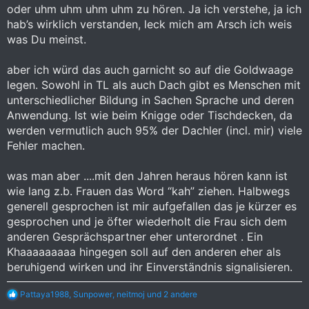
oder uhm uhm uhm uhm zu hören. Ja ich verstehe, ja ich
hab’s wirklich verstanden, leck mich am Arsch ich weis
was Du meinst.
aber ich würd das auch garnicht so auf die Goldwaage
legen. Sowohl in TL als auch Dach gibt es Menschen mit
unterschiedlicher Bildung in Sachen Sprache und deren
Anwendung. Ist wie beim Knigge oder Tischdecken, da
werden vermutlich auch 95% der Dachler (incl. mir) viele
Fehler machen.
was man aber ....mit den Jahren heraus hören kann ist
wie lang z.b. Frauen das Word “kah” ziehen. Halbwegs
generell gesprochen ist mir aufgefallen das je kürzer es
gesprochen und je öfter wiederholt die Frau sich dem
anderen Gesprächspartner eher unterordnet . Ein
Khaaaaaaaaa hingegen soll auf den anderen eher als
beruhigend wirken und ihr Einverständnis signalisieren.
R
Pattaya1988
,
Sunpower
,
neitmoj
und 2 andere
e