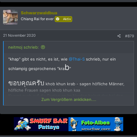
a
k
Schwarzwaldbua
t
i
Chiang Rai for ever
Aktiv
o
n
e
21 November 2020
#879
n
:
neitmoj schrieb:
"khap" gibt es nicht, es ist, wie
@Thai-S
schrieb, nur ein
b
schlampig gesprochenes "kra
"
ขอบคุณครับ
khob khun krab - sagen höfliche Männer,
höfliche Frauen sagen khob khun kaa
Kommt auch auf die Region an.Im Norden heisst der bei den
Zum Vergrößern anklicken....
Frauen djau.Also sawatdii djau oder khob khun djau.Wird wohl
Dialekt sein...
บ
Dieser Buchstabe entspricht unserem "b", nicht dem "p":