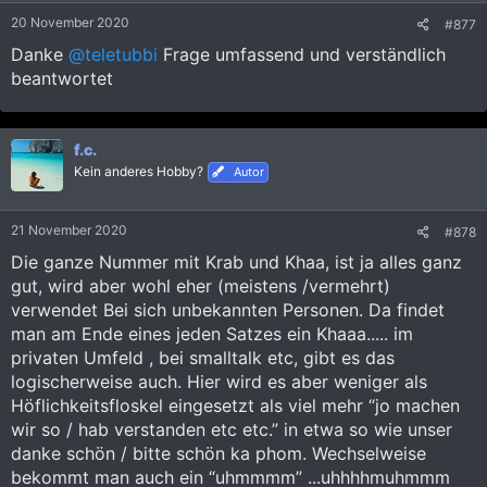
e
20 November 2020
#877
n
:
Danke
@teletubbi
Frage umfassend und verständlich
beantwortet
f.c.
Kein anderes Hobby?
Autor
21 November 2020
#878
Die ganze Nummer mit Krab und Khaa, ist ja alles ganz
gut, wird aber wohl eher (meistens /vermehrt)
verwendet Bei sich unbekannten Personen. Da findet
man am Ende eines jeden Satzes ein Khaaa..... im
privaten Umfeld , bei smalltalk etc, gibt es das
logischerweise auch. Hier wird es aber weniger als
Höflichkeitsfloskel eingesetzt als viel mehr “jo machen
wir so / hab verstanden etc etc.” in etwa so wie unser
danke schön / bitte schön ka phom. Wechselweise
bekommt man auch ein “uhmmmm” ...uhhhhmuhmmm