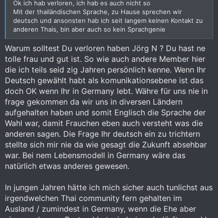
Ok ich hab verloren, ich hab es auch nicht so
/\ =fallender Ton von hoch nach tief
Mit der thailändischen Sprache, zu Hause sprechen wir
/ =hoher Ton
deutsch und ansonsten hab ich seit langem keinen Kontakt zu
- =mittlerer Ton
anderen Thais, bin aber auch so kein Sprachgenie
Warum solltest Du verloren haben Jörg N ? Du hast ne
tolle frau und gut ist. So wie auch andere Member hier
die ich teils seid zig Jahren persönlich kenne. Wenn Ihr
Deutsch gewählt habt als komunikationsebene ist das
doch OK wenn Ihr in Germany lebt. Währe für uns nie in
frage gekommen da wir uns in diversen Ländern
aufgehalten haben und somit Englisch die Sprache der
Wahl war, damit Frauchen eben auch versteht was die
anderen sagen. Die Frage Ihr deutsch ein zu trichtern
stellte sich mir nie da wie gesagt die Zukunft absehbar
war. Bei nem Lebensmodell in Germany wäre das
natürlich etwas anderes gewesen.
In jungen Jahren hätte ich mich sicher auch tunlichst aus
irgendwelchen Thai community fern gehalten im
Ausland / zumindest in Germany, wenn die Ehe aber