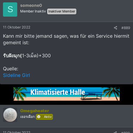
someone0
S
Member Inaktiv
Inaktiver Member
11 Oktober 2022
#889
Kann mir bitte jemand sagen, was für ein Service hiermit
gemeint ist:
รับฝังมุก(
1-3เม็ด)+300
Quelle:
Sideline Girl
Omegaheater
เยอรเผือก
Aktiv
11 Oktober 2022