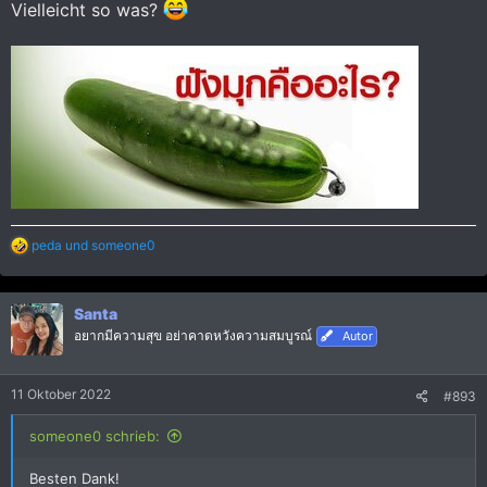
Vielleicht so was?
R
peda
und
someone0
e
a
k
Santa
t
i
อยากมีความสุข อย่าคาดหวังความสมบูรณ์
Autor
o
n
e
11 Oktober 2022
#893
n
:
someone0 schrieb:
Besten Dank!