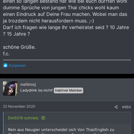
einen so langen Bestand hat wie bei euch dürften wohl
dumme Sprüche von jungen Thai chicks wohl kaum
einen Eindruck auf Deine Frau machen. Wobei man das
ja trozdem nicht herausfordern muss. ;-)
Darf ich fragen wie lange Ihr verheiratet seid ? 10 Jahre
? 15 Jahre ?
schöne Grüße.
f.c.
R
Sunpower
e
a
k
neitmoj
t
i
Ladydrink iss nicht!
Inaktiver Member
o
n
e
22 November 2020
#884
n
:
Dm5019 schrieb:
Rein aus Neugier unterscheidet sich Von Thai/English zu