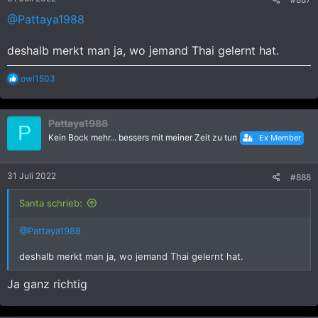
@Pattaya1988
deshalb merkt man ja, wo jemand Thai gelernt hat.
R
owi1503
e
a
k
Pattaya1988
t
P
i
Kein Bock mehr... bessers mit meiner Zeit zu tun
Ex Member
o
n
e
31 Juli 2022
#888
n
:
Santa schrieb:
@Pattaya1988
deshalb merkt man ja, wo jemand Thai gelernt hat.
Ja ganz richtig