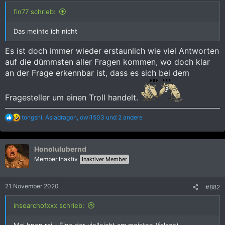
fin77 schrieb:
Das meinte ich nicht
Es ist doch immer wieder erstaunlich wie viel Antworten
auf die dümmsten aller Fragen kommen, wo doch klar
an der Frage erkennbar ist, dass es sich bei dem
Fragesteller um einen Troll handelt.
R
tongshi
,
Asiadragon
,
owi1503
und 2 andere
e
a
k
Honolulubernd
t
i
Member Inaktiv
Inaktiver Member
o
n
e
21 November 2020
#882
n
:
insearchofxxx schrieb:
Mai bpen rai - Eine der vielleicht am meisten (falsch)