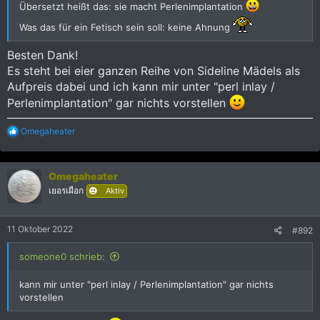
Übersetzt heißt das: sie macht Perlenimplantation
Was das für ein Fetisch sein soll: keine Ahnung
Besten Dank!
Es steht bei eier ganzen Reihe von Sideline Mädels als
Aufpreis dabei und ich kann mir unter "perl inlay /
Perlenimplantation" gar nichts vorstellen
R
Omegaheater
e
a
k
Omegaheater
t
i
เยอรเผือก
Aktiv
o
n
e
11 Oktober 2022
#892
n
:
someone0 schrieb:
kann mir unter "perl inlay / Perlenimplantation" gar nichts
vorstellen