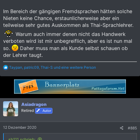
Im Bereich der gängigen Fremdsprachen hätten solche
Nieten keine Chance, erstaunlicherweise aber ein
teilweise sehr gutes Auskommen als Thai-Sprachlehrer.
Warum auch immer denen nicht das Handwerk
verboten wird ist mir unbegreiflich, aber es ist nun mal
so.
Daher muss man als Kunde selbst schauen ob
der Lehrer taugt.
R
Taypan
,
patric09
,
Thai-S
und eine weitere Person
e
a
k
t
i
o
n
Asiadragon
e
Retired
Autor
n
:
12 Dezember 2020
#885
sb111 schrieb: