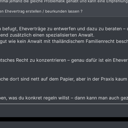
einmal jemand die gleiche Problematik gehabt und kann eine Empfehlung 
en Ehevertrag erstellen / beurkunden lassen ?
ch befugt, Eheverträge zu entwerfen und dazu zu beraten – 
end zusätzlich einen spezialisierten Anwalt.
gut wie kein Anwalt mit thailändischem Familienrecht beschä
deutsches Recht zu konzentrieren – genau dafür ist ein Ehev
üche dort sind nett auf dem Papier, aber in der Praxis kau
iben, was du konkret regeln willst – dann kann man auch ge