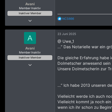
Avani
Member Inaktiv
Inaktiver Member
R
NCS666
30 Januar 2024
e
39
a
k
311
23 Juni 2025
t
A
423
i
@ Uwe_1
o
…“ Das Notarielle war ein gr
n
Avani
e
Member Inaktiv
n
Die gleiche Erfahrung habe i
Inaktiver Member
:
Dolmetscher anwesend sein 
30 Januar 2024
Unsere Dolmetscherin zur Tra
39
311
423
…“ Ich habe 2013 unseren de
Vielleicht werde ich auch no
Vielleicht kommt ja noch ein 
wenn ich ihr schon zu Beginn