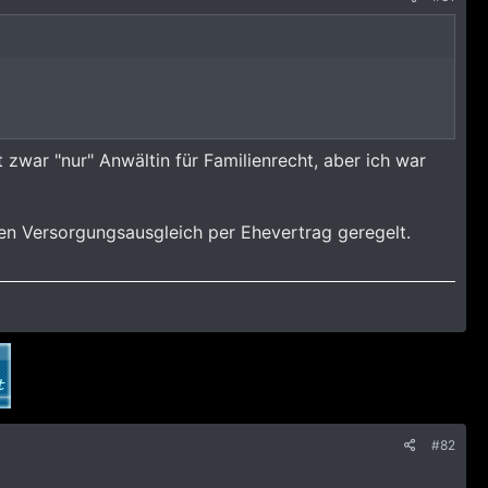
t zwar "nur" Anwältin für Familienrecht, aber ich war
den Versorgungsausgleich per Ehevertrag geregelt.
#82