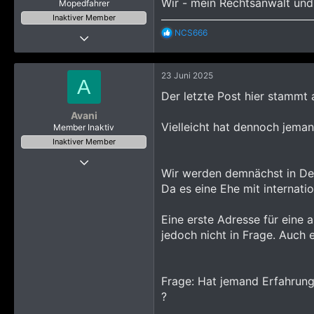
Wir - mein Rechtsanwalt und i
Mopedfahrer
Inaktiver Member
R
NCS666
21 Oktober 2008
e
8.193
a
k
4.706
23 Juni 2025
t
A
3.665
i
Der letzte Post hier stammt 
o
LOS & LS
n
Avani
e
Vielleicht hat dennoch jeman
Member Inaktiv
n
Inaktiver Member
:
30 Januar 2024
Wir werden demnächst in Deu
39
Da es eine Ehe mit internati
311
423
Eine erste Adresse für eine 
jedoch nicht in Frage. Auch 
Frage: Hat jemand Erfahrung 
?