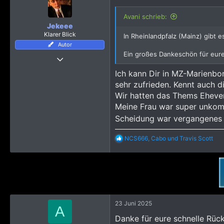
i
o
Avani schrieb:
n
Jekeee
e
Klarer Blick
In Rheinlandpfalz (Mainz) gibt 
n
Autor
:
Ein großes Dankeschön für eure
22 Oktober 2008
8.548
Ich kann Dir in MZ-Marienborn
30.313
sehr zufrieden. Kennt auch 
4.918
Wir hatten das Thems Ehevert
Meine Frau war super unkomp
Rhein-Main
Scheidung war vergangenes J
R
NCS666
,
Cabo
und
Travis Scott
e
a
k
t
i
o
n
e
23 Juni 2025
A
n
Danke für eure schnelle Rü
: