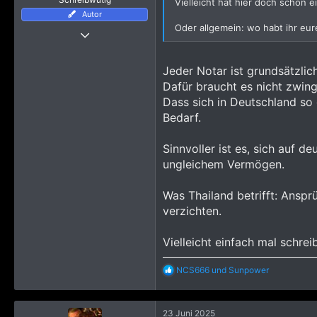
Vielleicht hat hier doch schon 
n
Autor
:
Oder allgemein: wo habt ihr eur
17 Oktober 2024
680
2.530
Jeder Notar ist grundsätzli
1.393
Dafür braucht es nicht zwing
Dass sich in Deutschland so 
Bedarf.
Sinnvoller ist es, sich auf 
ungleichem Vermögen.
Was Thailand betrifft: Anspr
verzichten.
Vielleicht einfach mal schre
R
NCS666
und
Sunpower
e
a
k
23 Juni 2025
t