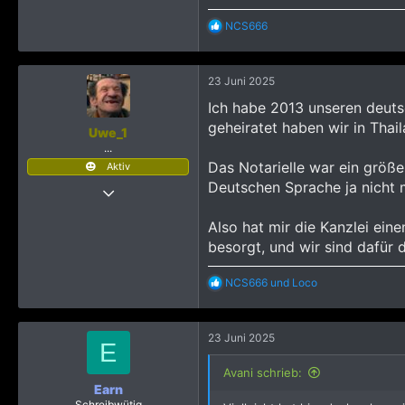
R
NCS666
e
a
k
23 Juni 2025
t
i
Ich habe 2013 unseren deutsc
o
geheiratet haben wir in Thail
n
Uwe_1
e
...
n
Das Notarielle war ein größe
Aktiv
:
Deutschen Sprache ja nicht 
14 Juni 2012
870
Also hat mir die Kanzlei ein
4.932
besorgt, und wir sind dafür 
3.145
R
NCS666
und
Loco
e
a
k
23 Juni 2025
t
E
i
o
Avani schrieb:
n
Earn
e
Schreibwütig