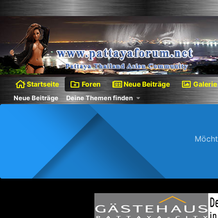
Startseite
Foren
Neue Beiträge
Galerie
Neue Beiträge
Deine Themen finden
Möcht