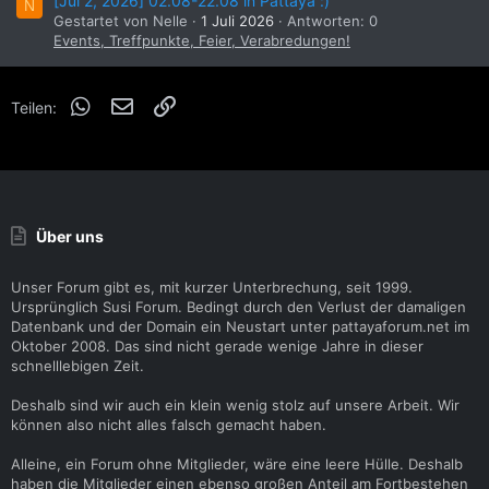
[Jul 2, 2026] 02.08-22.08 in Pattaya :)
N
Gestartet von Nelle
1 Juli 2026
Antworten: 0
Events, Treffpunkte, Feier, Verabredungen!
WhatsApp
E-Mail
Link
Teilen:
Über uns
Unser Forum gibt es, mit kurzer Unterbrechung, seit 1999.
Ursprünglich Susi Forum. Bedingt durch den Verlust der damaligen
Datenbank und der Domain ein Neustart unter pattayaforum.net im
Oktober 2008. Das sind nicht gerade wenige Jahre in dieser
schnelllebigen Zeit.
Deshalb sind wir auch ein klein wenig stolz auf unsere Arbeit. Wir
können also nicht alles falsch gemacht haben.
Alleine, ein Forum ohne Mitglieder, wäre eine leere Hülle. Deshalb
haben die Mitglieder einen ebenso großen Anteil am Fortbestehen