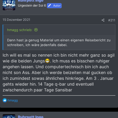
Ruhrpott Ingo
t
i
Urgestein der Soi 6
Autor
o
n
e
15 Dezember 2021
#211
n
:
hmagg schrieb:
Dann hast ja genug Material um einen eigenen Reisebericht zu
schreiben, ich wäre jedenfalls dabei.
Ich will es mal so nennen ich bin nicht mehr ganz so agil
wie die beiden Jungs
. Ich muss es bisschen ruhiger
angehen lassen. Und computertechnisch bin ich auch
nicht son Ass. Aber ich werde beizeiten mal gucken ob
ich zumindest sowas ähnliches hinkriege. Am 3 . Januar
gehts wieder hin. 14 Tage q-bar und eventuell
zwischendurch paar Tage Sansibar
R
hmagg
e
a
k
Ruhrpott Ingo
t