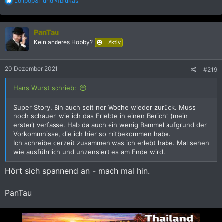
R
Lolipop81
und
vfblukas
e
a
k
PanTau
t
i
Kein anderes Hobby?
Aktiv
o
n
e
20 Dezember 2021
#219
n
:
Hans Wurst schrieb:
Super Story. Bin auch seit ner Woche wieder zurück. Muss
noch schauen wie ich das Erlebte in einen Bericht (mein
erster) verfasse. Hab da auch ein wenig Bammel aufgrund der
Vorkommnisse, die ich hier so mitbekommen habe.
Ich schreibe derzeit zusammen was ich erlebt habe. Mal sehen
wie ausführlich und unzensiert es am Ende wird.
Hört sich spannend an - mach mal hin.
PanTau