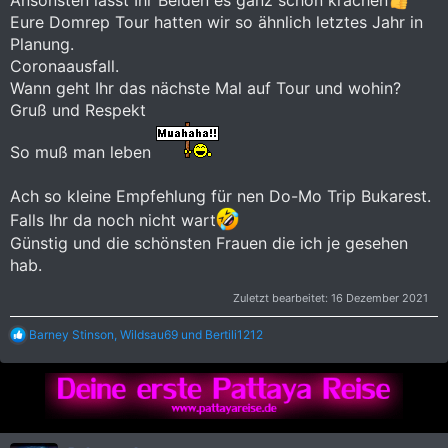
Ansonsten lasst Ihr Beiden es ganz schön krachen
Eure Domrep Tour hatten wir so ähnlich letztes Jahr in
Planung.
Coronaausfall.
Wann geht Ihr das nächste Mal auf Tour und wohin?
Gruß und Respekt
So muß man leben
Ach so kleine Empfehlung für nen Do-Mo Trip Bukarest.
Falls Ihr da noch nicht wart
Günstig und die schönsten Frauen die ich je gesehen
hab.
Zuletzt bearbeitet:
16 Dezember 2021
R
Barney Stinson
,
Wildsau69
und
Bertili1212
e
a
k
t
i
o
n