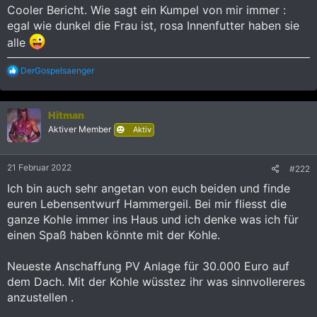
Cooler Bericht. Wie sagt ein Kumpel von mir immer :
egal wie dunkel die Frau ist, rosa Innenfutter haben sie
alle
R
DerGospelsaenger
e
a
k
Hitman
t
i
Aktiver Member
Aktiv
o
n
e
21 Februar 2022
#222
n
:
Ich bin auch sehr angetan von euch beiden und finde
euren Lebensentwurf Hammergeil. Bei mir fliesst die
ganze Kohle immer ins Haus und ich denke was ich für
einen Spaß haben könnte mit der Kohle.
Neueste Anschaffung PV Anlage für 30.000 Euro auf
dem Dach. Mit der Kohle wüsstez ihr was sinnvollereres
anzustellen .