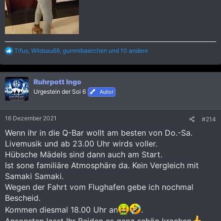
R
Tifus
,
Wildsau69
,
gummibaerchen
und 10 andere
e
a
k
Ruhrpott Ingo
t
i
Urgestein der Soi 6
Autor
o
n
e
16 Dezember 2021
#214
n
:
Wenn ihr in die Q-Bar wollt am besten von Do.-Sa.
Livemusik und ab 23.00 Uhr wirds voller.
Hübsche Mädels sind dann auch am Start.
Ist sone familiäre Atmosphäre da. Kein Vergleich mit
Samaki Samaki.
Wegen der Fahrt vom Flughafen gebe ich nochmal
Bescheid.
Kommen diesmal 18.00 Uhr an
.