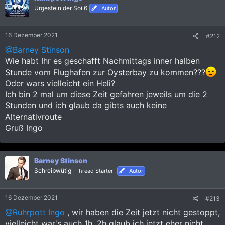
i
Urgestein der Soi 6
Autor
o
n
e
16 Dezember 2021
#212
n
:
@Barney Stinson
Wie habt Ihr es geschafft Nachmittags inner halben
Stunde vom Flughafen zur Oysterbay zu kommen???
Oder wars vielleicht ein Heli?
Ich bin 2 mal um diese Zeit gefahren jeweils um die 2
Stunden und ich glaub da gibts auch keine
Alternativroute
Gruß Ingo
Barney Stinson
Schreibwütig
Thread Starter
Autor
16 Dezember 2021
#213
@Ruhrpott Ingo
, wir haben die Zeit jetzt nicht gestoppt,
vielleicht war's auch 1h. 2h glaub ich jetzt eher nicht,