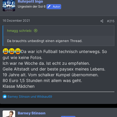
Ruhrpott Ingo
e
Urgestein der Soi 6
Autor
n
:
16 Dezember 2021
#215
hmagg schrieb:
Da brauchts unbedingt einen eigenen Thread.
Da war ich Fußball technisch unterwegs. So
gut wie keine Fotos.
Ich war ne Woche da. Ist echt zu empfehlen.
Geile Altstadt und der beste paysex meines Lebens.
19 Jahre alt. Vom schalker Kumpel übernommen.
80 Euro 1,5 Stunden mit allem was geht.
Klasse Mädchen
R
Barney Stinson
und
Wildsau69
e
a
k
Barney Stinson
t