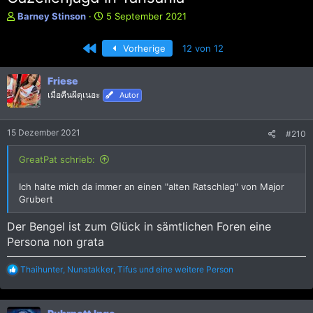
E
E
Barney Stinson
5 September 2021
r
r
s
s
Erste
Vorherige
12 von 12
t
t
e
e
l
l
Friese
l
l
เมื่อคืนผีดุเนอะ
Autor
e
t
r
a
m
15 Dezember 2021
#210
GreatPat schrieb:
Ich halte mich da immer an einen "alten Ratschlag" von Major
Grubert
Der Bengel ist zum Glück in sämtlichen Foren eine
Persona non grata
R
Thaihunter
,
Nunatakker
,
Tifus
und eine weitere Person
e
a
k