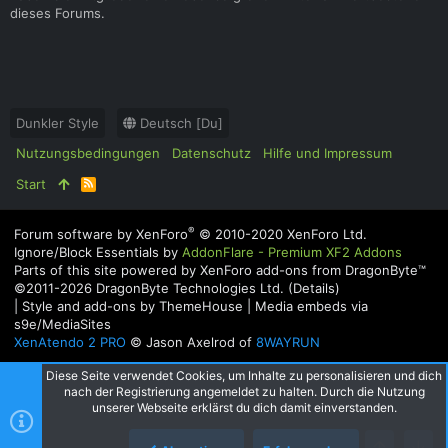
dieses Forums.
Dunkler Style
Deutsch [Du]
Nutzungsbedingungen
Datenschutz
Hilfe und Impressum
Start
R
S
S
®
Forum software by XenForo
© 2010-2020 XenForo Ltd.
Ignore/Block Essentials by
AddonFlare - Premium XF2 Addons
Parts of this site powered by
XenForo add-ons from DragonByte™
©2011-2026
DragonByte Technologies Ltd.
(
Details
)
|
Style and add-ons by ThemeHouse
|
Media embeds via
s9e/MediaSites
XenAtendo 2 PRO
© Jason Axelrod of
8WAYRUN
Diese Seite verwendet Cookies, um Inhalte zu personalisieren und dich
nach der Registrierung angemeldet zu halten. Durch die Nutzung
unserer Webseite erklärst du dich damit einverstanden.