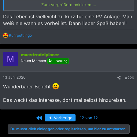
anzustellen .
Zum Vergrößern anklicken....
Ich danke euch beiden für eurer tollen berichte. Bin ein großer
Das Leben ist vielleicht zu kurz für eine PV Anlage. Man
Fan !
weiß nie wann es vorbei ist. Dann lieber Spaß haben!!
R
Ruhrpott Ingo
e
a
k
maestrodelplacer
t
M
i
Neuer Member
Neuling
o
n
e
13 Juni 2026
#226
n
:
Wunderbarer Bericht
Das weckt das Interesse, dort mal selbst hinzureisen.
Erste
Vorherige
12 von 12
Du musst dich einloggen oder registrieren, um hier zu antworten.