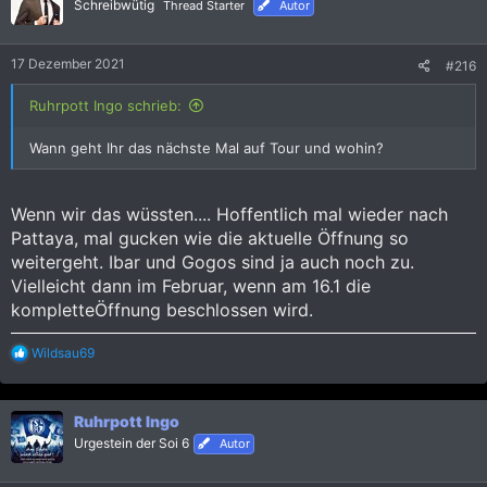
i
Schreibwütig
Thread Starter
Autor
o
n
e
17 Dezember 2021
#216
n
:
Ruhrpott Ingo schrieb:
Wann geht Ihr das nächste Mal auf Tour und wohin?
Wenn wir das wüssten.... Hoffentlich mal wieder nach
Pattaya, mal gucken wie die aktuelle Öffnung so
weitergeht. Ibar und Gogos sind ja auch noch zu.
Vielleicht dann im Februar, wenn am 16.1 die
kompletteÖffnung beschlossen wird.
R
Wildsau69
e
a
k
Ruhrpott Ingo
t
i
Urgestein der Soi 6
Autor
o
n