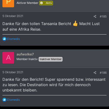
P
i
Aktiver Member
Aktiv
o
n
e
5 Oktober 2021
#185
n
:
Danke für den tollen Tansania Bericht
Macht Lust
auf eine Afrika Reise.
R
Diomedis
e
a
k
aufwolke7
t
A
i
Member Inaktiv
Inaktiver Member
o
n
e
5 Oktober 2021
#186
n
:
Danke für den Bericht! Super spannend bzw. interessant
zu lesen. Die Destination wird für mich dennoch
unbekannt bleiben.
R
Diomedis
e
a