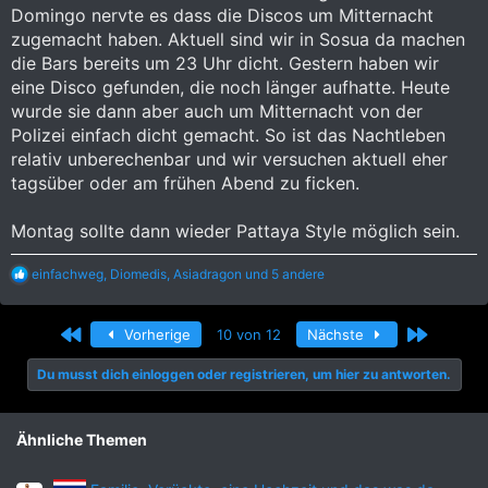
Domingo nervte es dass die Discos um Mitternacht
zugemacht haben. Aktuell sind wir in Sosua da machen
die Bars bereits um 23 Uhr dicht. Gestern haben wir
eine Disco gefunden, die noch länger aufhatte. Heute
wurde sie dann aber auch um Mitternacht von der
Polizei einfach dicht gemacht. So ist das Nachtleben
relativ unberechenbar und wir versuchen aktuell eher
tagsüber oder am frühen Abend zu ficken.
Montag sollte dann wieder Pattaya Style möglich sein.
R
einfachweg
,
Diomedis
,
Asiadragon
und 5 andere
e
a
k
Erste
Letzte
Vorherige
10 von 12
Nächste
t
i
Du musst dich einloggen oder registrieren, um hier zu antworten.
o
n
e
n
Ähnliche Themen
: