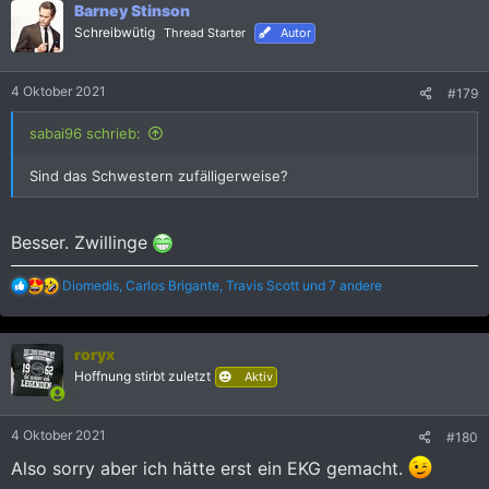
Barney Stinson
t
i
Schreibwütig
Thread Starter
Autor
o
n
e
4 Oktober 2021
#179
n
:
sabai96 schrieb:
Sind das Schwestern zufälligerweise?
Besser. Zwillinge
R
Diomedis
,
Carlos Brigante
,
Travis Scott
und 7 andere
e
a
k
roryx
t
i
Hoffnung stirbt zuletzt
Aktiv
o
n
e
4 Oktober 2021
#180
n
:
Also sorry aber ich hätte erst ein EKG gemacht.