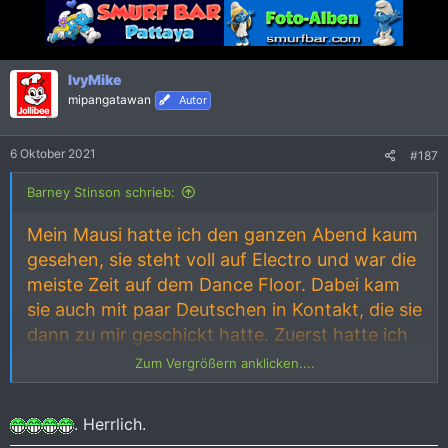
k
t
i
o
n
IvyMike
e
mipangatawan
Autor
n
:
6 Oktober 2021
#187
Barney Stinson schrieb:
Mein Mausi hatte ich den ganzen Abend kaum
gesehen, sie steht voll auf Electro und war die
meiste Zeit auf dem Dance Floor. Dabei kam
sie auch mit paar Deutschen in Kontakt, die sie
dann zu mir geschickt hatte. Zuerst hatte ich
gehofft, sie würde für uns einen 3er klar
Zum Vergrößern anklicken....
machen, die deutschen Mädels waren nämlich
gar nicht so schlecht, aber da wurde leider nix
. Herrlich.
draus, ausser in meinen feuchten Träumen.