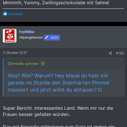
Mmmmh, Yummy, Zwillingsschokolade mit Sahne!
R
Diomedis
e
a
k
IvyMike
t
i
mipangatawan
Autor
o
n
e
5 Oktober 2021
#183
n
:
Diomedis schrieb:
Was? Wie? Warum? Hey Mausi du hast mit
gerade ne Stunde den Steinharten Pimmel
massiert und jetzt willst du abhauen? D
Super Bericht. Interessantes Land. Wenn mir nur die
Frauen besser gefallen würden..
Das mit Freundin mitbringen zum Date ist immer ein