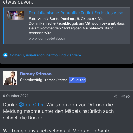
etwas davon.
Dominikanische Republik kündigt Ende des Ausnahmezustands COVID an - DomRep Total
Foto: Archiv Santo Domingo, 6. Oktober - Die
Dominikanische Republik gab am Mittwoch bekannt, dass
sie am kommenden Montag den Ausnahmezustand
beenden wird
www.domreptotal.com
R
Diomedis
,
Asiadragon
,
neitmoj
und 2 andere
e
a
k
Barney Stinson
t
i
Schreibwütig
Thread Starter
Autor
o
n
e
9 Oktober 2021
#190
n
:
Danke
@Lou Cifer
. Wir sind noch vor Ort und die
Meldung machte unter den Mädels natürlich auch
schnell die Runde.
Wir freuen uns auch schon auf Montag. In Santo