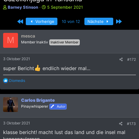
E
E
Barney Stinson
5 September 2021
r
r
s
s
Erste
Letzte
Vorherige
10 von 12
Nächste
t
t
e
e
l
l
mesca
M
l
l
Member Inaktiv
Inaktiver Member
e
t
r
a
m
3 Oktober 2021
#172
super Bericht
endlich wieder mal...
R
Diomedis
e
a
k
Carlos Brigante
t
i
Pinaywhisperer
Autor
o
n
e
3 Oktober 2021
#173
n
:
klasse bericht! macht lust das land und die insel mal
kennenzulernen