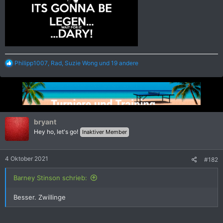
R
Philipp1007
,
Rad
,
Suzie Wong
und 19 andere
e
a
k
t
i
o
n
bryant
e
Hey ho, let's go!
Inaktiver Member
n
:
4 Oktober 2021
#182
Barney Stinson schrieb:
Besser. Zwillinge