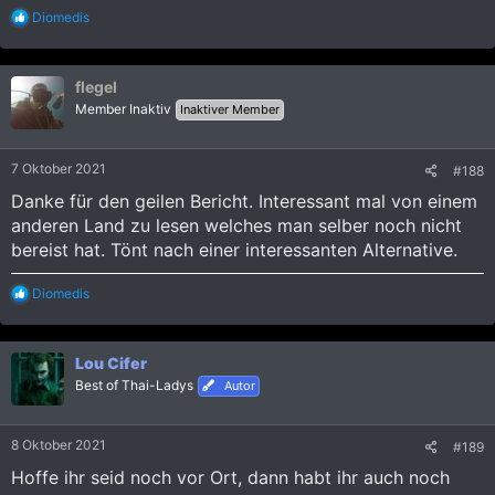
R
Diomedis
e
a
k
flegel
t
i
Member Inaktiv
Inaktiver Member
o
n
e
7 Oktober 2021
#188
n
:
Danke für den geilen Bericht. Interessant mal von einem
anderen Land zu lesen welches man selber noch nicht
bereist hat. Tönt nach einer interessanten Alternative.
R
Diomedis
e
a
k
Lou Cifer
t
i
Best of Thai-Ladys
Autor
o
n
e
8 Oktober 2021
#189
n
:
Hoffe ihr seid noch vor Ort, dann habt ihr auch noch