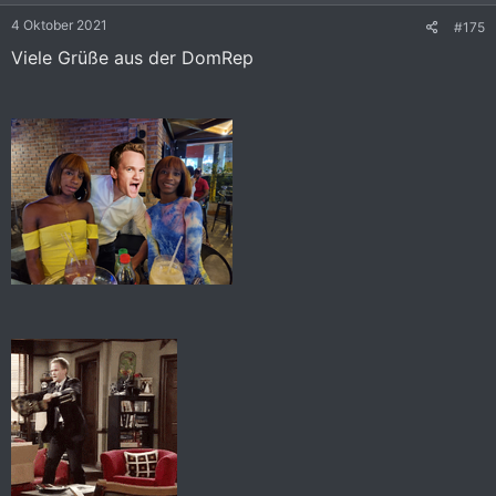
e
4 Oktober 2021
#175
n
:
Viele Grüße aus der DomRep