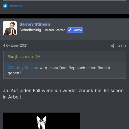
R
Diomedis
e
a
k
Barney Stinson
t
i
Schreibwütig
Thread Starter
Autor
o
n
e
4 Oktober 2021
#181
n
:
Pauljb schrieb:
@Barney Stinson
wird es zu Dom Rep auch einen Bericht
geben?
Ja. Auf jeden Fall wenn ich wieder zurück bin. Ist schon
in Arbeit.