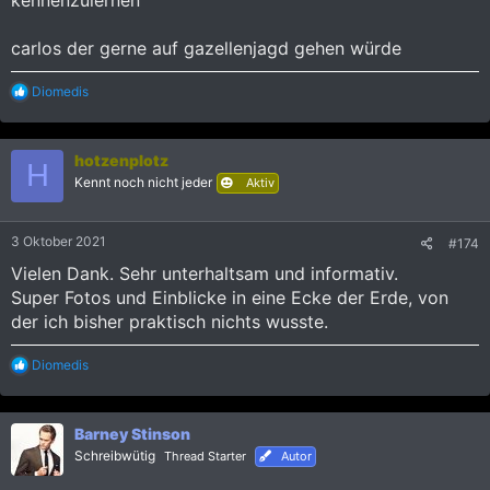
carlos der gerne auf gazellenjagd gehen würde
R
Diomedis
e
a
k
hotzenplotz
t
H
i
Kennt noch nicht jeder
Aktiv
o
n
e
3 Oktober 2021
#174
n
:
Vielen Dank. Sehr unterhaltsam und informativ.
Super Fotos und Einblicke in eine Ecke der Erde, von
der ich bisher praktisch nichts wusste.
R
Diomedis
e
a
k
Barney Stinson
t
i
Schreibwütig
Thread Starter
Autor
o
n