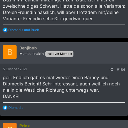
zweischneidiges Schwert. Hatte da schon alle Varianten:
Dreier/Freundin hässlich, will aber trotzdem mit/deine
Variante: Freundin schießt irgendwie quer.
R
Diomedis
und
Buck
e
a
k
Benjibob
t
B
i
Member Inaktiv
Inaktiver Member
o
n
e
5 Oktober 2021
#184
n
:
geil. Endlich gab es mal wieder einen Barney und
Diomedis Bericht! Sehr interessant, auch weil ich noch
nie in die Westliche Richtung unterwegs war.
DANKE!
R
Diomedis
e
a
k
Prinz
t