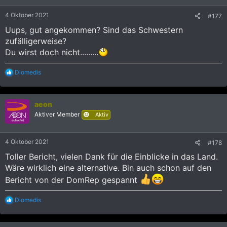
4 Oktober 2021
#177
Uups, gut angekommen? Sind das Schwestern
zufälligerweise?
Du wirst doch nicht.........
R
Diomedis
e
a
k
aeon
t
i
Aktiver Member
Aktiv
o
n
e
4 Oktober 2021
#178
n
:
Toller Bericht, vielen Dank für die Einblicke in das Land.
Wäre wirklich eine alternative. Bin auch schon auf den
Bericht von der DomRep gespannt
R
Diomedis
e
a
k