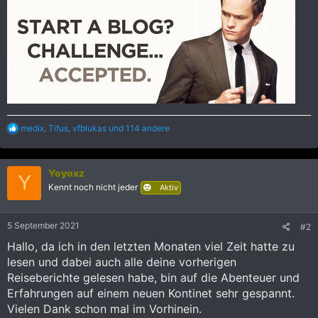
R
medix
,
Tifus
,
vfblukas
und 114 andere
e
a
k
Yoyoxz
t
Y
i
Kennt noch nicht jeder
Aktiv
o
n
e
5 September 2021
#2
n
:
Hallo, da ich in den letzten Monaten viel Zeit hatte zu
lesen und dabei auch alle deine vorherigen
Reiseberichte gelesen habe, bin auf die Abenteuer und
Erfahrungen auf einem neuen Kontinet sehr gespannt.
Vielen Dank schon mal im Vorhinein.