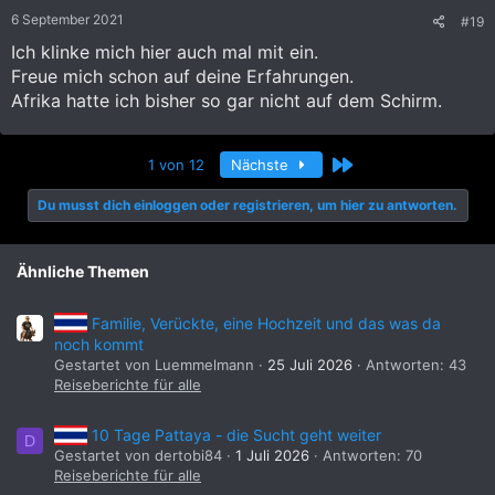
Den Bericht wollten
@Diomedis
und ich
6 September 2021
#19
eigentlich gemeinsam schreiben. Der Faulpelz
Ich klinke mich hier auch mal mit ein.
hatte dann aber doch keine Lust, umso
Freue mich schon auf deine Erfahrungen.
besser. Wird der Bericht endlich mal wieder
Afrika hatte ich bisher so gar nicht auf dem Schirm.
legen----wait for it----dary.
Letzte
1 von 12
Nächste
Anhang anzeigen 1715279
Du musst dich einloggen oder registrieren, um hier zu antworten.
Ähnliche Themen
Vielleicht teilt
@Diomedis
wenigstens noch
seine Eindrücke und Fazit mit.
Familie, Verückte, eine Hochzeit und das was da
noch kommt
Gestartet von Luemmelmann
25 Juli 2026
Antworten: 43
Reiseberichte für alle
Afrika ist natürlich hier im Forum nicht ganz so
10 Tage Pattaya - die Sucht geht weiter
D
stark vertreten. Ich hoffe dennoch, dass es
Gestartet von dertobi84
1 Juli 2026
Antworten: 70
auf genügend Interesse stößt. Und wer weiß,
Reiseberichte für alle