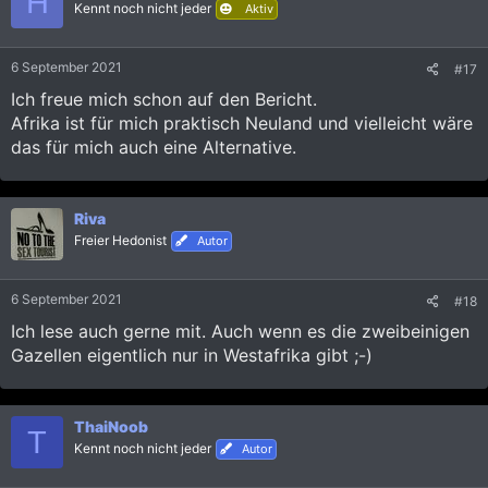
H
sprechen, so gabs bei der Kommunikation
Kennt noch nicht jeder
Aktiv
eigentlich nie Probleme. Neben den
Tindermatches wollten wir dann auch die
6 September 2021
#17
Discos vor Ort unsicher machen und einfach
Ich freue mich schon auf den Bericht.
live schauen, was es gibt. Für Sansibar hatten
Afrika ist für mich praktisch Neuland und vielleicht wäre
wir dann wieder meine SLT vom Januar und
das für mich auch eine Alternative.
ihre Freundin akquiriert. Das war auch gut,
denn im Januar hatte ich schon gemerkt, dass
Riva
es auf Sansibar alles ein bisschen kleiner ist
Freier Hedonist
Autor
und man jagen vor Ort praktisch komplett
vergessen kann und auf Tinder die Auswahl
6 September 2021
#18
auch eher begrenzt ist. Es kann natürlich mal
Ich lese auch gerne mit. Auch wenn es die zweibeinigen
klappen, aber den Großteil der Zeit hätte man
Gazellen eigentlich nur in Westafrika gibt ;-)
dann eher alleine gepennt. Das wollten wir auf
jeden Fall vermeiden.
ThaiNoob
T
Kennt noch nicht jeder
Autor