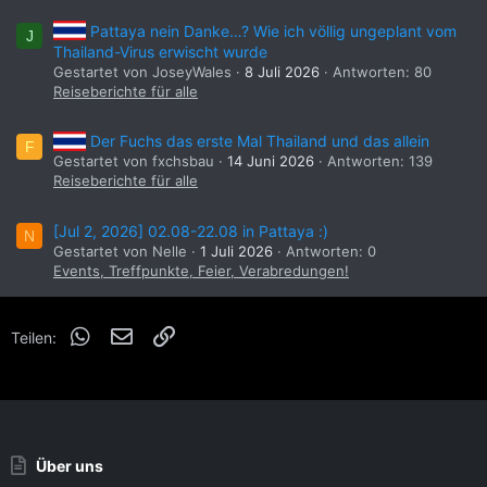
falls Thailand noch länger dicht bleibt, ist es
Pattaya nein Danke…? Wie ich völlig ungeplant vom
vielleicht für den ein oder anderen eine
J
Thailand-Virus erwischt wurde
willkommene Alternative. Deshalb versuche
Gestartet von JoseyWales
8 Juli 2026
Antworten: 80
ich so viel wie möglich zu beschreiben und
Reiseberichte für alle
Hintergrundinfos zu geben. Falls Ihr Fragen
Der Fuchs das erste Mal Thailand und das allein
oder Kommentare habt, immer her damit!
F
Gestartet von fxchsbau
14 Juni 2026
Antworten: 139
Reiseberichte für alle
[Jul 2, 2026] 02.08-22.08 in Pattaya :)
N
Gestartet von Nelle
1 Juli 2026
Antworten: 0
Anhang anzeigen 1715280
Events, Treffpunkte, Feier, Verabredungen!
WhatsApp
E-Mail
Link
Teilen:
Anhang anzeigen 1715281
Über uns