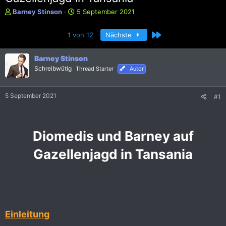
E
E
Barney Stinson
5 September 2021
r
r
s
s
Letzte
1 von 12
Nächste
t
t
e
e
l
l
Barney Stinson
l
l
Schreibwütig
Thread Starter
Autor
e
t
r
a
m
5 September 2021
#1
Diomedis und Barney auf
Gazellenjagd in Tansania
Einleitung