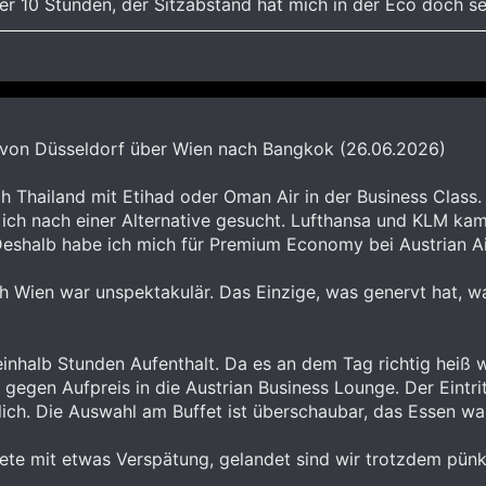
er 10 Stunden, der Sitzabstand hat mich in der Eco doch s
es von Düsseldorf über Wien nach Bangkok (26.06.2026)
h Thailand mit Etihad oder Oman Air in der Business Class
 ich nach einer Alternative gesucht. Lufthansa und KLM kam
Deshalb habe ich mich für Premium Economy bei Austrian Ai
 Wien war unspektakulär. Das Einzige, was genervt hat, war
einhalb Stunden Aufenthalt. Da es an dem Tag richtig heiß
gen Aufpreis in die Austrian Business Lounge. Der Eintritt
ch. Die Auswahl am Buffet ist überschaubar, das Essen war 
ete mit etwas Verspätung, gelandet sind wir trotzdem pünkt