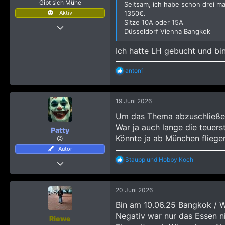
Gibt sich Mühe
Seltsam, ich habe schon drei ma
Aktiv
1350€.
Sitze 10A oder 15A
24 Oktober 2022
Düsseldorf Vienna Bangkok
295
769
Ich hatte LH gebucht und bi
873
R
anton1
e
a
k
19 Juni 2026
t
i
Um das Thema abzuschließen, 
o
War ja auch lange die teuers
n
Patty
e
Könnte ja ab München fliegen
😜
n
Autor
:
R
Staupp
und
Hobby Koch
22 Dezember 2011
e
11.786
a
k
28.335
20 Juni 2026
t
5.568
i
Bin am 10.06.25 Bangkok / 
o
Austria
Negativ war nur das Essen n
n
Riewe
e