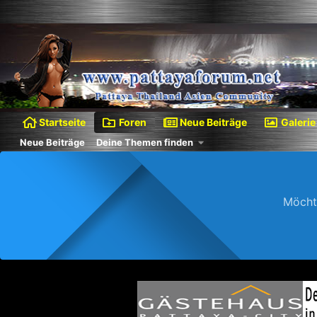
Startseite
Foren
Neue Beiträge
Galerie
Neue Beiträge
Deine Themen finden
Möcht