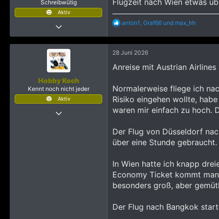
Flugzeit nach Wien etwas üb
Schreibwütig
n
Aktiv
:
R
anton1
,
Graf66
und
max_hh
22 April 2009
e
979
a
k
2.989
28 Juni 2026
t
1.343
i
Anreise mit Austrian Airlin
o
n
Hobby Koch
e
Normalerweise fliege ich nac
Kennt noch nicht jeder
n
Risiko eingehen wollte, habe
Aktiv
:
waren mir einfach zu hoch. 
16 November 2024
49
Der Flug von Düsseldorf nach
176
über eine Stunde gebraucht.
393
In Wien hatte ich knapp drei
Economy Ticket kommt man ge
besonders groß, aber gemütli
Der Flug nach Bangkok start