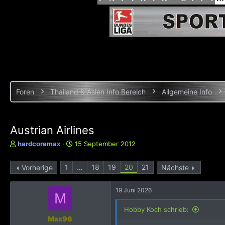
Foren
Thailand & Asien Info Bereich
Allgemeine Info
Austrian Airlines
E
E
hardcoremax
15 September 2012
r
r
s
s
1
…
18
19
20
21
Vorherige
Nächste
t
t
e
e
l
l
19 Juni 2026
M
l
l
e
t
Hobby Koch schrieb:
r
a
Max96
m