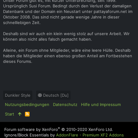
Unser Forum gibt es, mit kurzer Unterbrechung, seit 1999.
Ursprünglich Susi Forum. Bedingt durch den Verlust der damaligen
Datenbank und der Domain ein Neustart unter pattayaforum.net im
Oktober 2008. Das sind nicht gerade wenige Jahre in dieser
schnelllebigen Zeit.
Deshalb sind wir auch ein klein wenig stolz auf unsere Arbeit. Wir
können also nicht alles falsch gemacht haben.
Alleine, ein Forum ohne Mitglieder, wäre eine leere Hülle. Deshalb
haben die Mitglieder einen ebenso großen Anteil am Fortbestehen
dieses Forums.
Dunkler Style
Deutsch [Du]
Nutzungsbedingungen
Datenschutz
Hilfe und Impressum
Start
R
S
S
®
Forum software by XenForo
© 2010-2020 XenForo Ltd.
Ignore/Block Essentials by
AddonFlare - Premium XF2 Addons