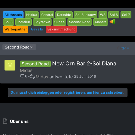
All threads
Naklua
Central
Darkside
Soi Buakaow
WS
Soi 6
Soi 7
Soi 8
Jomtien
Boyztown
Sunee
Second Road
Andere
Werbepartner
Gay / Bi
Bekanntmachung
Second Road
Filter
New Orn Bar 2-Soi Diana
M
Second Road
Midas
6
Midas
25 Juni 2016
Du musst dich einloggen oder registrieren, um hier zu schreiben.
Über uns