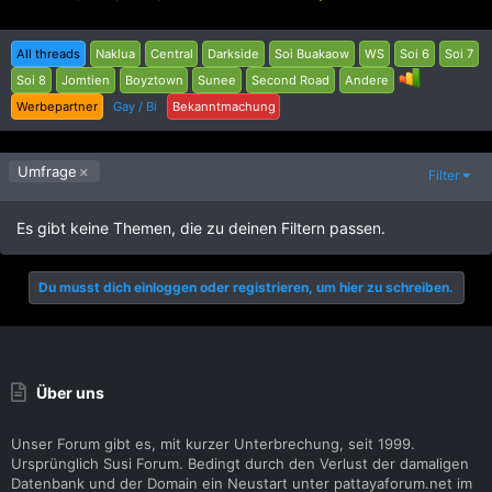
All threads
Naklua
Central
Darkside
Soi Buakaow
WS
Soi 6
Soi 7
Soi 8
Jomtien
Boyztown
Sunee
Second Road
Andere
Werbepartner
Gay / Bi
Bekanntmachung
Umfrage
Filter
Es gibt keine Themen, die zu deinen Filtern passen.
Du musst dich einloggen oder registrieren, um hier zu schreiben.
Über uns
Unser Forum gibt es, mit kurzer Unterbrechung, seit 1999.
Ursprünglich Susi Forum. Bedingt durch den Verlust der damaligen
Datenbank und der Domain ein Neustart unter pattayaforum.net im