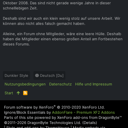
Oktober 2008. Das sind nicht gerade wenige Jahre in dieser
schnelllebigen Zeit.
Deshalb sind wir auch ein klein wenig stolz auf unsere Arbeit. Wir
können also nicht alles falsch gemacht haben.
Alleine, ein Forum ohne Mitglieder, wäre eine leere Hülle. Deshalb
haben die Mitglieder einen ebenso großen Anteil am Fortbestehen
dieses Forums.
Dunkler Style
Deutsch [Du]
Nutzungsbedingungen
Datenschutz
Hilfe und Impressum
Start
R
S
S
®
Forum software by XenForo
© 2010-2020 XenForo Ltd.
Ignore/Block Essentials by
AddonFlare - Premium XF2 Addons
Parts of this site powered by
XenForo add-ons from DragonByte™
©2011-2026
DragonByte Technologies Ltd.
(
Details
)
|
Style and add-ons by ThemeHouse
|
Media embeds via