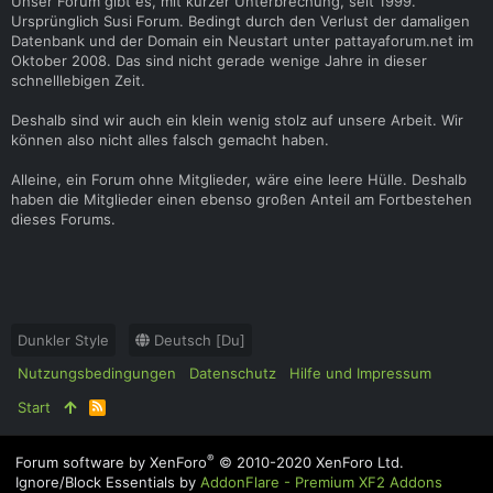
Unser Forum gibt es, mit kurzer Unterbrechung, seit 1999.
Ursprünglich Susi Forum. Bedingt durch den Verlust der damaligen
Datenbank und der Domain ein Neustart unter pattayaforum.net im
Oktober 2008. Das sind nicht gerade wenige Jahre in dieser
schnelllebigen Zeit.
Deshalb sind wir auch ein klein wenig stolz auf unsere Arbeit. Wir
können also nicht alles falsch gemacht haben.
Alleine, ein Forum ohne Mitglieder, wäre eine leere Hülle. Deshalb
haben die Mitglieder einen ebenso großen Anteil am Fortbestehen
dieses Forums.
Dunkler Style
Deutsch [Du]
Nutzungsbedingungen
Datenschutz
Hilfe und Impressum
Start
R
S
S
®
Forum software by XenForo
© 2010-2020 XenForo Ltd.
Ignore/Block Essentials by
AddonFlare - Premium XF2 Addons