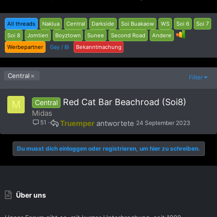
All threads
Naklua
Central
Darkside
Soi Buakaow
WS
Soi 6
Soi 7
Soi 8
Jomtien
Boyztown
Sunee
Second Road
Andere
Werbepartner
Gay / Bi
Bekanntmachung
Central
Filter
Red Cat Bar Beachroad (Soi8)
M
Central
Midas
51
Truemper
24 September 2023
Du musst dich einloggen oder registrieren, um hier zu schreiben.
Über uns