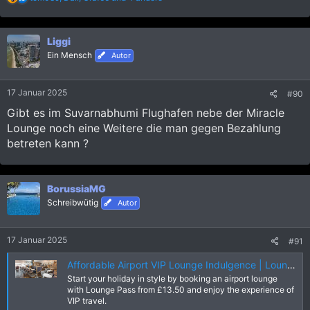
e
Anhang anzeigen 2017472
a
k
Eis kommt ist mal gut mal nicht gut.
Liggi
t
Während das Langnese Eis immer gleich schmeckt.
i
Ein Mensch
Autor
Anhang anzeigen 2017479
o
n
die Bolo unbedingt essen.
e
17 Januar 2025
#90
n
Schmeckt besser als die 170 THB Bolo im Treetown oder das
:
210 THB Bolo im Central.
Gibt es im Suvarnabhumi Flughafen nebe der Miracle
Anhang anzeigen 2017493
Lounge noch eine Weitere die man gegen Bezahlung
betreten kann ?
Fazit: Airfrance KLM Korean Air Lounge ist die Beste Lounge.
Es sind weniger Leute. Und von den Leuten her sind es keine
Inder in der TK/Coral die nerven.
BorussiaMG
Wenn ihr keinen Klo in der Duschkabine für das große
Schreibwütig
Autor
Geschäft benötigt, könnt ihr in der Airfrance auch Duschen.
Wenn ihr ein Klo benötigt, dann musst ihr zur Coral Lounge
.
17 Januar 2025
#91
Affordable Airport VIP Lounge Indulgence | Lounge Pass.
Start your holiday in style by booking an airport lounge
with Lounge Pass from £13.50 and enjoy the experience of
VIP travel.