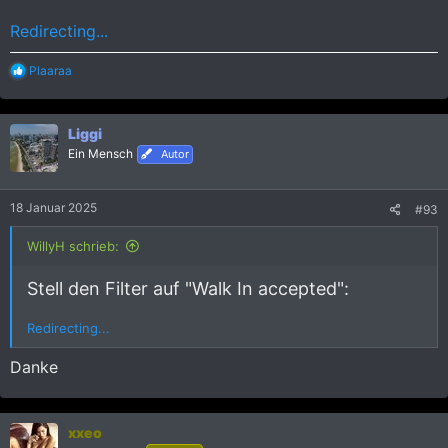
Redirecting...
R
Plaaraa
e
a
k
Liggi
t
i
Ein Mensch
Autor
o
n
e
18 Januar 2025
#93
n
:
WillyH schrieb:
Stell den Filter auf "Walk In accepted":
Redirecting...
Danke
xxeo