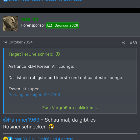
e
a
k
max_hh
t
i
Forensponsor
Sponsor 2026
o
n
e
14 Oktober 2024
#89
n
:
TargetTierOne schrieb:
Airfrance KLM Korean Air Lounge:
Das ist die ruhigste und leerste und entspanteste Lounge.
Essen ist super.
Anhang anzeigen 2017468
Anhang anzeigen 2017469
Zum Vergrößern anklicken....
Anhang anzeigen 2017470
@Hammer1963
- Schau mal, da gibt es
Rosinenschnecken
Anhang anzeigen 2017471
R
tom089
,
Dali
,
Graf66
und 4 andere
Der Käse ist auch top