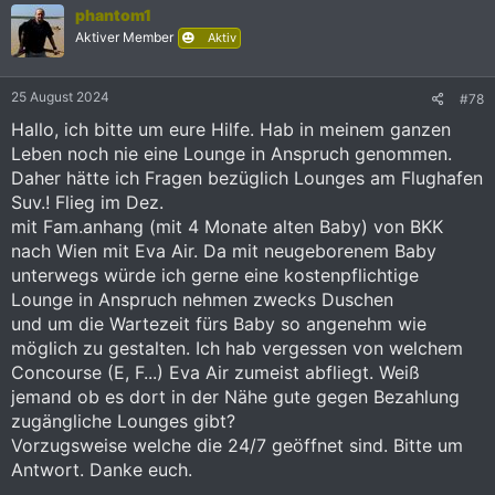
phantom1
t
i
Aktiver Member
Aktiv
o
n
e
25 August 2024
#78
n
:
Hallo, ich bitte um eure Hilfe. Hab in meinem ganzen
Leben noch nie eine Lounge in Anspruch genommen.
Daher hätte ich Fragen bezüglich Lounges am Flughafen
Suv.! Flieg im Dez.
mit Fam.anhang (mit 4 Monate alten Baby) von BKK
nach Wien mit Eva Air. Da mit neugeborenem Baby
unterwegs würde ich gerne eine kostenpflichtige
Lounge in Anspruch nehmen zwecks Duschen
und um die Wartezeit fürs Baby so angenehm wie
möglich zu gestalten. Ich hab vergessen von welchem
Concourse (E, F...) Eva Air zumeist abfliegt. Weiß
jemand ob es dort in der Nähe gute gegen Bezahlung
zugängliche Lounges gibt?
Vorzugsweise welche die 24/7 geöffnet sind. Bitte um
Antwort. Danke euch.