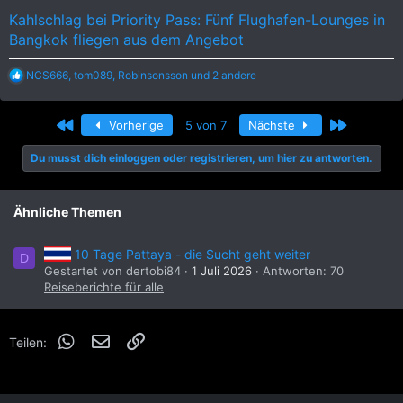
Kahlschlag bei Priority Pass: Fünf Flughafen-Lounges in
Bangkok fliegen aus dem Angebot
R
NCS666
,
tom089
,
Robinsonsson
und 2 andere
e
a
k
Erste
Letzte
Vorherige
5 von 7
Nächste
t
i
Du musst dich einloggen oder registrieren, um hier zu antworten.
o
n
e
n
Ähnliche Themen
:
10 Tage Pattaya - die Sucht geht weiter
D
Gestartet von dertobi84
1 Juli 2026
Antworten: 70
Reiseberichte für alle
WhatsApp
E-Mail
Link
Teilen: