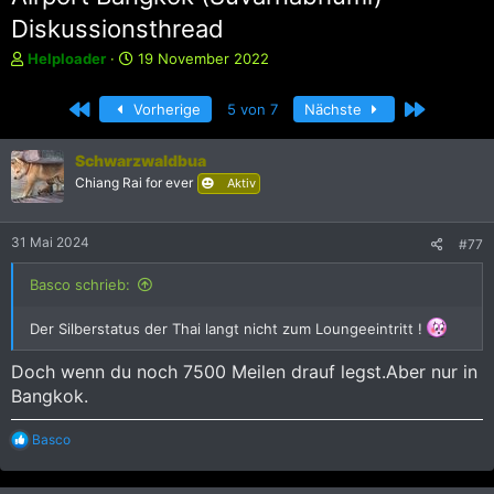
Diskussionsthread
E
E
Helploader
19 November 2022
r
r
s
s
Erste
Letzte
Vorherige
5 von 7
Nächste
t
t
e
e
l
l
Schwarzwaldbua
l
l
Chiang Rai for ever
Aktiv
e
t
r
a
m
31 Mai 2024
#77
Basco schrieb:
Der Silberstatus der Thai langt nicht zum Loungeeintritt !
Doch wenn du noch 7500 Meilen drauf legst.Aber nur in
Bangkok.
R
Basco
e
a
k