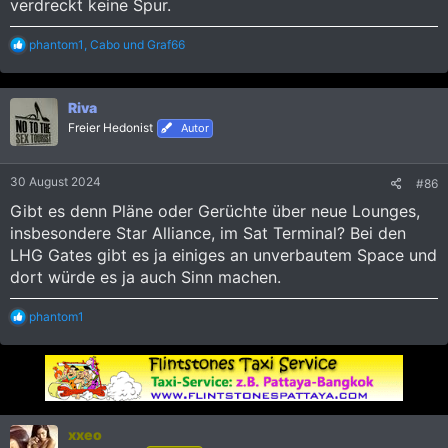
verdreckt keine Spur.
R
phantom1
,
Cabo
und
Graf66
e
a
k
Riva
t
i
Freier Hedonist
Autor
o
n
e
30 August 2024
#86
n
:
Gibt es denn Pläne oder Gerüchte über neue Lounges,
insbesondere Star Alliance, im Sat Terminal? Bei den
LHG Gates gibt es ja einiges an unverbautem Space und
dort würde es ja auch Sinn machen.
R
phantom1
e
a
k
t
i
o
n
xxeo
e