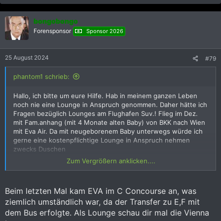
bongobongo
Forensponsor
Sponsor 2026
25 August 2024
#79
phantom1 schrieb:
Hallo, ich bitte um eure Hilfe. Hab in meinem ganzen Leben
noch nie eine Lounge in Anspruch genommen. Daher hätte ich
Fragen bezüglich Lounges am Flughafen Suv.! Flieg im Dez.
mit Fam.anhang (mit 4 Monate alten Baby) von BKK nach Wien
mit Eva Air. Da mit neugeborenem Baby unterwegs würde ich
gerne eine kostenpflichtige Lounge in Anspruch nehmen
zwecks Duschen
und um die Wartezeit fürs Baby so angenehm wie möglich zu
Zum Vergrößern anklicken....
gestalten. Ich hab vergessen von welchem Concourse (E, F...)
Eva Air zumeist abfliegt. Weiß jemand ob es dort in der Nähe
gute gegen Bezahlung zugängliche Lounges gibt?
Beim letzten Mal kam EVA im C Concourse an, was
Vorzugsweise welche die 24/7 geöffnet sind. Bitte um
ziemlich umständlich war, da der Transfer zu E,F mit
Antwort. Danke euch.
dem Bus erfolgte. Als Lounge schau dir mal die Vienna