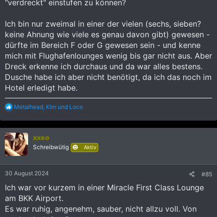
"verdreckt" einstufen zu können?
beeinträchtigte mit deren Betreuer auch in diese Lounges
gehen.
Ich bin nur zweimal in einer der vielen (sechs, sieben?
Air France hat 5 Duschen und Turkish Airlines hat 1 Dusche mit
Wartelisten-System.
keine Ahnung wie viele es genau davon gibt) gewesen -
dürfte im Bereich F oder G gewesen sein - und kenne
mich mit Flughafenlounges wenig bis gar nicht aus. Aber
Dreck erkenne ich durchaus und da war alles bestens.
Dusche habe ich aber nicht benötigt, da ich das noch im
Hotel erledigt habe.
R
Metalhead
,
KIm
und
Loco
e
a
k
xxeo
t
i
Schreibwütig
Aktiv
o
n
e
30 August 2024
#85
n
:
Ich war vor kurzem in einer Miracle First Class Lounge
am BKK Airport.
Es war ruhig, angenehm, sauber, nicht allzu voll. Von