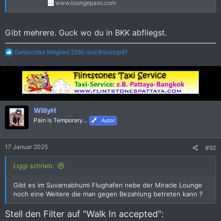
www.loungepass.com
Gibt mehrere. Guck wo du in BKK abfliegst.
R
Gelöschtes Mitglied 2260
und
Bricktop81
e
a
k
t
i
o
n
WillyH
e
Pain is Temporary...
Autor
n
:
17 Januar 2025
#92
Liggi schrieb:
Gibt es im Suvarnabhumi Flughafen nebe der Miracle Lounge
noch eine Weitere die man gegen Bezahlung betreten kann ?
Stell den Filter auf "Walk In accepted":