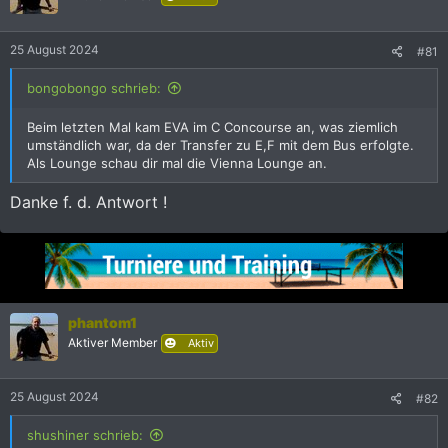
o
n
e
25 August 2024
#81
n
:
bongobongo schrieb:
Beim letzten Mal kam EVA im C Concourse an, was ziemlich
umständlich war, da der Transfer zu E,F mit dem Bus erfolgte.
Als Lounge schau dir mal die Vienna Lounge an.
Danke f. d. Antwort !
phantom1
Aktiver Member
Aktiv
25 August 2024
#82
shushiner schrieb: