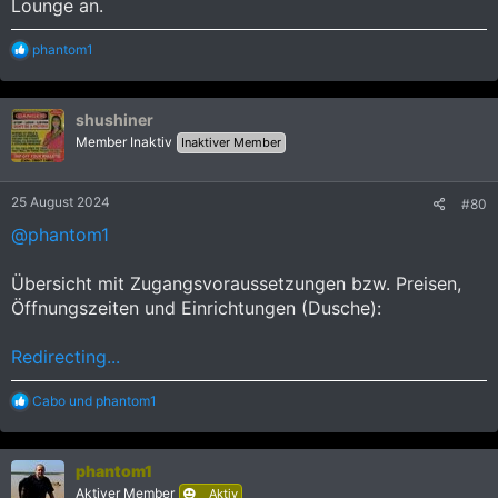
Lounge an.
R
phantom1
e
a
k
shushiner
t
i
Member Inaktiv
Inaktiver Member
o
n
e
25 August 2024
#80
n
:
@phantom1
Übersicht mit Zugangsvoraussetzungen bzw. Preisen,
Öffnungszeiten und Einrichtungen (Dusche):
Redirecting...
R
Cabo
und
phantom1
e
a
k
phantom1
t
i
Aktiver Member
Aktiv