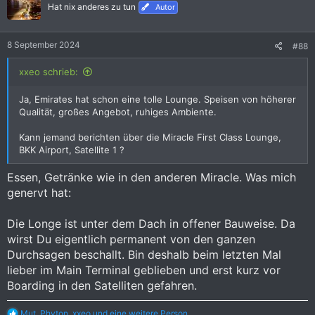
i
Hat nix anderes zu tun
Autor
o
n
e
8 September 2024
#88
n
:
xxeo schrieb:
Ja, Emirates hat schon eine tolle Lounge. Speisen von höherer
Qualität, großes Angebot, ruhiges Ambiente.
Kann jemand berichten über die Miracle First Class Lounge,
BKK Airport, Satellite 1 ?
Essen, Getränke wie in den anderen Miracle. Was mich
genervt hat:
Die Longe ist unter dem Dach in offener Bauweise. Da
wirst Du eigentlich permanent von den ganzen
Durchsagen beschallt. Bin deshalb beim letzten Mal
lieber im Main Terminal geblieben und erst kurz vor
Boarding in den Satelliten gefahren.
R
Mut
,
Phyton
,
xxeo
und eine weitere Person