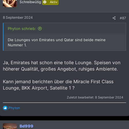
Schreibwütig
Aktiv
n
:
8 September 2024
#87
Phyton schrieb:
Die Lounges von Emirates und Qatar sind beide meine
Nummer 1.
Ja, Emirates hat schon eine tolle Lounge. Speisen von
höherer Qualität, großes Angebot, ruhiges Ambiente.
Kann jemand berichten über die Miracle First Class
Lounge, BKK Airport, Satellite 1 ?
Zuletzt bearbeitet:
8 September 2024
R
Phyton
e
a
k
Bd999
t