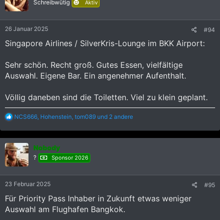
Schreibwütig
Aktiv
26 Januar 2025
#94
Singapore Airlines / SilverKris-Lounge im BKK Airport:
Sehr schön. Recht groß. Gutes Essen, vielfältige
Auswahl. Eigene Bar. Ein angenehmer Aufenthalt.
Völlig daneben sind die Toiletten. Viel zu klein geplant.
R
NCS666
,
Hohenstein
,
tom089
und 2 andere
e
a
k
Nobody
t
i
?
Sponsor 2026
o
n
e
23 Februar 2025
#95
n
:
Für Priority Pass Inhaber in Zukunft etwas weniger
Auswahl am Flughafen Bangkok.