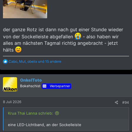
der ganze Rotz ist dann nach gut einer Stunde wieder
von der Sockelleiste abgefallen
- also haben wir
alles am nächsten Tagmal richtig angebracht - jetzt
hälts
R
Cabo
,
Mut
,
obelix
und 15 andere
e
a
k
OnkelToto
t
i
Bokehschist
Werbepartner
o
n
e
8 Juli 2026
#94
n
:
Krua Thai Lanna schrieb:
eine LED-Lichtband, an der Sockelleiste