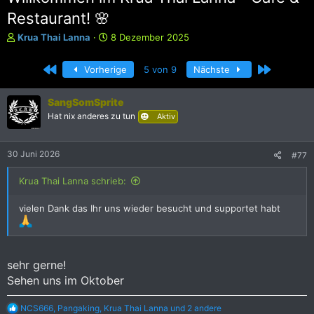
Restaurant! 🌸
E
E
Krua Thai Lanna
8 Dezember 2025
r
r
s
s
Erste
Letzte
Vorherige
5 von 9
Nächste
t
t
e
e
l
l
SangSomSprite
l
l
Hat nix anderes zu tun
Aktiv
e
t
r
a
m
30 Juni 2026
#77
Krua Thai Lanna schrieb:
vielen Dank das Ihr uns wieder besucht und supportet habt
sehr gerne!
Sehen uns im Oktober
R
NCS666
,
Pangaking
,
Krua Thai Lanna
und 2 andere