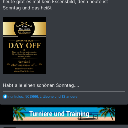
heute gibt es mal kein Essensbild, denn heute ist
Sonntag und das heißt
Habt alle einen schönen Sonntag….
R
nunkulus
,
NCS666
,
Littleone
und 13 andere
e
a
k
t
i
o