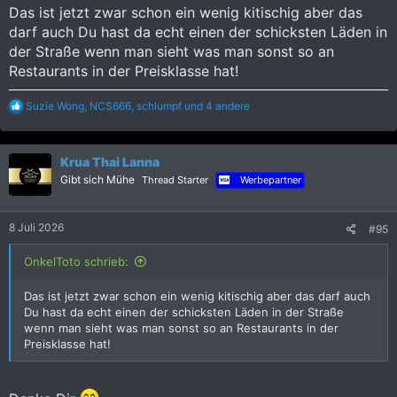
Das ist jetzt zwar schon ein wenig kitischig aber das
darf auch Du hast da echt einen der schicksten Läden in
der Straße wenn man sieht was man sonst so an
Restaurants in der Preisklasse hat!
R
Suzie Wong
,
NCS666
,
schlumpf
und 4 andere
e
a
k
Krua Thai Lanna
t
i
Gibt sich Mühe
Thread Starter
Werbepartner
o
n
e
8 Juli 2026
#95
n
:
OnkelToto schrieb:
Das ist jetzt zwar schon ein wenig kitischig aber das darf auch
Du hast da echt einen der schicksten Läden in der Straße
wenn man sieht was man sonst so an Restaurants in der
Preisklasse hat!