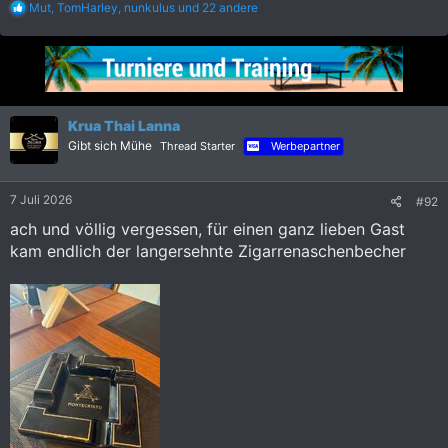
R
Mut
,
TomHarley
,
nunkulus
und 22 andere
e
a
k
t
i
o
n
Krua Thai Lanna
e
Gibt sich Mühe
Thread Starter
Werbepartner
n
:
7 Juli 2026
#92
ach und völlig vergessen, für einen ganz lieben Gast
kam endlich der langersehnte Zigarrenaschenbecher