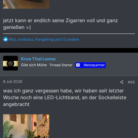
jetzt kann er endlich seine Zigarren voll und ganz
genießen =)
R
Mut
,
nunkulus
,
Pangaking
und 13 andere
e
a
k
Krua Thai Lanna
t
i
Gibt sich Mühe
Thread Starter
Werbepartner
o
n
e
8 Juli 2026
#93
n
:
was ich ganz vergessen habe, wir haben seit letzter
Woche noch eine LED-Lichtband, an der Sockelleiste
angebracht