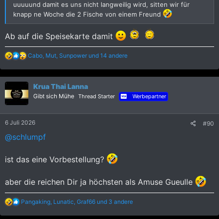
uuuuund damit es uns nicht langweilig wird, sitten wir für
knapp ne Woche die 2 Fische von einem Freund
Ab auf die Speisekarte damit
R
Cabo
,
Mut
,
Sunpower
und 14 andere
e
a
k
Krua Thai Lanna
t
i
Gibt sich Mühe
Thread Starter
Werbepartner
o
n
e
6 Juli 2026
#90
n
:
@schlumpf
ist das eine Vorbestellung?
aber die reichen Dir ja höchsten als Amuse Gueulle
R
Pangaking
,
Lunatic
,
Graf66
und 3 andere
e
a