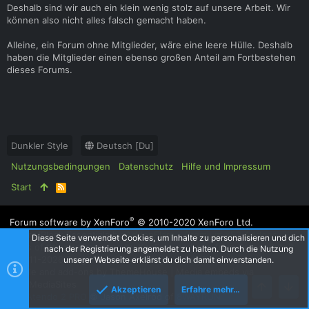
Deshalb sind wir auch ein klein wenig stolz auf unsere Arbeit. Wir
können also nicht alles falsch gemacht haben.
Alleine, ein Forum ohne Mitglieder, wäre eine leere Hülle. Deshalb
haben die Mitglieder einen ebenso großen Anteil am Fortbestehen
dieses Forums.
Dunkler Style
Deutsch [Du]
Nutzungsbedingungen
Datenschutz
Hilfe und Impressum
Start
R
S
S
®
Forum software by XenForo
© 2010-2020 XenForo Ltd.
Ignore/Block Essentials by
AddonFlare - Premium XF2 Addons
Diese Seite verwendet Cookies, um Inhalte zu personalisieren und dich
Parts of this site powered by
XenForo add-ons from DragonByte™
nach der Registrierung angemeldet zu halten. Durch die Nutzung
©2011-2026
DragonByte Technologies Ltd.
(
Details
)
unserer Webseite erklärst du dich damit einverstanden.
|
Style and add-ons by ThemeHouse
|
Media embeds via
s9e/MediaSites
Akzeptieren
Erfahre mehr…
XenAtendo 2 PRO
© Jason Axelrod of
8WAYRUN