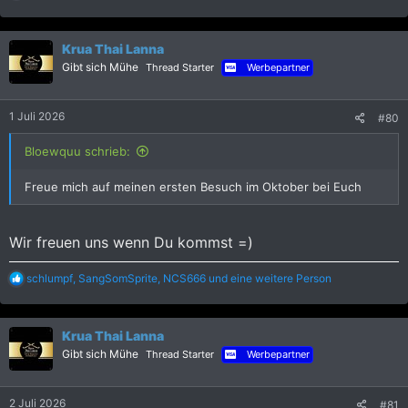
e
a
k
Krua Thai Lanna
t
i
Gibt sich Mühe
Thread Starter
Werbepartner
o
n
e
1 Juli 2026
#80
n
:
Bloewquu schrieb:
Freue mich auf meinen ersten Besuch im Oktober bei Euch
Wir freuen uns wenn Du kommst =)
R
schlumpf
,
SangSomSprite
,
NCS666
und eine weitere Person
e
a
k
Krua Thai Lanna
t
i
Gibt sich Mühe
Thread Starter
Werbepartner
o
n
e
2 Juli 2026
#81