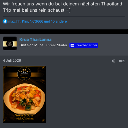
Wir freuen uns wenn du bei deinem nächsten Thaoiland
Trip mal bei uns rein schaust =)
R
max_hh
,
KIm
,
NCS666
und 10 andere
e
a
k
Krua Thai Lanna
t
i
Gibt sich Mühe
Thread Starter
Werbepartner
o
n
e
4 Juli 2026
#85
n
: