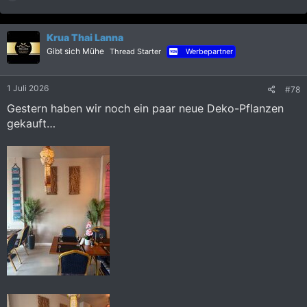
e
a
k
Krua Thai Lanna
t
i
Gibt sich Mühe
Thread Starter
Werbepartner
o
n
e
1 Juli 2026
#78
n
:
Gestern haben wir noch ein paar neue Deko-Pflanzen
gekauft…