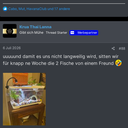
R
Cabo
,
Mut
,
HavanaClub
und 17 andere
e
a
k
Krua Thai Lanna
t
i
Gibt sich Mühe
Thread Starter
Werbepartner
o
n
e
6 Juli 2026
#88
n
:
uuuuund damit es uns nicht langweilig wird, sitten wir
für knapp ne Woche die 2 Fische von einem Freund