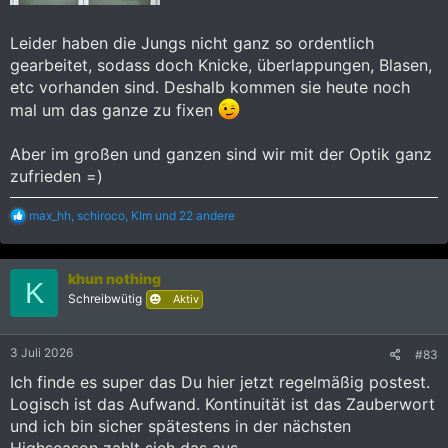
Leider haben die Jungs nicht ganz so ordentlich
gearbeitet, sodass doch Knicke, überlappungen, Blasen,
etc vorhanden sind. Deshalb kommen sie heute noch
mal um das ganze zu fixen
Aber im großen und ganzen sind wir mit der Optik ganz
zufrieden =)
R
max_hh
,
schiroco
,
KIm
und 22 andere
e
a
k
khun nothing
t
K
i
Schreibwütig
Aktiv
o
n
e
3 Juli 2026
#83
n
:
Ich finde es super das Du hier jetzt regelmäßig postest.
Logisch ist das Aufwand. Kontinuität ist das Zauberwort
und ich bin sicher spätestens in der nächsten