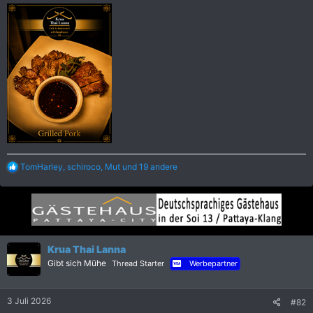
R
TomHarley
,
schiroco
,
Mut
und 19 andere
e
a
k
t
i
o
n
Krua Thai Lanna
e
Gibt sich Mühe
Thread Starter
Werbepartner
n
:
3 Juli 2026
#82