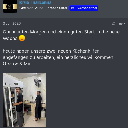
n
Krua Thai Lanna
e
Gibt sich Mühe
Thread Starter
Werbepartner
n
:
6 Juli 2026
#87
Guuuuuuten Morgen und einen guten Start in die neue
Woche
heute haben unsere zwei neuen Küchenhilfen
angefangen zu arbeiten, ein herzliches willkommen
Geaow & Min