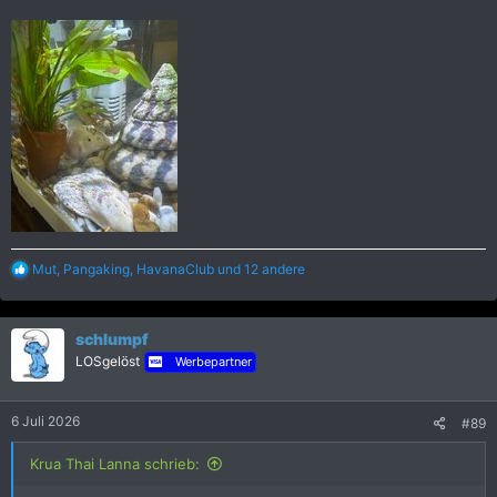
R
Mut
,
Pangaking
,
HavanaClub
und 12 andere
e
a
k
schlumpf
t
i
LOSgelöst
Werbepartner
o
n
e
6 Juli 2026
#89
n
:
Krua Thai Lanna schrieb: