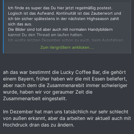
Ich finde es super das Du hier jetzt regelmäßig postest.
Logisch ist das Aufwand. Kontinuität ist das Zauberwort und
ich bin sicher spätestens in der nächsten Highseason zahlt
sich das aus.
Die Bilder sind toll aber auch mit normalen Handybildern
kannst Du den Thread am laufen halten.
Ich wollte letzten Dezember schon zu euch, beim Autofahren
musste ich mich auf den Verkehr konzentrieren und habe
Zum Vergrößern anklicken....
euch mit einer Beerbar verwechselt,(ein paar Meter vor euch,
sah nicht so doll zum Essen aus) weil da ein
Deutschlandbanner hing. Dann habe ich nicht gewusst wo ich
parken soll und bin dann einfach weiter gefahren.
ah das war bestimmt die Lucky Coffee Bar, die gehört
Das nächste mal will ich es erneut versuchen.
einem Bayern, früher haben wir die mit Essen beliefert,
aber nach dem die Zusammenarebit immer schwieriger
wurde, haben wir vor geraumer Zeit die
Zusammenarbeit eingestellt.
Im Dezember hat man uns tatsächlich nur sehr schlecht
von außen erkannt, aber da arbeiten wir aktuell auch mit
Hochdruck dran das zu ändern.