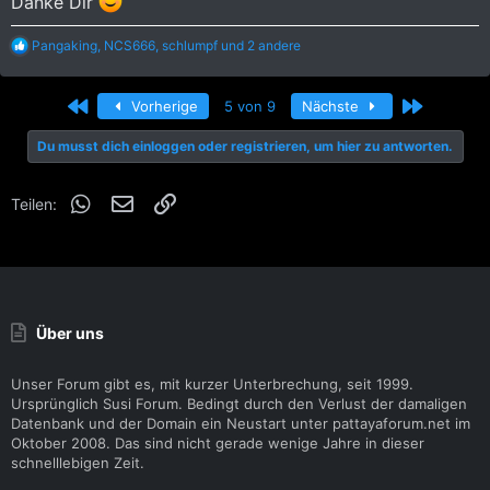
Danke Dir
R
Pangaking
,
NCS666
,
schlumpf
und 2 andere
e
a
k
Erste
Letzte
Vorherige
5 von 9
Nächste
t
i
Du musst dich einloggen oder registrieren, um hier zu antworten.
o
n
e
WhatsApp
E-Mail
Link
n
Teilen:
:
Über uns
Unser Forum gibt es, mit kurzer Unterbrechung, seit 1999.
Ursprünglich Susi Forum. Bedingt durch den Verlust der damaligen
Datenbank und der Domain ein Neustart unter pattayaforum.net im
Oktober 2008. Das sind nicht gerade wenige Jahre in dieser
schnelllebigen Zeit.