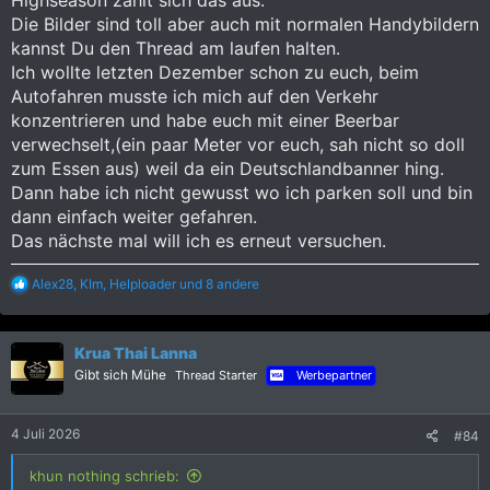
Highseason zahlt sich das aus.
Die Bilder sind toll aber auch mit normalen Handybildern
kannst Du den Thread am laufen halten.
Ich wollte letzten Dezember schon zu euch, beim
Autofahren musste ich mich auf den Verkehr
konzentrieren und habe euch mit einer Beerbar
verwechselt,(ein paar Meter vor euch, sah nicht so doll
zum Essen aus) weil da ein Deutschlandbanner hing.
Dann habe ich nicht gewusst wo ich parken soll und bin
dann einfach weiter gefahren.
Das nächste mal will ich es erneut versuchen.
R
Alex28
,
KIm
,
Helploader
und 8 andere
e
a
k
Krua Thai Lanna
t
i
Gibt sich Mühe
Thread Starter
Werbepartner
o
n
e
4 Juli 2026
#84
n
:
khun nothing schrieb: