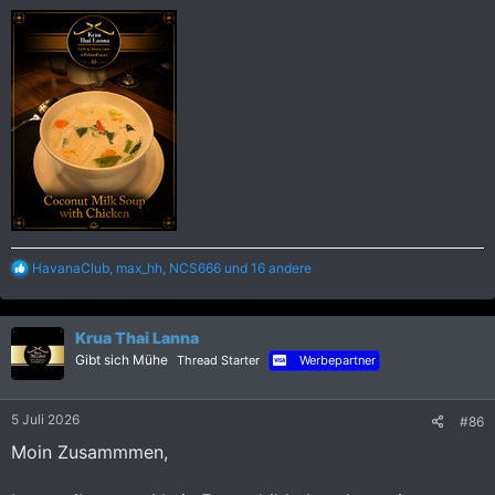
R
HavanaClub
,
max_hh
,
NCS666
und 16 andere
e
a
k
Krua Thai Lanna
t
i
Gibt sich Mühe
Thread Starter
Werbepartner
o
n
e
5 Juli 2026
#86
n
:
Moin Zusammmen,