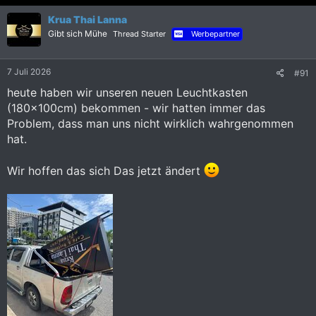
k
Krua Thai Lanna
t
i
Gibt sich Mühe
Thread Starter
Werbepartner
o
n
e
7 Juli 2026
#91
n
:
heute haben wir unseren neuen Leuchtkasten
(180x100cm) bekommen - wir hatten immer das
Problem, dass man uns nicht wirklich wahrgenommen
hat.
Wir hoffen das sich Das jetzt ändert