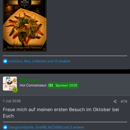
R
schiroco
,
Mut
,
Littleone
und 15 andere
e
a
k
Bloewquu
t
i
Hoi Connaisseur
Sponsor 2026
o
n
e
1 Juli 2026
#79
n
:
Freue mich auf meinen ersten Besuch im Oktober bei
Euch
R
SangSomSprite
,
Graf66
,
NCS666
und 3 andere