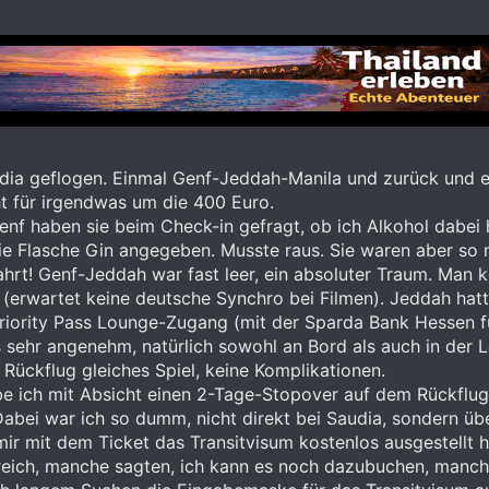
udia geflogen. Einmal Genf-Jeddah-Manila und zurück und 
t für irgendwas um die 400 Euro.
enf haben sie beim Check-in gefragt, ob ich Alkohol dabei 
ie Flasche Gin angegeben. Musste raus. Sie waren aber so 
hrt! Genf-Jeddah war fast leer, ein absoluter Traum. Man 
(erwartet keine deutsche Synchro bei Filmen). Jeddah hat
riority Pass Lounge-Zugang (mit der Sparda Bank Hessen fü
s sehr angenehm, natürlich sowohl an Bord als auch in der
 Rückflug gleiches Spiel, keine Komplikationen.
e ich mit Absicht einen 2-Tage-Stopover auf dem Rückflug 
Dabei war ich so dumm, nicht direkt bei Saudia, sondern üb
 mir mit dem Ticket das Transitvisum kostenlos ausgestellt 
freich, manche sagten, ich kann es noch dazubuchen, manche 