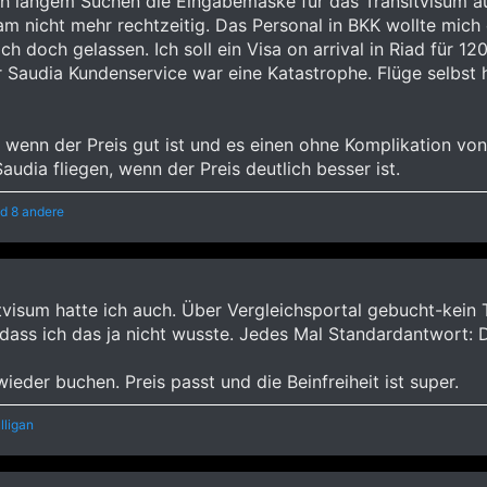
ch langem Suchen die Eingabemaske für das Transitvisum 
m nicht mehr rechtzeitig. Das Personal in BKK wollte mich 
ch doch gelassen. Ich soll ein Visa on arrival in Riad für 
r Saudia Kundenservice war eine Katastrophe. Flüge selbst
ei, wenn der Preis gut ist und es einen ohne Komplikation vo
audia fliegen, wenn der Preis deutlich besser ist.
d 8 andere
visum hatte ich auch. Über Vergleichsportal gebucht-kein 
dass ich das ja nicht wusste. Jedes Mal Standardantwort: 
eder buchen. Preis passt und die Beinfreiheit ist super.
ligan