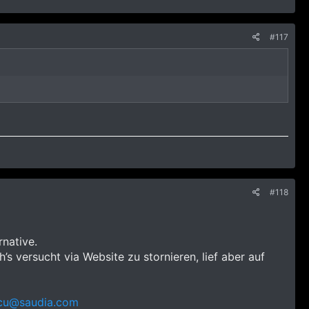
#117
#118
rnative.
s versucht via Website zu stornieren, lief aber auf
u@saudia.com