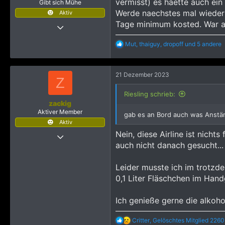
vermisst) es haette auch ei
Gibt sich Mühe
Werde naechstes mal wieder m
Aktiv
Tage minimum kosted. War abe
22 Juni 2016
299
R
Mut
,
thaiguy
,
dropoff
und 5 andere
1.109
e
a
1.143
k
53
21 Dezember 2023
t
Z
i
o
Riesling schrieb:
n
zackig
e
Aktiver Member
gab es an Bord auch was Anst
n
Aktiv
:
Nein, diese Airline ist nich
1 April 2018
auch nicht danach gesucht...
190
438
Leider musste ich im trotzde
853
0,1 Liter Fläschchen im Han
Dresden, Deutschland
Ich genieße gerne die alkohol
R
Critter
,
Gelöschtes Mitglied 2260