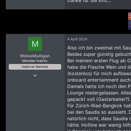
Danke für die Info...
4 April 2024
M
Also ich bin zweimal mit Sa
Beides super günstig gebuch
MidasMulligan
Bei meinem ersten Flug ab G
Member Inaktiv
habe die Flasche Wein und d
Inaktiver Member
(kostenlos) für mich aufbewa
16 Mai 2017
onboard entertainment auch 
64
Damals hatte ich noch den P
195
Lounge niedergelassen. Alle
613
gepackt voll (Gastarbeiter?).
42
Für Zürich-Riad-Bangkok hab
bei den Saudis so aussieht. 
natürlich nicht, dass Saudia
hätte. Hotline war wenig hil