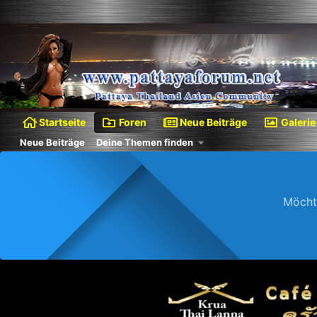
Startseite
Foren
Neue Beiträge
Galerie
Neue Beiträge
Deine Themen finden
Möcht