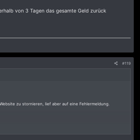
nnerhalb von 3 Tagen das gesamte Geld zurück
#119
Website zu stornieren, lief aber auf eine Fehlermeldung.
 Tagen das gesamte Geld zurück bekommen.