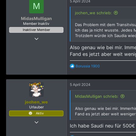
993
5 April 2024
t
M
i
66
o
jochen_we schrieb:
n
MidasMulligan
e
Member Inaktiv
Das Problem mit dem Transitvis
n
Inaktiver Member
ich das ja nicht wusste. Jedes 
:
Trotzdem würde ich Saudia wiede
16 Mai 2017
64
Also genau wie bei mir. Imm
195
Fand es jetzt aber weit weni
613
R
Borussia 1900
42
e
a
k
5 April 2024
t
i
o
MidasMulligan schrieb:
n
jochen_we
e
Urlauber
Also genau wie bei mir. Immerh
n
Aktiv
Fand es jetzt aber weit weniger
:
2 August 2012
Ich habe Saudi neu für 500€ 
215
794