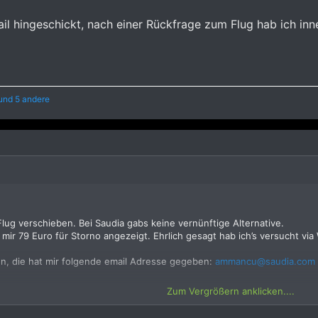
ail hingeschickt, nach einer Rückfrage zum Flug hab ich i
und 5 andere
lug verschieben. Bei Saudia gabs keine vernünftige Alternative.
mir 79 Euro für Storno angezeigt. Ehrlich gesagt hab ich’s versucht via 
en, die hat mir folgende email Adresse gegeben:
ammancu@saudia.com
 hingeschickt, nach einer Rückfrage zum Flug hab ich innerhalb von 3
Zum Vergrößern anklicken....