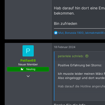
1.745
Hab darauf hin dort eine Em
40
bekommen.
Bin zufrieden
R
Mut
,
Borussia 1900
,
lakmakmak66
e
a
k
18 Februar 2024
t
P
i
o
peterlele schrieb:
n
Patfan68
e
Neuer Member
Positive Erfahrung bei Storno:
n
Neuling
:
Ich musste leider meinen März F
4 November 2022
Also eingeloggt und dort wurde 
23
Hab darauf die Hotline angeruf
64
473
Hab darauf hin dort eine Email
Bin zufrieden