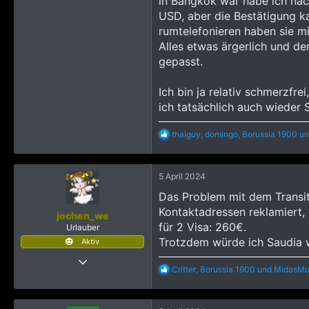
in Bangkok war habe ich na
USD, aber die Bestätigung ka
rumtelefonieren haben sie mi
Alles etwas ärgerlich und de
gepasst.
Ich bin ja relativ schmerzfr
ich tatsächlich auch wieder S
R
thaiguy
,
domingo
,
Borussia 1900
un
e
a
k
5 April 2024
t
i
Das Problem mit dem Transit
o
Kontaktadressen reklamiert, 
n
jochen_we
e
für 2 Visa: 260€.
Urlauber
n
Trotzdem würde ich Saudia wi
Aktiv
:
2 August 2012
R
Critter
,
Borussia 1900
und
MidasMul
215
e
a
794
k