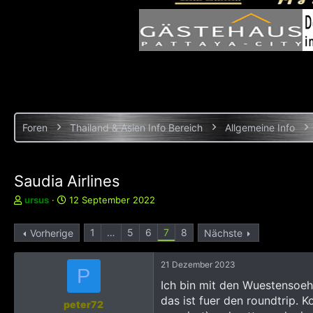
Foren
Thailand & Asien Info Bereich
Allgemeine Info
Saudia Airlines
E
E
ursus
12 September 2022
r
r
s
s
1
…
5
6
7
8
Vorherige
Nächste
t
t
e
e
l
l
21 Dezember 2023
P
l
l
Ich bin mit den Wuestensoeh
e
t
das ist fuer den roundtrip. 
r
a
peter72
m