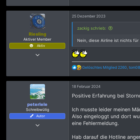
e
a
k
25 Dezember 2023
t
i
o
zackig schrieb:
n
Riesling
e
Aktiver Member
Nein, diese Airline ist nichts für
n
Aktiv
:
15 Oktober 2022
103
R
Gelöschtes Mitglied 2260
,
tom08
348
e
803
a
k
18 Februar 2024
t
i
Positive Erfahrung bei Storn
o
n
peterlele
e
Ich musste leider meinen Mär
Schreibwütig
n
Also eingeloggt und dort wur
Autor
:
eine Fehlermeldung.
5 Juli 2016
744
Hab darauf die Hotline ange
3.515