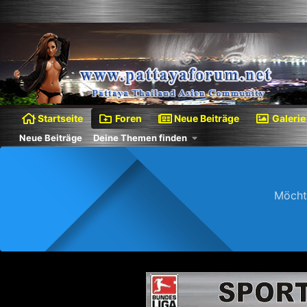
Startseite
Foren
Neue Beiträge
Galerie
Neue Beiträge
Deine Themen finden
Möcht