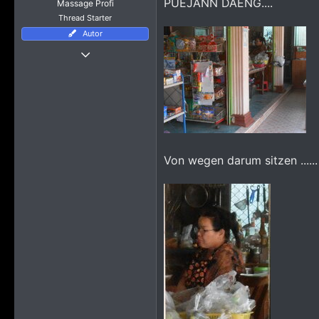
PUEJANN DAENG....
Massage Profi
Thread Starter
Autor
Thread Starter
7 März 2023
11.125
64.970
4.865
Von wegen darum sitzen ......