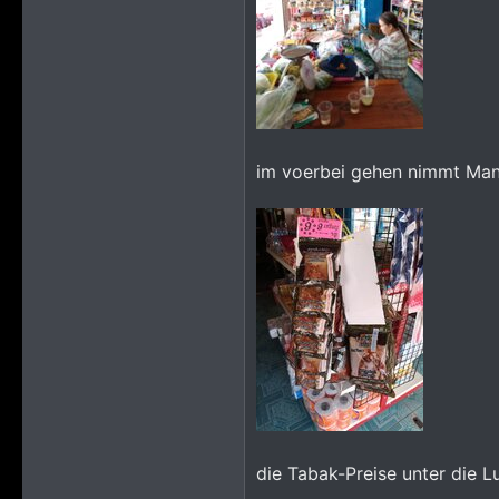
im voerbei gehen nimmt Mann
die Tabak-Preise unter die L