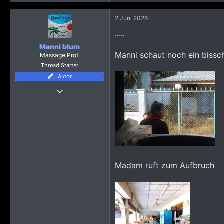
a
k
2 Juni 2026
t
i
.....
o
n
Manni blum
e
Manni schaut noch ein bissc
Massage Profi
n
Thread Starter
:
Autor
Thread Starter
7 März 2023
11.125
64.970
4.865
Madam ruft zum Aufbruch