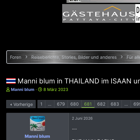
Foren
Reiseberichte, Stories, Bilder und anderes
Für all
Manni blum in THAILAND im ISAAN
E
E
Manni blum
8 März 2023
r
r
s
s
1
…
679
680
681
682
683
…
69
Vorherige
t
t
e
e
l
l
2 Juni 2026
l
l
....
e
t
r
a
Manni blum
m