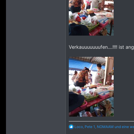
Verkauuuuuuufen....!!!! ist an
R
Loco
,
Pete 1
,
NOMAAM
und eine we
e