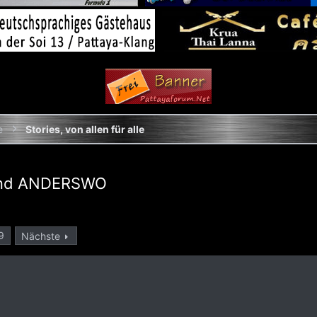
e
Stories, von allen für alle
 und ANDERSWO
9
Nächste