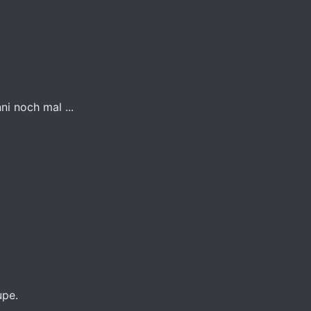
i noch mal ...
upe.