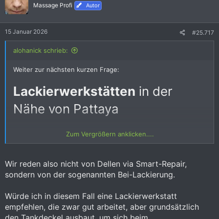
i
Massage Profi
Autor
o
n
e
15 Januar 2026
#25.717
n
:
alohanick schrieb:
Weiter zur nächsten kurzen Frage:
Lackierwerkstätten
in der
Nähe von Pattaya
Im Laufe der Zeit haben sich bei mir kleine Kratzer und
Zum Vergrößern anklicken....
Schrammen in Stecknadelkopf-Größe über den Autolack
ausgebreitet, die vor allem von anderen Autotüren auf engen
Parkplätzen stammen.
Wir reden also nicht von Dellen via Smart-Repair,
sondern von der sogenannten Bei-Lackierung.
Diese Flächen gänzlich neu zu lackieren, lohnt sich meiner
Ansicht nach nicht.
Ich suche also nach einer Lackiererei, die gut im Ausbessen
Würde ich in diesem Fall eine Lackierwerkstatt
ist. Ich selbst traue mich wegen der Farbe (blau-metallic) nicht
empfehlen, die zwar gut arbeitet, aber grundsätzlich
ran.
den Tankdeckel ausbaut, um sich beim