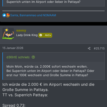
Superrich unten im Airport oder lieber in Pattaya?
R
Santa
,
Bannammao
und
NOMAAM
e
a
k
savoy
t
i
Lady Drink King
Aktiv
o
n
e
15 Januar 2026
#25.715
n
:
d3l0rtE schrieb:
Moin Moin, würde ca. 2.000€ sofort wechseln wollen.
Bei Superrich unten im Airport oder lieber in Pattaya? Oder
erst nur 100€ wechseln und Große Summe in Pattaya?
Ich würde die 2.000 € im Airport wechseln und die
Große Summe in Pattaya.
TT vs. Superrich Pattaya:
Spread 0,73: