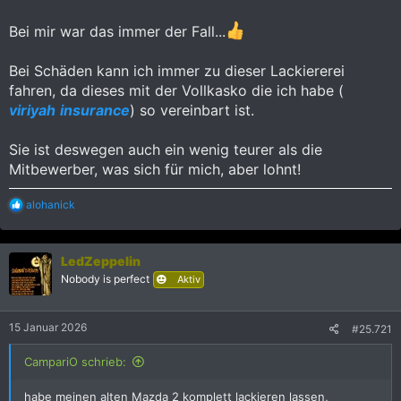
Bei mir war das immer der Fall...
Bei Schäden kann ich immer zu dieser Lackiererei
fahren, da dieses mit der Vollkasko die ich habe (
viriyah
insurance
) so vereinbart ist.
Sie ist deswegen auch ein wenig teurer als die
Mitbewerber, was sich für mich, aber lohnt!
R
alohanick
e
a
k
LedZeppelin
t
i
Nobody is perfect
Aktiv
o
n
e
15 Januar 2026
#25.721
n
:
CampariO schrieb:
habe meinen alten Mazda 2 komplett lackieren lassen,