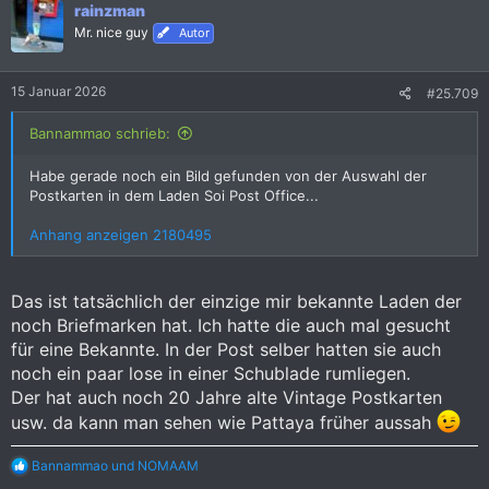
rainzman
t
i
Mr. nice guy
Autor
o
n
e
15 Januar 2026
#25.709
n
:
Bannammao schrieb:
Habe gerade noch ein Bild gefunden von der Auswahl der
Postkarten in dem Laden Soi Post Office...
Anhang anzeigen 2180495
Das ist tatsächlich der einzige mir bekannte Laden der
noch Briefmarken hat. Ich hatte die auch mal gesucht
für eine Bekannte. In der Post selber hatten sie auch
noch ein paar lose in einer Schublade rumliegen.
Der hat auch noch 20 Jahre alte Vintage Postkarten
usw. da kann man sehen wie Pattaya früher aussah
R
Bannammao
und
NOMAAM
e