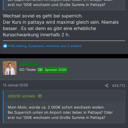
erst nur 100€ wechseln und Große Summe in Pattaya?
Wechsel soviel es geht bei superrich.
Der Kurs in pattaya wird maximal gleich sein. Niemals
besser . Es sei denn es gibt eine erhebliche
Kursschwankung innerhalb 2 h.
R
KWLiebling
,
Sunpower
,
wiwowa
und 3 andere
e
a
k
NOMAAM
t
i
GC-Tester
Sponsor 2026
o
n
e
15 Januar 2026
#25.712
n
:
d3l0rtE schrieb:
Moin Moin, würde ca. 2.000€ sofort wechseln wollen.
Bei Superrich unten im Airport oder lieber in Pattaya? Oder
erst nur 100€ wechseln und Große Summe in Pattaya?