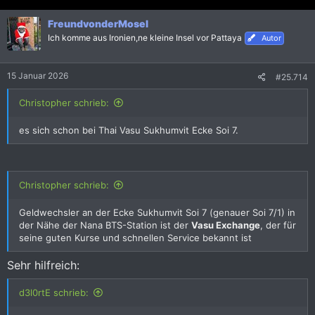
a
k
FreundvonderMosel
t
i
Ich komme aus Ironien,ne kleine Insel vor Pattaya
Autor
o
n
e
15 Januar 2026
#25.714
n
:
Christopher schrieb:
es sich schon bei Thai Vasu Sukhumvit Ecke Soi 7.
Christopher schrieb:
Geldwechsler an der Ecke Sukhumvit Soi 7 (genauer Soi 7/1) in
der Nähe der Nana BTS-Station ist der
Vasu Exchange
, der für
seine guten Kurse und schnellen Service bekannt ist
Sehr hilfreich:
d3l0rtE schrieb: