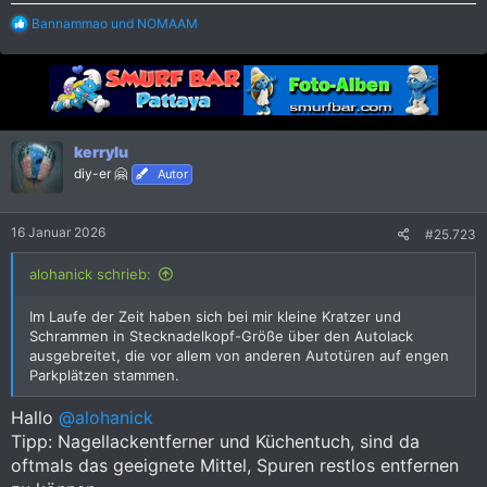
R
Bannammao
und
NOMAAM
e
a
k
t
i
o
n
kerrylu
e
diy-er 🤗
Autor
n
:
16 Januar 2026
#25.723
alohanick schrieb:
Im Laufe der Zeit haben sich bei mir kleine Kratzer und
Schrammen in Stecknadelkopf-Größe über den Autolack
ausgebreitet, die vor allem von anderen Autotüren auf engen
Parkplätzen stammen.
Hallo
@alohanick
Tipp: Nagellackentferner und Küchentuch, sind da
oftmals das geeignete Mittel, Spuren restlos entfernen