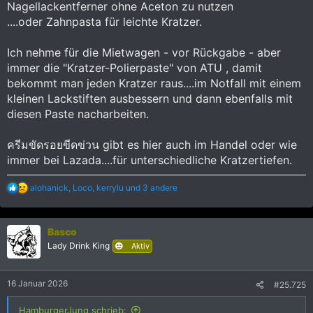
Nagellackentferner ohne Aceton zu nutzen
....oder Zahnpasta für leichte Kratzer.
Ich nehme für die Mietwagen - vor Rückgabe - aber
immer die "Kratzer-Polierpaste" von ATU , damit
bekommt man jeden Kratzer raus....im Notfall mit einem
kleinen Lackstiften ausbessern und dann ebenfalls mit
diesen Paste nacharbeiten.
ครีมขัดรอยขีดข่วน gibt es hier auch im Handel oder wie
immer bei Lazada....für unterschiedliche Kratzertiefen.
R
alohanick
,
Loco
,
kerrylu
und 3 andere
e
a
k
Basco
t
i
Lady Drink King
Aktiv
o
n
e
16 Januar 2026
#25.725
n
:
HamburgerJung schrieb: