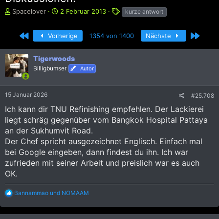
E
E
S
Spacelover
2 Februar 2013
kurze antwort
r
r
c
s
s
h
Erste
Letzte
Vorherige
1354 von 1400
Nächste
t
t
l
e
e
a
l
l
g
Tigerwoods
l
l
w
Billigbumser
Autor
e
t
o
r
a
r
m
t
15 Januar 2026
#25.708
e
Ich kann dir TNU Refinishing empfehlen. Der Lackierei
liegt schräg gegenüber vom Bangkok Hospital Pattaya
an der Sukhumvit Road.
Der Chef spricht ausgezeichnet Englisch. Einfach mal
bei Google eingeben, dann findest du ihn. Ich war
zufrieden mit seiner Arbeit und preislich war es auch
OK.
R
Bannammao
und
NOMAAM
e
a
k