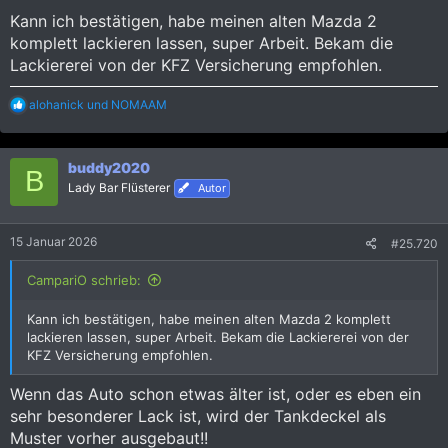
Kann ich bestätigen, habe meinen alten Mazda 2
Anhang anzeigen 2181159
komplett lackieren lassen, super Arbeit. Bekam die
Lackiererei von der KFZ Versicherung empfohlen.
R
alohanick
und
NOMAAM
e
a
k
buddy2020
t
B
i
Lady Bar Flüsterer
Autor
o
n
e
15 Januar 2026
#25.720
n
:
CampariO schrieb:
Kann ich bestätigen, habe meinen alten Mazda 2 komplett
lackieren lassen, super Arbeit. Bekam die Lackiererei von der
KFZ Versicherung empfohlen.
Wenn das Auto schon etwas älter ist, oder es eben ein
sehr besonderer Lack ist, wird der Tankdeckel als
Muster vorher ausgebaut!!