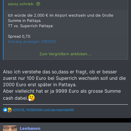
savoy schrieb:
Ich würde die 2.000 € im Airport wechseln und die Große
Summe in Pattaya.
TT vs. Superrich Pattaya:
Spread 0,73:
Anhang anzeigen 2181200
Spread 0,55: (also besser):
Zum Vergrößern anklicken....
Anhang anzeigen 2181201
Also ich verstehe das so,dass er fragt, ob er besser
zuerst nur 100 Euro bei Superrich wechseln soll und die
2000 Euro erst später in Pattaya.
Aber vielleicht hat er ja 9999 Euro als grosse Summe
cash dabei.
R
d3l0rtE
,
NOMAAM
und
lakmakmak66
e
a
k
Leebanon
t