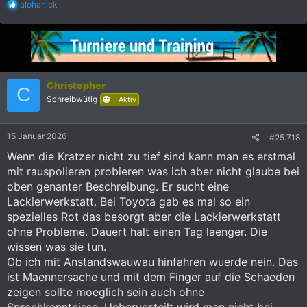
R
alohanick
e
a
k
t
i
o
n
Christopher
C
e
Schreibwütig
Aktiv
n
:
15 Januar 2026
#25.718
Wenn die Kratzer nicht zu tief sind kann man es erstmal
mit rauspolieren probieren was ich aber nicht glaube bei
oben genanter Beschreibung. Er sucht eine
Lackierwerkstatt. Bei Toyota gab es mal so ein
spezielles Rot das besorgt aber die Lackierwerkstatt
ohne Probleme. Dauert halt einen Tag laenger. Die
wissen was sie tun.
Ob ich mit Anstandswauwau hinfahren wuerde nein. Das
ist Maennersache und mit dem Finger auf die Schaeden
zeigen sollte moeglich sein auch ohne
Sprachkenntnisse. Uebervorteilt wird man nicht bei