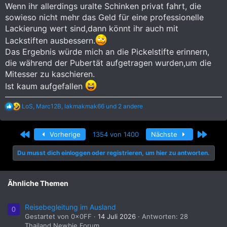
Wenn ihr allerdings uralte Schinken privat fahrt, die
sowieso nicht mehr das Geld für eine professionelle
Lackierung wert sind,dann könnt ihr auch mit
Lackstiften ausbessern.
Das Ergebnis würde mich an die Pickelstifte erinnern,
die während der Pubertät aufgetragen wurden,um die
Mitesser zu kaschieren.
Ist kaum aufgefallen
R
LoS
,
Marc12B
,
lakmakmak66
und 2 andere
e
a
k
Erste
Letzte
Vorherige
1354 von 1400
Nächste
t
i
Du musst dich einloggen oder registrieren, um hier zu antworten.
o
n
e
n
Ähnliche Themen
:
Reisebegleitung im Ausland
0
Gestartet von 0x0FF
14 Juli 2026
Antworten: 28
Thailand Newbie Forum