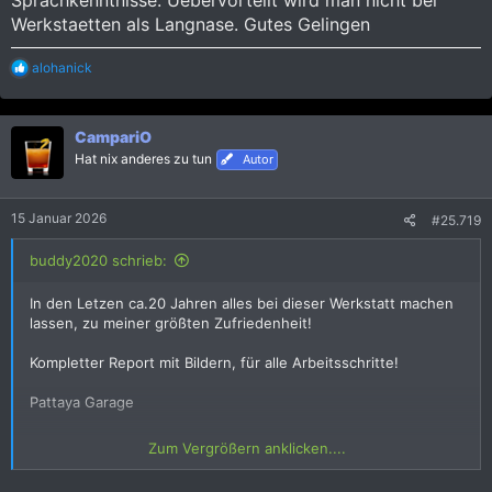
Werkstaetten als Langnase. Gutes Gelingen
R
alohanick
e
a
k
CampariO
t
i
Hat nix anderes zu tun
Autor
o
n
e
15 Januar 2026
#25.719
n
:
buddy2020 schrieb:
In den Letzen ca.20 Jahren alles bei dieser Werkstatt machen
lassen, zu meiner größten Zufriedenheit!
Kompletter Report mit Bildern, für alle Arbeitsschritte!
Pattaya Garage
Das ist die Lackiererei für PKW,s es gibt noch eine nur für
Zum Vergrößern anklicken....
Pickups!