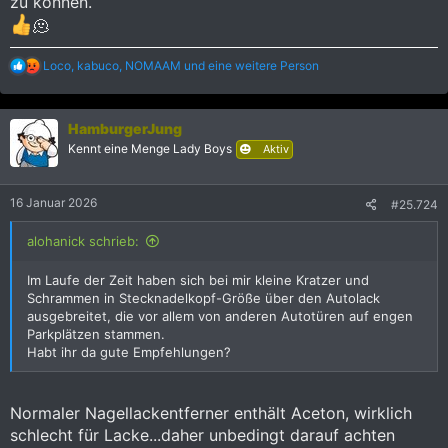
zu können.
🫠
R
Loco
,
kabuco
,
NOMAAM
und eine weitere Person
e
a
k
HamburgerJung
t
i
Kennt eine Menge Lady Boys
Aktiv
o
n
e
16 Januar 2026
#25.724
n
:
alohanick schrieb:
Im Laufe der Zeit haben sich bei mir kleine Kratzer und
Schrammen in Stecknadelkopf-Größe über den Autolack
ausgebreitet, die vor allem von anderen Autotüren auf engen
Parkplätzen stammen.
Habt ihr da gute Empfehlungen?
Normaler Nagellackentferner enthält Aceton, wirklich
schlecht für Lacke...daher unbedingt darauf achten