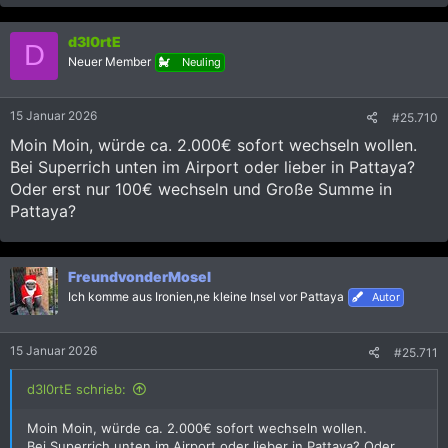
a
k
d3l0rtE
t
D
i
Neuer Member
Neuling
o
n
e
15 Januar 2026
#25.710
n
:
Moin Moin, würde ca. 2.000€ sofort wechseln wollen.
Bei Superrich unten im Airport oder lieber in Pattaya?
Oder erst nur 100€ wechseln und Große Summe in
Pattaya?
FreundvonderMosel
Ich komme aus Ironien,ne kleine Insel vor Pattaya
Autor
15 Januar 2026
#25.711
d3l0rtE schrieb:
Moin Moin, würde ca. 2.000€ sofort wechseln wollen.
Bei Superrich unten im Airport oder lieber in Pattaya? Oder