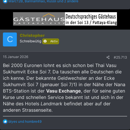
R
Marc12B
,
Bannammao
,
Rüssli
und 2 andere
e
a
k
t
i
o
n
Christopher
C
e
Schreibwütig
Aktiv
n
:
15 Januar 2026
#25.713
Bei 2000 Euronen lohnt es sich schon bei Thai Vasu
Sukhumvit Ecke Soi 7. Da tauschen alle Deutschen die
ich kenne. Der bekannte Geldwechsler an der Ecke
Sukhumvit Soi 7 (genauer Soi 7/1) in der Nähe der Nana
BTS-Station ist der
Vasu Exchange
, der für seine guten
Kurse und schnellen Service bekannt ist und sich in der
Nähe des Hotels
Landmark
befindet aber auf der
anderen Strassenseite.
R
blyes
und
hombre49
e