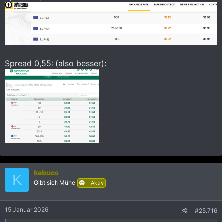
Spread 0,55: (also besser):
kabuco
K
Gibt sich Mühe
Aktiv
15 Januar 2026
#25.716