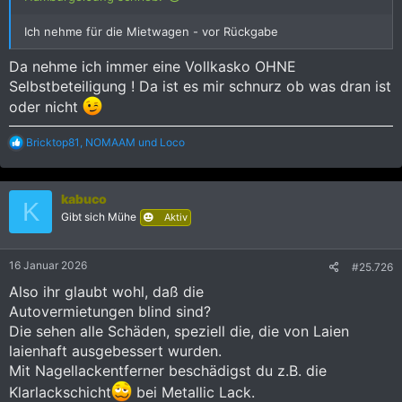
Ich nehme für die Mietwagen - vor Rückgabe
Da nehme ich immer eine Vollkasko OHNE
Selbstbeteiligung ! Da ist es mir schnurz ob was dran ist
oder nicht
R
Bricktop81
,
NOMAAM
und
Loco
e
a
k
kabuco
t
K
i
Gibt sich Mühe
Aktiv
o
n
e
16 Januar 2026
#25.726
n
:
Also ihr glaubt wohl, daß die
Autovermietungen blind sind?
Die sehen alle Schäden, speziell die, die von Laien
laienhaft ausgebessert wurden.
Mit Nagellackentferner beschädigst du z.B. die
Klarlackschicht
bei Metallic Lack.