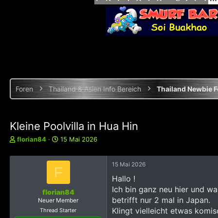
Foren
Thailand & Asien Info Bereich
Thailand Newbie 
Kleine Poolvilla in Hua Hin
E
E
florian84
15 Mai 2026
r
r
s
s
15 Mai 2026
t
t
F
e
e
Hallo !
l
l
Ich bin ganz neu hier und w
l
l
florian84
betrifft nur 2 mal in Japan.
e
t
Neuer Member
r
a
Klingt vielleicht etwas kom
Thread Starter
m