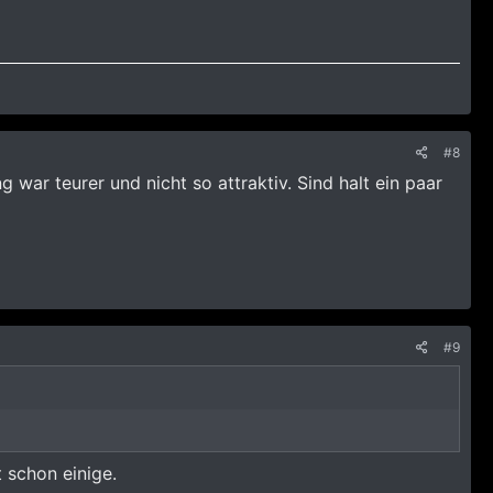
#8
war teurer und nicht so attraktiv. Sind halt ein paar
#9
t schon einige.