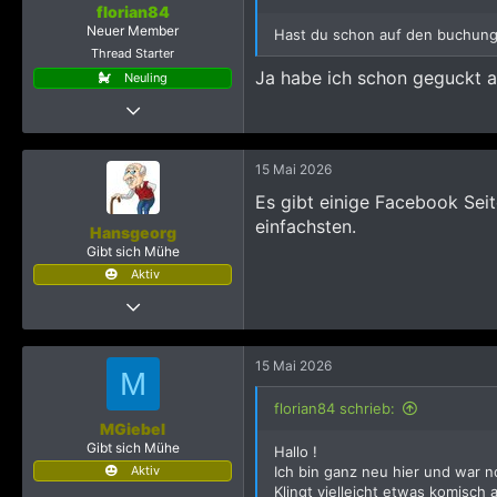
florian84
Neuer Member
Hast du schon auf den buchung
Thread Starter
Ja habe ich schon geguckt ab
Neuling
Thread Starter
15 Mai 2026
4
15 Mai 2026
6
Es gibt einige Facebook Sei
163
einfachsten.
Hansgeorg
Gibt sich Mühe
Aktiv
13 Juli 2022
204
5.712
15 Mai 2026
M
1.595
florian84 schrieb:
MGiebel
Gibt sich Mühe
Hallo !
Aktiv
Ich bin ganz neu hier und war n
Klingt vielleicht etwas komisch
27 Januar 2024