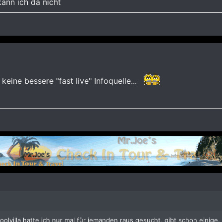
ann ich da nicht
 keine bessere "fast live" Infoquelle...
olvilla hatte ich nur mal für jemanden raus gesucht, gibt schon einige.