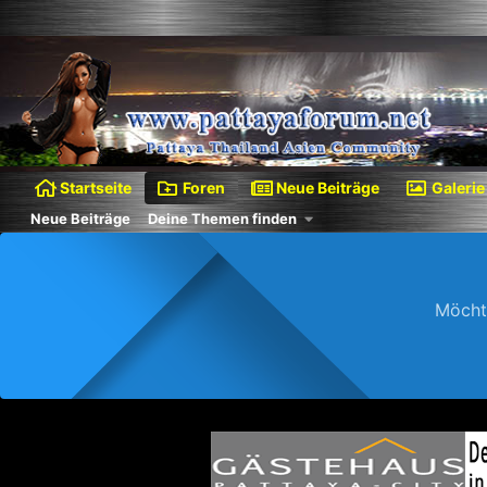
Startseite
Foren
Neue Beiträge
Galerie
Neue Beiträge
Deine Themen finden
Möcht