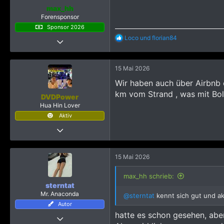
n
max_hh
e
Forensponsor
n
Sponsor 2026
:
R
Loco
und
florian84
13 März 2015
e
604
a
k
3.571
15 Mai 2026
t
1.595
i
Wir haben auch über Airbnb e
o
km vom Strand , was mit Bol
n
DVDPower
e
Hua Hin Lover
n
Aktiv
:
23 Februar 2017
184
785
15 Mai 2026
1.123
max_hh schrieb:
51
sterntat
Villingen-Schwenningen
Mr. Anaconda
@sterntat
kennt sich gut und akt
Autor
hatte es schon gesehen, aber
13 Juli 2020