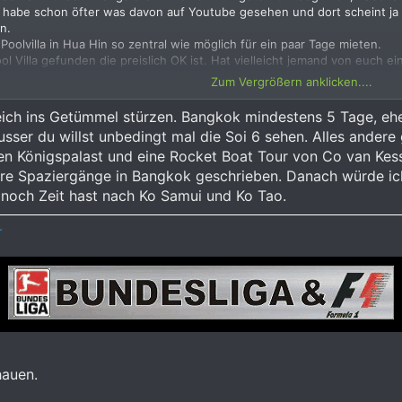
 habe schon öfter was davon auf Youtube gesehen und dort scheint ja n
n.
Poolvilla in Hua Hin so zentral wie möglich für ein paar Tage mieten.
ool Villa gefunden die preislich OK ist. Hat vielleicht jemand von euch ei
Zum Vergrößern anklicken....
eich ins Getümmel stürzen. Bangkok mindestens 5 Tage, eher
sser du willst unbedingt mal die Soi 6 sehen. Alles andere 
en Königspalast und eine Rocket Boat Tour von Co van Kes
 ihre Spaziergänge in Bangkok geschrieben. Danach würde ic
noch Zeit hast nach Ko Samui und Ko Tao.
r
hauen.