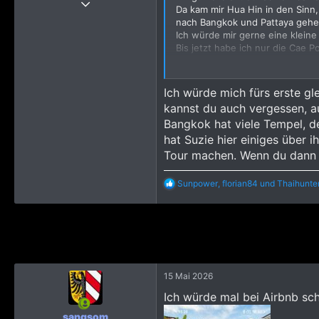
Da kam mir Hua Hin in den Sinn,
287
nach Bangkok und Pattaya gehe
Ich würde mir gerne eine kleine 
788
Bis jetzt habe ich nur die Cae P
773
Lg Florian
Ich würde mich fürs erste gl
kannst du auch vergessen, au
Bangkok hat viele Tempel, d
hat Suzie hier einiges über
Tour machen. Wenn du dann 
R
Sunpower
,
florian84
und
Thaihunte
e
a
k
t
i
o
n
e
15 Mai 2026
n
Ich würde mal bei Airbnb sc
:
sangsom