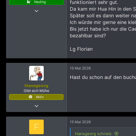
funktioniert sehr gut.
Neuling
Thread Starter
Da kam mir Hua Hin in den S
15 Mai 2026
Später soll es dann weiter 
4
Ich würde mir gerne eine klei
Bis jetzt habe ich nur die Ca
6
bezahlbar sind?
163
Lg Florian
15 Mai 2026
Hast du schon auf den buch
Hansgeorg
Gibt sich Mühe
Aktiv
13 Juli 2022
204
5.712
15 Mai 2026
F
1.595
Hansgeorg schrieb: