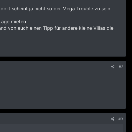
ort scheint ja nicht so der Mega Trouble zu sein.
 Tage mieten.
mand von euch einen Tipp für andere kleine Villas die
#2
#3