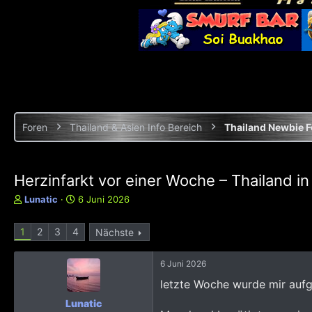
Foren
Thailand & Asien Info Bereich
Thailand Newbie 
Herzinfarkt vor einer Woche – Thailand i
E
E
Lunatic
6 Juni 2026
r
r
s
s
1
2
3
4
Nächste
t
t
e
e
l
l
6 Juni 2026
l
l
letzte Woche wurde mir aufg
e
t
r
a
Lunatic
m