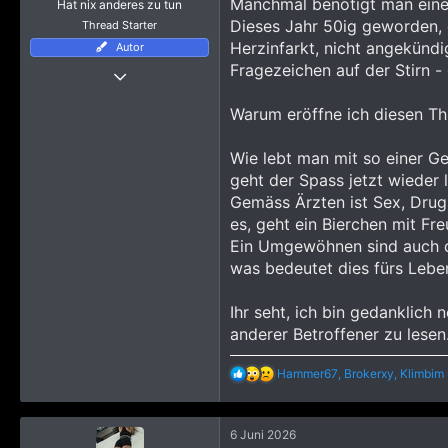
Manchmal benötigt man einen
Hat nix anderes zu tun
Dieses Jahr 50ig geworden, d
Thread Starter
Herzinfarkt, nicht angekündi
Autor
Thread Starter
Fragezeichen auf der Stirn -
27 April 2023
1.290
Warum eröffne ich diesen T
19.420
Wie lebt man mit so einer G
2.915
geht der Spass jetzt wieder 
Gemäss Ärzten ist Sex, Drugs
es, geht ein Bierchen mit Fr
Ein Umgewöhnen sind auch di
was bedeutet dies fürs Lebe
Ihr seht, ich bin gedanklich
anderer Betroffener zu lesen
R
Hammer67
,
Brokerxy
,
Klimbim
e
a
k
6 Juni 2026
t