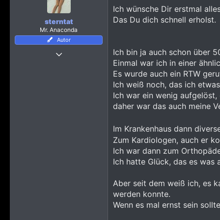
i
Ich wünsche Dir erstmal alle
o
n
Das Du dich schnell erholst.
sterntat
e
Mr. Anaconda
n
Autor
:
Ich bin ja auch schon über 5
13 Juli 2020
Einmal war ich in einer ähnli
2.698
Es wurde auch ein RTW gerufe
66.632
Ich weiß noch, das ich etwa
3.565
Ich war ein wenig aufgelöst, 
52
daher war das auch meine V
Hamburg
Im Krankenhaus dann diverse
Zum Kardiologen, auch er kon
Ich war dann zum Orthopäden,
Ich hatte Glück, das es was
Aber seit dem weiß ich, es k
werden konnte.
Wenn es mal ernst sein sollte