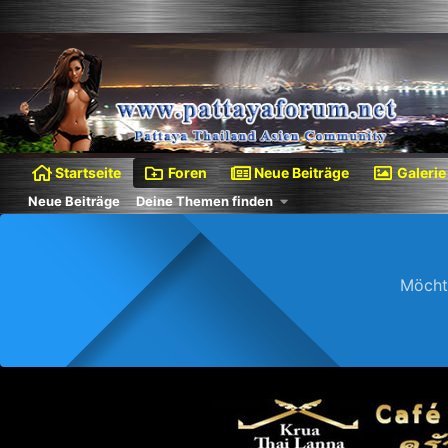
Startseite
Foren
Neue Beiträge
Galerie
Neue Beiträge
Deine Themen finden
Möcht