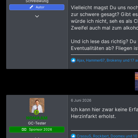
Schreibwütig
n
Vielleicht magst Du uns noc
Autor
:
zur schwere gesagt? Gibt es 
25 Januar 2025
würde ich nicht, seh es als 
731
Zweifel auch mal zum alkoho
6.919
1.795
Und ich lese das richtig? Du
Eventualitäten ab? Fliegen i
R
Ajax
,
Hammer67
,
Brokerxy
und 17 a
e
a
k
t
i
o
n
e
6 Juni 2026
n
Ich kann hier zwar keine Erf
:
Herzinfarkt erholst.
NOMAAM
GC-Tester
Sponsor 2026
R
CrassuS
,
Rockbert
,
Doomex
und 10
19 November 2023