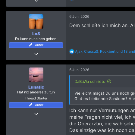
e
3.942
a
k
85.304
6 Juni 2026
t
3.565
i
Dem schließe ich mich an. All
o
49
n
LoS
Saarland
e
Es kann nur einen geben.
n
Autor
:
R
Ajax
,
CrassuS
,
Rockbert
und 13 and
21 Oktober 2008
e
24.917
a
k
211.990
6 Juni 2026
t
7.168
i
o
DaBaWa schrieb:
Flinger Broich
n
Lunatic
t.me
e
Hat nix anderes zu tun
Vielleicht magst Du uns noch 
n
Thread Starter
Gibt es bleibende Schäden? Anso
:
Autor
Ich kann nur Vermutungen ans
Thread Starter
meine Fragen nicht viel, ich 
27 April 2023
die Oberärztin, die wahrsche
1.290
Das einzige was ich noch da
19.420