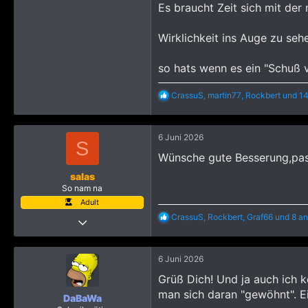
Es braucht Zeit sich mit der
Wirklichkeit ins Auge zu se
so hats wenn es ein "Schuß v
R
CrassuS
,
martin77
,
Rockbert
und 14
e
a
k
6 Juni 2026
t
S
i
Wünsche gute Besserung,pass
o
n
salas
e
So nam na
n
Adult
:
R
CrassuS
,
Rockbert
,
Graf66
und 8 an
22 Oktober 2008
e
9.070
a
k
19.972
6 Juni 2026
t
4.265
i
Grüß Dich! Und ja auch ich k
o
man sich daran "gewöhnt". Ei
n
DaBaWa
e