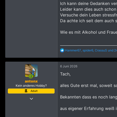
Ich kann deine Gedanken ver
Leider kann dies auch schon
Versuche dein Leben stressfr
Da achte ich seit dem auch s
Wie es mit Alkohol und Fraue
R
Hammer67
,
spider6
,
CrassuS
und 2
e
a
k
6 Juni 2026
t
i
Tach,
o
n
antonx
e
alles Gute erst mal, soweit s
Kein anderes Hobby?
n
Adult
:
Bekannten dass es noch lang
10 Oktober 2022
1.713
aus eigener Erfahrung weiß i
21.179
3.515