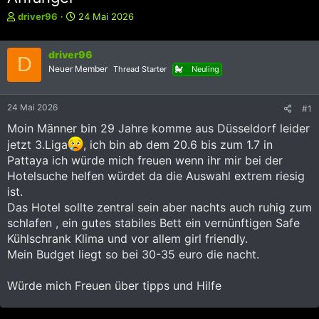
E
E
driver96
24 Mai 2026
r
r
s
s
t
driver96
t
D
e
e
Neuer Member
Thread Starter
Neuling
l
l
l
l
e
t
24 Mai 2026
#1
r
a
Moin Männer bin 29 Jahre komme aus Düsseldorf leider
m
jetzt 3.Liga
, ich bin ab dem 20.6 bis zum 1.7 in
Pattaya ich würde mich freuen wenn ihr mir bei der
Hotelsuche helfen würdet da die Auswahl extrem riesig
ist.
Das Hotel sollte zentral sein aber nachts auch ruhig zum
schlafen , ein gutes stabiles Bett ein vernünftigen Safe
Kühlschrank Klima und vor allem girl friendly.
Mein Budget liegt so bei 30-35 euro die nacht.
Würde mich Freuen über tipps und Hilfe