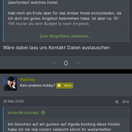
i
i
überfordert welches Hotel.
m
m
m
m
Hab mich am Ende aber für das Amber Hotel entschieden, da
ich dort ein gutes Angebot bekommen habe. Ist aber ca. 10-
e
e
15€ teurer als dein Budget je nach Angebot.
Ansonsten hätte ich das August genommen als 2te Wahl.
Zum Vergrößern anklicken....
PS: bin vom 14.6 bis 28.6 dort, also wenn du Bock aufn
Wäre dabei lass uns Kontakt Daten austauschen
Bierchen hast, sag beycheid
P
N
0
o
e
s
g
PanTau
i
a
Kein anderes Hobby?
Aktiv
t
t
i
i
v
v
25 Mai 2026
#14
e
e
driver96 schrieb:
S
S
t
t
bin bisschen auf am gucken auf Agoda booking diese Hotels
i
i
habe ich mir mal notiert vielleicht könnt ihr weiterhelfen