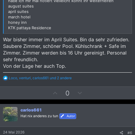
habe ich mir mal notiert vielleicht könnt ihr weiterhelfen
m
m
august suites
m
m
april suites
march hotel
e
e
honey inn
KTK pattaya Residence
War bisher immer im April Suites. Bin da sehr zufrieden.
Saubere Zimmer, schöner Pool. Kühlschrank + Safe im
Zimmer. Zimmer werden bis 16 Uhr gereinigt. Personal
sehr freundlich.
Von der Lage her auch Top.
R
Loco
,
venturi
,
carlos661
und 2 andere
e
a
P
N
0
k
t
o
e
i
s
g
o
carlos661
i
a
n
Hat nix anderes zu tun
e
Autor
t
t
n
i
i
:
v
v
24 Mai 2026
#6