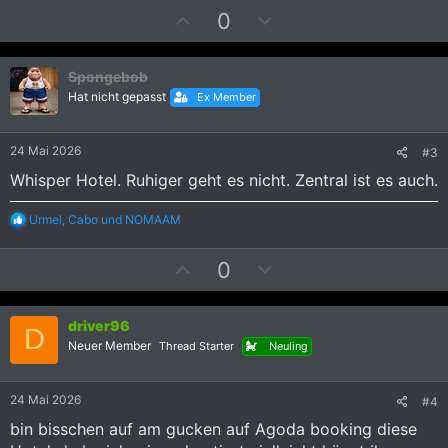
a
P
N
0
k
t
o
e
i
s
g
o
Spongebob
i
a
n
Hat nicht gepasst
e
Ex Member
t
t
n
i
i
:
v
v
24 Mai 2026
#3
e
e
Whisper Hotel. Ruhiger geht es nicht. Zentral ist es auch.
S
S
t
t
R
Urmel
,
Cabo
und
NOMAAM
e
i
i
a
m
m
P
N
0
k
m
m
t
o
e
i
e
e
s
g
o
driver96
i
a
n
D
Neuer Member
e
Thread Starter
Neuling
t
t
n
i
i
:
v
v
24 Mai 2026
#4
e
e
bin bisschen auf am gucken auf Agoda booking diese
S
S