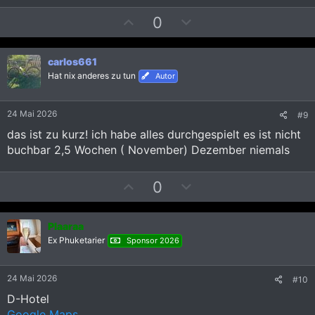
e
e
a
P
N
0
k
t
o
e
i
s
g
o
carlos661
i
a
n
Hat nix anderes zu tun
e
Autor
t
t
n
i
i
:
v
v
24 Mai 2026
#9
e
e
das ist zu kurz! ich habe alles durchgespielt es ist nicht
S
S
buchbar 2,5 Wochen ( November) Dezember niemals
t
t
i
i
P
N
0
m
m
o
e
m
m
s
g
e
e
Plaaraa
i
a
Ex Phuketarier
Sponsor 2026
t
t
i
i
v
v
24 Mai 2026
#10
e
e
D-Hotel
S
S
Google Maps