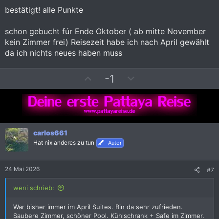
e
e
bestätigt! alle Punkte
S
S
t
t
schon gebucht fúr Ende Oktober ( ab mitte November
i
i
kein Zimmer frei) Reisezeit habe ich nach April gewählt
m
m
da ich nichts neues haben muss
m
m
e
e
P
N
-1
o
e
s
g
i
a
t
t
i
i
carlos661
v
v
Hat nix anderes zu tun
Autor
e
e
S
S
24 Mai 2026
#7
t
t
i
i
weni schrieb:
m
m
m
m
War bisher immer im April Suites. Bin da sehr zufrieden.
Saubere Zimmer, schöner Pool. Kühlschrank + Safe im Zimmer.
e
e