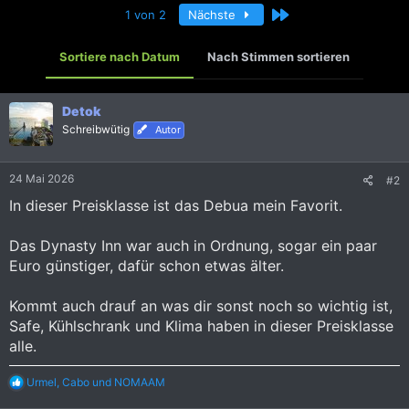
Letzte
1 von 2
Nächste
Sortiere nach Datum
Nach Stimmen sortieren
Detok
Schreibwütig
Autor
24 Mai 2026
#2
In dieser Preisklasse ist das Debua mein Favorit.
Das Dynasty Inn war auch in Ordnung, sogar ein paar
Euro günstiger, dafür schon etwas älter.
Kommt auch drauf an was dir sonst noch so wichtig ist,
Safe, Kühlschrank und Klima haben in dieser Preisklasse
alle.
R
Urmel
,
Cabo
und
NOMAAM
e