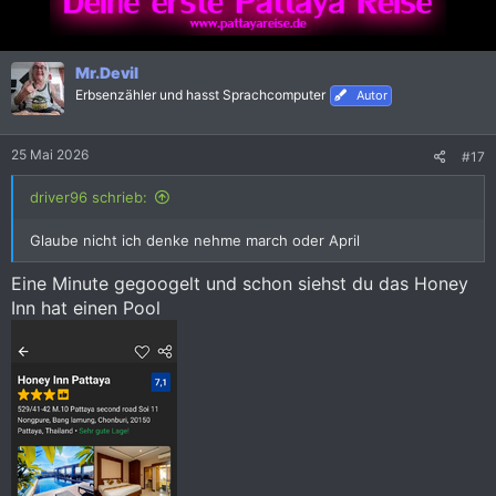
i
a
t
t
i
i
Mr.Devil
v
v
Erbsenzähler und hasst Sprachcomputer
Autor
e
e
S
S
25 Mai 2026
#17
t
t
i
i
driver96 schrieb:
m
m
m
m
Glaube nicht ich denke nehme march oder April
e
e
Eine Minute gegoogelt und schon siehst du das Honey
Inn hat einen Pool