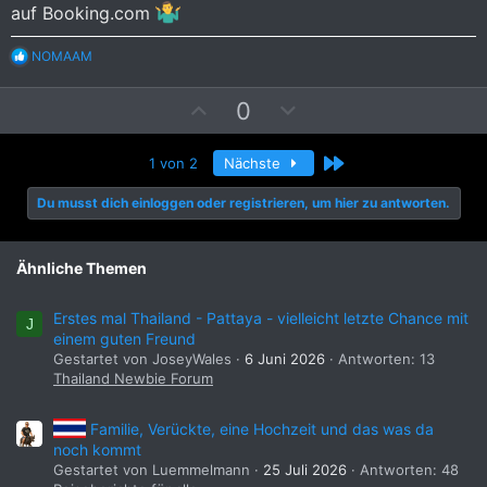
t
t
auf Booking.com
i
i
m
m
R
NOMAAM
m
m
e
a
e
e
P
N
0
k
t
o
e
i
s
g
o
Letzte
1 von 2
Nächste
i
a
n
e
t
t
Du musst dich einloggen oder registrieren, um hier zu antworten.
n
i
i
:
v
v
Ähnliche Themen
e
e
S
S
Erstes mal Thailand - Pattaya - vielleicht letzte Chance mit
t
t
J
einem guten Freund
i
i
Gestartet von JoseyWales
6 Juni 2026
Antworten: 13
m
m
Thailand Newbie Forum
m
m
e
e
Familie, Verückte, eine Hochzeit und das was da
noch kommt
Gestartet von Luemmelmann
25 Juli 2026
Antworten: 48