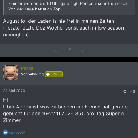
Zimmer werden bis 16 Uhr gereinigt. Personal sehr freundlich.
Von der Lage her auch Top.
August lol der Laden is nie frei in meinen Zeiten
( jetzte letzte Dez Woche, sonst auch in low season
unmöglich)
P
N
-1
o
e
s
g
Porks
i
a
Schreibwütig
Aktiv
t
t
i
i
v
v
24 Mai 2026
#8
e
e
Hi
S
S
Über Agoda ist was zu buchen ein Freund hat gerade
t
t
gebucht für den 16-22.11.2026 35€ pro Tag Superio
i
i
Zimmer
m
m
m
m
R
carlos661
e