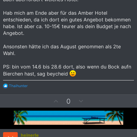
t
t
i
i
Hab mich am Ende aber für das Amber Hotel
m
m
entschieden, da ich dort ein gutes Angebot bekommen
m
m
habe. Ist aber ca. 10-15€ teurer als dein Budget je nach
e
e
Angebot.
Ansonsten hätte ich das August genommen als 2te
Wahl.
PS: bin vom 14.6 bis 28.6 dort, also wenn du Bock aufn
Bierchen hast, sag beycheid
R
Thaihunter
e
a
P
N
0
k
t
o
e
i
s
g
o
i
a
n
e
t
t
n
i
i
:
heinerle