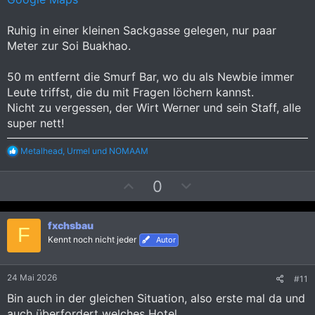
t
t
i
i
Ruhig in einer kleinen Sackgasse gelegen, nur paar
m
m
Meter zur Soi Buakhao.
m
m
e
e
50 m entfernt die Smurf Bar, wo du als Newbie immer
Leute triffst, die du mit Fragen löchern kannst.
Nicht zu vergessen, der Wirt Werner und sein Staff, alle
super nett!
R
Metalhead
,
Urmel
und
NOMAAM
e
a
P
N
0
k
t
o
e
i
s
g
o
fxchsbau
i
a
n
F
Kennt noch nicht jeder
e
Autor
t
t
n
i
i
:
v
v
24 Mai 2026
#11
e
e
Bin auch in der gleichen Situation, also erste mal da und
S
S
auch überfordert welches Hotel.