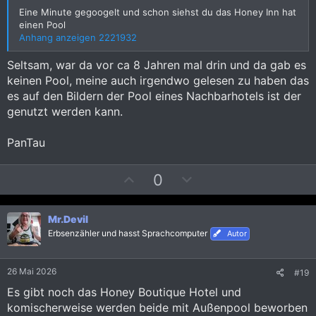
t
t
Eine Minute gegoogelt und schon siehst du das Honey Inn hat
i
i
einen Pool
m
m
Anhang anzeigen 2221932
m
m
Seltsam, war da vor ca 8 Jahren mal drin und da gab es
e
e
keinen Pool, meine auch irgendwo gelesen zu haben das
es auf den Bildern der Pool eines Nachbarhotels ist der
genutzt werden kann.
PanTau
P
N
0
o
e
s
g
Mr.Devil
i
a
Erbsenzähler und hasst Sprachcomputer
Autor
t
t
i
i
v
v
26 Mai 2026
#19
e
e
Es gibt noch das Honey Boutique Hotel und
S
S
komischerweise werden beide mit Außenpool beworben