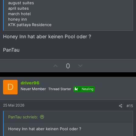
m
m
august suites
m
m
april suites
march hotel
e
e
honey inn
KTK pattaya Residence
Honey Inn hat aber keinen Pool oder ?
PanTau
P
N
0
o
e
s
g
driver96
i
a
D
Neuer Member
Thread Starter
Neuling
t
t
i
i
v
v
25 Mai 2026
#15
e
e
PanTau schrieb:
S
S
t
t
Honey Inn hat aber keinen Pool oder ?
i
i