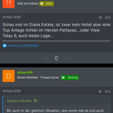
H
v
v
Gibt sich Mühe
Aktiv
e
e
S
S
24 Mai 2026
#12
t
t
Schau mal im Diana Estate, ist zwar kein Hotel aber eine
i
i
Top Anlage mitten im Herzen Pattayas....oder View
m
m
Talay 6, auch beste Lage...
m
m
e
e
R
anton1
und
NOMAAM
e
a
P
N
0
k
t
o
e
i
s
g
o
driver96
i
a
n
D
Neuer Member
e
Thread Starter
Neuling
t
t
n
i
i
:
v
v
24 Mai 2026
#13
e
e
sinetox schrieb:
S
S
t
t
Bin auch in der gleichen Situation, also erste mal da und auch