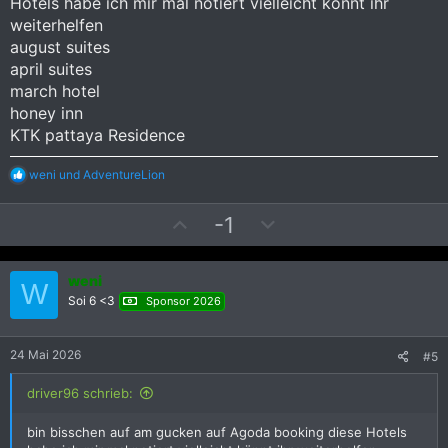
Hotels habe ich mir mal notiert vielleicht könnt ihr
t
t
weiterhelfen
i
i
august suites
m
m
april suites
m
m
march hotel
e
e
honey inn
KTK pattaya Residence
R
weni
und
AdventureLion
e
a
P
N
-1
k
t
o
e
i
s
g
o
weni
i
a
n
W
Soi 6 <3
e
Sponsor 2026
t
t
n
i
i
:
v
v
24 Mai 2026
#5
e
e
driver96 schrieb:
S
S
t
t
bin bisschen auf am gucken auf Agoda booking diese Hotels
i
i