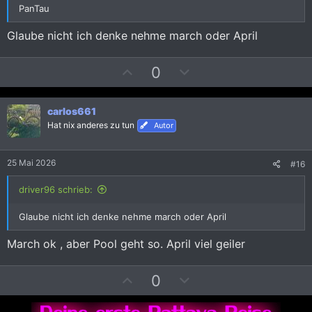
m
m
PanTau
m
m
Glaube nicht ich denke nehme march oder April
e
e
P
N
0
o
e
s
g
carlos661
i
a
Hat nix anderes zu tun
Autor
t
t
i
i
v
v
25 Mai 2026
#16
e
e
driver96 schrieb:
S
S
t
t
Glaube nicht ich denke nehme march oder April
i
i
m
m
March ok , aber Pool geht so. April viel geiler
m
m
e
e
P
N
0
o
e
s
g