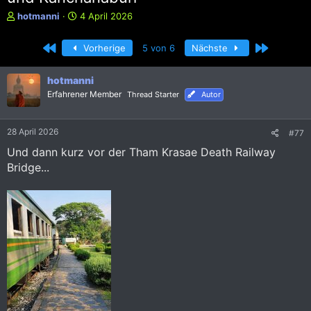
E
E
hotmanni
4 April 2026
r
r
s
s
Erste
Letzte
Vorherige
5 von 6
Nächste
t
t
e
e
l
l
hotmanni
l
l
Erfahrener Member
Thread Starter
Autor
e
t
r
a
m
28 April 2026
#77
Und dann kurz vor der Tham Krasae Death Railway
Bridge...