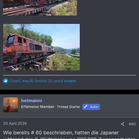
R
Cbler1
,
wwuff
,
Gecko-22
und 8 andere
e
a
k
hotmanni
t
i
Erfahrener Member
Thread Starter
Autor
o
n
e
30 April 2026
#80
n
:
Wie bereits # 60 beschrieben, hatten die Japaner