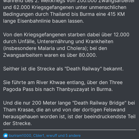
während des 2. Weltkriegs von 200.000 Zwangsarbeiter
und 62.000 Kriegsgefangenen unter unmenschlichen
Bedingungen durch Thailand bis Burma eine 415 KM
lange Eisenbahnlinie bauen lassen.
Von den Kriegsgefangenen starben dabei über 12.000
durch Unfälle, Unterernährung und Krankheiten
(insbesondere Malaria und Cholera); bei den
Zwangsarbeitern waren es über 80.000.
Seither ist die Strecke als "Death Railway" bekannt.
Sie führte am River Khwae entlang, über den Three
Pagoda Pass bis nach Thanbyuzayat in Burma.
Und die nur 200 Meter lange "Death Railway Bridge" bei
Tham Krasae, die an und von der dortigen Felswand
herausgehauen worden ist, ist der beeindruckendste Teil
der Strecke.
R
buriram1000
,
Cbler1
,
wwuff
und 5 andere