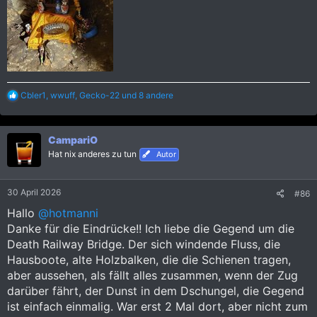
R
Cbler1
,
wwuff
,
Gecko-22
und 8 andere
e
a
k
CampariO
t
i
Hat nix anderes zu tun
Autor
o
n
e
30 April 2026
#86
n
:
Hallo
@hotmanni
Danke für die Eindrücke!! Ich liebe die Gegend um die
Death Railway Bridge. Der sich windende Fluss, die
Hausboote, alte Holzbalken, die die Schienen tragen,
aber aussehen, als fällt alles zusammen, wenn der Zug
darüber fährt, der Dunst in dem Dschungel, die Gegend
ist einfach einmalig. War erst 2 Mal dort, aber nicht zum