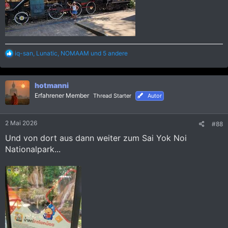
R
iq-san
,
Lunatic
,
NOMAAM
und 5 andere
e
a
k
hotmanni
t
i
Erfahrener Member
Thread Starter
Autor
o
n
e
2 Mai 2026
#88
n
:
Und von dort aus dann weiter zum Sai Yok Noi
Nationalpark...