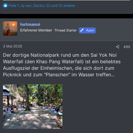
R
Pete 1
,
iq-san
,
Gecko-22
und 10 andere
e
a
k
hotmanni
t
i
Erfahrener Member
Thread Starter
Autor
o
n
e
3 Mai 2026
#89
n
:
Der dortige Nationalpark rund um den Sai Yok Noi
Waterfall (den Khao Pang Waterfall) ist ein beliebtes
Ausflugsziel der Einheimischen, die sich dort zum
Picknick und zum "Planschen" im Wasser treffen...