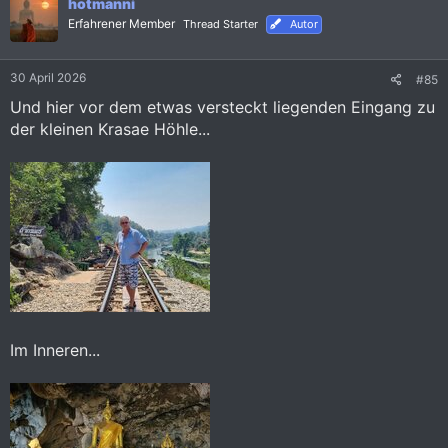
hotmanni
t
i
Erfahrener Member
Thread Starter
Autor
o
n
e
30 April 2026
#85
n
:
Und hier vor dem etwas versteckt liegenden Eingang zu
der kleinen Krasae Höhle...
Im Inneren...