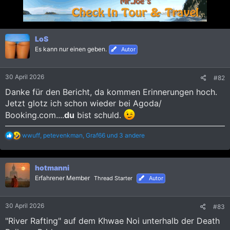
k
t
i
o
n
LoS
e
Es kann nur einen geben.
Autor
n
:
30 April 2026
#82
Danke für den Bericht, da kommen Erinnerungen hoch.
Jetzt glotz ich schon wieder bei Agoda/
Booking.com....
du
bist schuld.
R
wwuff
,
petevenkman
,
Graf66
und 3 andere
e
a
k
hotmanni
t
i
Erfahrener Member
Thread Starter
Autor
o
n
e
30 April 2026
#83
n
:
"River Rafting" auf dem Khwae Noi unterhalb der Death