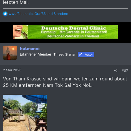
letzten Mal.
R
wwuff
,
Lunatic
,
Graf66
und 3 andere
e
a
k
t
i
o
n
hotmanni
e
Erfahrener Member
Thread Starter
Autor
n
:
2 Mai 2026
#87
Von Tham Krasae sind wir dann weiter zum round about
25 KM entfernten Nam Tok Sai Yok Noi...