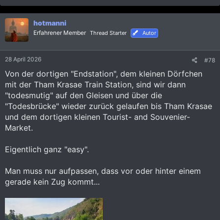
a
k
hotmanni
t
i
Erfahrener Member
Thread Starter
Autor
o
n
e
28 April 2026
#78
n
:
Von der dortigen "Endstation", dem kleinen Dörfchen
mit der Tham Krasae Train Station, sind wir dann
"todesmutig" auf den Gleisen und über die
"Todesbrücke" wieder zurück gelaufen bis Tham Krasae
und dem dortigen kleinen Tourist- and Souvenier-
Market.
Eigentlich ganz "easy".
Man muss nur aufpassen, dass vor oder hinter einem
gerade kein Zug kommt...