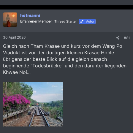
e
a
k
hotmanni
t
i
Erfahrener Member
Thread Starter
Autor
o
n
e
30 April 2026
#81
n
:
Gleich nach Tham Krasae und kurz vor dem Wang Po
Viadukt ist vor der dortigen kleinen Krasae Höhle
übrigens der beste Blick auf die gleich danach
beginnende "Todesbrücke" und den darunter liegenden
Khwae Noi...