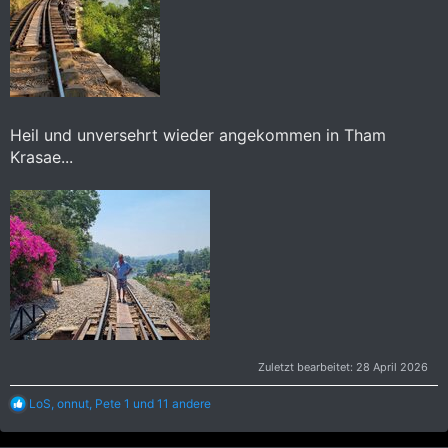
Heil und unversehrt wieder angekommen in Tham
Krasae...
Zuletzt bearbeitet:
28 April 2026
R
LoS
,
onnut
,
Pete 1
und 11 andere
e
a