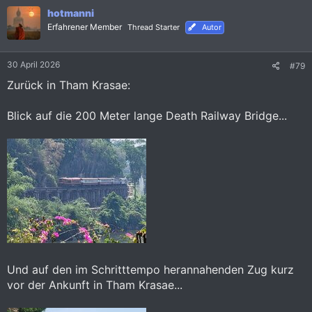
k
hotmanni
t
i
Erfahrener Member
Thread Starter
Autor
o
n
e
30 April 2026
#79
n
:
Zurück in Tham Krasae:
Blick auf die 200 Meter lange Death Railway Bridge...
Und auf den im Schritttempo herannahenden Zug kurz
vor der Ankunft in Tham Krasae...