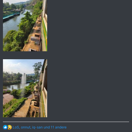
R
LoS
,
onnut
,
iq-san
und 11 andere
e