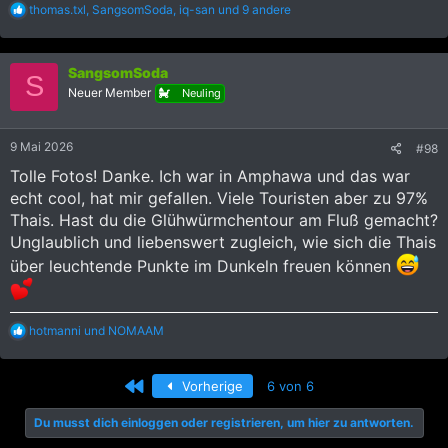
R
thomas.txl
,
SangsomSoda
,
iq-san
und 9 andere
e
a
k
SangsomSoda
t
S
i
Neuer Member
Neuling
o
n
e
9 Mai 2026
#98
n
:
Tolle Fotos! Danke. Ich war in Amphawa und das war
echt cool, hat mir gefallen. Viele Touristen aber zu 97%
Thais. Hast du die Glühwürmchentour am Fluß gemacht?
Unglaublich und liebenswert zugleich, wie sich die Thais
über leuchtende Punkte im Dunkeln freuen können
R
hotmanni
und
NOMAAM
e
a
k
Erste
Vorherige
6 von 6
t
i
Du musst dich einloggen oder registrieren, um hier zu antworten.
o
n