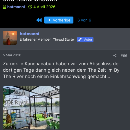
E
E
hotmanni
4 April 2026
r
r
s
s
Erste
Vorherige
6 von 6
t
t
e
e
l
l
hotmanni
l
l
Erfahrener Member
Thread Starter
Autor
e
t
r
a
m
5 Mai 2026
#96
Zurück in Kanchanaburi haben wir zum Abschluss der
dortigen Tage dann gleich neben dem The Zeit im By
The River noch einen Einkehrschwung gemacht...