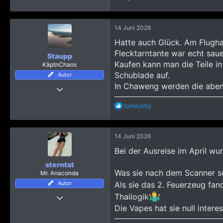
3
163
14 Juni 2026
Hatte auch Glück. Am Flugha
Flecktarntante war echt saue
Staupp
Kaufen kann man die Teile in
KäptnChaos
Schublade auf.
Autor
In Chaweng werden die abend
28 Oktober 2012
1.001
R
tomilustig
251
e
a
1.193
k
Da hinten
14 Juni 2026
t
i
Bei der Ausreise im April wu
o
n
sterntat
e
Was sie nach dem Scanner su
Mr. Anaconda
n
Autor
Als sie das 2. Feuerzeug fand
:
13 Juli 2020
Thailogik
Die Vapes hat sie null intere
2.692
66.581