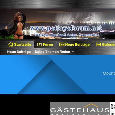
Startseite
Foren
Neue Beiträge
Galerie
Neue Beiträge
Deine Themen finden
Möcht