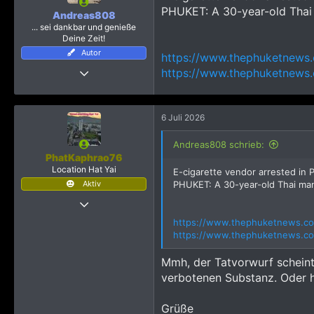
PHUKET: A 30-year-old Thai m
n
Andreas808
e
... sei dankbar und genieße
n
Deine Zeit!
:
Autor
https://www.thephuketnews.
4 Januar 2019
https://www.thephuketnews.
3.048
29.843
6 Juli 2026
3.915
StuttgarterUmland
Andreas808 schrieb:
PhatKaphrao76
Location Hat Yai
E-cigarette vendor arrested in 
Aktiv
PHUKET: A 30-year-old Thai man 
27 August 2024
248
https://www.thephuketnews.co
https://www.thephuketnews.co
613
833
Mmh, der Tatvorwurf scheint 
verbotenen Substanz. Oder 
Grüße