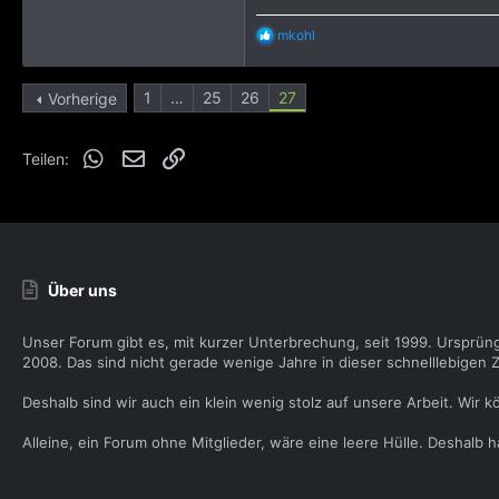
R
mkohl
e
a
k
1
…
25
26
27
Vorherige
t
i
o
WhatsApp
E-Mail
Link
Teilen:
n
e
n
:
Über uns
Unser Forum gibt es, mit kurzer Unterbrechung, seit 1999. Ursprün
2008. Das sind nicht gerade wenige Jahre in dieser schnelllebigen Z
Deshalb sind wir auch ein klein wenig stolz auf unsere Arbeit. Wir k
Alleine, ein Forum ohne Mitglieder, wäre eine leere Hülle. Deshalb