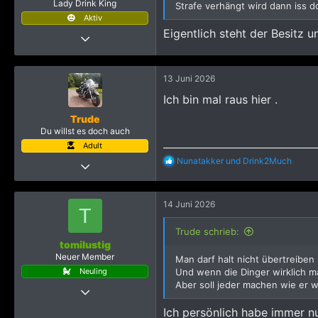
Lady Drink King
Strafe verhängt wird dann iss d
Aktiv
Eigentlich steht der Besitz u
4 November 2023
2.408
7.226
13 Juni 2026
2.315
Ich bin mal raus hier .
Trude
Du willst es doch auch
Adult
R
Nunatakker
und
Drink2Much
12 Oktober 2012
e
2.677
a
k
8.759
14 Juni 2026
t
T
2.915
i
o
Trude schrieb:
Erfurt
n
tomilustig
e
Neuer Member
Man darf halt nicht übertreiben
n
Neuling
Und wenn die Dinger wirklich ma
:
Aber soll jeder machen wie er wi
12 Juni 2026
4
Ich persönlich habe immer nu