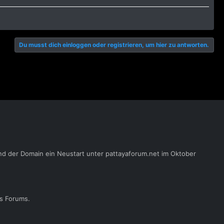
Du musst dich einloggen oder registrieren, um hier zu antworten.
nd der Domain ein Neustart unter pattayaforum.net im Oktober
es Forums.