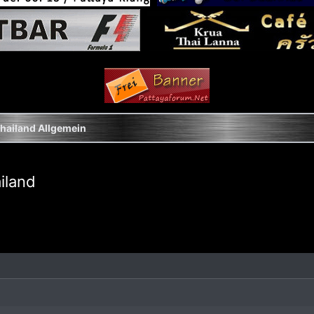
hailand Allgemein
iland