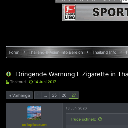
Foren
Thailand & Asien Info Bereich
Thailand Info
T
Dringende Warnung E Zigarette in Tha
E
E
Thaitouri
14 Juni 2017
r
r
s
s
1
…
25
26
27
Vorherige
t
t
e
e
l
l
13 Juni 2026
l
l
e
t
Trude schrieb:
r
a
colaplusrum
m