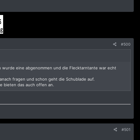
#500
ien wurde eine abgenommen und die Flecktarntante war echt
 danach fragen und schon geht die Schublade auf.
e bieten das auch offen an.
#501