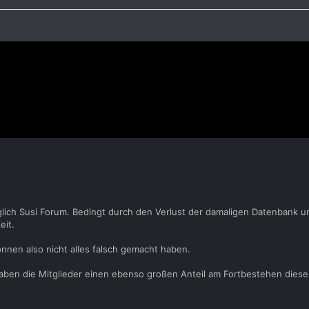
glich Susi Forum. Bedingt durch den Verlust der damaligen Datenbank u
eit.
önnen also nicht alles falsch gemacht haben.
 haben die Mitglieder einen ebenso großen Anteil am Fortbestehen dies