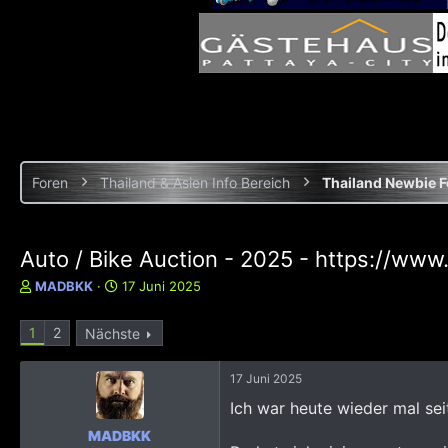
Foren
Thailand & Asien Info Bereich
Thailand Newbie 
Auto / Bike Auction - 2025 - https://www
E
E
MADBKK
17 Juni 2025
r
r
s
s
1
2
Nächste
t
t
e
e
l
l
17 Juni 2025
l
l
Ich war heute wieder mal sei
e
t
r
a
MADBKK
m