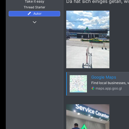
Da hat sich einiges getan, 
Take it easy
Thread Starter
Autor
Thread Starter
25 November 2019
1.606
16.268
3.115
BKK
Google Maps
Find local businesses, 
maps.app.goo.gl