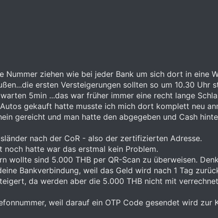
ne Nummer ziehen wie bei jeder Bank um sich dort in eine 
ßen...die ersten Versteigerungen sollten so um 10.30 Uhr s
 warten 5min ...das war früher immer eine recht lange Schl
Autos gekauft hatte musste ich mich dort komplett neu an
chein gereicht und man hatte den abgegeben und Cash hinte
usländer nach der CoR - also der zertifizierten Adresse.
 noch hatte war das erstmal kein Problem.
ern wollte sind 5.000 THB per QR-Scan zu überweisen. Denk
deine Bankverbindung, weil das Geld wird nach 1 Tag zurüc
rsteigert, da werden aber die 5.000 THB nicht mit verrech
lefonnummer, weil darauf ein OTP Code gesendet wird zur 