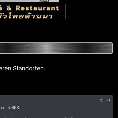
deren Standorten.
#1
kes in BKK.