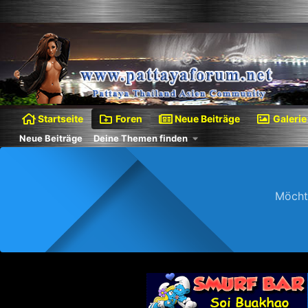
Startseite
Foren
Neue Beiträge
Galerie
Neue Beiträge
Deine Themen finden
Möcht