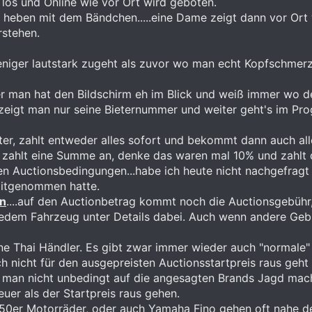
los und Online wie vor Ort wird geboten.
 heben mit dem Bändchen.....eine Dame zeigt dann vor Ort w
rstehen.
 weniger lautstark zugeht als zuvor wo man echt Kopfschm
aber man hat den Bildschirm eh im Blick und weiß immer wo de
zeigt man nur seine Bieternummer und weiter geht's im Pr
r, zahlt entweder alles sofort und bekommt dann auch all
 zahlt eine Summe an, denke das waren mal 10% und zahlt 
en Auctionsbedingungen...habe ich heute nicht nachgefragt 
mitgenommen hatte.
en
....auf den Auctionbetrag kommt noch die Auctionsgebühr
 jedem Fahrzeug unter Details dabei. Auch wenn andere Gebü
ine Thai Händler. Es gibt zwar immer wieder auch "normale" 
nicht für den ausgepreisten Auctionsstartpreis raus geht 
an nicht unbedingt auf die angesagten Brands Jagd macht
euer als der Startpreis raus gehen.
0er Motorräder, oder auch Yamaha Fino gehen oft nahe de