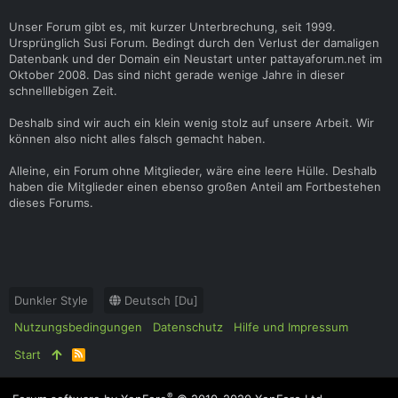
für mich eher eine 5/10 , obwohl sie sich große Mühe geben
Unser Forum gibt es, mit kurzer Unterbrechung, seit 1999.
hat.
Ursprünglich Susi Forum. Bedingt durch den Verlust der damaligen
Datenbank und der Domain ein Neustart unter pattayaforum.net im
Am Abend ging es dann wieder raus Richtung Tree Town.
Oktober 2008. Das sind nicht gerade wenige Jahre in dieser
Hatte mich dort mit zwei Kumpels verabredet, um einfach ein
schnelllebigen Zeit.
paar Bier zu trinken und gemütlich in den Abend zu starten.
Also nichts Großes geplant. Erstmal nur hinsetzen, quatschen,
Deshalb sind wir auch ein klein wenig stolz auf unsere Arbeit. Wir
trinken und schauen, wohin der Abend einen so treibt.
können also nicht alles falsch gemacht haben.
Sind dann auch eine ganze Weile dort sitzen geblieben. Tree
Alleine, ein Forum ohne Mitglieder, wäre eine leere Hülle. Deshalb
Town ist dafür eigentlich perfekt.. Aus einem Bier wurden
haben die Mitglieder einen ebenso großen Anteil am Fortbestehen
dann natürlich wieder mehrere. War ja irgendwie klar.
dieses Forums.
Später sind wir dann noch weiter Richtung LK Metro gezogen
und waren dort in zwei oder drei Bars. Weiter getrunken,
bisschen Musik, bisschen Unterhaltung und natürlich auch ein
bisschen Spaß mit den Mädels gehabt. War alles ganz nett,
aber so richtig war an dem Abend irgendwie keine für mich
Dunkler Style
Deutsch [Du]
dabei. K
Nutzungsbedingungen
Datenschutz
Hilfe und Impressum
Irgendwann wurde es dann später und später. Die anderen
waren noch unterwegs oder hatten ihre eigenen Pläne, also
Start
R
S
bin ich irgendwann nachts alleine weiter Richtung Beach Road
S
gelaufen. Eigentlich bin ich kein so Fan von der Mädels dort
®