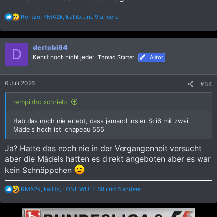
R
Rentzo
,
RMA2k
,
kallitx
und 9 andere
e
a
k
dertobi84
t
D
i
Kennt noch nicht jeder
Thread Starter
Autor
o
n
e
6 Juli 2026
#34
n
:
rempinho schrieb:
Hab das noch nie erlebt, dass jemand ins er Soi6 mit zwei
Mädels hoch ist, chapeau 555
Ja? Hatte das noch nie in der Vergangenheit versucht
aber die Mädels hatten es direkt angeboten aber es war
kein Schnäppchen
R
RMA2k
,
kallitx
,
LONE WULF 68
und 6 andere
e
a
k