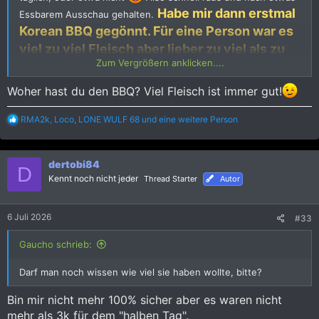
Habe mir dann erstmal
Essbarem Ausschau gehalten.
Korean BBQ gegönnt. Für eine Person war es
viel zu viel Fleisch aber lieber zu viel als zu
Zum Vergrößern anklicken....
wenig
Woher hast du den BBQ? Viel Fleisch ist immer gut!
R
RMA2k
,
Loco
,
LONE WULF 68
und eine weitere Person
e
a
k
dertobi84
t
D
i
Kennt noch nicht jeder
Thread Starter
Autor
o
n
e
6 Juli 2026
#33
n
:
Gaucho schrieb:
Darf man noch wissen wie viel sie haben wollte, bitte?
Bin mir nicht mehr 100% sicher aber es waren nicht
mehr als 3k für dem "halben Tag".