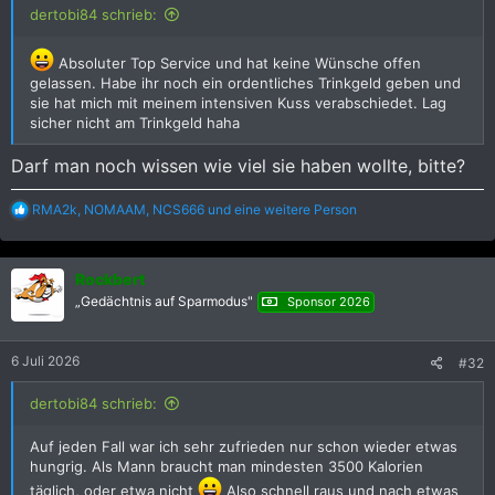
dertobi84 schrieb:
Absoluter Top Service und hat keine Wünsche offen
gelassen. Habe ihr noch ein ordentliches Trinkgeld geben und
sie hat mich mit meinem intensiven Kuss verabschiedet. Lag
sicher nicht am Trinkgeld haha
Darf man noch wissen wie viel sie haben wollte, bitte?
R
RMA2k
,
NOMAAM
,
NCS666
und eine weitere Person
e
a
k
Rockbert
t
i
„Gedächtnis auf Sparmodus"
Sponsor 2026
o
n
e
6 Juli 2026
#32
n
:
dertobi84 schrieb:
Auf jeden Fall war ich sehr zufrieden nur schon wieder etwas
hungrig. Als Mann braucht man mindesten 3500 Kalorien
täglich, oder etwa nicht
Also schnell raus und nach etwas