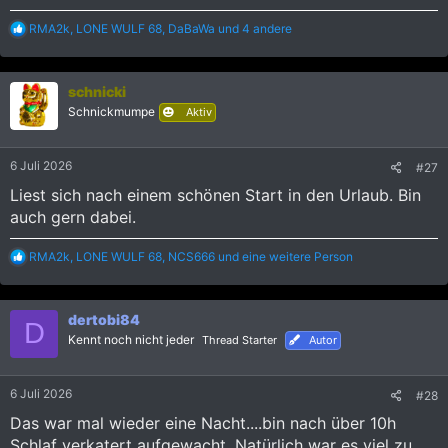
R
RMA2k
,
LONE WULF 68
,
DaBaWa
und 4 andere
e
a
k
schnicki
t
i
Schnickmumpe
Aktiv
o
n
e
6 Juli 2026
#27
n
:
Liest sich nach einem schönen Start in den Urlaub. Bin
auch gern dabei.
R
RMA2k
,
LONE WULF 68
,
NCS666
und eine weitere Person
e
a
k
dertobi84
t
D
i
Kennt noch nicht jeder
Thread Starter
Autor
o
n
e
6 Juli 2026
#28
n
:
Das war mal wieder eine Nacht....bin nach über 10h
Schlaf verkatert aufgewacht. Natürlich war es viel zu