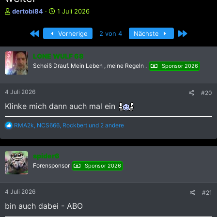
E
E
dertobi84
1 Juli 2026
r
r
s
s
Erste
Letzte
Vorherige
2 von 4
Nächste
t
t
e
e
l
l
LONE WULF 68
l
l
Scheiß Drauf. Mein Leben , meine Regeln .
Sponsor 2026
e
t
r
a
m
4 Juli 2026
#20
Klinke mich dann auch mal ein
R
RMA2k
,
NCS666
,
Rockbert
und 2 andere
e
a
k
spider6
t
i
Forensponsor
Sponsor 2026
o
n
e
4 Juli 2026
#21
n
:
bin auch dabei - ABO