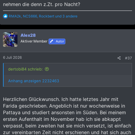
nehmen die denn z.Zt. pro Nacht?
R
RMA2k
,
NCS666
,
Rockbert
und 3 andere
e
a
k
Alex28
t
i
Aktiver Member
Autor
o
n
e
6 Juli 2026
#37
n
:
dertobi84 schrieb:
Anhang anzeigen 2232463
Herzlichen Glückwunsch. Ich hatte letztes Jahr mit
Farida geschrieben. Angeblich ist nur wochenweise in
Pattaya und studiert ansonsten im Süden. Bei meinem
ersten Aufenthalt im November hab ich sie abkappt
verpasst, beim zweiten hat sie mich versetzt, ist einfach
zur vereinbarten Zeit nicht erschienen und hat sich auch