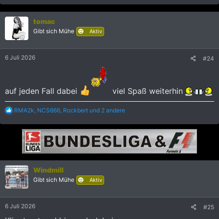
a
k
tomac
t
i
Gibt sich Mühe
Aktiv
o
n
e
6 Juli 2026
#24
n
:
auf jeden Fall dabei
viel Spaß weiterhin
R
RMA2k
,
NCS666
,
Rockbert
und 2 andere
e
a
k
t
i
o
n
Windmill
e
Gibt sich Mühe
n
Aktiv
:
6 Juli 2026
#25