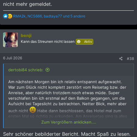
nicht mehr gemeldet.
R
RMA2k
,
NCS666
,
badtaya77
und 5 andere
e
a
k
benji
t
i
Kann das Streunen nicht lassen
Aktiv
o
n
e
6 Juli 2026
#38
n
:
dertobi84 schrieb:
Am nächsten Morgen bin ich relativ entspannt aufgewacht.
War zum Glück nicht komplett zerstört vom Reisetag bzw. der
Anreise, aber natürlich trotzdem noch etwas müde. Super
verschlafen bin ich erstmal auf den Balkon gegangen, um die
Aufsicht bei Tageslicht zu betrachten. Netter Blick, mehr aber
auch nicht
Habe dann beschlossen, das Hotel mal zum
ersten Mal so richtig zu erkunden. Am Anreisetag ging ja alles
eher schnell. Jetzt wollte ich mir das Grande Centre Point
Zum Vergrößern anklicken....
Pattaya aber mal genauer anschauen. Also erstmal frisch
gemacht und dann auf die Suche nach dem Frühstück
Sehr schöner bebilderter Bericht. Macht Spaß zu lesen.