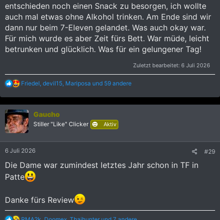
entschieden noch einen Snack zu besorgen, ich wollte
auch mal etwas ohne Alkohol trinken. Am Ende sind wir
dann nur beim 7-Eleven gelandet. Was auch okay war.
Für mich wurde es aber Zeit fürs Bett. War müde, leicht
betrunken und glücklich. Was für ein gelungener Tag!
Zuletzt bearbeitet:
6 Juli 2026
R
Friedel
,
devil15
,
Mariposa
und 59 andere
e
a
k
Gaucho
t
i
Stiller "Like" Clicker
Aktiv
o
n
e
6 Juli 2026
#29
n
:
Die Dame war zumindest letztes Jahr schon in TF in
Patte
Danke fürs Review
R
RMA2k
,
Doomex
,
Thaihunter
und 7 andere