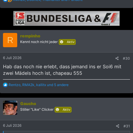
e
a
k
t
i
o
n
rempinho
e
R
Kennt noch nicht jeder
n
Aktiv
:
6 Juli 2026
#30
Hab das noch nie erlebt, dass jemand ins er Soi6 mit
zwei Mädels hoch ist, chapeau 555
R
Rentzo
,
RMA2k
,
kallitx
und 5 andere
e
a
k
Gaucho
t
i
Stiller "Like" Clicker
Aktiv
o
n
e
6 Juli 2026
#31
n
: