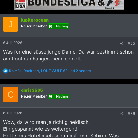
t
i
o
n
jupiterocean
e
J
Neuer Member
n
Neuling
:
6 Juli 2026
#35
Was für eine süsse junge Dame. Da war bestimmt schon
am Pool rumhängen ziemlich nett...
R
RMA2k
,
Rockbert
,
LONE WULF 68
und 2 andere
e
a
k
chris3535
t
C
i
Neuer Member
Neuling
o
n
e
6 Juli 2026
#36
n
:
Wow, da wird man ja richtig neidisch!
Bin gespannt wie es weitergeht!
Hatte das Hotel auch schon auf dem Schirm. Was