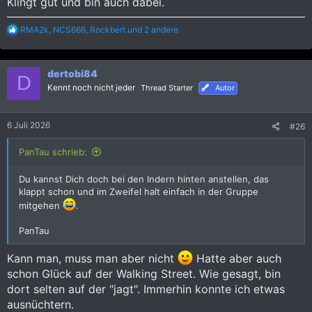
Klingt gut und bin auch dabei.
R
RMA2k
,
NCS666
,
Rockbert
und 2 andere
e
a
k
dertobi84
t
D
i
Kennt noch nicht jeder
Thread Starter
Autor
o
n
e
6 Juli 2026
#26
n
:
PanTau schrieb:
Du kannst Dich doch bei den Indern hinten anstellen, das
klappt schon und im Zweifel halt einfach in der Gruppe
mitgehen
.
PanTau
Kann man, muss man aber nicht
Hatte aber auch
schon Glück auf der Walking Street. Wie gesagt, bin
dort selten auf der "jagt". Immerhin konnte ich etwas
ausnüchtern.