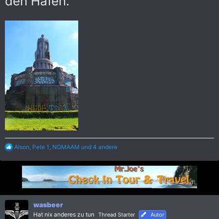
den Hafen.
R
Alson
,
Pete 1
,
NOMAAM
und 4 andere
e
a
k
t
i
o
n
wasbeer
e
Hat nix anderes zu tun
Thread Starter
Autor
n