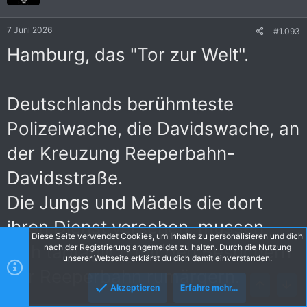
o
n
e
7 Juni 2026
#1.093
n
:
Hamburg, das "Tor zur Welt".
Deutschlands berühmteste
Polizeiwache, die Davidswache, an
der Kreuzung Reeperbahn-
Davidsstraße.
Die Jungs und Mädels die dort
ihren Dienst versehen, mussen
Diese Seite verwendet Cookies, um Inhalte zu personalisieren und dich
sich tagtäglich mit den Besuchern
nach der Registrierung angemeldet zu halten. Durch die Nutzung
unserer Webseite erklärst du dich damit einverstanden.
der Reeperbahn rumärgern.
Akzeptieren
Erfahre mehr…