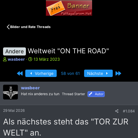
Bilder und Rate Threads
Weltweit "ON THE ROAD"
Andere
E
E
wasbeer
13 März 2023
r
r
s
s
Erste
Letzte
Vorherige
58 von 61
Nächste
t
t
e
e
l
l
wasbeer
l
l
Hat nix anderes zu tun
Thread Starter
Autor
e
t
r
a
m
29 Mai 2026
#1.084
Als nächstes steht das "TOR ZUR
WELT" an.