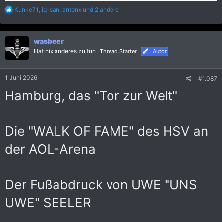
R
Kunke71
,
iq-san
,
antonx
und 2 andere
e
a
k
wasbeer
t
i
Hat nix anderes zu tun
Thread Starter
Autor
o
n
e
1 Juni 2026
#1.087
n
:
Hamburg, das "Tor zur Welt"
Die "WALK OF FAME" des HSV an
der AOL-Arena
Der Fußabdruck von UWE "UNS
UWE" SEELER