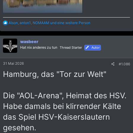
R
Alson
,
anton1
,
NOMAAM
und eine weitere Person
e
a
k
wasbeer
t
i
Hat nix anderes zu tun
Thread Starter
Autor
o
n
e
31 Mai 2026
#1.086
n
:
Hamburg, das "Tor zur Welt"
Die "AOL-Arena", Heimat des HSV.
Habe damals bei klirrender Kälte
das Spiel HSV-Kaiserslautern
gesehen.