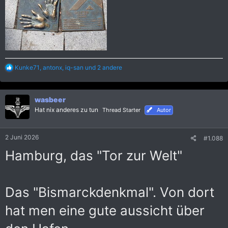
R
Kunke71
,
antonx
,
iq-san
und 2 andere
e
a
k
wasbeer
t
i
Hat nix anderes zu tun
Thread Starter
Autor
o
n
e
2 Juni 2026
#1.088
n
:
Hamburg, das "Tor zur Welt"
Das "Bismarckdenkmal". Von dort
hat men eine gute aussicht über