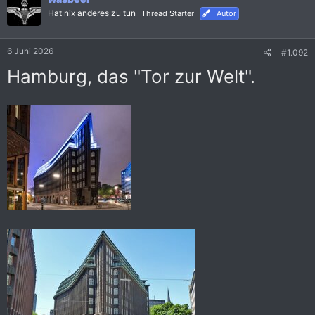
i
Hat nix anderes zu tun
Thread Starter
Autor
o
n
e
6 Juni 2026
#1.092
n
:
Hamburg, das "Tor zur Welt".