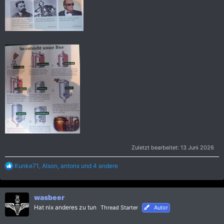
Zuletzt bearbeitet:
13 Juni 2026
R
Kunke71
,
Alson
,
antonx
und 4 andere
e
a
k
wasbeer
t
i
Hat nix anderes zu tun
Thread Starter
Autor
o
n