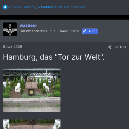
R
Kunke71
,
antonx
,
SchlabbeSebbel
und 3 andere
e
a
k
wasbeer
t
i
Hat nix anderes zu tun
Thread Starter
Autor
o
n
e
5 Juni 2026
#1.091
n
:
Hamburg, das "Tor zur Welt".