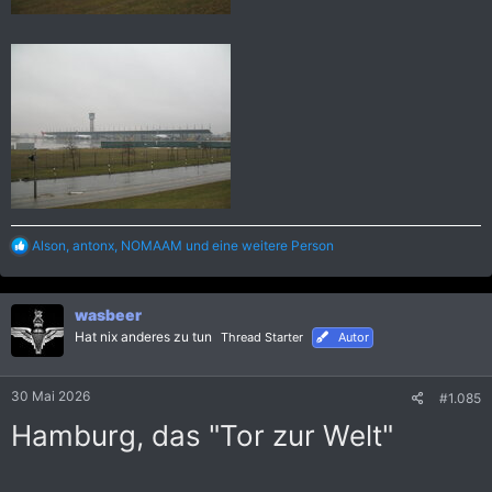
R
Alson
,
antonx
,
NOMAAM
und eine weitere Person
e
a
k
wasbeer
t
i
Hat nix anderes zu tun
Thread Starter
Autor
o
n
e
30 Mai 2026
#1.085
n
:
Hamburg, das "Tor zur Welt"