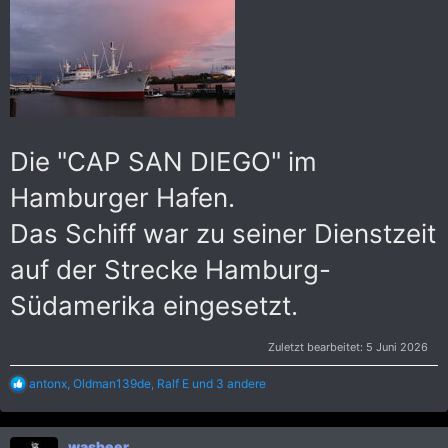
Die "CAP SAN DIEGO" im
Hamburger Hafen.
Das Schiff war zu seiner Dienstzeit
auf der Strecke Hamburg-
Südamerika eingesetzt.
Zuletzt bearbeitet:
5 Juni 2026
R
antonx
,
Oldman139de
,
Ralf E
und 3 andere
e
a
k
wasbeer
t