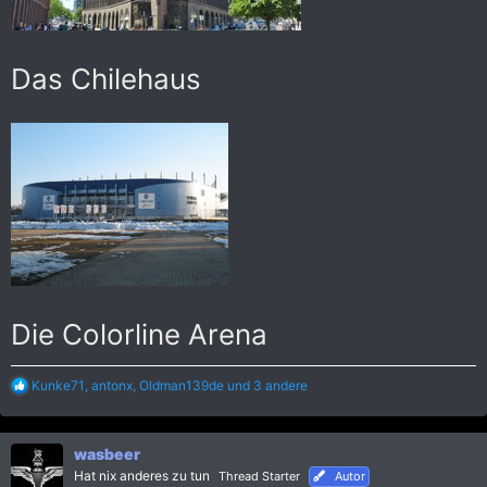
Das Chilehaus
Die Colorline Arena
R
Kunke71
,
antonx
,
Oldman139de
und 3 andere
e
a
k
wasbeer
t
i
Hat nix anderes zu tun
Thread Starter
Autor