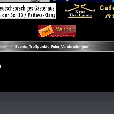
orum
Events, Treffpunkte, Feier, Verabredungen!
n