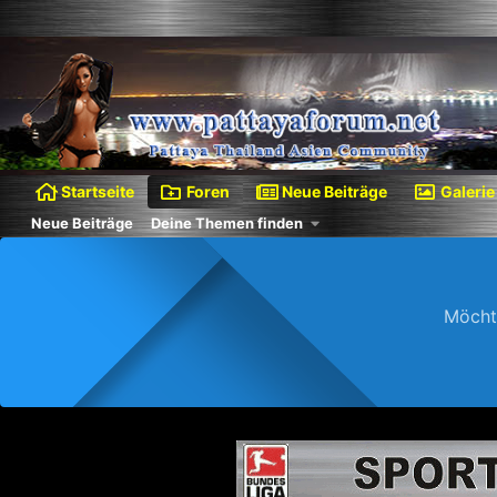
Startseite
Foren
Neue Beiträge
Galerie
Neue Beiträge
Deine Themen finden
Möcht