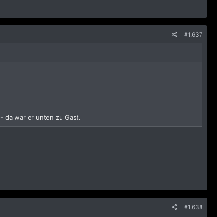
#1.637
- da war er unten zu Gast.
#1.638