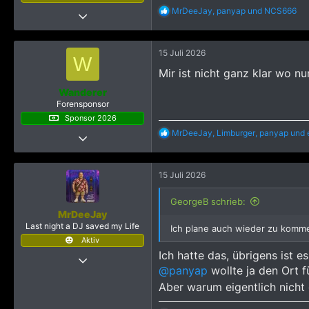
R
MrDeeJay
,
panyap
und
NCS666
1 September 2023
e
141
a
k
380
15 Juli 2026
t
W
603
i
Mir ist nicht ganz klar wo n
o
n
Wanderer
e
Forensponsor
n
Sponsor 2026
:
R
MrDeeJay
,
Limburger
,
panyap
und e
4 November 2019
e
497
a
k
2.835
15 Juli 2026
t
1.343
i
o
GeorgeB schrieb:
n
MrDeeJay
e
Last night a DJ saved my Life
Ich plane auch wieder zu komme
n
Aktiv
:
Ich hatte das, übrigens ist e
25 Juli 2018
@panyap
wollte ja den Ort 
1.348
Aber warum eigentlich nicht
7.735
2.515