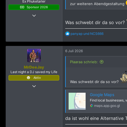
Ex Phuketarier
zur weiteren Abendgestaltung
Sponsor 2026
19 Dezember 2022
921
Was schwebt dir da so vor?
8.263
R
panyap
und
NCS666
2.245
e
a
k
6 Juli 2026
t
i
o
Plaaraa schrieb:
n
MrDeeJay
e
Last night a DJ saved my Life
n
Aktiv
:
Was schwebt dir da so vor?
25 Juli 2018
1.348
Google Maps
7.735
Find local businesses, 
2.515
maps.app.goo.gl
Frankfurt am Main
da ist wohl eine Alternativ