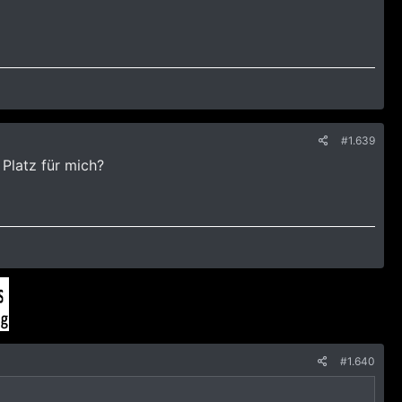
#1.639
Platz für mich?
#1.640