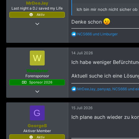
MrDeeJay
Last night a DJ saved my Life
Ich bin mir noch nicht sicher o
Aktiv
Denke schon
25 Juli 2018
1.348
R
NCS666
und
Limburger
7.735
e
a
2.515
k
Frankfurt am Main
14 Juli 2026
t
W
i
Ich habe weniger Befürchtun
o
n
Wanderer
e
Aktuell suche ich eine Lösun
Forensponsor
n
Sponsor 2026
:
R
MrDeeJay
,
panyap
,
NCS666
und ei
4 November 2019
e
497
a
k
2.835
15 Juli 2026
t
G
1.343
i
Ich plane auch wieder zu ko
o
n
GeorgeB
e
Aktiver Member
n
Aktiv
: