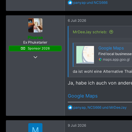
R
panyap
und
NCS666
e
a
k
6 Juli 2026
t
i
o
MrDeeJay schrieb:
n
Plaaraa
e
Ex Phuketarier
n
Google Maps
Sponsor 2026
:
Find local businesse
19 Dezember 2022
maps.app.goo.gl
921
8.263
da ist wohl eine Alternative T
2.245
Ja, habe ich auch von andere
Google Maps
R
panyap
,
NCS666
und
MrDeeJay
e
a
k
9 Juli 2026
t
M
i