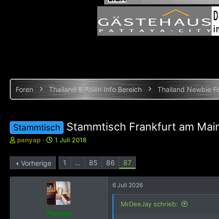
Foren
Thailand & Asien Info Bereich
Thailand Newbie F
Stammtisch Frankfurt am Mai
Stammtisch
E
E
panyap
1 Juli 2018
r
r
s
s
1
…
85
86
87
Vorherige
t
t
e
e
l
l
6 Juli 2026
l
l
e
t
MrDeeJay schrieb:
r
a
Plaaraa
m