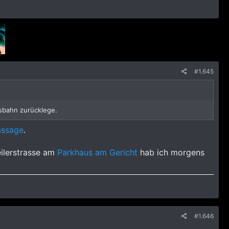
#1.645
esbahn zurücklege.
assage
.
eilerstrasse am
Parkhaus am Gericht
hab ich morgens
#1.646