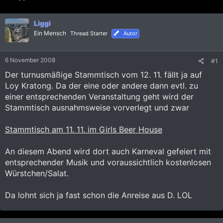
r
r
s
s
t
Liggi
t
e
e
Ein Mensch
Thread Starter
Autor
l
l
l
l
e
t
6 November 2008
#1
r
a
Der turnusmäßige Stammtisch vom 12. 11. fällt ja auf
m
Loy Kratong. Da der eine oder andere dann evtl. zu
einer entsprechenden Veranstaltung geht wird der
Stammtisch ausnahmsweise vorverlegt und zwar
Stammtisch am 11. 11. im Girls Beer House
An diesem Abend wird dort auch Karneval gefeiert mit
entsprechender Musik und voraussichtlich kostenlosen
Würstchen/Salat.
Da lohnt sich ja fast schon die Anreise aus D. LOL