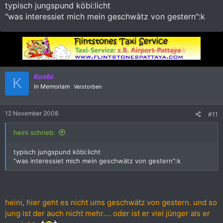
typisch jungspund köbi:licht
mir geht es einfach ums prinzip, nicht ums
"was interessiet mich mein geschwätz von gestern":k
versprochene....
köbi
Koebi
K
In Memoriam
Verstorben
12 November 2008
#11
heini schrieb:
typisch jungspund köbi:licht
"was interessiet mich mein geschwätz von gestern":k
heini, hier geht es nicht ums geschwätz von gestern. und so
jung ist der auch nicht mehr.... oder ist er viel jünger als er