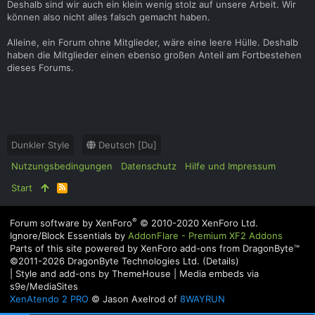
Deshalb sind wir auch ein klein wenig stolz auf unsere Arbeit. Wir
können also nicht alles falsch gemacht haben.
Alleine, ein Forum ohne Mitglieder, wäre eine leere Hülle. Deshalb
haben die Mitglieder einen ebenso großen Anteil am Fortbestehen
dieses Forums.
Dunkler Style
Deutsch [Du]
Nutzungsbedingungen
Datenschutz
Hilfe und Impressum
Start
R
S
S
®
Forum software by XenForo
© 2010-2020 XenForo Ltd.
Ignore/Block Essentials by
AddonFlare - Premium XF2 Addons
Parts of this site powered by
XenForo add-ons from DragonByte™
©2011-2026
DragonByte Technologies Ltd.
(
Details
)
|
Style and add-ons by ThemeHouse
|
Media embeds via
s9e/MediaSites
XenAtendo 2 PRO
© Jason Axelrod of
8WAYRUN