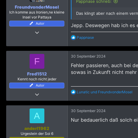
Pappnase schrieb:
FreundvonderMosel
Ich komme aus Ironien,ne kleine
Das klingt aber nach einem verme
Insel vor Pattaya
Autor
Jepp. Deswegen hab ich es 
24 März 2019
R
Pappnase
4.113
e
23.983
a
k
4.115
30 September 2024
t
F
Mein(e) Bericht(e)
https://www.pattayaforum.net/forums/threads/pattaya-dezember-januar-2021-und-ich-bin-mir-trotzdem-sicher-alles-richtig-gemacht-zu-haben.70641/
i
Fehler passieren, auch bei d
o
sowas in Zukunft nicht mehr 
n
Fred1512
e
Kennt noch nicht jeder
n
Autor
:
R
Lunatic
und
FreundvonderMosel
18 August 2024
e
37
a
k
176
30 September 2024
t
A
393
i
Nur bedauerlich daß solch ei
o
n
anderl1962
e
Urgestein der Soi 6
n