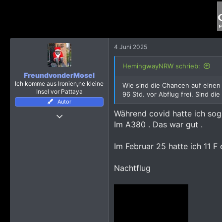
191
493
4 Juni 2025
HemingwayNRW schrieb:
FreundvonderMosel
Ich komme aus Ironien,ne kleine
Wie sind die Chancen auf einen 
Insel vor Pattaya
96 Std. vor Abflug frei. Sind di
Autor
Während covid hatte ich soga
24 März 2019
Im A380 . Das war gut .
4.113
23.983
Im Februar 25 hatte ich 11 F 
4.115
Mein(e) Bericht(e)
https://www.pattayaforum.net/forums/threads/pattaya-dezember-januar-2021-und-ich-bin-mir-trotzdem-sicher-alles-richtig-gemacht-zu-haben.70641/
Nachtflug