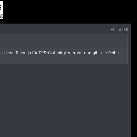
#258
t diese Reihe ja für PPS-Clubmitglieder vor und gibt die Reihe