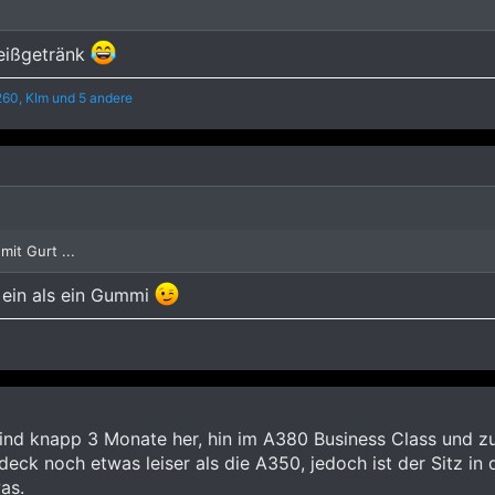
Heißgetränk
260
,
KIm
und 5 andere
it Gurt ...
 ein als ein Gummi
sind knapp 3 Monate her, hin im A380 Business Class und z
deck noch etwas leiser als die A350, jedoch ist der Sitz i
as.