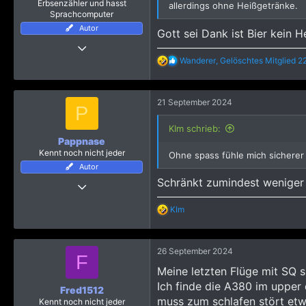
Erbsenzähler und hasst
allerdings ohne Heißgetränke.
Sprachcomputer
Autor
Gott sei Dank ist Bier kein 
15 März 2012
R
Wanderer
,
Gelöschtes Mitglied 2
3.392
e
13.019
a
k
3.215
21 September 2024
t
P
i
o
KIm schrieb:
n
Pappnase
e
Kennt noch nicht jeder
Ohne spass fühle mich sicherer m
n
Autor
:
Schränkt zumindest weniger
11 September 2024
36
R
KIm
241
e
a
393
k
26 September 2024
t
F
i
Meine letzten Flüge mit SQ 
o
Ich finde die A380 im upper 
n
Fred1512
e
muss zum schlafen stört etw
Kennt noch nicht jeder