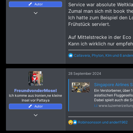
n
Service war absolute Weltkl
Autor
:
Zumal man sich mit book the
18 August 2024
Ich hatte zum Beispiel den 
37
Frühstück serviert.
176
393
Auf Mittelstrecke in der Ec
Kann ich wirklich nur empfeh
R
Callavera
,
Phyton
,
KIm
und 6 ander
e
a
k
28 September 2024
t
i
o
Singapore Airlines 
n
FreundvonderMosel
Ein Verstorbener, über 
e
asiatischen Fluggesells
Ich komme aus Ironien,ne kleine
n
Dabei spielt auch die S
Insel vor Pattaya
:
www.luzernerzeitun
Autor
24 März 2019
4.113
R
Robinsonsson
und
anderl1962
e
23.983
a