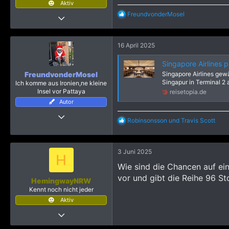
Aktiv
:
R
FreundvonderMosel
21 August 2019
e
3.321
a
k
8.763
16 April 2025
t
2.815
i
o
Singapore Airlines 
n
FreundvonderMosel
Singapore Airlines gew
e
Singapur in Terminal 2
Ich komme aus Ironien,ne kleine
n
Insel vor Pattaya
reisetopia.de
:
Autor
24 März 2019
R
Robinsonsson
und
Travis Scott
4.113
e
a
23.983
k
3 Juni 2025
4.115
t
H
i
Mein(e) Bericht(e)
https://www.pattayaforum.net/forums/threads/pattaya-dezember-januar-2021-und-ich-bin-mir-trotzdem-sicher-alles-richtig-gemacht-zu-haben.70641/
Wie sind die Chancen auf ein
o
vor und gibt die Reihe 96 St
n
HemingwayNRW
e
Kennt noch nicht jeder
n
Aktiv
:
26 Mai 2025
57