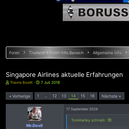
Foren
Thailand & Asien Info Bereich
Allgemeine Info
Singapore Airlines aktuelle Erfahrungen
E
E
Travis Scott
7 Juli 2018
r
r
s
s
1
…
12
13
14
15
16
Vorherige
Nächste
t
t
e
e
l
l
17 September 2024
l
l
e
t
TomHarley schrieb:
r
a
Mr.Devil
m