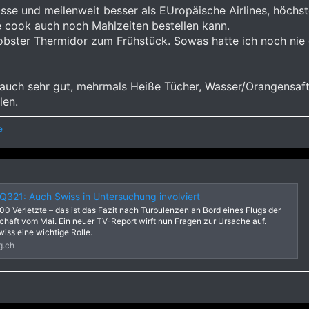
asse und meilenweit besser als EUropäische Airlines, höchs
 cook auch noch Mahlzeiten bestellen kann.
Lobster Thermidor zum Frühstück. Sowas hatte ich noch nie 
o auch sehr gut, mehrmals Heiße Tücher, Wasser/Orangensaf
len.
e
SQ321: Auch Swiss in Untersuchung involviert
100 Verletzte – das ist das Fazit nach Turbulenzen an Bord eines Flugs der
chaft vom Mai. Ein neuer TV-Report wirft nun Fragen zur Ursache auf.
wiss eine wichtige Rolle.
g.ch