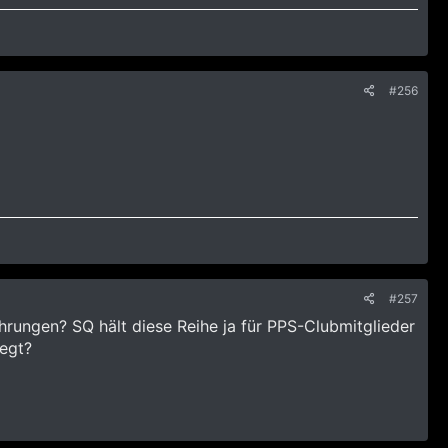
#256
#257
ahrungen? SQ hält diese Reihe ja für PPS-Clubmitglieder
legt?