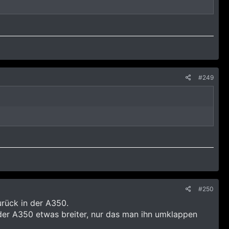
#249
#250
urück in der A350.
n der A350 etwas breiter, nur das man ihn umklappen