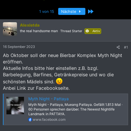
r
r
s
s
Letzte
1 von 15
Nächste
t
t
e
e
l
l
Alexistda
l
l
the real handsome man
Thread Starter
Aktiv
e
t
r
a
m
16 September 2023
#1
Ab Oktober soll der neue Bierbar Komplex Myth Night
eröffnen.
Aktuelle Infos bitte hier einstellen z.B. bzgl.
Barbelegung, Barfines, Getränkepreise und wo die
schönsten Mädels sind.
Anbei Link zur Facebookseite.
Myth Night - Pattaya
Myth Night - Pattaya, Mueang Pattaya. Gefällt 1.813 Mal ·
60 Personen sprechen darüber. The Newest Nightlife
Landmark in PATTAYA.
www.facebook.com