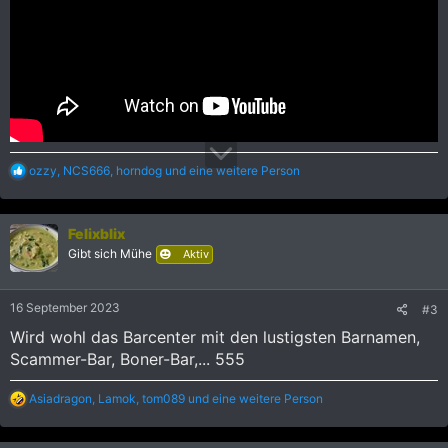
R
ozzy
,
NCS666
,
horndog
und eine weitere Person
e
a
k
Felixblix
t
i
Gibt sich Mühe
Aktiv
o
n
e
16 September 2023
#3
n
:
Wird wohl das Barcenter mit den lustigsten Barnamen,
Scammer-Bar, Boner-Bar,... 555
R
Asiadragon
,
Lamok
,
tom089
und eine weitere Person
e
a
k