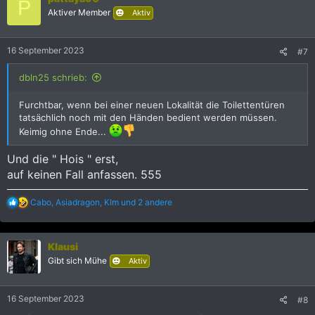
P
i
Aktiver Member
Aktiv
o
n
e
16 September 2023
#7
n
:
dbln25 schrieb:
Furchtbar, wenn bei einer neuen Lokalität die Toilettentüren
tatsächlich noch mit den Händen bedient werden müssen.
Keimig ohne Ende...
Und die " Hois " erst,
auf keinen Fall anfassen. 555
R
Cabo
,
Asiadragon
,
KIm
und 2 andere
e
a
k
Klausi
t
i
Gibt sich Mühe
Aktiv
o
n
e
16 September 2023
#8
n
: