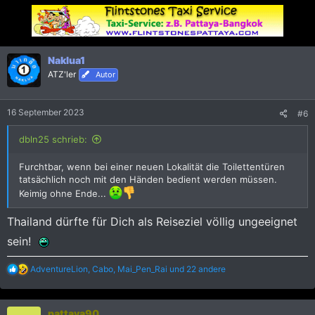
k
t
i
o
n
Naklua1
e
ATZ'ler
Autor
n
:
16 September 2023
#6
dbln25 schrieb:
Furchtbar, wenn bei einer neuen Lokalität die Toilettentüren
tatsächlich noch mit den Händen bedient werden müssen.
Keimig ohne Ende...
Thailand dürfte für Dich als Reiseziel völlig ungeeignet
sein!
R
AdventureLion
,
Cabo
,
Mai_Pen_Rai
und 22 andere
e
a
k
pattaya90
t