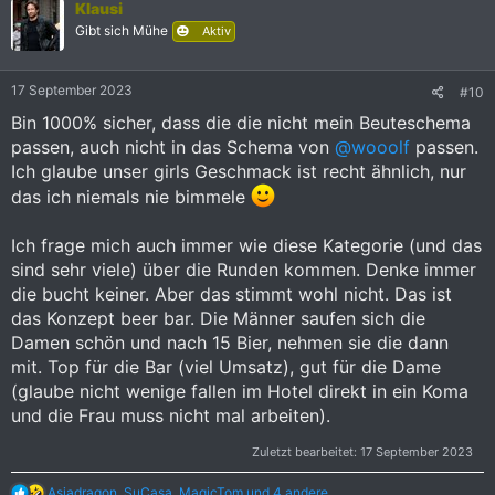
Klausi
t
i
Gibt sich Mühe
Aktiv
o
n
e
17 September 2023
#10
n
:
Bin 1000% sicher, dass die die nicht mein Beuteschema
passen, auch nicht in das Schema von
@wooolf
passen.
Ich glaube unser girls Geschmack ist recht ähnlich, nur
das ich niemals nie bimmele
Ich frage mich auch immer wie diese Kategorie (und das
sind sehr viele) über die Runden kommen. Denke immer
die bucht keiner. Aber das stimmt wohl nicht. Das ist
das Konzept beer bar. Die Männer saufen sich die
Damen schön und nach 15 Bier, nehmen sie die dann
mit. Top für die Bar (viel Umsatz), gut für die Dame
(glaube nicht wenige fallen im Hotel direkt in ein Koma
und die Frau muss nicht mal arbeiten).
Zuletzt bearbeitet:
17 September 2023
R
Asiadragon
,
SuCasa
,
MagicTom
und 4 andere