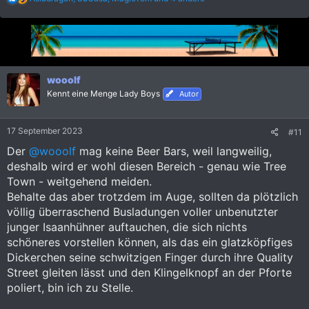
e
a
k
t
i
o
n
wooolf
e
Kennt eine Menge Lady Boys
Autor
n
:
17 September 2023
#11
Der
@wooolf
mag keine Beer Bars, weil langweilig,
deshalb wird er wohl diesen Bereich - genau wie Tree
Town - weitgehend meiden.
Behalte das aber trotzdem im Auge, sollten da plötzlich
völlig überraschend Busladungen voller unbenutzter
junger Isaanhühner auftauchen, die sich nichts
schöneres vorstellen können, als das ein glatzköpfiges
Dickerchen seine schwitzigen Finger durch ihre Quality
Street gleiten lässt und den Klingelknopf an der Pforte
poliert, bin ich zu Stelle.