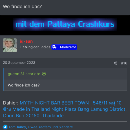
:
Wo finde ich das?
iq-san
Liebling der Ladies
Moderator
20 September 2023
#16
guenni31 schrieb:
Wo finde ich das?
Dahier:
MYTH NIGHT BAR BEER TOWN · 546/11 หมู่ 10
ข้าง Made in Thailand Night Plaza Bang Lamung District,
Chon Buri 20150, Thaïlande
R
TomHarley
,
Uwee
,
redfern
und 6 andere