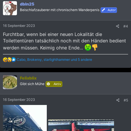
dbln25
t
i
Beischlafzauberer mit chronischem Wanderpenis
Autor
o
n
e
16 September 2023
#4
n
:
Furchtbar, wenn bei einer neuen Lokalität die
Toilettentüren tatsächlich noch mit den Händen bedient
werden müssen. Keimig ohne Ende...
R
Cabo
,
Brokerxy
,
starlighthammer
und 5 andere
e
a
k
Felixblix
t
i
Gibt sich Mühe
Aktiv
o
n
e
16 September 2023
#5
n
: