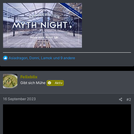
R
Asiadragon
,
Donni
,
Lamok
und 9 andere
e
a
k
Felixblix
t
i
Gibt sich Mühe
Aktiv
o
n
e
16 September 2023
#2
n
: