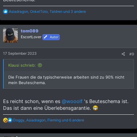
R
Asiadragon
,
OnkelToto
,
Taldren
und 3 andere
e
a
k
tom089
t
i
EscortLover
Autor
o
n
e
17 September 2023
#9
n
:
Klausi schrieb:
Die Frauen die da typischerweise arbeiten sind zu 90% nicht
mein Beuteschema.
Es reicht schon, wenn es
@wooolf
's Beuteschema ist.
Das ist dann eine Überlebensgarantie.
R
Doggy
,
Asiadragon
,
Fleming
und 6 andere
e
a
k