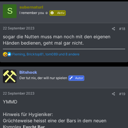
k
subernaturl
t
S
i
I remember you ☺️
Aktiv
o
n
e
22 September 2023
#18
n
:
sogar die Nutten muss man noch mit den eigenen
Händen bedienen, geht mal gar nicht.
R
Fleming
,
Bricktop81
,
tom089
und 8 andere
e
a
k
Bitshock
t
i
Der tut nix, der will nur spielen
Autor
o
n
e
22 September 2023
#19
n
:
YMMD
Hinweis für Hygieniker:
Grüchteweise heisst eine der Bars in dem neuen
Komplex
Furcht Bar