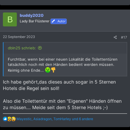
e
a
k
buddy2020
t
B
i
Lady Bar Flüsterer
Autor
o
n
e
22 September 2023
#17
n
:
dbln25 schrieb:
Furchtbar, wenn bei einer neuen Lokalität die Toilettentüren
tatsächlich noch mit den Händen bedient werden müssen.
Keimig ohne Ende...
Ich habe gehört,das dieses auch sogar in 5 Sternen
Hotels die Regel sein soll!
Also die Toilettentür mit den "Eigenen" Händen öffnen
zu müssen.... Meide seit dem 5 Sterne Hotels ;-)
R
Mayestic
,
Asiadragon
,
TomHarley
und 6 andere
e
a