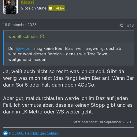
Klausi
t
i
Gibt sich Mühe
Aktiv
o
n
e
18 September 2023
#13
n
:
wooolf schrieb:
Der
@wooolf
mag keine Beer Bars, weil langweilig, deshalb
wird er wohl diesen Bereich - genau wie Tree Town -
weitgehend meiden.
Ja, weiß auch nicht so recht was ich da soll. Gibt da
wenig was mich reizt (das fängt beim Bier an). Wenn Bar
dann Soi 6 oder halt dann doch AGoGo.
Aber gut, mal durchlaufen werde ich im Dez auf jeden
Fall. Ich vermute aber, dass es keinen Stopp gibt und es
dann in LK Metro oder WS weiter geht.
Zuletzt bearbeitet:
18 September 2023
R
NCS666
,
Felixblix
und
xelibrix