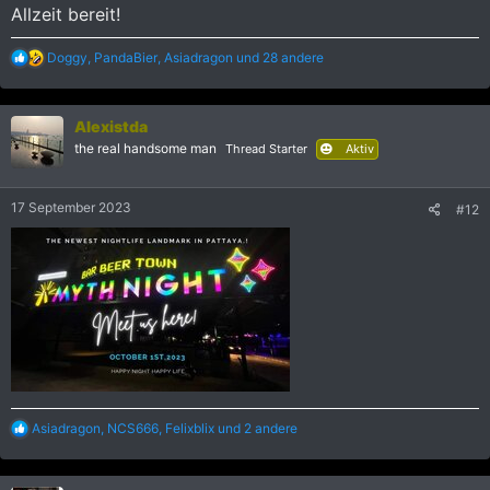
Allzeit bereit!
R
Doggy
,
PandaBier
,
Asiadragon
und 28 andere
e
a
k
Alexistda
t
i
the real handsome man
Thread Starter
Aktiv
o
n
e
17 September 2023
#12
n
:
R
Asiadragon
,
NCS666
,
Felixblix
und 2 andere
e
a
k