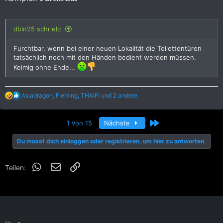
dbln25 schrieb:
Furchtbar, wenn bei einer neuen Lokalität die Toilettentüren
tatsächlich noch mit den Händen bedient werden müssen.
Keimig ohne Ende...
R
Asiadragon
,
Fleming
,
THAIFI
und 2 andere
e
a
k
Letzte
1 von 15
Nächste
t
i
Du musst dich einloggen oder registrieren, um hier zu antworten.
o
n
e
WhatsApp
E-Mail
Link
n
Teilen:
: