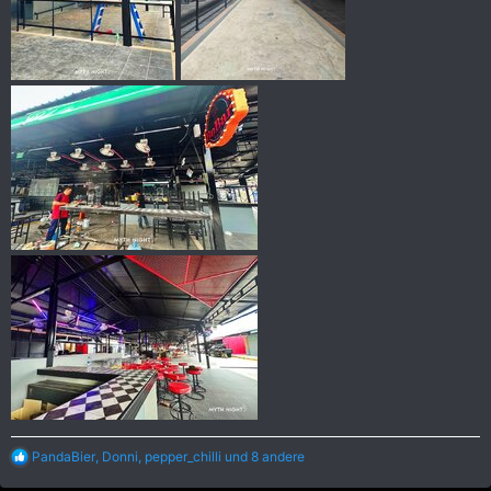
R
PandaBier
,
Donni
,
pepper_chilli
und 8 andere
e
a