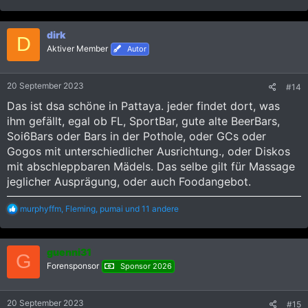
e
a
k
dirk
t
D
i
Aktiver Member
Autor
o
n
e
20 September 2023
#14
n
:
Das ist dsa schöne in Pattaya. jeder findet dort, was
ihm gefällt, egal ob FL, SportBar, gute alte BeerBars,
Soi6Bars oder Bars in der Pothole, oder GCs oder
Gogos mit unterschiedlicher Ausrichtung., oder Diskos
mit abschleppbaren Mädels. Das selbe gilt für Massage
jeglicher Ausprägung, oder auch Foodangebot.
R
murphyffm
,
Fleming
,
pumai
und 11 andere
e
a
k
guenni31
t
G
i
Forensponsor
Sponsor 2026
o
n
e
20 September 2023
#15
n