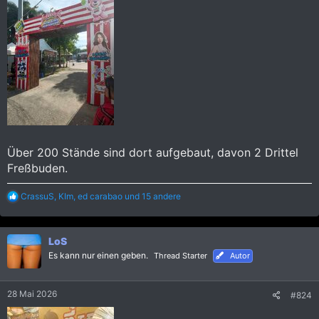
Über 200 Stände sind dort aufgebaut, davon 2 Drittel
Freßbuden.
R
CrassuS
,
KIm
,
ed carabao
und 15 andere
e
a
k
LoS
t
i
Es kann nur einen geben.
Thread Starter
Autor
o
n
e
28 Mai 2026
#824
n
: