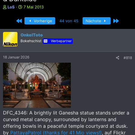
E
E
LoS
7 Mai 2013
r
r
s
s
Erste
Letzte
Vorherige
44 von 45
Nächste
t
t
e
e
l
l
OnkelToto
l
l
Bokehschist
Werbepartner
e
t
r
a
m
18 Januar 2026
#818
DFC_4346: A brightly lit Ganesha statue stands under a
curved metal canopy, surrounded by lanterns and
offering bowls in a peaceful temple courtyard at dusk.
by
PattayaPatrol (thanks for 41 Mio views!)
, auf Flickr