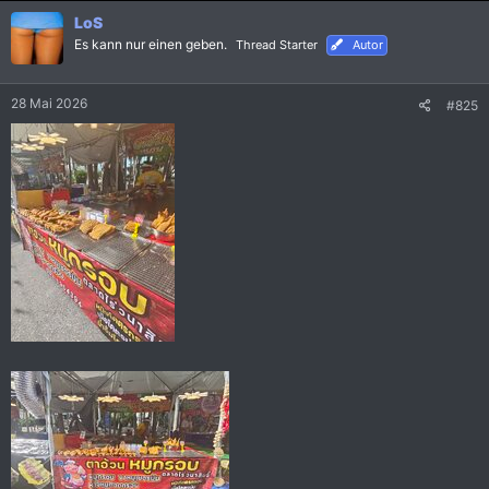
k
LoS
t
i
Es kann nur einen geben.
Thread Starter
Autor
o
n
e
28 Mai 2026
#825
n
: