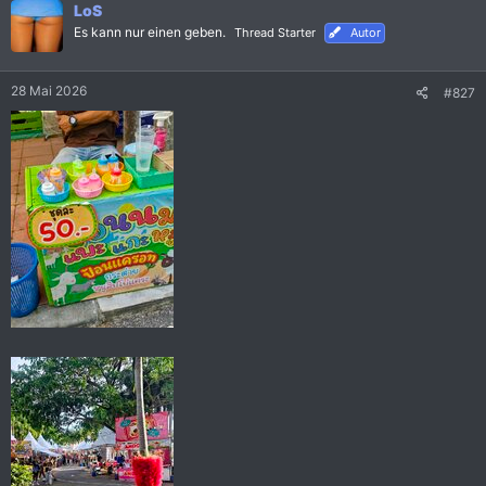
LoS
t
i
Es kann nur einen geben.
Thread Starter
Autor
o
n
e
28 Mai 2026
#827
n
: