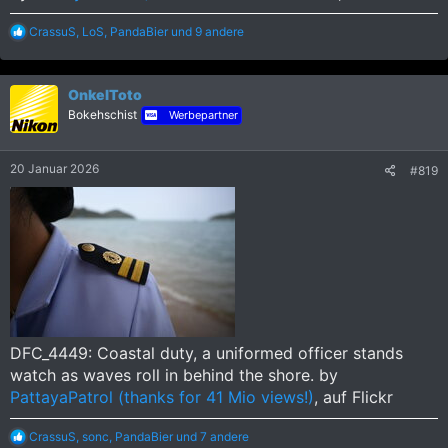
R
CrassuS
,
LoS
,
PandaBier
und 9 andere
e
a
k
OnkelToto
t
i
Bokehschist
Werbepartner
o
n
e
20 Januar 2026
#819
n
:
DFC_4449: Coastal duty, a uniformed officer stands
watch as waves roll in behind the shore. by
PattayaPatrol (thanks for 41 Mio views!)
, auf Flickr
R
CrassuS
,
sonc
,
PandaBier
und 7 andere