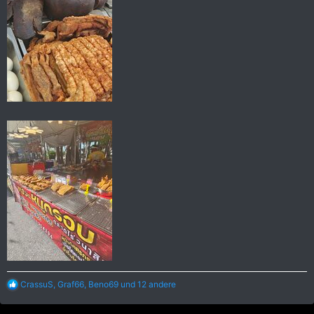
R
CrassuS
,
Graf66
,
Beno69
und 12 andere
e
a