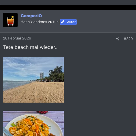
e
a
k
CampariO
t
i
Hat nix anderes zu tun
Autor
o
n
e
28 Februar 2026
#820
n
:
Tete beach mal wieder...