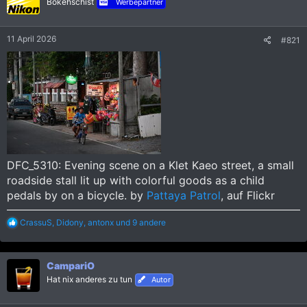
Bokehschist
Werbepartner
o
n
e
11 April 2026
#821
n
:
DFC_5310: Evening scene on a Klet Kaeo street, a small
roadside stall lit up with colorful goods as a child
pedals by on a bicycle. by
Pattaya Patrol
, auf Flickr
R
CrassuS
,
Didony
,
antonx
und 9 andere
e
a
k
CampariO
t
i
Hat nix anderes zu tun
Autor
o
n