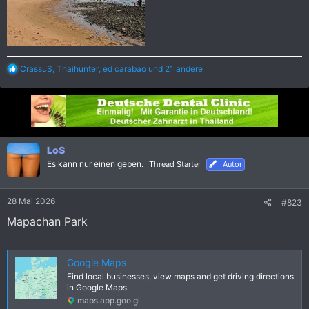
R
CrassuS
,
Thaihunter
,
ed carabao
und 21 andere
e
a
k
t
i
o
n
LoS
e
Es kann nur einen geben.
Thread Starter
Autor
n
:
28 Mai 2026
#823
Mapachan Park
Google Maps
Find local businesses, view maps and get driving directions
in Google Maps.
maps.app.goo.gl