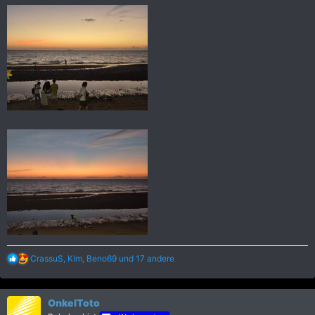
R
CrassuS
,
KIm
,
Beno69
und 17 andere
e
a
k
OnkelToto
t
i