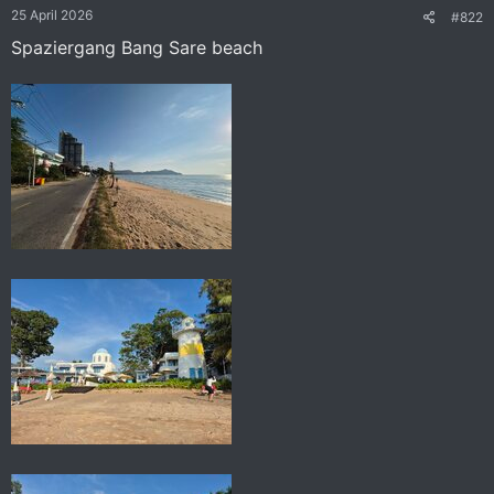
e
25 April 2026
#822
n
:
Spaziergang Bang Sare beach