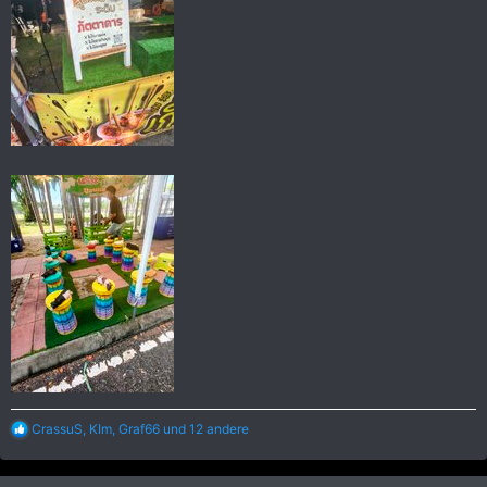
R
CrassuS
,
KIm
,
Graf66
und 12 andere
e
a
k