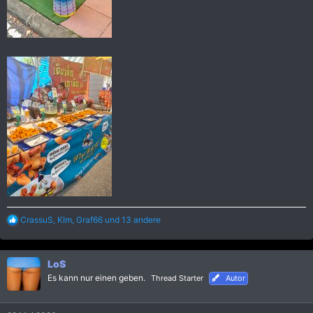
R
CrassuS
,
KIm
,
Graf66
und 13 andere
e
a
k
LoS
t
i
Es kann nur einen geben.
Thread Starter
Autor
o
n
e