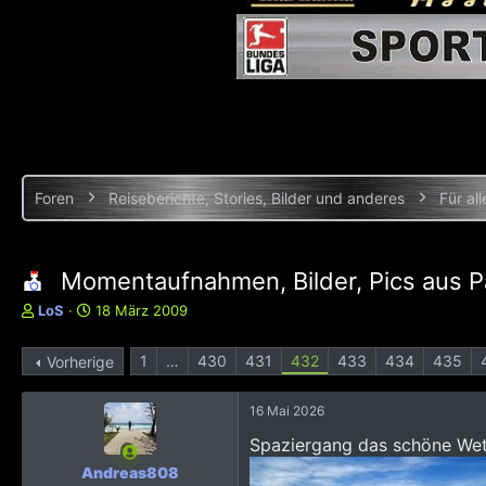
Foren
Reiseberichte, Stories, Bilder und anderes
Für all
Momentaufnahmen, Bilder, Pics aus P
E
E
LoS
18 März 2009
r
r
s
s
1
…
430
431
432
433
434
435
Vorherige
t
t
e
e
l
l
16 Mai 2026
l
l
Spaziergang das schöne We
e
t
r
a
Andreas808
m