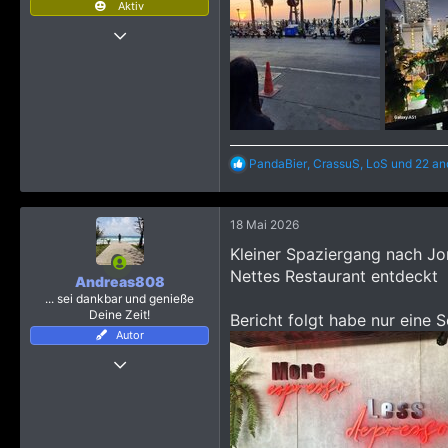
Aktiv
:
3 Dezember 2008
1.209
10.717
2.865
R
PandaBier
,
CrassuS
,
LoS
und 22 an
e
a
k
18 Mai 2026
t
i
Kleiner Spaziergang nach Jo
o
Nettes Restaurant entdeckt
n
Andreas808
e
... sei dankbar und genieße
n
Deine Zeit!
Bericht folgt habe nur eine 
:
Autor
4 Januar 2019
3.053
29.921
3.915