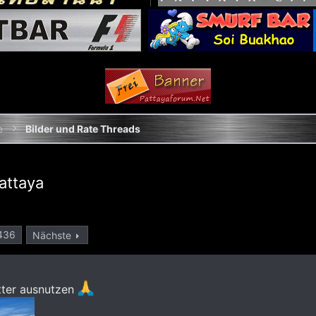
e
Bilder und Rate Threads
attaya
436
Nächste
tter ausnutzen