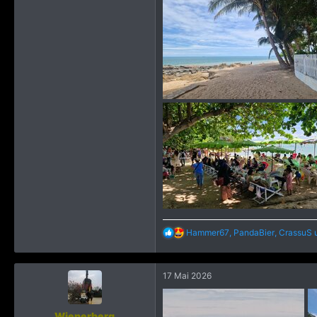
R
Hammer67
,
PandaBier
,
CrassuS
u
e
a
k
17 Mai 2026
t
i
o
n
Wienerberg