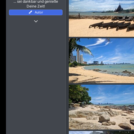
... sei dankbar und genieße
Deine Zeit!
Autor
4 Januar 2019
3.053
29.921
3.915
StuttgarterUmland