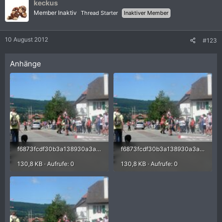
keckus
Member Inaktiv
Thread Starter
Inaktiver Member
10 August 2012
#123
Anhänge
f6873fcdf30b3a138930a3adca0337c7.jpg
f6873fcdf30b3a138930a3adca0337c7.jpg
130,8 KB · Aufrufe: 0
130,8 KB · Aufrufe: 0