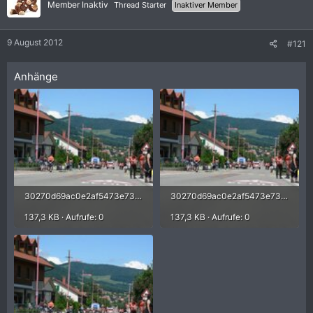
Member Inaktiv
Thread Starter
Inaktiver Member
9 August 2012
#121
Anhänge
30270d69ac0e2af5473e73dd144594fc.jpg
30270d69ac0e2af5473e73dd144594fc.jpg
137,3 KB · Aufrufe: 0
137,3 KB · Aufrufe: 0