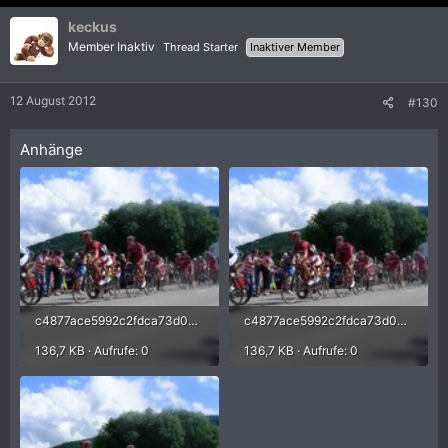
keckus
Member Inaktiv
Thread Starter
Inaktiver Member
12 August 2012
#130
Anhänge
c4877ace5992c2fdca73d0cba152e311.jpg
c4877ace5992c2fdca73d0cba152e311.jpg
136,7 KB · Aufrufe: 0
136,7 KB · Aufrufe: 0