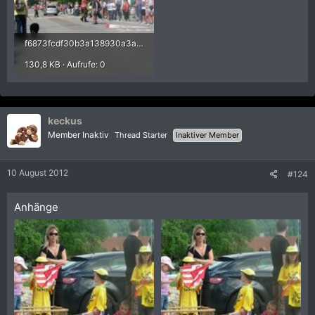
f6873fcdf30b3a138930a3adca0337c7.jpg
130,8 KB · Aufrufe: 0
keckus
Member Inaktiv
Thread Starter
Inaktiver Member
10 August 2012
#124
Anhänge