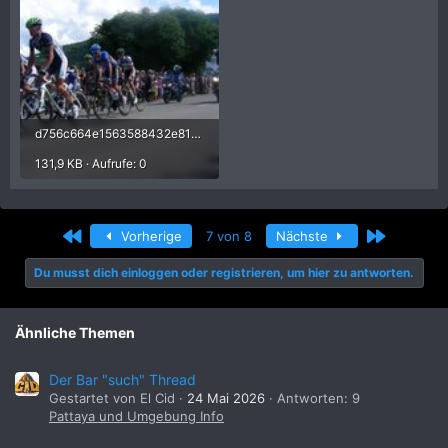
d756c664e1563588432e812da44cc613.jpg
131,9 KB · Aufrufe: 0
Erste
Letzte
Vorherige
7 von 8
Nächste
Du musst dich einloggen oder registrieren, um hier zu antworten.
Ähnliche Themen
Der Bar "such" Thread
Gestartet von El Cid
24 Mai 2026
Antworten: 9
Pattaya und Umgebung Info