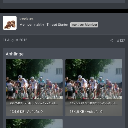
keckus
Member Inaktiv
Thread Starter
Inaktiver Member
11 August 2012
#127
Anhänge
ee7583376183b552e22a39720d285036.jpg
ee7583376183b552e22a39720d285036.jpg
134,6 KB · Aufrufe: 0
134,6 KB · Aufrufe: 0