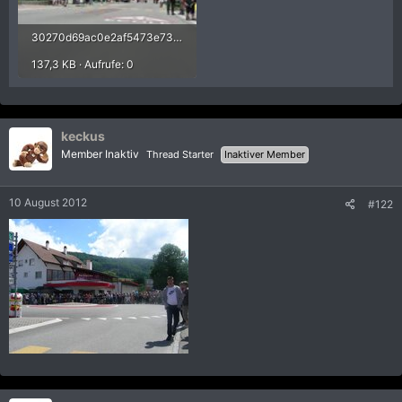
30270d69ac0e2af5473e73dd144594fc.jpg
137,3 KB · Aufrufe: 0
keckus
Member Inaktiv
Thread Starter
Inaktiver Member
10 August 2012
#122