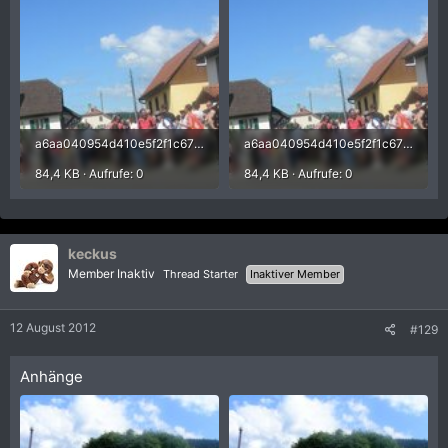
a6aa040954d410e5f2f1c67369f58e26.jpg
a6aa040954d410e5f2f1c67369f58e26.jpg
84,4 KB · Aufrufe: 0
84,4 KB · Aufrufe: 0
keckus
Member Inaktiv
Thread Starter
Inaktiver Member
12 August 2012
#129
Anhänge