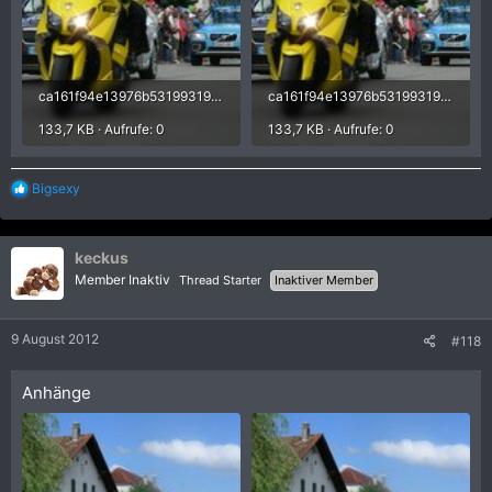
ca161f94e13976b53199319d4aa1b60f.jpg
ca161f94e13976b53199319d4aa1b60f.jpg
133,7 KB · Aufrufe: 0
133,7 KB · Aufrufe: 0
R
Bigsexy
e
a
k
keckus
t
i
Member Inaktiv
Thread Starter
Inaktiver Member
o
n
e
9 August 2012
#118
n
:
Anhänge