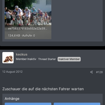
ee7583376183b552e22a39720d285036.jpg
134,6 KB · Aufrufe: 0
keckus
Member Inaktiv
Thread Starter
Inaktiver Member
12 August 2012
#128
Zuschauer die auf die nächsten Fahrer warten
Anhänge