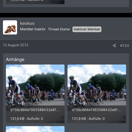
keckus
Member Inaktiv
Thread Starter
Inaktiver Member
12 August 2012
#133
Anhänge
d756c664e1563588432e812da44cc613.jpg
d756c664e1563588432e812da44cc613.jpg
131,9 KB · Aufrufe: 0
131,9 KB · Aufrufe: 0