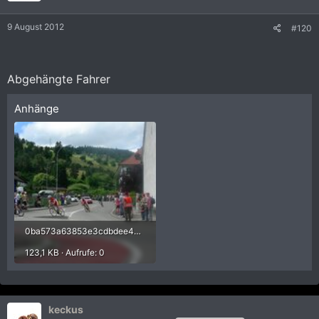
9 August 2012
#120
Abgehängte Fahrer
Anhänge
0ba573a63853e3cdbdee434714bbfc63.jpg
123,1 KB · Aufrufe: 0
keckus