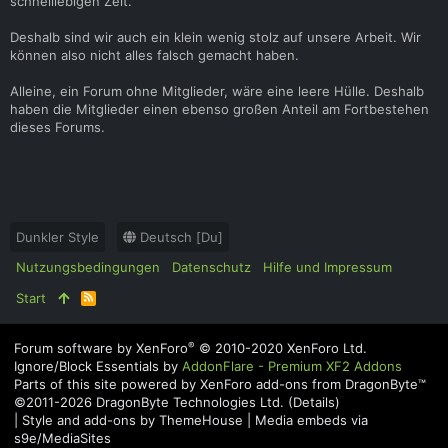
schnelllebigen Zeit.
Deshalb sind wir auch ein klein wenig stolz auf unsere Arbeit. Wir
können also nicht alles falsch gemacht haben.
Alleine, ein Forum ohne Mitglieder, wäre eine leere Hülle. Deshalb
haben die Mitglieder einen ebenso großen Anteil am Fortbestehen
dieses Forums.
Dunkler Style
Deutsch [Du]
Nutzungsbedingungen
Datenschutz
Hilfe und Impressum
Start
R
S
S
®
Forum software by XenForo
© 2010-2020 XenForo Ltd.
Ignore/Block Essentials by
AddonFlare - Premium XF2 Addons
Parts of this site powered by
XenForo add-ons from DragonByte™
©2011-2026
DragonByte Technologies Ltd.
(
Details
)
|
Style and add-ons by ThemeHouse
|
Media embeds via
s9e/MediaSites