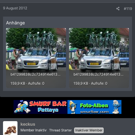
9 August 2012
#119
Anhänge
b41299838c2c724914e613152d181b1e.jpg
b41299838c2c724914e613152d181b1e.jpg
159,9 KB · Aufrufe: 0
159,9 KB · Aufrufe: 0
keckus
Member Inaktiv
Thread Starter
Inaktiver Member