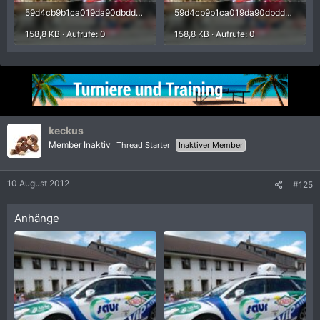
59d4cb9b1ca019da90dbdd5bb3a3c747.jpg
59d4cb9b1ca019da90dbdd5bb3a3c747.jpg
158,8 KB · Aufrufe: 0
158,8 KB · Aufrufe: 0
keckus
Member Inaktiv
Thread Starter
Inaktiver Member
10 August 2012
#125
Anhänge