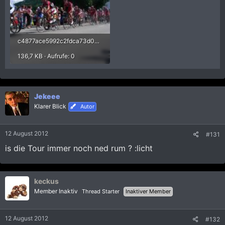
c4877ace5992c2fdca73d0cba152e311.jpg
136,7 KB · Aufrufe: 0
Jekeee
Klarer Blick
Autor
12 August 2012
#131
is die Tour immer noch ned rum ? :licht
keckus
Member Inaktiv
Thread Starter
Inaktiver Member
12 August 2012
#132