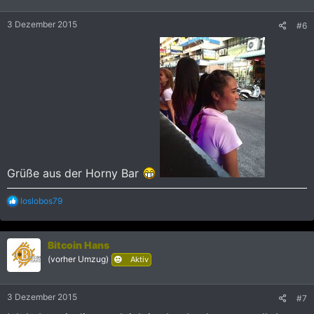
3 Dezember 2015
#6
Grüße aus der Horny Bar
R
loslobos79
e
a
k
Bitcoin Hans
t
i
(vorher Umzug)
Aktiv
o
n
e
3 Dezember 2015
#7
n
: