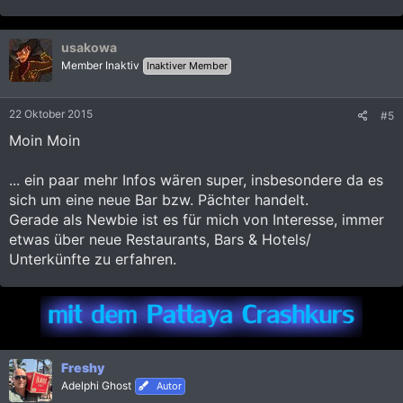
e
a
k
usakowa
t
i
Member Inaktiv
Inaktiver Member
o
n
e
22 Oktober 2015
#5
n
:
Moin Moin
... ein paar mehr Infos wären super, insbesondere da es
sich um eine neue Bar bzw. Pächter handelt.
Gerade als Newbie ist es für mich von Interesse, immer
etwas über neue Restaurants, Bars & Hotels/
Unterkünfte zu erfahren.
Freshy
Adelphi Ghost
Autor