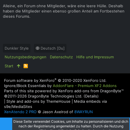
Alleine, ein Forum ohne Mitglieder, wäre eine leere Hülle. Deshalb
haben die Mitglieder einen ebenso großen Anteil am Fortbestehen
dieses Forums.
Dunkler Style
Deutsch [Du]
Nutzungsbedingungen
Datenschutz
Hilfe und Impressum
Start
R
S
S
®
Forum software by XenForo
© 2010-2020 XenForo Ltd.
Ignore/Block Essentials by
AddonFlare - Premium XF2 Addons
Parts of this site powered by
XenForo add-ons from DragonByte™
©2011-2026
DragonByte Technologies Ltd.
(
Details
)
|
Style and add-ons by ThemeHouse
|
Media embeds via
s9e/MediaSites
XenAtendo 2 PRO
© Jason Axelrod of
8WAYRUN
Diese Seite verwendet Cookies, um Inhalte zu personalisieren und dich
nach der Registrierung angemeldet zu halten. Durch die Nutzung