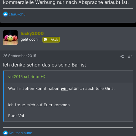
kommerzielle Werbung nur nach Absprache erlaubt ist.
R
chau-chu
e
a
k
lucky2000
t
i
geht doch !!!
Aktiv
o
n
e
26 September 2015
#4
n
:
Ich denke schon das es seine Bar ist
vol2015 schrieb:
Wie Ihr sehen könnt haben
wir
natürlich auch tolle Girls.
Ich freue mich auf Euer kommen
Euer Vol
R
Knutschlaune