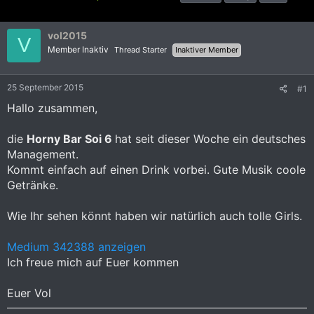
r
r
c
s
s
h
t
t
l
vol2015
V
e
e
a
Member Inaktiv
Thread Starter
Inaktiver Member
l
l
g
l
l
w
e
t
o
25 September 2015
#1
r
a
r
Hallo zusammen,
m
t
e
die
Horny Bar Soi 6
hat seit dieser Woche ein deutsches
Management.
Kommt einfach auf einen Drink vorbei. Gute Musik coole
Getränke.
Wie Ihr sehen könnt haben wir natürlich auch tolle Girls.
Medium 342388 anzeigen
Ich freue mich auf Euer kommen
Euer Vol