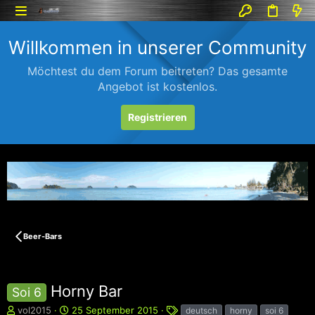
Willkommen in unserer Community
Möchtest du dem Forum beitreten? Das gesamte
Angebot ist kostenlos.
Registrieren
Beer-Bars
Horny Bar
Soi 6
E
E
S
vol2015
25 September 2015
deutsch
horny
soi 6