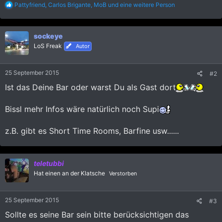
R
Pattyfriend
,
Carlos Brigante
,
MoB
und eine weitere Person
e
a
k
sockeye
t
i
LoS Freak
Autor
o
n
e
25 September 2015
#2
n
:
Ist das Deine Bar oder warst Du als Gast dort
Bissl mehr Infos wäre natürlich noch Supi
z.B. gibt es Short Time Rooms, Barfine usw......
teletubbi
Hat einen an der Klatsche
Verstorben
25 September 2015
#3
Sollte es seine Bar sein bitte berücksichtigen das