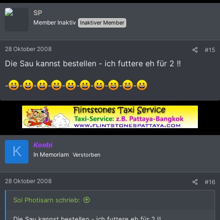
SP
Member Inaktiv
Inaktiver Member
28 Oktober 2008
#15
Die Sau kannst bestellen - ich futtere eh für 2 !!
-
-
-
-
-
-
-
-
-
-
Koebi
K
In Memoriam
Verstorben
28 Oktober 2008
#16
Soi Photisarn schrieb:
Die Sau kannst bestellen - ich futtere eh für 2 !!