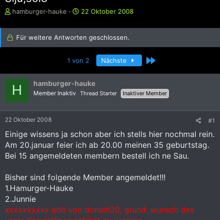
E
E
hamburger-hauke
22 Oktober 2008
r
r
s
s
t
Für weitere Antworten geschlossen.
t
e
e
l
l
Letzte
1 von 2
Nächste
l
l
e
t
r
a
hamburger-hauke
H
m
Member Inaktiv
Thread Starter
Inaktiver Member
22 Oktober 2008
#1
Einige wissens ja schon aber ich stells hier nochmal rein.
Am 20.januar feier ich ab 20.00 meinen 35 geburtstag.
Bei 15 angemeldeten membern bestell ich ne Sau.
Bisher sind folgende Member angemeldet!!!
1.Hamurger-Hauke
2.Junnie
xxxxxxxxxx
edit von donald20, grund: wunsch des