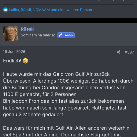
R
kallitx
,
Rüssli
,
NOMAAM
und eine weitere Person
Erst hieß es volle Rückzahlung innerhalb 21 Tagen. Dann wir
e
brauchen länger und Blablabla. Jetzt ist es schon bei 60 bis 90
a
Tagen angelangt. Ist doch Käse das man über die e Mail keinen
k
erreichen kann. Telefonisch nur in Bahrein, wo man auch nicht
Rüssli
t
weiß ob das was bringt.
i
Som nam na oder so!
Autor
o
Mein Fehler war auf eigene Faust den Rückflug zu Buchen.
n
e
Heute würde ich es aussitzen und so lange Warten bis Sie mir
19 Juni 2026
#387
n
einen Rückflug anbieten. Aber Hätte der Hund nicht
:
Endlich!
geschissen, hätte er die Katze gekriegt. Som man na.
Heute wurde mir das Geld von Gulf Air zurück
Überwiesen. Allerdings 100€ weniger. So habe ich durch
die Buchung bei Condor insgesamt einen Verlust von
1100 E gemacht, für 2 Personen.
Bin jedoch Froh das ich fast alles zurück bekommen
habe wenn auch sehr lange gewartet. Hatte jetzt fast
genau 3 Monate gedauert.
Das wars für mich mit Gulf Air. Allen anderen weiterhin
viel Spaß mit der Airline. Der nächste Flug geht mit