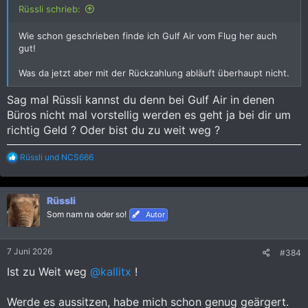
Rüssli schrieb:
Wie schon geschrieben finde ich Gulf Air vom Flug her auch
gut!
Was da jetzt aber mit der Rückzahlung abläuft überhaupt nicht.
Sag mal Rüssli kannst du denn bei Gulf Air in denen
Büros nicht mal vorstellig werden es geht ja bei dir um
richtig Geld ? Oder bist du zu weit weg ?
R
Rüssli
und
NCS666
e
a
k
Rüssli
t
i
Som nam na oder so!
Autor
o
n
e
7 Juni 2026
#384
n
:
Ist zu Weit weg
@kallitx
!
Werde es aussitzen, habe mich schon genug geärgert.