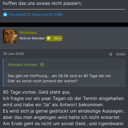
hoffen das uns sowas nicht passiert.
R
Traveller2015
,
Rüssli
und
NCS666
e
a
k
Nicolasd
t
i
Aktiver Member
Aktiv
o
n
e
29 Juni 2026
#394
n
:
Nicolasd schrieb:
Das gibt mir Hoffnung... am 28.06 sind es 90 Tage bei mir.
Gibt es sonst noch jemand der wartet?
90 Tage vorbei. Geld steht aus.
Ich fragte vor ein paar Tagen ob der Termin eingehalten
wird und habe ein "Ja" als Antwort bekommen.
Es wird sich ja gerne gedrückt um eindeutige Aussagen..
aber das man angelogen wird hatte ich nicht erwartet.
Am Ende geht es nicht um soviel Geld.. und irgendwann