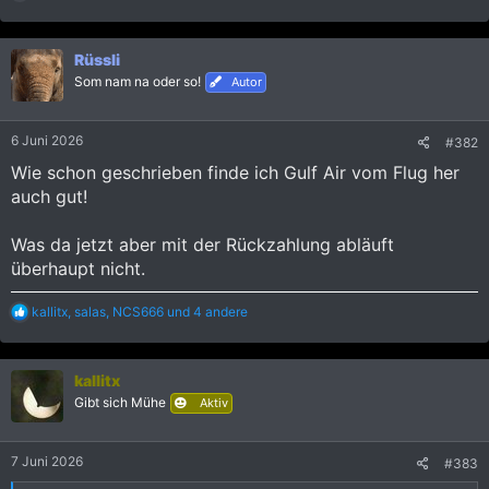
e
a
k
Rüssli
t
i
Som nam na oder so!
Autor
o
n
e
6 Juni 2026
#382
n
:
Wie schon geschrieben finde ich Gulf Air vom Flug her
auch gut!
Was da jetzt aber mit der Rückzahlung abläuft
überhaupt nicht.
R
kallitx
,
salas
,
NCS666
und 4 andere
e
a
k
kallitx
t
i
Gibt sich Mühe
Aktiv
o
n
e
7 Juni 2026
#383
n
: