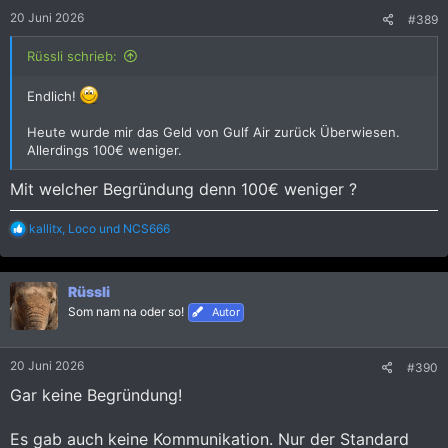
e
20 Juni 2026
#389
n
:
Rüssli schrieb:
Endlich!
Heute wurde mir das Geld von Gulf Air zurück Überwiesen.
Allerdings 100€ weniger.
Mit welcher Begründung denn 100€ weniger ?
R
kallitx
,
Loco
und
NCS666
e
a
k
Rüssli
t
i
Som nam na oder so!
Autor
o
n
e
20 Juni 2026
#390
n
:
Gar keine Begründung!
Es gab auch keine Kommunikation. Nur der Standard