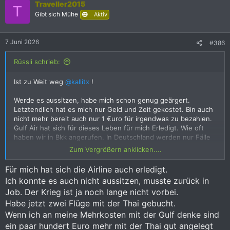
Mein Fehler war auf eigene Faust den Rückflug zu Buchen.
n
Traveller2015
T
e
Heute würde ich es aussitzen und so lange Warten bis Sie mir
Gibt sich Mühe
Aktiv
n
einen Rückflug anbieten. Aber Hätte der Hund nicht
:
geschissen, hätte er die Katze gekriegt. Som man na.
7 Juni 2026
#386
Rüssli schrieb:
Ist zu Weit weg
@kallitx
!
Werde es aussitzen, habe mich schon genug geärgert.
Letztendlich hat es mich nur Geld und Zeit gekostet. Bin auch
nicht mehr bereit auch nur 1 €uro für irgendwas zu bezahlen.
Gulf Air hat sich für dieses Leben für mich Erledigt. Wie oft
haben wir in Bkk angerufen. In Deutschland werden nur Fälle
bearbeitet die von Deutschland angeflogen werden.
Zum Vergrößern anklicken....
Das ist doch alles nicht OK. Und die Krise ist ja noch nicht
Für mich hat sich die Airline auch erledigt.
vorbei. Nee, fliege im Oktober so Buddha will mit Condor. Aber
Ich konnte es auch nicht aussitzen, musste zurück in
besser mehr bezahlen wie so was.
Job. Der Krieg ist ja noch lange nicht vorbei.
Bahrein ist ja ein Reiches Land mit seinem Öl, sogar ein der
Habe jetzt zwei Flüge mit der Thai gebucht.
reichsten im Nahen Osten. Normalerweise hätten die dafür
Wenn ich an meine Mehrkosten mit der Gulf denke sind
einen Krisenstab ein richten sollen in dem sich kurzfristig mehr
ein paar hundert Euro mehr mit der Thai gut angelegt
Mitarbeiter um die Rückzahlungen kümmern.