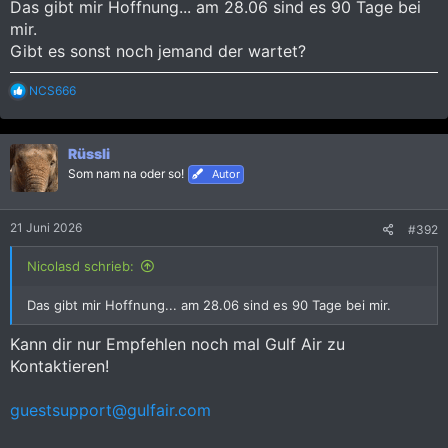
Das gibt mir Hoffnung... am 28.06 sind es 90 Tage bei
mir.
Gibt es sonst noch jemand der wartet?
R
NCS666
e
a
k
Rüssli
t
i
Som nam na oder so!
Autor
o
n
e
21 Juni 2026
#392
n
:
Nicolasd schrieb:
Das gibt mir Hoffnung... am 28.06 sind es 90 Tage bei mir.
Kann dir nur Empfehlen noch mal Gulf Air zu
Kontaktieren!
guestsupport@gulfair.com