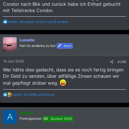
Condor nach Bkk und zurück habe ich Etihad gebucht
mit Teilstrecke Condor.
R
kallitx
,
Nicolasd
,
anton1
und 8 andere
e
a
k
Lunatic
t
i
Hat nix anderes zu tun
Autor
o
n
e
19 Juni 2026
#388
n
:
Wer hätte dies gedacht, dass sie es noch fertig bringen
Dir Geld zu senden, über allfällige Zinsen schauen wir
mal gepflegt drüber weg.
R
kallitx
,
NCS666
und
Rüssli
e
a
k
anton1
t
A
i
Forensponsor
Sponsor 2026
o
n