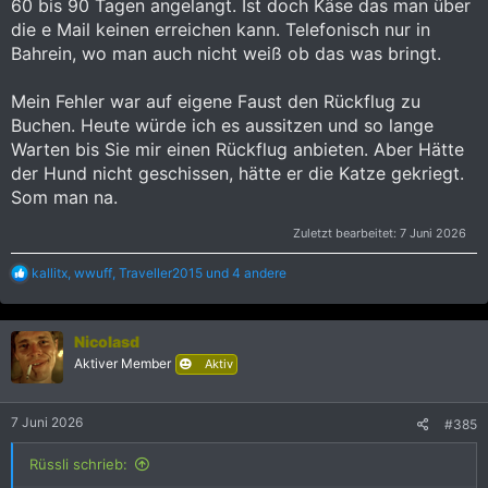
60 bis 90 Tagen angelangt. Ist doch Käse das man über
die e Mail keinen erreichen kann. Telefonisch nur in
Bahrein, wo man auch nicht weiß ob das was bringt.
Mein Fehler war auf eigene Faust den Rückflug zu
Buchen. Heute würde ich es aussitzen und so lange
Warten bis Sie mir einen Rückflug anbieten. Aber Hätte
der Hund nicht geschissen, hätte er die Katze gekriegt.
Som man na.
Zuletzt bearbeitet:
7 Juni 2026
R
kallitx
,
wwuff
,
Traveller2015
und 4 andere
e
a
k
Nicolasd
t
i
Aktiver Member
Aktiv
o
n
e
7 Juni 2026
#385
n
:
Rüssli schrieb: