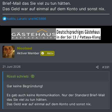
Brief-Mail das Sie viel zu tun hätten.
Das Geld war auf einmal auf dem Konto und sonst nix.
R
kallitx
,
Lunatic
und
NCS666
e
a
k
t
i
o
n
Nicolasd
e
Aktiver Member
Aktiv
n
:
21 Juni 2026
#391
Rüssli schrieb:
Gar keine Begründung!
Es gab auch keine Kommunikation. Nur der Standard Brief-Mail
das Sie viel zu tun hätten.
Das Geld war auf einmal auf dem Konto und sonst nix.