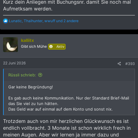
Kurz dein Anliegen mit Buchungsnr. damit Sie noch mal
Aufmetksam werden.
R
Lunatic
,
Thaihunter
,
wwuff
und 2 andere
e
a
k
kallitx
t
i
Gibt sich Mühe
Aktiv
o
n
e
22 Juni 2026
#393
n
:
Rüssli schrieb:
Gar keine Begründung!
Es gab auch keine Kommunikation. Nur der Standard Brief-Mail
das Sie viel zu tun hätten.
Das Geld war auf einmal auf dem Konto und sonst nix.
Trotzdem auch von mir herzlichen Glückwunsch es ist
endlich vollbracht. 3 Monate ist schon wirklich frech in
meinen Augen. Aber wir lernen ja immer dazu und