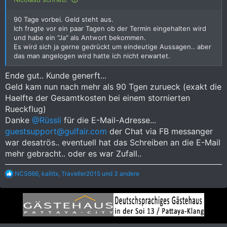
90 Tage vorbei. Geld steht aus.
Ich fragte vor ein paar Tagen ob der Termin eingehalten wird
und habe ein "Ja" als Antwort bekommen.
Es wird sich ja gerne gedrückt um eindeutige Aussagen.. aber
das man angelogen wird hatte ich nicht erwartet.
Ende gut.. Kunde generft...
Geld kam nun nach mehr als 90 Tgen zurueck (exakt die
Haelfte der Gesamtkosten bei einem stornierten
Rueckflug)
Danke
@Rüssli
für die E-Mail-Adresse...
guestsupport@gulfair.com
der Chat via FB messanger
war desatrös.. eventuell hat das Schreiben an die E-Mail
mehr gebracht.. oder es war Zufall..
R
NCS666
,
kallitx
,
Traveller2015
und 3 andere
e
a
k
t
i
o