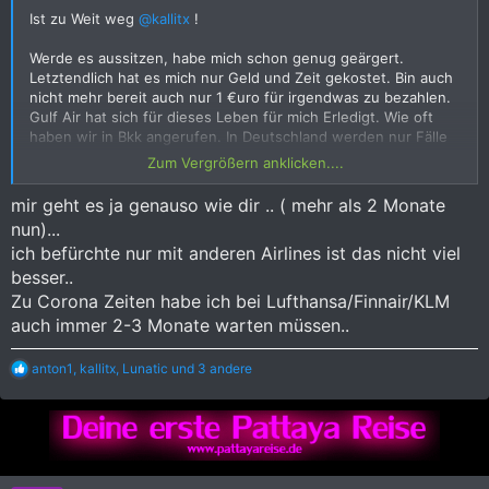
Ist zu Weit weg
@kallitx
!
Werde es aussitzen, habe mich schon genug geärgert.
Letztendlich hat es mich nur Geld und Zeit gekostet. Bin auch
nicht mehr bereit auch nur 1 €uro für irgendwas zu bezahlen.
Gulf Air hat sich für dieses Leben für mich Erledigt. Wie oft
haben wir in Bkk angerufen. In Deutschland werden nur Fälle
bearbeitet die von Deutschland angeflogen werden.
Zum Vergrößern anklicken....
Das ist doch alles nicht OK. Und die Krise ist ja noch nicht
mir geht es ja genauso wie dir .. ( mehr als 2 Monate
vorbei. Nee, fliege im Oktober so Buddha will mit Condor. Aber
nun)...
besser mehr bezahlen wie so was.
ich befürchte nur mit anderen Airlines ist das nicht viel
Bahrein ist ja ein Reiches Land mit seinem Öl, sogar ein der
besser..
reichsten im Nahen Osten. Normalerweise hätten die dafür
Zu Corona Zeiten habe ich bei Lufthansa/Finnair/KLM
einen Krisenstab ein richten sollen in dem sich kurzfristig mehr
auch immer 2-3 Monate warten müssen..
Mitarbeiter um die Rückzahlungen kümmern.
R
anton1
,
kallitx
,
Lunatic
und 3 andere
Erst hieß es volle Rückzahlung innerhalb 21 Tagen. Dann wir
e
brauchen länger und Blablabla. Jetzt ist es schon bei 60 bis 90
a
Tagen angelangt. Ist doch Käse das man über die e Mail keinen
k
erreichen kann. Telefonisch nur in Bahrein, wo man auch nicht
t
weiß ob das was bringt.
i
o