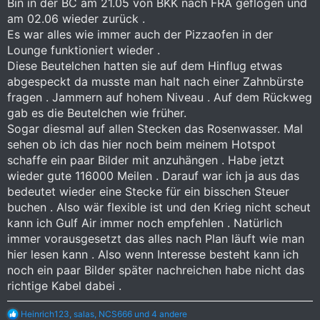
Bin in der BC am 21.05 von BKK nach FRA geflogen und
Kurzum wollten die Geld von mir. Habe dann meine Debitkarte
bei der DKB gesperrt, damit kein Geld abgezogen wird.
am 02.06 wieder zurück .
Es war alles wie immer auch der Pizzaofen in der
Hatte gedacht das ich so mein Geld schneller zurück
Lounge funktioniert wieder .
bekomme, was ein Riesenfehler war.
Diese Beutelchen hatten sie auf dem Hinflug etwas
abgespeckt da musste man halt nach einer Zahnbürste
Jetzt heisst es Warten bis Gulf Air agiert.
fragen . Jammern auf hohem Niveau . Auf dem Rückweg
gab es die Beutelchen wie früher.
Sogar diesmal auf allen Stecken das Rosenwasser. Mal
sehen ob ich das hier noch beim meinem Hotspot
schaffe ein paar Bilder mit anzuhängen . Habe jetzt
wieder gute 116000 Meilen . Darauf war ich ja aus das
bedeutet wieder eine Stecke für ein bisschen Steuer
buchen . Also wär flexible ist und den Krieg nicht scheut
kann ich Gulf Air immer noch empfehlen . Natürlich
immer vorausgesetzt das alles nach Plan läuft wie man
hier lesen kann . Also wenn Interesse besteht kann ich
noch ein paar Bilder später nachreichen habe nicht das
richtige Kabel dabei .
R
Heinrich123
,
salas
,
NCS666
und 4 andere