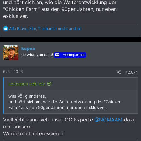
und hört sich an, wie die Weiterentwicklung der
"Chicken Farm" aus den 90ger Jahren, nur eben
exklusiver.
R
Alfa Bravo
,
KIm
,
Thaihunter
und 4 andere
e
a
k
kupoa
t
i
do what you cant!
Werbepartner
o
n
e
6 Juli 2026
#2.074
n
:
Leebanon schrieb:
was völlig anderes,
und hört sich an, wie die Weiterentwicklung der "Chicken
Farm" aus den 90ger Jahren, nur eben exklusiver.
Vielleicht kann sich unser GC Experte
@NOMAAM
dazu
mal äussern.
Würde mich interessieren!