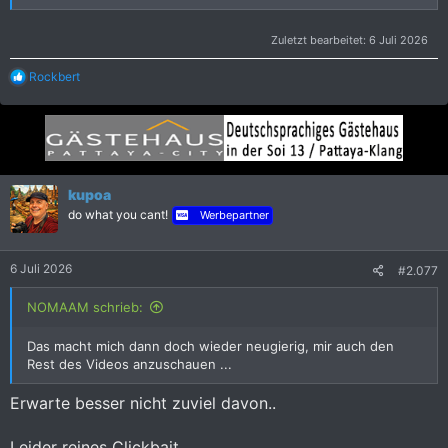
Zuletzt bearbeitet:
6 Juli 2026
R
Rockbert
e
a
k
t
i
o
n
kupoa
e
do what you cant!
Werbepartner
n
:
6 Juli 2026
#2.077
NOMAAM schrieb:
Das macht mich dann doch wieder neugierig, mir auch den
Rest des Videos anzuschauen ...
Erwarte besser nicht zuviel davon..
Leider reines Clickbait.