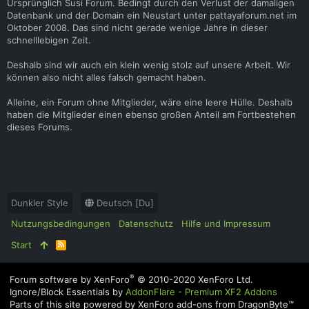
Ursprünglich Susi Forum. Bedingt durch den Verlust der damaligen
Datenbank und der Domain ein Neustart unter pattayaforum.net im
Oktober 2008. Das sind nicht gerade wenige Jahre in dieser
schnelllebigen Zeit.
Deshalb sind wir auch ein klein wenig stolz auf unsere Arbeit. Wir
können also nicht alles falsch gemacht haben.
Alleine, ein Forum ohne Mitglieder, wäre eine leere Hülle. Deshalb
haben die Mitglieder einen ebenso großen Anteil am Fortbestehen
dieses Forums.
Dunkler Style
Deutsch [Du]
Nutzungsbedingungen
Datenschutz
Hilfe und Impressum
Start
R
S
S
®
Forum software by XenForo
© 2010-2020 XenForo Ltd.
Ignore/Block Essentials by
AddonFlare - Premium XF2 Addons
Parts of this site powered by
XenForo add-ons from DragonByte™