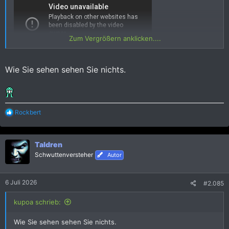
Zum Vergrößern anklicken....
Wie Sie sehen sehen Sie nichts.
R
Rockbert
e
a
k
Taldren
t
i
Schwuttenversteher
Autor
o
n
e
6 Juli 2026
#2.085
n
:
kupoa schrieb:
Wie Sie sehen sehen Sie nichts.