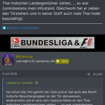
Thai-Indischen Landeigentümer zahlen, ... so war
zumindestens mein Infostand. Gleichwohl hat er neben
den Türstehern und in seiner Staff auch viele Thai-Inder
beschäftigt.
R
Alfa Bravo
und
Rockbert
e
a
k
t
i
o
n
MrDeeJay
e
Last night a DJ saved my Life
n
Aktiv
:
6 Juli 2026
#2.087
Leebanon schrieb:
ne schon klar, ihm gehört der Club und er hat auch das Recht
indische Besuchergruppen an der Tür abzuweisen,
andererseits soll er eine sehr massive Miete an den Thai-
Indischen Landeigentümer zahlen, ... so war zumindestens