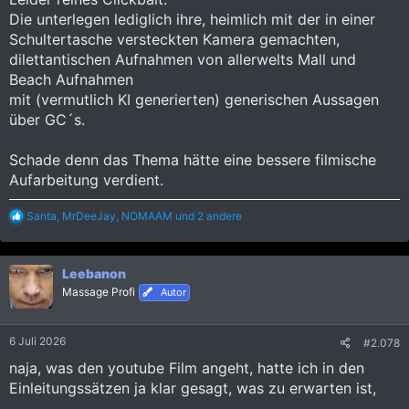
Die unterlegen lediglich ihre, heimlich mit der in einer
Schultertasche versteckten Kamera gemachten,
dilettantischen Aufnahmen von allerwelts Mall und
Beach Aufnahmen
mit (vermutlich KI generierten) generischen Aussagen
über GC´s.
Schade denn das Thema hätte eine bessere filmische
Aufarbeitung verdient.
R
Santa
,
MrDeeJay
,
NOMAAM
und 2 andere
e
a
k
Leebanon
t
i
Massage Profi
Autor
o
n
e
6 Juli 2026
#2.078
n
:
naja, was den youtube Film angeht, hatte ich in den
Einleitungssätzen ja klar gesagt, was zu erwarten ist,