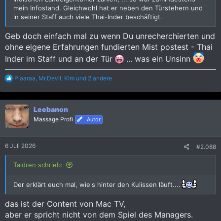
mein Infostand. Gleichwohl hat er neben den Türstehern und
in seiner Staff auch viele Thai-Inder beschäftigt.
Geb doch einfach mal zu wenn Du unrecherchierten und
ohne eigene Erfahrungen fundierten Mist postest - Thai
Inder im Staff und an der Tür
... was ein Unsinn
R
Plaaraa
,
Mr.Devil
,
KIm
und 2 andere
e
a
k
Leebanon
t
i
Massage Profi
Autor
o
n
e
6 Juli 2026
#2.088
n
:
Taldren schrieb:
Der erklärt euch mal, wie's hinter den Kulissen läuft....
das ist der Content von Mac TV,
aber er spricht nicht von dem Spiel des Managers.