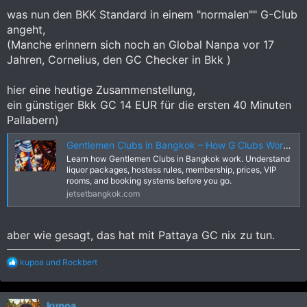
was nun den BKK Standard in einem "normalen"" G-Club
angeht,
(Manche erinnern sich noch an Global Nanpa vor 17
Jahren, Cornelius, den GC Checker in Bkk )
hier eine heutige Zusammenstellung,
ein günstiger Bkk GC 14 EUR für die ersten 40 Minuten
Pallabern)
Gentlemen Clubs in Bangkok – How G Clubs Work, Prices & Rules
Learn how Gentlemen Clubs in Bangkok work. Understand
liquor packages, hostess rules, membership, prices, VIP
rooms, and booking systems before you go.
jetsetbangkok.com
aber wie gesagt, das hat mit Pattaya GC nix zu tun.
R
kupoa
und
Rockbert
e
a
k
kupoa
t