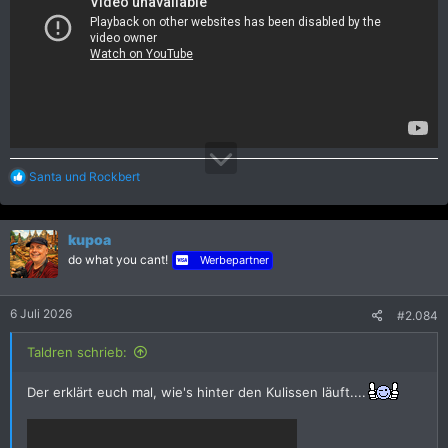
R
Santa
und
Rockbert
e
a
k
kupoa
t
i
do what you cant!
Werbepartner
o
n
e
6 Juli 2026
#2.084
n
:
Taldren schrieb:
Der erklärt euch mal, wie's hinter den Kulissen läuft....