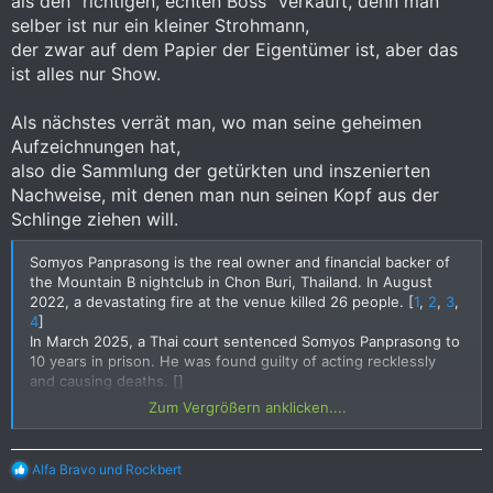
als den "richtigen, echten Boss" verkauft, denn man
selber ist nur ein kleiner Strohmann,
der zwar auf dem Papier der Eigentümer ist, aber das
ist alles nur Show.
Als nächstes verrät man, wo man seine geheimen
Aufzeichnungen hat,
also die Sammlung der getürkten und inszenierten
Nachweise, mit denen man nun seinen Kopf aus der
Schlinge ziehen will.
Somyos Panprasong is the real owner and financial backer of
the Mountain B nightclub in Chon Buri, Thailand. In August
2022, a devastating fire at the venue killed 26 people. [
1
,
2
,
3
,
4
]
In March 2025, a Thai court sentenced Somyos Panprasong to
10 years in prison. He was found guilty of acting recklessly
and causing deaths. []
The fire started because the venue used highly flammable
Zum Vergrößern anklicken....
soundproofing foam on the ceiling. Furthermore, the building
lacked proper safety permits and had blocked exits. [
1
,
2
]
R
Alfa Bravo
und
Rockbert
If you want, I can share more details on:
e