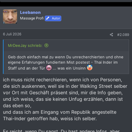
a
The
court sentences
for the other suspects in the case.
k
How the
safety rules
for public venues have changed in
Leebanon
t
Thailand.
i
Massage Profi
Autor
o
n
e
6 Juli 2026
#2.089
n
:
MrDeeJay schrieb:
Geb doch einfach mal zu wenn Du unrecherchierten und ohne
eigene Erfahrungen fundierten Mist postest - Thai Inder im
Staff und an der Tür
... was ein Unsinn
ich muss nicht recherchieren, wenn ich von Personen,
die sich auskennen, weil sie in der Walking Street selber
vor Ort mit Geschäft präsent sind, mir die Info geben,
und ich weiss, das sie keinen Unfug erzählen, dann ist
das eben so,
und dass ich am Eingang vom Republik angestellte
Thai-Inder getroffen hab, weiss ich selber.
Es reicht, wenn Du sagst, Du hast andere Infos, aber