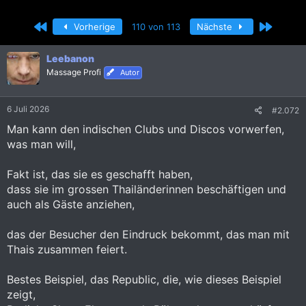
r
r
s
s
Erste
Letzte
Vorherige
110 von 113
Nächste
t
t
e
e
l
l
Leebanon
l
l
Massage Profi
Autor
e
t
r
a
m
6 Juli 2026
#2.072
Man kann den indischen Clubs und Discos vorwerfen,
was man will,
Fakt ist, das sie es geschafft haben,
dass sie im grossen Thailänderinnen beschäftigen und
auch als Gäste anziehen,
das der Besucher den Eindruck bekommt, das man mit
Thais zusammen feiert.
Bestes Beispiel, das Republic, die, wie dieses Beispiel
zeigt,