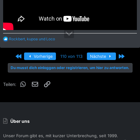
R
Rockbert
,
kupoa
und
Loco
e
a
k
Erste
Letzte
Vorherige
110 von 113
Nächste
t
i
Du musst dich einloggen oder registrieren, um hier zu antworten.
o
n
e
WhatsApp
E-Mail
Link
n
Teilen:
:
Über uns
Unser Forum gibt es, mit kurzer Unterbrechung, seit 1999.