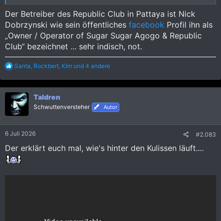
zusammen feiert.
Der Betreiber des Republic Club in Pattaya ist Nick
Bestes Beispiel, das Republic, die, wie dieses Beispiel zeigt,
Dobrzynski wie sein öffentliches
facebook
Profil ihn als
Rotlicht-Show-Elemente als Bühnenshow entschärft natürlich,
„Owner / Operator of Sugar Sugar Agogo & Republic
in die "Disco-Unterhaltung" mit einbindet.
Club“ bezeichnet ... sehr indisch, not.
R
Santa
,
Rockbert
,
KIm
und 4 andere
e
a
k
Taldren
t
i
Schwuttenversteher
Autor
o
n
e
6 Juli 2026
#2.083
n
:
Der erklärt euch mal, wie's hinter den Kulissen läuft....