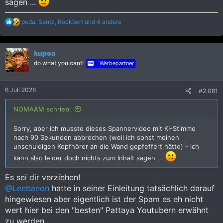
sagen ...
R
peda
,
Santa
,
Rockbert
und 4 andere
e
a
k
kupoa
t
i
do what you cant!
Werbepartner
o
n
e
6 Juli 2026
#2.081
n
:
NOMAAM schrieb:
Sorry, aber ich musste dieses Spannervideo mit KI-Stimme
nach 90 Sekunden abbrechen (weil ich sonst meinen
unschuldigen Kopfhörer an die Wand gepfeffert hätte) - ich
kann also leider doch nichts zum Inhalt sagen ...
Es sei dir verziehen!
@Leebanon
hatte in seiner Einleitung tatsächlich darauf
hingewiesen aber eigentlich ist der Spam es eh nicht
wert hier bei den "besten" Pattaya Youtubern erwähnt
zu werden.