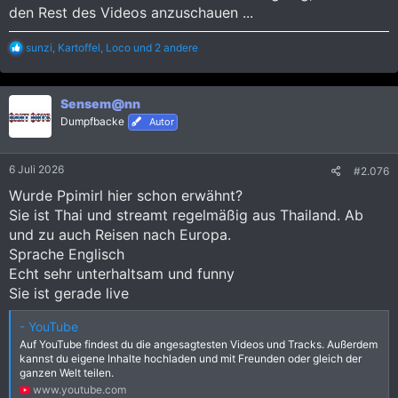
den Rest des Videos anzuschauen ...
R
sunzi
,
Kartoffel
,
Loco
und 2 andere
e
a
k
Sensem@nn
t
i
Dumpfbacke
Autor
o
n
e
6 Juli 2026
#2.076
n
:
Wurde Ppimirl hier schon erwähnt?
Sie ist Thai und streamt regelmäßig aus Thailand. Ab
und zu auch Reisen nach Europa.
Sprache Englisch
Echt sehr unterhaltsam und funny
Sie ist gerade live
- YouTube
Auf YouTube findest du die angesagtesten Videos und Tracks. Außerdem
kannst du eigene Inhalte hochladen und mit Freunden oder gleich der
ganzen Welt teilen.
www.youtube.com