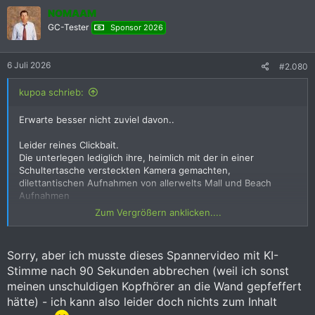
jetsetbangkok.com
k
NOMAAM
t
i
GC-Tester
Sponsor 2026
o
aber wie gesagt, das hat mit Pattaya GC nix zu tun.
n
e
6 Juli 2026
#2.080
n
:
kupoa schrieb:
Erwarte besser nicht zuviel davon..
Leider reines Clickbait.
Die unterlegen lediglich ihre, heimlich mit der in einer
Schultertasche versteckten Kamera gemachten,
dilettantischen Aufnahmen von allerwelts Mall und Beach
Aufnahmen
mit (vermutlich KI generierten) generischen Aussagen über GC
Zum Vergrößern anklicken....
´s.
Schade denn das Thema hätte eine bessere filmische
Sorry, aber ich musste dieses Spannervideo mit KI-
Aufarbeitung verdient.
Stimme nach 90 Sekunden abbrechen (weil ich sonst
meinen unschuldigen Kopfhörer an die Wand gepfeffert
hätte) - ich kann also leider doch nichts zum Inhalt