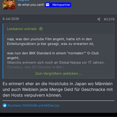
i
do what you cant!
Werbepartner
o
n
e
6 Juli 2026
#2.079
n
:
Leebanon schrieb:
naja, was den youtube Film angeht, hatte ich in den
Einleitungssätzen ja klar gesagt, was zu erwarten ist,
was nun den BKK Standard in einem "normalen"" G-Club
angeht,
(Manche erinnern sich noch an Global Nanpa vor 17 Jahren,
Cornelius, den GC Checker in Bkk )
Zum Vergrößern anklicken....
hier eine heutige Zusammenstellung,
ein günstiger Bkk GC 14 EUR für die ersten 40 Minuten
Es erinnert eher an die Hostclubs in Japan wo Männlein
Pallabern)
und auch Weiblein jede Menge Geld für Geschnacke mit
den Hosts verpulvern können.
Gentlemen Clubs in Bangkok – How G Clubs Work, Prices & Rules
Learn how Gentlemen Clubs in Bangkok work.
Understand liquor packages, hostess rules,
R
Rockbert
,
NOMAAM
und
MrDeeJay
membership, prices, VIP rooms, and booking systems
e
before you go.
a