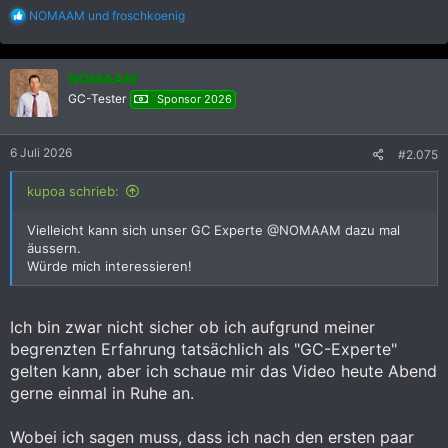
R
NOMAAM
und
froschkoenig
e
a
k
NOMAAM
t
i
GC-Tester
Sponsor 2026
o
n
e
6 Juli 2026
#2.075
n
:
kupoa schrieb:
Vielleicht kann sich unser GC Experte @NOMAAM dazu mal
äussern.
Würde mich interessieren!
Ich bin zwar nicht sicher ob ich aufgrund meiner
begrenzten Erfahrung tatsächlich als "GC-Experte"
gelten kann, aber ich schaue mir das Video heute Abend
gerne einmal in Ruhe an.
Wobei ich sagen muss, dass ich nach den ersten paar