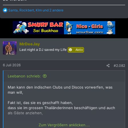
R
Santa
,
Rockbert
,
KIm
und 2 andere
e
a
k
t
i
o
n
MrDeeJay
e
Last night a DJ saved my Life
Aktiv
n
:
6 Juli 2026
#2.082
Leebanon schrieb:
Man kann den indischen Clubs und Discos vorwerfen, was
man will,
Fakt ist, das sie es geschafft haben,
dass sie im grossen Thailänderinnen beschäftigen und auch
als Gäste anziehen,
das der Besucher den Eindruck bekommt, das man mit Thais
Zum Vergrößern anklicken....