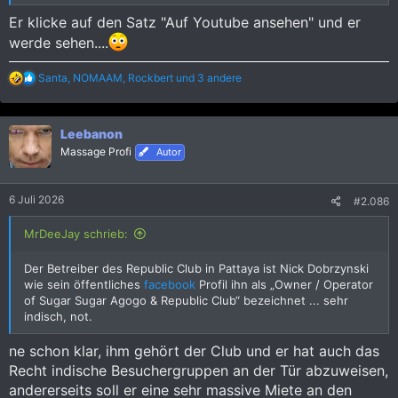
Er klicke auf den Satz "Auf Youtube ansehen" und er
werde sehen....
R
Santa
,
NOMAAM
,
Rockbert
und 3 andere
e
a
k
Leebanon
t
i
Massage Profi
Autor
o
n
e
6 Juli 2026
#2.086
n
:
MrDeeJay schrieb:
Der Betreiber des Republic Club in Pattaya ist Nick Dobrzynski
wie sein öffentliches
facebook
Profil ihn als „Owner / Operator
of Sugar Sugar Agogo & Republic Club“ bezeichnet ... sehr
indisch, not.
ne schon klar, ihm gehört der Club und er hat auch das
Recht indische Besuchergruppen an der Tür abzuweisen,
andererseits soll er eine sehr massive Miete an den