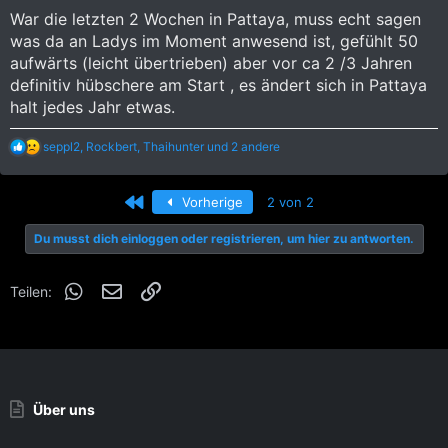
War die letzten 2 Wochen in Pattaya, muss echt sagen
was da an Ladys im Moment anwesend ist, gefühlt 50
aufwärts (leicht übertrieben) aber vor ca 2 /3 Jahren
definitiv hübschere am Start , es ändert sich in Pattaya
halt jedes Jahr etwas.
R
seppl2
,
Rockbert
,
Thaihunter
und 2 andere
e
a
k
Erste
Vorherige
2 von 2
t
i
Du musst dich einloggen oder registrieren, um hier zu antworten.
o
n
e
WhatsApp
E-Mail
Link
n
Teilen:
:
Über uns