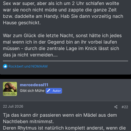
Sex war super, aber als ich um 2 Uhr schlafen wollte
war sie noch nicht müde und zappte die ganze Zeit
bzw. daddelte am Handy. Hab Sie dann vorzeitig nach
Hause geschickt.
War zum Glück die letzte Nacht, sonst hätte ich jedes
mal wenn ich in der Gegend bin an ihr vorbei laufen
müssen - durch die zentrale Lage im Knick lässt sich
das ja nicht vermeiden....
R
Rockbert
und
NOMAAM
e
a
k
mercedessl11
t
i
Gibt sich Mühe
Autor
o
n
e
22 Juli 2026
#22
n
:
Tja das kann dir passieren wenn ein Mädel aus dem
Nachtleben mitnimmst.
Deren Rhytmus ist natürlich komplett anderst, wenn die