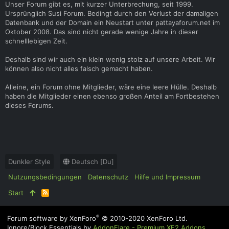
Unser Forum gibt es, mit kurzer Unterbrechung, seit 1999.
Ursprünglich Susi Forum. Bedingt durch den Verlust der damaligen
Datenbank und der Domain ein Neustart unter pattayaforum.net im
Oktober 2008. Das sind nicht gerade wenige Jahre in dieser
schnelllebigen Zeit.
Deshalb sind wir auch ein klein wenig stolz auf unsere Arbeit. Wir
können also nicht alles falsch gemacht haben.
Alleine, ein Forum ohne Mitglieder, wäre eine leere Hülle. Deshalb
haben die Mitglieder einen ebenso großen Anteil am Fortbestehen
dieses Forums.
Dunkler Style
Deutsch [Du]
Nutzungsbedingungen
Datenschutz
Hilfe und Impressum
Start
R
S
S
®
Forum software by XenForo
© 2010-2020 XenForo Ltd.
Ignore/Block Essentials by
AddonFlare - Premium XF2 Addons