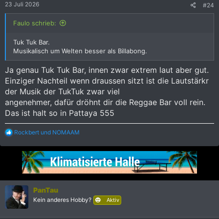
23 Juli 2026
#24
n
:
Faulo schrieb:
Tuk Tuk Bar.
Musikalisch um Welten besser als Billabong.
Ja genau Tuk Tuk Bar, innen zwar extrem laut aber gut.
Einziger Nachteil wenn draussen sitzt ist die Lautstärkr
der Musik der TukTuk zwar viel
angenehmer, dafür dröhnt dir die Reggae Bar voll rein.
Das ist halt so in Pattaya 555
R
Rockbert
und
NOMAAM
e
a
k
t
i
o
n
PanTau
e
Kein anderes Hobby?
Aktiv
n
: