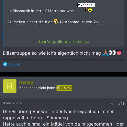
Ja Blasmusik in der LK Metro hat was.
Du meinst sicher die hier
(Aufnahme ist von 2011)
Zum Vergrößern anklicken....
Bläsertruppe so wie ich‘s eigentlich nicht mag
R
Augusto
e
a
k
Hering
t
H
i
Kennt noch nicht jeder
Aktiv
o
n
e
8 Mai 2026
#21
n
:
Die Billabong Bar war in der Nacht eigentlich immer
rappelvoll mit guter Stimmung.
Hatte auch einmal ein Mädel von da mitgenommen - der