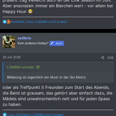
präsent. Lag vielleicht auch an der Low Season im Juni.
Aber ansonsten: immer ein Bierchen wert - vor allem bei
Happy Hour
R
Rockbert
,
ursus
,
DaBaWa
und 6 andere
e
a
k
xelibrix
t
i
Kein anderes Hobby?
Autor
o
n
e
26 Juli 2026
#28
n
:
LCM666 schrieb:
Billabong ist eigentlich ein Must in der Soi Metro
oder als Treffpunkt it Freunden zum Start des Abends,
die Band ist grausam, das gehört aber einfach dazu, die
Mädels sind unwahrscheinlich nett und für jeden Spass
zu haben.
R
Loco
,
Rockbert
,
LCM666
und 4 andere