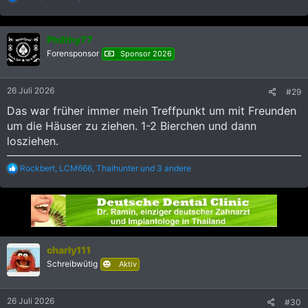
e
a
k
Philthy77
t
i
Forensponsor
Sponsor 2026
o
n
e
26 Juli 2026
#29
n
:
Das war früher immer mein Treffpunkt um mit Freunden
um die Häuser zu ziehen. 1-2 Bierchen und dann
losziehen.
R
Rockbert
,
LCM666
,
Thaihunter
und 3 andere
e
a
k
t
i
o
n
charly111
e
Schreibwütig
Aktiv
n
:
26 Juli 2026
#30