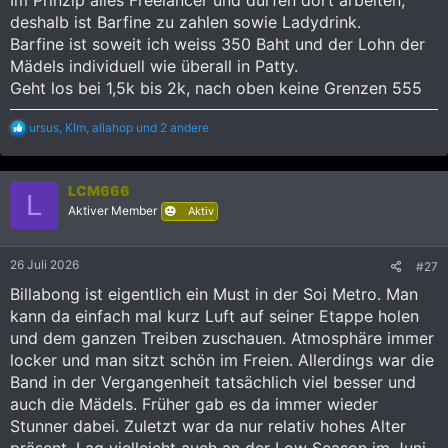
Im Prinzip alles Freelancer und dürfen dort arbeiten,
deshalb ist Barfine zu zahlen sowie Ladydrink.
Barfine ist soweit ich weiss 350 Baht und der Lohn der
Mädels individuell wie überall in Patty.
Geht los bei 1,5k bis 2k, nach oben keine Grenzen 555
R
ursus
,
KIm
,
allahop
und 2 andere
e
a
k
LCM666
t
L
i
Aktiver Member
Aktiv
o
n
e
26 Juli 2026
#27
n
:
Billabong ist eigentlich ein Must in der Soi Metro. Man
kann da einfach mal kurz Luft auf seiner Etappe holen
und dem ganzen Treiben zuschauen. Atmosphäre immer
locker und man sitzt schön im Freien. Allerdings war die
Band in der Vergangenheit tatsächlich viel besser und
auch die Mädels. Früher gab es da immer wieder
Stunner dabei. Zuletzt war da nur relativ hohes Alter