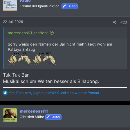
Faulo
t
i
Freund der Ignorfunktion!
Autor
o
n
e
22 Juli 2026
#23
n
:
mercedessl11 schrieb:
Sorry weiss den Namen der Bar nicht mehr, liegt wohl am
Pattaya Entzug
Tuk Tuk Bar.
Musikalisch um Welten besser als Billabong.
R
KIm
,
Rockbert
,
NighthunterXXX
und eine weitere Person
e
a
k
mercedessl11
t
i
Gibt sich Mühe
Autor
o
n
e