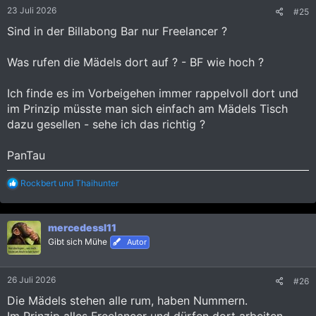
23 Juli 2026
#25
Sind in der Billabong Bar nur Freelancer ?
Was rufen die Mädels dort auf ? - BF wie hoch ?
Ich finde es im Vorbeigehen immer rappelvoll dort und
im Prinzip müsste man sich einfach am Mädels Tisch
dazu gesellen - sehe ich das richtig ?
PanTau
R
Rockbert
und
Thaihunter
e
a
k
mercedessl11
t
i
Gibt sich Mühe
Autor
o
n
e
26 Juli 2026
#26
n
:
Die Mädels stehen alle rum, haben Nummern.