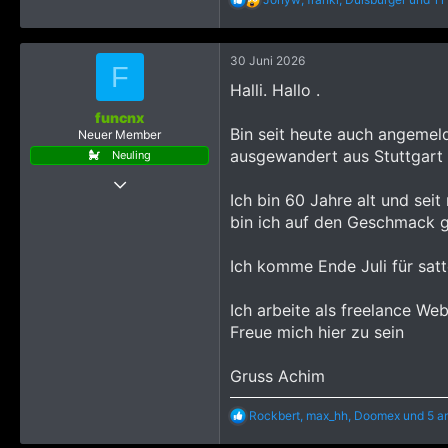
e
a
k
30 Juni 2026
t
F
i
Halli. Hallo .
o
n
funcnx
e
Bin seit heute auch angemeld
Neuer Member
n
ausgewandert aus Stuttgart 
Neuling
:
30 Juni 2026
Ich bin 60 Jahre alt und sei
16
bin ich auf den Geschmack 
179
288
Ich komme Ende Juli für sat
Ich arbeite als freelance We
Freue mich hier zu sein
Gruss Achim
R
Rockbert
,
max_hh
,
Doomex
und 5 a
e
a