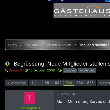
Foren
Thailand & Asien Info Bereich
Thailand Newbie 
Begrüssung: Neue Mitglieder stellen s
E
E
S
CrassuS
15 Oktober 2008
pattaya
vorstellung
r
r
c
s
s
h
1
…
581
582
583
584
585
Vorherige
Nächs
t
t
l
e
e
a
l
l
g
30 Juni 2026
T
l
l
w
e
t
Moin, Moin moin, Servus un
o
r
a
r
Timmey283
m
t