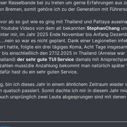
eser Rasselbande bei zu treten um gerne Erfahrungen aus zu
on Bremen, somit gehöre ich zu der Generation mit Führers
vor ab so gut wie es ging mit Thailand und Pattaya auseina
 Youtube Videos von dem alt bekannten
StephanChang
un
hinter mir, im Jahr 2025 Ende November bis Anfang Dezembe
...nein so war es nicht geplant. Dank einer Legionellen infe
ert hatte, folgte ein drei tägiges Koma, Acht Tage insgesamm
bis einschließlich den 27.12.2025 in Thailand (Anreise war
hailand)
der sehr gute TUI Service
damals mit Ansprechpart
nzahlen muss(die Anzahlung bekommt man natürlich später
dafür hast du ein sehr guten Service.
g, bin ich dieses Jahr in einem ähnlichem Zeitraum wieder 
n quatsch passiert. Somit dachte ich mir in diesem Jahr mi
l auch ursprünglich zwei Leute abgesprungen sind mit denen
 andere