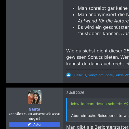
Man schreibt gar keine
Man anonymisiert die N
Aufwand für die Autore
Es wird ein geschützte
"austoben" können.
Das
Wie du siehst dient dieser 2
gewissen Schutz bieten. Wen
kannst du dann auch recht ein
R
Qualle13
,
SangSomSprite
,
Suzie W
e
a
k
2 Juli 2026
t
i
o
ichwilldochnurlesen schrieb:
n
Santa
e
อยากมีความสุข อย่าคาดหวังความ
Aber einfache Reiseberichte wie
n
สมบูรณ์
:
Autor
Man gibt als Berichterstatt