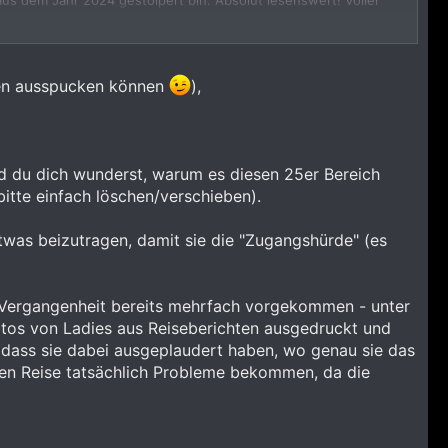
us dem Jahr 2024 gestolpert bin. Absolut lesenswert! Voller
alen Foren-Tresor eingeschlossen. Um den Code zu knacken, muss
r diese künstlichen Hürden und die Pflicht-Beitragszähler haben
amen ausspucken können
),
die mir im Handumdrehen 30 absolut sinnvolle und sprachlich
das wirklich das Ziel einer lebendigen Community?
 zwei Wochen selbst in Asien unterwegs und könnte dann
nd du dich wunderst, warum es diesen 25er Bereich
, bitte einfach löschen/verschieben).
allerdings einen leicht schrägen Beigeschmack. Dass der FSK18-
hte wie ein Staatsgeheimnis zu behandeln? Ich weiß ja nicht...
twas beizutragen, damit sie die "Zugangshürde" (es
,
er Vergangenheit bereits mehrfach vorgekommen - unter
otos von Ladies aus Reiseberichten ausgedruckt und
, dass sie dabei ausgeplaudert haben, wo genau sie das
ten Reise tatsächlich Probleme bekommen, da die