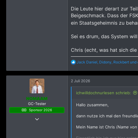
Die Leute hier derart zur Te
Beigeschmack. Dass der FSK18
ein Staatsgeheimnis zu behan
Sei es drum, das System will
Chris (echt, was hat sich di
R
Jack Daniel
,
Didony
,
Rockbert
und 
e
a
k
2 Juli 2026
t
i
o
ichwilldochnurlesen schrieb:
n
NOMAAM
e
GC-Tester
Hallo zusammen,
n
Sponsor 2026
:
dann nutze ich mal den freundl
19 November 2023
3.963
Mein Name ist Chris
(Name von 
85.674