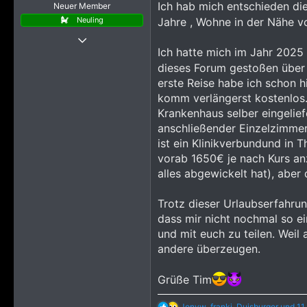
Ich hab mich entschieden di
Neuer Member
e
Neuling
Jahre , Wohne in der Nähe v
30 Juni 2026
Ich hatte mich im Jahr 2025 
6
dieses Forum gestoßen über
67
erste Reise habe ich schon 
273
komm verlängerst kostenlos..
28195 Bremen, Deutschland
Krankenhaus selber eingelief
anschließender Einzelzimmer 
ist ein Klinikverbundund in T
vorab 1650€ je nach Kurs a
alles abgewickelt hat), aber 
Trotz dieser Urlaubserfahrun
dass mir nicht nochmal so ei
und mit euch zu teilen. Wei
andere überzeugen.
Grüße Tim
R
Jonyw
,
franki
,
Duisburger
und 11