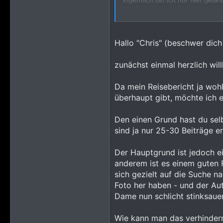
Eigentlich bin ich nur hier gel
3.565
Vorfreude wollte ich mich dann
49
ich jetzt wohl fleißig Content p
Saarland
Ich verstehe ja durchaus, dass 
Hallo "Chris" (beschwer dic
schon ein wenig was von digital
fehlerfreie Beiträge generiert. 
zunächst einmal herzlich wi
Sicherlich würde ich mich mit d
brandaktuelle Insights und frisc
Da mein Reisebericht ja woh
überhaupt gibt, möchte ich 
Die Leute hier derart zur Teil
Bereich unter Verschluss liegt 
Gibt es hier etwas zu versteck
Den einen Grund hast du selb
sind ja nur 25-30 Beiträge e
Sei es drum, das System will es
Der Hauptgrund ist jedoch ei
Chris (echt, was hat sich die KI
anderem ist es einem guten 
sich gezielt auf die Suche n
Foto her haben - und der Au
Dame nun schlicht stinksauer
Wie kann man das verhinder