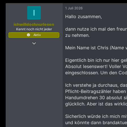
k
1 Juli 2026
t
I
i
Hallo zusammen,
o
n
ichwilldochnurlesen
e
dann nutze ich mal den freu
Kennt noch nicht jeder
n
zu nehmen.
Aktiv
:
22 Juni 2026
Mein Name ist Chris
(Name v
33
92
Eigentlich bin ich nur hier 
378
Absolut lesenswert! Voller V
eingeschlossen. Um den Code
Ich verstehe ja durchaus, da
Pflicht-Beitragszähler haben
Handumdrehen 30 absolut sinn
glücklich. Aber ist das wirk
Sicherlich würde ich mich mi
und könnte dann brandaktuell