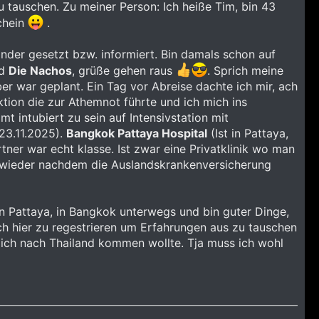
 tauschen. Zu meiner Person: Ich heiße Tim, bin 43
chein
.
nder gesetzt bzw. informiert. Bin damals schon auf
d
Die Nachos
, grüße gehen raus
. Sprich meine
r war geplant. Ein Tag vor Abreise dachte ich mir, ach
ktion die zur Athemnot führte und ich mich ins
t intubiert zu sein auf Intensivstation mit
 23.11.2025).
Bangkok Pattaya Hospital
(Ist in Pattaya,
ner war echt klasse. Ist zwar eine Privatklinik wo man
 wieder nachdem die Auslandskrankenversicherung
in Pattaya, in Bangkok unterwegs und bin guter Dinge,
ch hier zu regestrieren um Erfahrungen aus zu tauschen
 ich nach Thailand kommen wollte. Tja muss ich wohl