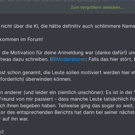
andet, weil ich über den grandiosen ersten Reisebericht von
@NOMAAM
a
 auf den neueren Bericht stürzen – tja, Pustekuchen. Der ist im digit
Zum Vergrößern anklicken....
roduzieren.
man sich vor Spambots schützen will und aktive Mitglieder fördern. Abe
h nicht über die KI, die hätte definitiv auch schlimmere N
em Arbeitsdienst. Ich könnte jetzt natürlich einfach eine KI anwerfen, 
Damit wäre mein Soll erfüllt und die Foren-Software glücklich. Aber ist 
llkommen im Forum!
er Zeit von ganz alleine beteiligen. Ich bin nämlich in voraussichtlich
he Eindrücke direkt aus der Praxis beisteuern.
l die Motivation für deine Anmeldung war (danke dafür!) u
etwas dazu schreiben. (
@Moderatoren
: Falls das hier stört
nahme zu zwingen und normale Reiseberichte wegzusperren, hinterlässt 
– völlig geschenkt und absolut nachvollziehbar. Aber einfache Reiseberic
en, von dem ich noch nichts weiß?
st schon genannt, die Leute sollen motiviert werden hier e
rforderlich) überwinden können.
 so. Auf einen hoffentlich bald unzensierten Austausch und liebe Grüße
n anderer (und leider ein ziemlich unschöner): Es ist in d
 dabei gedacht?)
Freund von mir passiert - dass manche Leute tatsächlich F
ach ihnen begeben haben. Teilweise ging das sogar so weit
tor des entsprechenden Berichts hat dann bei seiner nächs
 auf ihn war.
n?