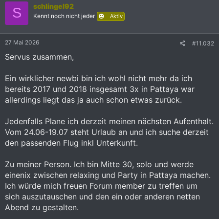
schlingel92
t
S
i
Kennt noch nicht jeder
Aktiv
o
n
e
27 Mai 2026
#11.032
n
:
Servus zusammen,
Ein wirklicher newbi bin ich wohl nicht mehr da ich
bereits 2017 und 2018 insgesamt 3x in Pattaya war
allerdings liegt das ja auch schon etwas zurück.
Jedenfalls Plane ich derzeit meinen nächsten Aufenthalt.
Vom 24.06-19.07 steht Urlaub an und ich suche derzeit
den passenden Flug inkl Unterkunft.
Zu meiner Person. Ich bin Mitte 30, solo und werde
einenix zwischen relaxing und Party in Pattaya machen.
Ich würde mich freuen Forum member zu treffen um
sich auszutauschen und den ein oder anderen netten
Abend zu gestalten.