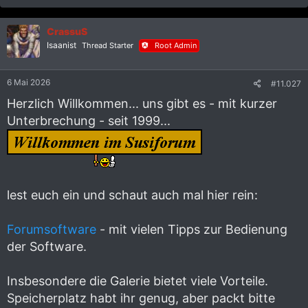
a
k
CrassuS
t
i
Isaanist
Thread Starter
Root Admin
o
n
e
6 Mai 2026
#11.027
n
:
Herzlich Willkommen... uns gibt es - mit kurzer
Unterbrechung - seit 1999...
lest euch ein und schaut auch mal hier rein:
Forumsoftware
- mit vielen Tipps zur Bedienung
der Software.
Insbesondere die Galerie bietet viele Vorteile.
Speicherplatz habt ihr genug, aber packt bitte