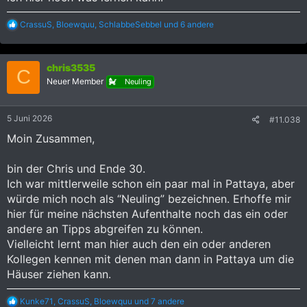
R
CrassuS
,
Bloewquu
,
SchlabbeSebbel
und 6 andere
e
a
k
chris3535
t
C
i
Neuer Member
Neuling
o
n
e
5 Juni 2026
#11.038
n
:
Moin Zusammen,
bin der Chris und Ende 30.
Ich war mittlerweile schon ein paar mal in Pattaya, aber
würde mich noch als “Neuling” bezeichnen. Erhoffe mir
hier für meine nächsten Aufenthalte noch das ein oder
andere an Tipps abgreifen zu können.
Vielleicht lernt man hier auch den ein oder anderen
Kollegen kennen mit denen man dann in Pattaya um die
Häuser ziehen kann.
R
Kunke71
,
CrassuS
,
Bloewquu
und 7 andere