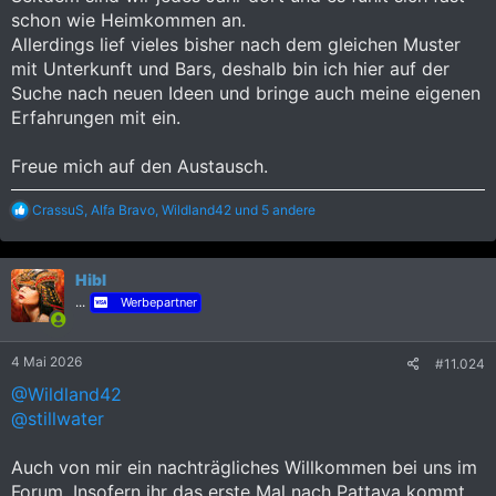
schon wie Heimkommen an.
Allerdings lief vieles bisher nach dem gleichen Muster
mit Unterkunft und Bars, deshalb bin ich hier auf der
Suche nach neuen Ideen und bringe auch meine eigenen
Erfahrungen mit ein.
Freue mich auf den Austausch.
R
CrassuS
,
Alfa Bravo
,
Wildland42
und 5 andere
e
a
k
Hibl
t
i
...
Werbepartner
o
n
e
4 Mai 2026
#11.024
n
:
@Wildland42
@stillwater
Auch von mir ein nachträgliches Willkommen bei uns im
Forum. Insofern ihr das erste Mal nach Pattaya kommt