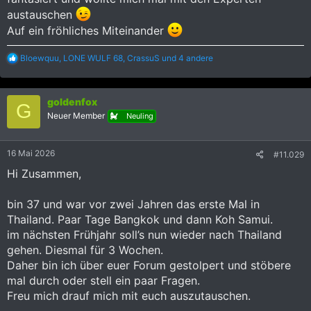
austauschen
Auf ein fröhliches Miteinander
R
Bloewquu
,
LONE WULF 68
,
CrassuS
und 4 andere
e
a
k
goldenfox
t
G
i
Neuer Member
Neuling
o
n
e
16 Mai 2026
#11.029
n
:
Hi Zusammen,
bin 37 und war vor zwei Jahren das erste Mal in
Thailand. Paar Tage Bangkok und dann Koh Samui.
im nächsten Frühjahr soll’s nun wieder nach Thailand
gehen. Diesmal für 3 Wochen.
Daher bin ich über euer Forum gestolpert und stöbere
mal durch oder stell ein paar Fragen.
Freu mich drauf mich mit euch auszutauschen.