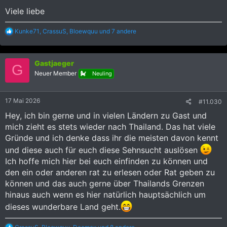
Viele liebe
R
Kunke71
,
CrassuS
,
Bloewquu
und 7 andere
e
a
k
Gastjaeger
t
G
i
Neuer Member
Neuling
o
n
e
17 Mai 2026
#11.030
n
:
Hey, ich bin gerne und in vielen Ländern zu Gast und
mich zieht es stets wieder nach Thailand. Das hat viele
Gründe und ich denke dass ihr die meisten davon kennt
und diese auch für euch diese Sehnsucht auslösen
Ich hoffe mich hier bei euch einfinden zu können und
den ein oder anderen rat zu erlesen oder Rat geben zu
können und das auch gerne über Thailands Grenzen
hinaus auch wenn es hier natürlich hauptsächlich um
dieses wunderbare Land geht.
R