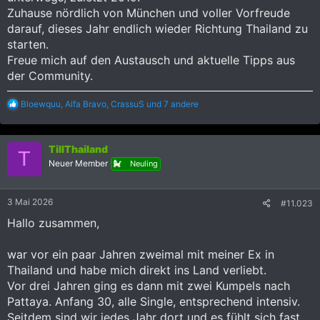
Zuhause nördlich von München und voller Vorfreude
darauf, dieses Jahr endlich wieder Richtung Thailand zu
starten.
Freue mich auf den Austausch und aktuelle Tipps aus
der Community.
R
Bloewquu
,
Alfa Bravo
,
CrassuS
und 7 andere
e
a
k
TillThailand
t
T
i
Neuer Member
Neuling
o
n
e
3 Mai 2026
#11.023
n
:
Hallo zusammen,
war vor ein paar Jahren zweimal mit meiner Ex in
Thailand und habe mich direkt ins Land verliebt.
Vor drei Jahren ging es dann mit zwei Kumpels nach
Pattaya. Anfang 30, alle Single, entsprechend intensiv.
Seitdem sind wir jedes Jahr dort und es fühlt sich fast