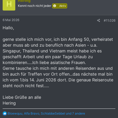
Hering
H
e
Kennt noch nicht jeder
Aktiv
n
:
6 Mai 2026
#11.026
Hallo,
gerne stelle ich mich vor, ich bin Anfang 50, verheiratet
aber muss ab und zu beruflich nach Asien - u.a.
Singapur, Thailand und Vietnam meist habe ich es
geschafft Arbeit und ein paar Tage Urlaub zu
kombinieren.....Ich liebe asiatische Frauen.
Gerne tausche ich mich mit anderen Reisenden aus und
bin auch für Treffen vor Ort offen...das nächste mal bin
ich vom 1.bis 14. Juni 2026 dort. Die genaue Reiseroute
steht noch nicht fest.....
Liebe Grüße an alle
Hering
R
Bloewquu
,
Alfa Bravo
,
SchlabbeSebbel
und 7 andere
e