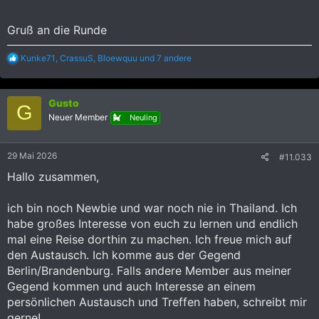
Gruß an die Runde
R
Kunke71
,
CrassuS
,
Bloewquu
und 7 andere
e
a
k
Gusto
t
G
i
Neuer Member
Neuling
o
n
e
29 Mai 2026
#11.033
n
:
Hallo zusammen,
ich bin noch Newbie und war noch nie in Thailand. Ich
habe großes Interesse von euch zu lernen und endlich
mal eine Reise dorthin zu machen. Ich freue mich auf
den Austausch. Ich komme aus der Gegend
Berlin/Brandenburg. Falls andere Member aus meiner
Gegend kommen und auch Interesse an einem
persönlichen Austausch und Treffen haben, schreibt mir
gerne!