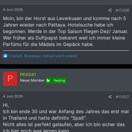
4 Juni 2026
#11.036
Moin, bin der Horst aus Leverkusen und komme nach 5
Jahren wieder nach Pattaya. Hotelsuche habe ich
begonnen. Werde in der Top Saison fliegen Dez/ Januar.
War früher als Duftpapst bekannt weil ich immer kleine
Parfüms für die Mädels im Gepäck habe.
R
CrassuS
,
Bloewquu
,
red bull
und 6 andere
e
a
k
PE6541
t
P
i
Neuer Member
Neuling
o
n
e
4 Juni 2026
#11.037
n
:
Hi,
Ich bin ende 30 und war Anfang des Jahres das erst mal
in Thailand und hatte definitiv "Spaß".
Nicht alles ist perfekt gelaufen, aber ich bin sicher das
ich hier noch was lernen kann.