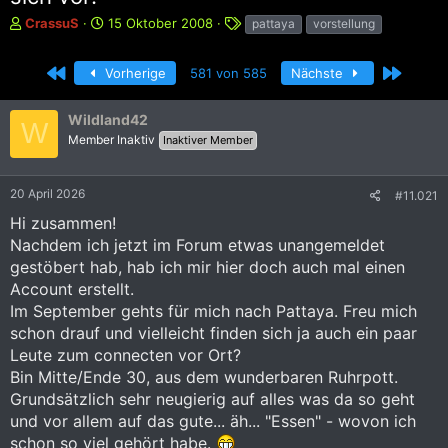
E
E
S
CrassuS
15 Oktober 2008
pattaya
vorstellung
r
r
c
s
s
h
Erste
Letzte
Vorherige
581 von 585
Nächste
t
t
l
e
e
a
l
l
g
Wildland42
W
l
l
w
Member Inaktiv
Inaktiver Member
e
t
o
r
a
r
m
t
20 April 2026
#11.021
e
Hi zusammen!
Nachdem ich jetzt im Forum etwas unangemeldet
gestöbert hab, hab ich mir hier doch auch mal einen
Account erstellt.
Im September gehts für mich nach Pattaya. Freu mich
schon drauf und vielleicht finden sich ja auch ein paar
Leute zum connecten vor Ort?
Bin Mitte/Ende 30, aus dem wunderbaren Ruhrpott.
Grundsätzlich sehr neugierig auf alles was da so geht
und vor allem auf das gute... äh... "Essen" - wovon ich
schon so viel gehört habe.