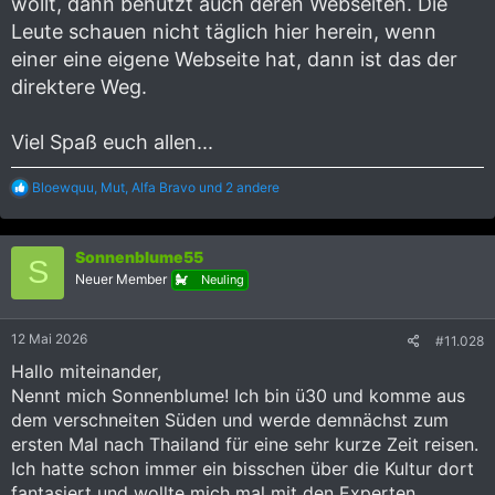
wollt, dann benutzt auch deren Webseiten. Die
Leute schauen nicht täglich hier herein, wenn
einer eine eigene Webseite hat, dann ist das der
direktere Weg.
Viel Spaß euch allen...
R
Bloewquu
,
Mut
,
Alfa Bravo
und 2 andere
e
a
k
Sonnenblume55
t
S
i
Neuer Member
Neuling
o
n
e
12 Mai 2026
#11.028
n
:
Hallo miteinander,
Nennt mich Sonnenblume! Ich bin ü30 und komme aus
dem verschneiten Süden und werde demnächst zum
ersten Mal nach Thailand für eine sehr kurze Zeit reisen.
Ich hatte schon immer ein bisschen über die Kultur dort
fantasiert und wollte mich mal mit den Experten