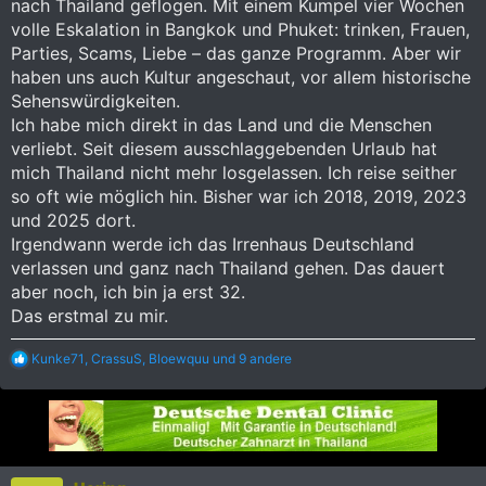
nach Thailand geflogen. Mit einem Kumpel vier Wochen
volle Eskalation in Bangkok und Phuket: trinken, Frauen,
Parties, Scams, Liebe – das ganze Programm. Aber wir
haben uns auch Kultur angeschaut, vor allem historische
Sehenswürdigkeiten.
Ich habe mich direkt in das Land und die Menschen
verliebt. Seit diesem ausschlaggebenden Urlaub hat
mich Thailand nicht mehr losgelassen. Ich reise seither
so oft wie möglich hin. Bisher war ich 2018, 2019, 2023
und 2025 dort.
Irgendwann werde ich das Irrenhaus Deutschland
verlassen und ganz nach Thailand gehen. Das dauert
aber noch, ich bin ja erst 32.
Das erstmal zu mir.
R
Kunke71
,
CrassuS
,
Bloewquu
und 9 andere
e
a
k
t
i
o
n