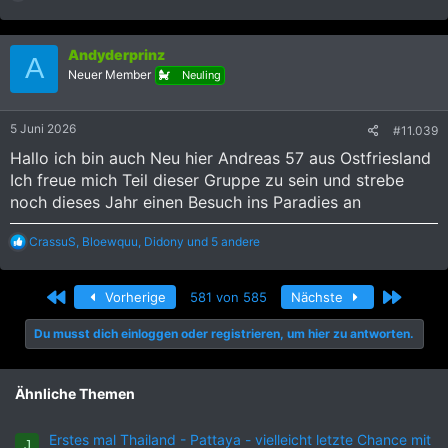
e
a
k
Andyderprinz
t
A
i
Neuer Member
Neuling
o
n
e
5 Juni 2026
#11.039
n
:
Hallo ich bin auch Neu hier Andreas 57 aus Ostfriesland
Ich freue mich Teil dieser Gruppe zu sein und strebe
noch dieses Jahr einen Besuch ins Paradies an
R
CrassuS
,
Bloewquu
,
Didony
und 5 andere
e
a
k
Erste
Letzte
Vorherige
581 von 585
Nächste
t
i
Du musst dich einloggen oder registrieren, um hier zu antworten.
o
n
e
n
Ähnliche Themen
:
Erstes mal Thailand - Pattaya - vielleicht letzte Chance mit
J