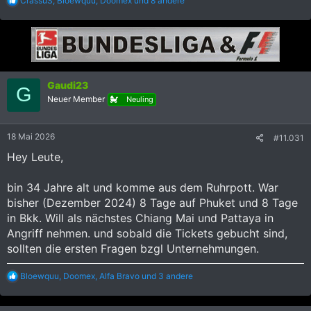
CrassuS
,
Bloewquu
,
Doomex
und 8 andere
e
a
k
t
i
o
n
Gaudi23
e
G
Neuer Member
n
Neuling
:
18 Mai 2026
#11.031
Hey Leute,
bin 34 Jahre alt und komme aus dem Ruhrpott. War
bisher (Dezember 2024) 8 Tage auf Phuket und 8 Tage
in Bkk. Will als nächstes Chiang Mai und Pattaya in
Angriff nehmen. und sobald die Tickets gebucht sind,
sollten die ersten Fragen bzgl Unternehmungen.
R
Bloewquu
,
Doomex
,
Alfa Bravo
und 3 andere
e
a
k