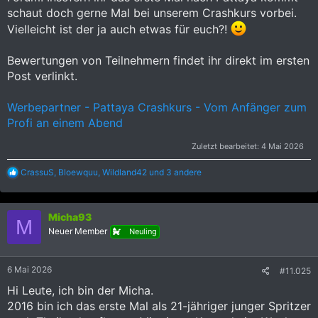
schaut doch gerne Mal bei unserem Crashkurs vorbei.
Vielleicht ist der ja auch etwas für euch?!
Bewertungen von Teilnehmern findet ihr direkt im ersten
Post verlinkt.
Werbepartner - Pattaya Crashkurs - Vom Anfänger zum
Profi an einem Abend
Zuletzt bearbeitet:
4 Mai 2026
R
CrassuS
,
Bloewquu
,
Wildland42
und 3 andere
e
a
k
Micha93
t
M
i
Neuer Member
Neuling
o
n
e
6 Mai 2026
#11.025
n
:
Hi Leute, ich bin der Micha.
2016 bin ich das erste Mal als 21-jähriger junger Spritzer