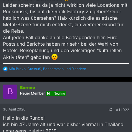
Leider scheint es da ja nicht wirklich viele Locations mit
Rockmusik, bis auf die Rock Factory zu geben? Oder
hab ich was übersehen? Hab kürzlich die asiatische
Metal-Szene für mich entdeckt, ein weiterer Grund für
die Reise.
Auf jeden Fall danke an alle Beitragenden hier. Eure
Posts und Berichte haben mir sehr bei der Wahl von
Hotels, Reiseplanung und den vielseitigen "kulturellen
Aktivitäten" geholfen
R
Alfa Bravo
,
CrassuS
,
Bannammao
und 9 andere
e
a
k
Borneo
t
B
i
Neuer Member
Neuling
o
n
e
30 April 2026
#11.022
n
:
Hallo in die Runde!
ich bin 47 Jahre alt und war bisher viermal in Thailand
unterwegs, zuletzt 2019.