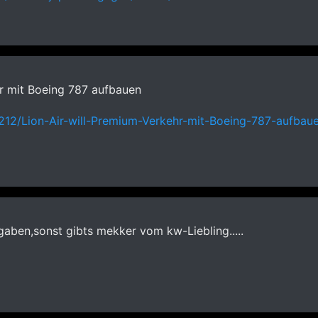
hr mit Boeing 787 aufbauen
212/Lion-Air-will-Premium-Verkehr-mit-Boeing-787-aufbaue
gaben,sonst gibts mekker vom kw-Liebling.....