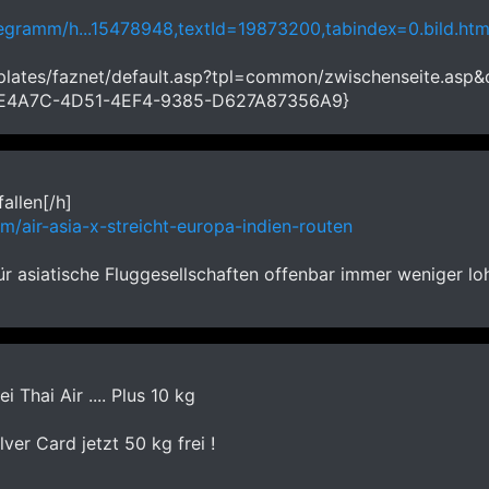
legramm/h...15478948,textId=19873200,tabindex=0.bild.htm
mplates/faznet/default.asp?tpl=common/zwischenseite.a
E4A7C-4D51-4EF4-9385-D627A87356A9}
fallen[/h]
m/air-asia-x-streicht-europa-indien-routen
ür asiatische Fluggesellschaften offenbar immer weniger lo
Thai Air .... Plus 10 kg
lver Card jetzt 50 kg frei !