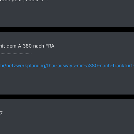
it dem A 380 nach FRA
...........................
kehr/netzwerkplanung/thai-airways-mit-a380-nach-frankfur
87