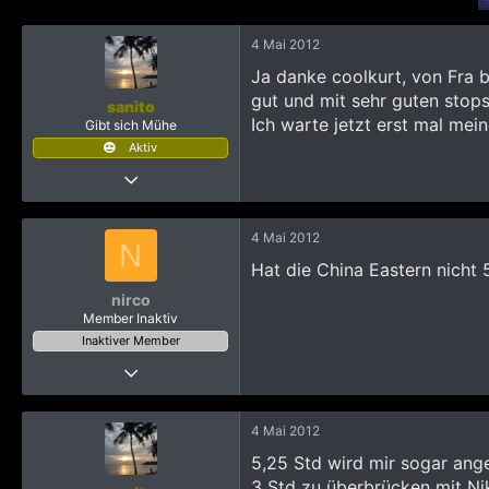
72
Nähe Koblenz
4 Mai 2012
Ja danke coolkurt, von Fra 
gut und mit sehr guten stops
sanito
Ich warte jetzt erst mal mei
Gibt sich Mühe
Aktiv
24 April 2012
322
385
4 Mai 2012
N
1.153
Hat die China Eastern nicht 
54
nirco
frankenthal
Member Inaktiv
Inaktiver Member
25 Dezember 2010
80
42
4 Mai 2012
428
5,25 Std wird mir sogar ang
Schleswig-Holstein
3 Std zu überbrücken mit Nik