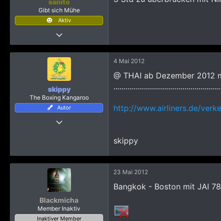
sanito
Gibt sich Mühe
Aktiv
24 April 2012
322
385
4 Mai 2012
1.153
@ THAI ab Dezember 2012 m
54
......................................................
skippy
frankenthal
The Boxing Kangaroo
http://www.airliners.de/ver
Autor
6 Mai 2009
8.034
skippy
18.740
4.465
23 Mai 2012
Bangkok - Boston mit JAl 7
Blackmicha
Member Inaktiv
Inaktiver Member