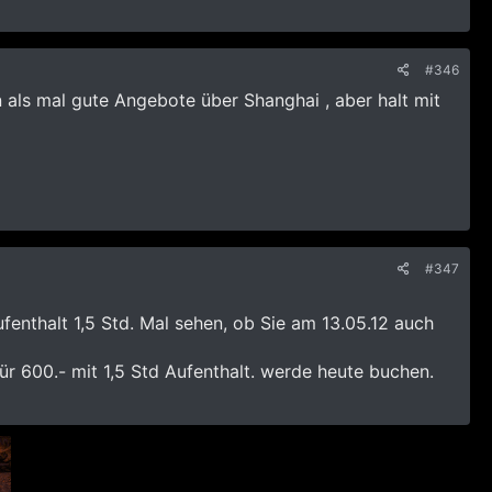
#346
 als mal gute Angebote über Shanghai , aber halt mit
#347
enthalt 1,5 Std. Mal sehen, ob Sie am 13.05.12 auch
r 600.- mit 1,5 Std Aufenthalt. werde heute buchen.