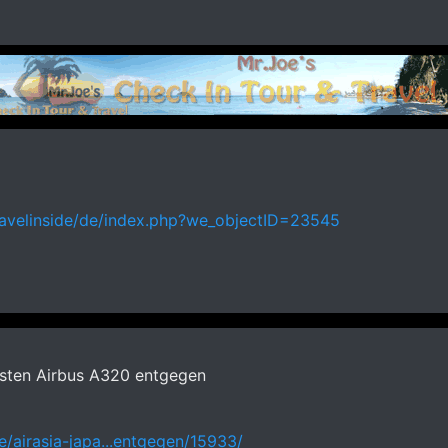
travelinside/de/index.php?we_objectID=23545
rsten Airbus A320 entgegen
e/airasia-japa...entgegen/15933/