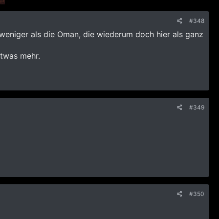
#348
 weniger als die Oman, die wiederum doch hier als ganz
etwas mehr.
#349
#350