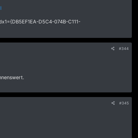
l
sp&dx1={DB5EF1EA-D5C4-074B-C111-
#344
hnenswert.
#345