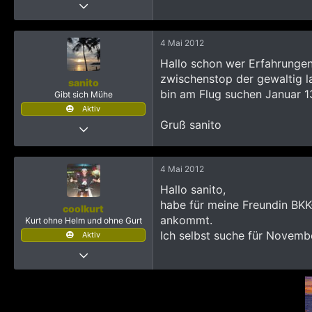
22 Oktober 2008
5.415
18.794
4 Mai 2012
3.765
Hallo schon wer Erfahrungen
Pak Kret
zwischenstop der gewaltig l
sanito
bin am Flug suchen Januar 1
Gibt sich Mühe
Aktiv
Gruß sanito
24 April 2012
322
385
4 Mai 2012
1.153
Hallo sanito,
54
habe für meine Freundin BKK
coolkurt
frankenthal
ankommt.
Kurt ohne Helm und ohne Gurt
Ich selbst suche für Novemb
Aktiv
11 März 2012
1.043
2.290
1.963