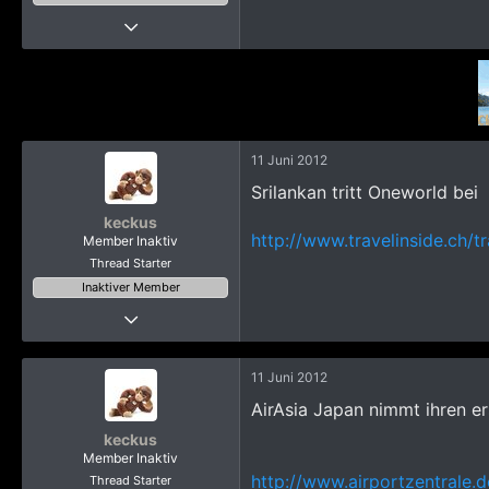
22 Oktober 2008
5.415
18.794
3.765
Pak Kret
11 Juni 2012
Srilankan tritt Oneworld bei
keckus
http://www.travelinside.ch/
Member Inaktiv
Thread Starter
Inaktiver Member
Thread Starter
6 September 2009
6.493
11 Juni 2012
29.156
AirAsia Japan nimmt ihren e
5.415
keckus
68
Member Inaktiv
Nutten Revier
http://www.airportzentrale.d
Thread Starter