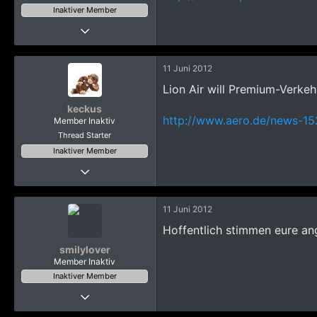
Inaktiver Member
Thread Starter
6 September 2009
6.493
11 Juni 2012
29.156
Lion Air will Premium-Verke
5.415
keckus
68
http://www.aero.de/news-15
Member Inaktiv
Nutten Revier
Thread Starter
Inaktiver Member
Thread Starter
6 September 2009
6.493
11 Juni 2012
29.156
Hoffentlich stimmen eure an
5.415
smilylover
68
Member Inaktiv
Nutten Revier
Inaktiver Member
15 Januar 2012
406