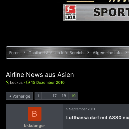
Foren
Thailand & Asien Info Bereich
Allgemeine Info
Airline News aus Asien
E
E
keckus
15 Dezember 2010
r
r
s
s
1
…
17
18
19
Vorherige
t
t
e
e
l
l
9 September 2011
B
l
l
Lufthansa darf mit A380 nic
e
t
r
a
bkkdanger
m