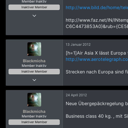
Member Inaktiv
http://www.bild.de/home/te
Inaktiver Member
22 November 2010
http://www.faz.net/IN/INte
223
C6C4473853A0}&rub={CE5
63
758
ehe. eisener Vorhang
13 Januar 2012
[h=1]Air Asia X lässt Europa 
http://www.aerotelegraph.co
Blackmicha
Member Inaktiv
Strecken nach Europa sind f
Inaktiver Member
22 Oktober 2008
5.415
18.794
24 April 2012
3.765
Neue Übergepäckregelung bei 
Pak Kret
Blackmicha
Business class 40 kg. , mit Si
Member Inaktiv
Inaktiver Member