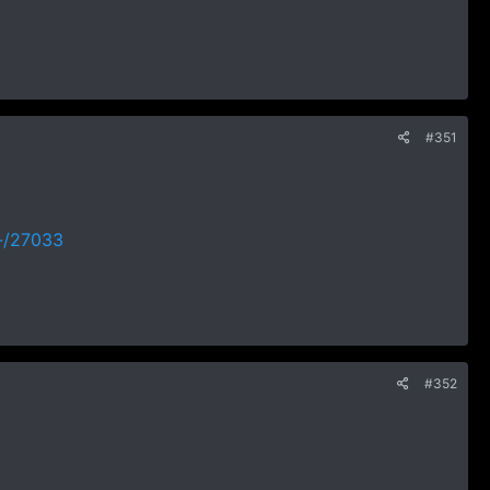
#351
t-/27033
#352