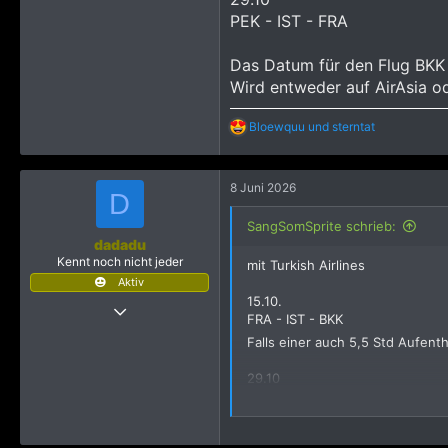
11.516
PEK - IST - FRA
2.815
42
Das Datum für den Flug BKK
DüW
Wird entweder auf AirAsia od
R
Bloewquu
und
sterntat
e
a
k
8 Juni 2026
t
D
i
o
SangSomSprite schrieb:
n
dadadu
e
Kennt noch nicht jeder
mit Turkish Airlines
n
Aktiv
:
15.10.
29 November 2022
FRA - IST - BKK
93
Falls einer auch 5,5 Std Aufenth
442
29.10
693
PEK - IST - FRA
Das Datum für den Flug BKK - P