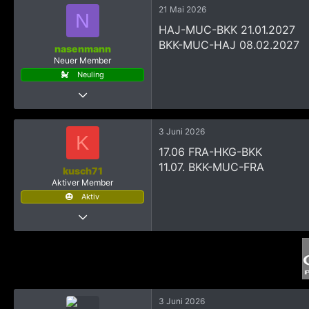
124
21 Mai 2026
N
608
HAJ-MUC-BKK 21.01.2027
41
BKK-MUC-HAJ 08.02.2027
nasenmann
Neuer Member
Neuling
28 März 2023
7
27
3 Juni 2026
K
473
17.06 FRA-HKG-BKK
11.07. BKK-MUC-FRA
kusch71
Aktiver Member
Aktiv
8 September 2017
101
134
723
55
3 Juni 2026