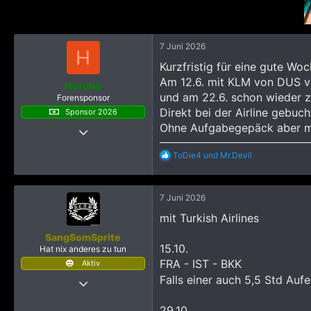
3.215
i
o
n
e
7 Juni 2026
H
n
Kurzfristig für eine gute Wo
:
Am 12.6. mit KLM von DUS 
Horuhe
und am 22.6. schon wieder z
Forensponsor
Direkt bei der Airline gebuch
Sponsor 2026
Ohne Aufgabegepäck aber mit
15 Juni 2017
26
R
ToDie4
und
Mr.Devil
74
e
a
593
k
57
7 Juni 2026
t
i
mit Turkish Airlines
o
n
SangSomSprite
e
15.10.
Hat nix anderes zu tun
n
FRA - IST - BKK
Aktiv
:
Falls einer auch 5,5 Std Auf
15 September 2016
1.067
29.10