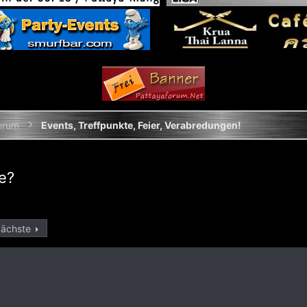
orum
Events, Treffpunkte, Feier, Verabredungen!
ne?
ächste