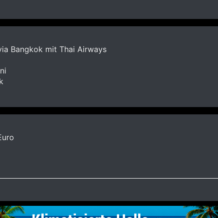
via Bangkok mit Thai Airways
ni
k
Euro