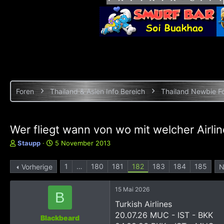
Foren
Thailand & Asien Info Bereich
Thailand Newbie F
Wer fliegt wann von wo mit welcher Airli
E
E
Staupp
5 November 2013
r
r
s
s
1
…
180
181
182
183
184
185
Vorherige
N
t
t
e
e
l
l
15 Mai 2026
B
l
l
Turkish Airlines
e
t
20.07.26 MUC - IST - BKK
r
a
Blackbeard
m