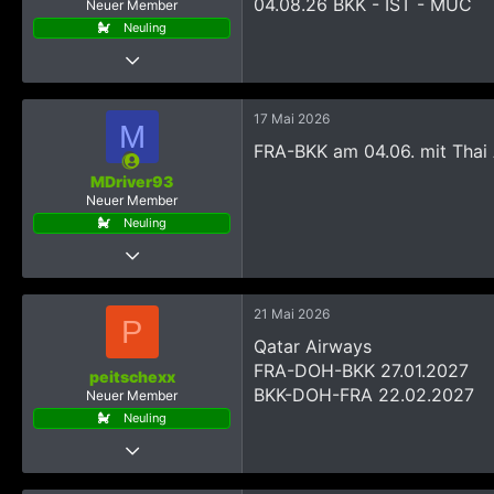
04.08.26 BKK - IST - MUC
Neuer Member
Neuling
30 Oktober 2025
13
147
17 Mai 2026
M
288
FRA-BKK am 04.06. mit Thai 
MDriver93
Neuer Member
Neuling
6 Dezember 2025
18
153
21 Mai 2026
P
288
Qatar Airways
33
FRA-DOH-BKK 27.01.2027
peitschexx
NRW, Deutschland
BKK-DOH-FRA 22.02.2027
Neuer Member
Neuling
26 April 2018
21