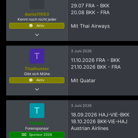
29.07 FRA - BKK
20.08 BKK - FRA
daniel1983
Kennt noch nicht jeder
Mit Thai Airways
Aktiv
4 Juli 2022
55
97
3 Juni 2026
T
478
11.10.2026 FRA - BKK
Franken
21.10.2026 BKK - FRA
Thaihunter
Gibt sich Mühe
Mit Quatar
Aktiv
28 März 2026
355
1.175
3 Juni 2026
T
893
18.09.2026 HAJ-VIE-BKK
18.10.2026 BKK-VIE-HAJ
ToDie4
Austrian Airlines
Forensponsor
Sponsor 2026