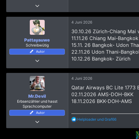
3 September 2018
42
214
4 Juni 2026
613
30.10.26 Zürich-Chiang Mai 
11.11.26 Chiang Mai-Bangkok
Pattayauwe
15.11. 26 Bangkok- Udon Tha
Schreibwütig
22.11.26 Udon Thani-Bangko
Autor
10.12.26 Bangkok- Zürich
4 April 2009
567
833
4 Juni 2026
1.423
Qatar Airways BC Lite 1773 
Tuttlingen
02.11.2026 AMS-DOH-BKK
Mr.Devil
18.11.2026 BKK-DOH-AMS
Erbsenzähler und hasst
Sprachcomputer
Autor
R
Helploader
und
Graf66
15 März 2012
e
3.392
a
k
13.019
t