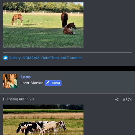
R
Didony
,
NOMAAM
,
OnkelToto
und 7 andere
e
a
k
Loco
t
i
Loco-Maniac
Autor
o
n
e
Dienstag um 11:28
#374
n
: