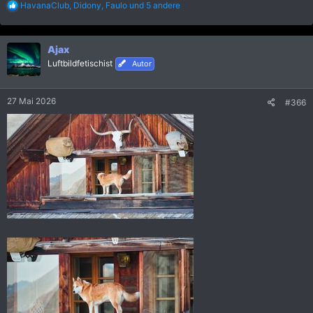
R
HavanaClub
,
Didony
,
Faulo
und 5 andere
e
a
k
Ajax
t
i
Luftbildfetischist
Autor
o
n
e
27 Mai 2026
#366
n
: