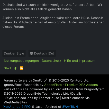
Deshalb sind wir auch ein klein wenig stolz auf unsere Arbeit. Wir
können also nicht alles falsch gemacht haben.
Alleine, ein Forum ohne Mitglieder, wäre eine leere Hülle. Deshalb
haben die Mitglieder einen ebenso großen Anteil am Fortbestehen
dieses Forums.
Dunkler Style
Deutsch [Du]
Nutzungsbedingungen
Datenschutz
Hilfe und Impressum
Start
R
S
S
®
Forum software by XenForo
© 2010-2020 XenForo Ltd.
Ignore/Block Essentials by
AddonFlare - Premium XF2 Addons
Parts of this site powered by
XenForo add-ons from DragonByte™
©2011-2026
DragonByte Technologies Ltd.
(
Details
)
|
Style and add-ons by ThemeHouse
|
Media embeds via
s9e/MediaSites
XenAtendo 2 PRO
© Jason Axelrod of
8WAYRUN