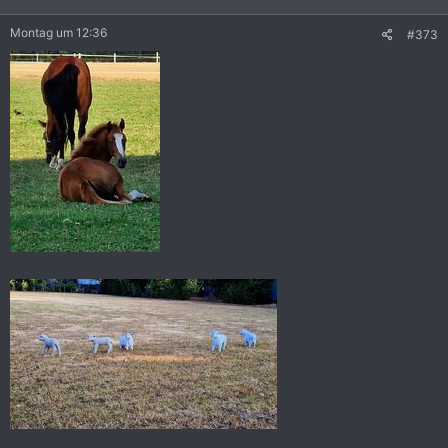
n
e
Montag um 12:36
#373
n
: