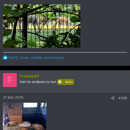
R
Ralf E
,
Uwee
,
Graf66
und 6 andere
e
a
k
Franky49
t
F
i
Hat nix anderes zu tun
Aktiv
o
n
e
31 Mai 2026
#368
n
: