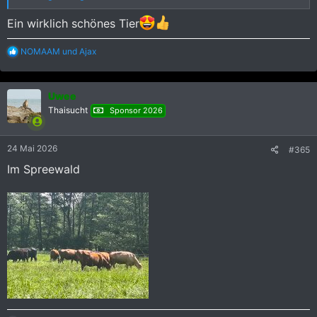
Ein wirklich schönes Tier
R
NOMAAM
und
Ajax
e
a
k
Uwee
t
i
Thaisucht
Sponsor 2026
o
n
e
24 Mai 2026
#365
n
:
Im Spreewald