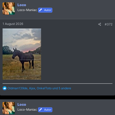
n
Loco
e
Loco-Maniac
Autor
n
:
1 August 2026
#372
R
Oldman139de
,
Ajax
,
OnkelToto
und 5 andere
e
a
k
Loco
t
i
Loco-Maniac
Autor
o