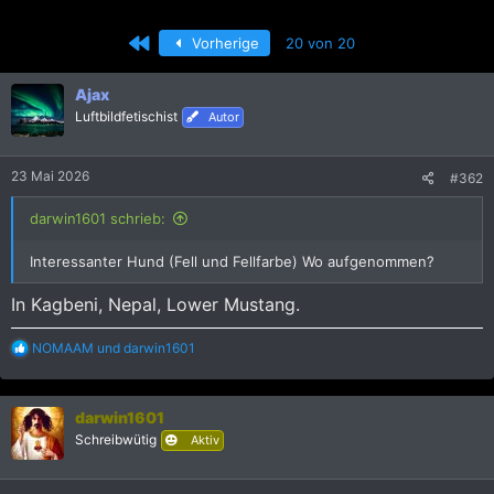
r
r
s
s
Erste
Vorherige
20 von 20
t
t
e
e
l
l
Ajax
l
l
Luftbildfetischist
Autor
e
t
r
a
m
23 Mai 2026
#362
darwin1601 schrieb:
Interessanter Hund (Fell und Fellfarbe) Wo aufgenommen?
In Kagbeni, Nepal, Lower Mustang.
R
NOMAAM
und
darwin1601
e
a
k
darwin1601
t
i
Schreibwütig
Aktiv
o
n
e