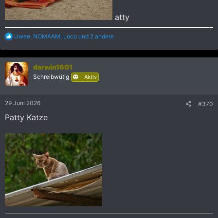
atty
R
Uwee
,
NOMAAM
,
Loco
und 2 andere
e
a
k
darwin1601
t
i
Schreibwütig
Aktiv
o
n
e
29 Juni 2026
#370
n
:
Patty Katze