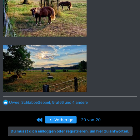
R
Uwee
,
SchlabbeSebbel
,
Graf66
und 4 andere
e
a
k
Erste
Vorherige
20 von 20
t
i
Du musst dich einloggen oder registrieren, um hier zu antworten.
o
n