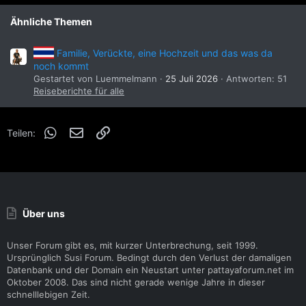
e
n
Ähnliche Themen
:
Familie, Verückte, eine Hochzeit und das was da
noch kommt
Gestartet von Luemmelmann
25 Juli 2026
Antworten: 51
Reiseberichte für alle
WhatsApp
E-Mail
Link
Teilen:
Über uns
Unser Forum gibt es, mit kurzer Unterbrechung, seit 1999.
Ursprünglich Susi Forum. Bedingt durch den Verlust der damaligen
Datenbank und der Domain ein Neustart unter pattayaforum.net im
Oktober 2008. Das sind nicht gerade wenige Jahre in dieser
schnelllebigen Zeit.