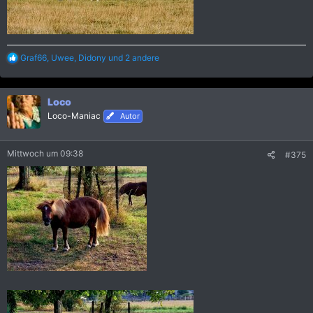
R
Graf66
,
Uwee
,
Didony
und 2 andere
e
a
k
Loco
t
i
Loco-Maniac
Autor
o
n
e
Mittwoch um 09:38
#375
n
: