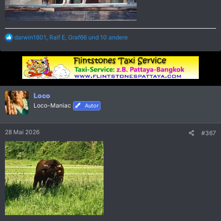
R
darwin1601
,
Ralf E
,
Graf66
und 10 andere
e
a
k
t
i
o
n
Loco
e
Loco-Maniac
Autor
n
:
28 Mai 2026
#367