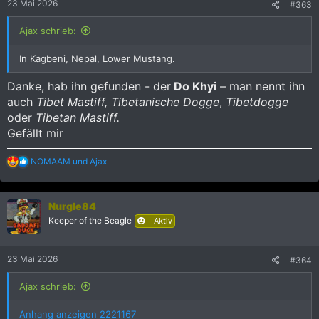
23 Mai 2026
#363
n
:
Ajax schrieb:
In Kagbeni, Nepal, Lower Mustang.
Danke, hab ihn gefunden - der
Do Khyi
– man nennt ihn
auch
Tibet Mastiff,
Tibetanische Dogge
,
Tibetdogge
oder
Tibetan Mastiff.
Gefällt mir
R
NOMAAM
und
Ajax
e
a
k
Nurgle84
t
i
Keeper of the Beagle
Aktiv
o
n
e
23 Mai 2026
#364
n
:
Ajax schrieb:
Anhang anzeigen 2221167