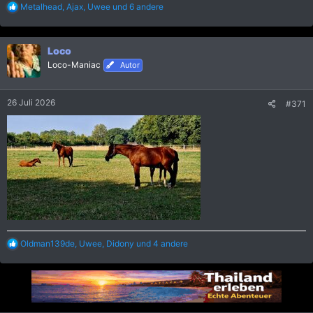
R
Metalhead
,
Ajax
,
Uwee
und 6 andere
e
a
k
Loco
t
i
Loco-Maniac
Autor
o
n
e
26 Juli 2026
#371
n
:
R
Oldman139de
,
Uwee
,
Didony
und 4 andere
e
a
k
t
i
o