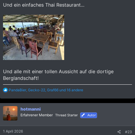
Und ein einfaches Thai Restaurant...
Und alle mit einer tollen Aussicht auf die dortige
Berglandschaft!
R
PandaBier
,
Gecko-22
,
Graf66
und 16 andere
e
a
k
hotmanni
t
i
Erfahrener Member
Thread Starter
Autor
o
n
e
1 April 2026
#23
n