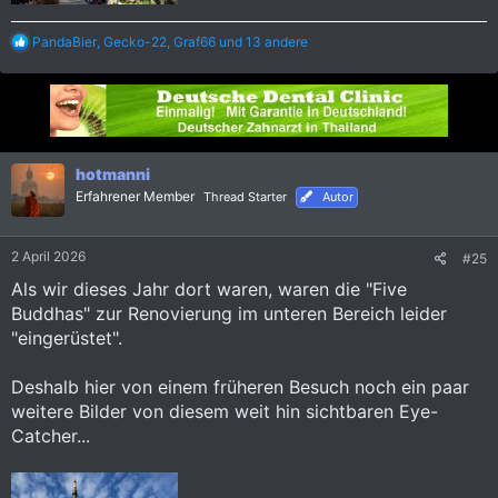
R
PandaBier
,
Gecko-22
,
Graf66
und 13 andere
e
a
k
t
i
o
n
hotmanni
e
Erfahrener Member
Thread Starter
Autor
n
:
2 April 2026
#25
Als wir dieses Jahr dort waren, waren die "Five
Buddhas" zur Renovierung im unteren Bereich leider
"eingerüstet".
Deshalb hier von einem früheren Besuch noch ein paar
weitere Bilder von diesem weit hin sichtbaren Eye-
Catcher...