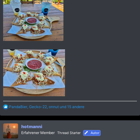
R
PandaBier
,
Gecko-22
,
onnut
und 15 andere
e
a
k
hotmanni
t
i
Erfahrener Member
Thread Starter
Autor
o