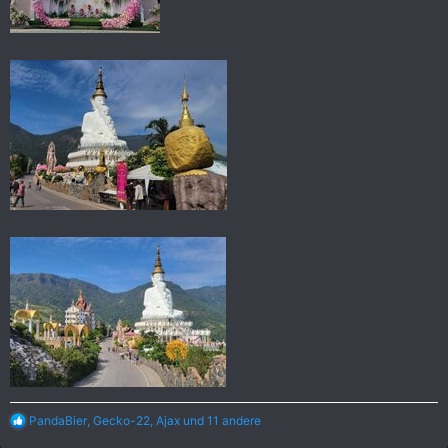
R
PandaBier
,
Gecko-22
,
Ajax
und 11 andere
e