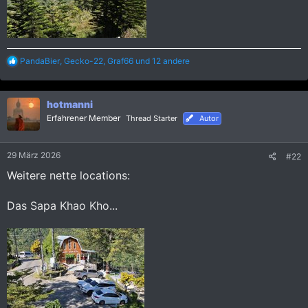
R
PandaBier
,
Gecko-22
,
Graf66
und 12 andere
e
a
k
hotmanni
t
i
Erfahrener Member
Thread Starter
Autor
o
n
e
29 März 2026
#22
n
:
Weitere nette locations:
Das Sapa Khao Kho...