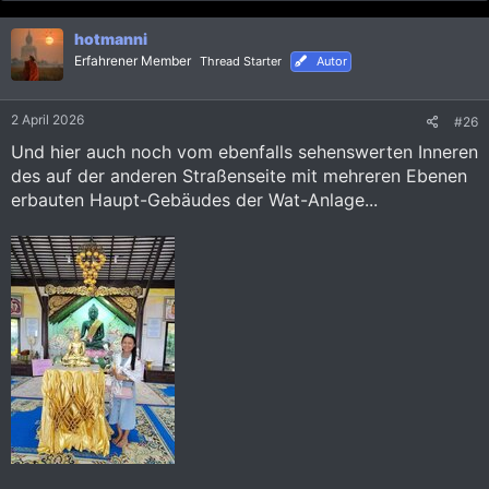
a
k
hotmanni
t
i
Erfahrener Member
Thread Starter
Autor
o
n
e
2 April 2026
#26
n
:
Und hier auch noch vom ebenfalls sehenswerten Inneren
des auf der anderen Straßenseite mit mehreren Ebenen
erbauten Haupt-Gebäudes der Wat-Anlage...