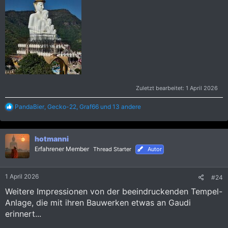
Zuletzt bearbeitet:
1 April 2026
R
PandaBier
,
Gecko-22
,
Graf66
und 13 andere
e
a
k
hotmanni
t
i
Erfahrener Member
Thread Starter
Autor
o
n
e
1 April 2026
#24
n
:
Weitere Impressionen von der beeindruckenden Tempel-
Anlage, die mit ihren Bauwerken etwas an Gaudi
erinnert...