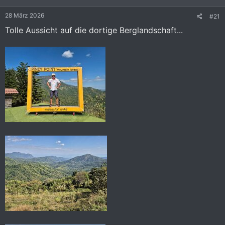
n
e
28 März 2026
#21
n
:
Tolle Aussicht auf die dortige Berglandschaft...