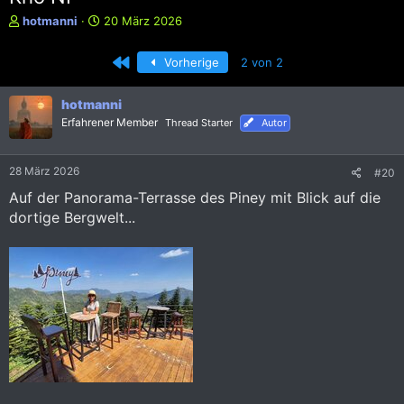
E
E
hotmanni
20 März 2026
r
r
s
s
Erste
Vorherige
2 von 2
t
t
e
e
l
l
hotmanni
l
l
Erfahrener Member
Thread Starter
Autor
e
t
r
a
m
28 März 2026
#20
Auf der Panorama-Terrasse des Piney mit Blick auf die
dortige Bergwelt...